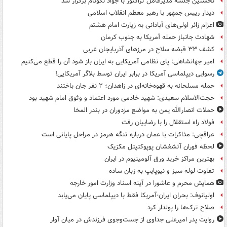
نخستین جلسه مدیرعامل تراکتور با جواد نکونام برگزار شد
دیدار رییس جمهور با رهبر معظم انقلاب اسلامی
اعزام زائر اولی‌های آبادانی به زیارت امام هشتم
شهادت جانباز حمله آمریکا به جنوب کرمان
کشف ۳۳ قبضه سلاح در مرزهای آذربایجان غربی
امیر جهانشاهی: پای نظامی آمریکایی به ایران باز شود آن را قطع می‌کنیم
رسوایی دیپلماسی آمریکا در برابر ایران توسط بلاگر آمریکایی!
حمله مسلحانه به قهوه‌خانه‌ای در زاهدان؛ ۲ نفر جان باختند
حجت‌الاسلام سعیدی: شهید خادمی مورد اعتماد و وثوق امام شهید بود
حملات انصارالله یمن به مواضع مزدوران در بندر المخا
فولاد راه استقلال را با رضاییان رفت
عراقچی: مذاکرات با عمان درباره تنگه هرمز در مراحل پایانی است
لحظه فوران آتشفشان پوپوکتپتل مکزیک
بهترین مراکز خرید ورق آلومینیوم در ایران
تفاوت لوله سبز و نیوپایپ به زبان ساده
همایش محرم و عاشورا در آینه اسناد وزارت امور خارجه
اولیانوف: بحران ایران-آمریکا فقط با دیپلماسی پایان می‌یابد
صلاح ترک‌ها را پولدار کرد
روایت پدر امیرعلی جداوی از جست‌وجوی فرزندش در میان آوار