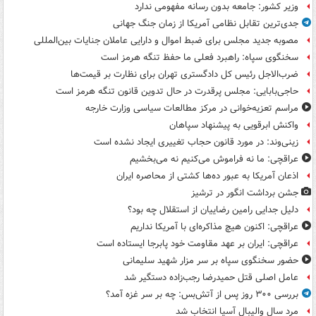
وزیر کشور: جامعه بدون رسانه مفهومی ندارد
جدی‌ترین تقابل نظامی آمریکا از زمان جنگ جهانی
مصوبه جدید مجلس برای ضبط اموال و دارایی عاملان جنایات بین‌المللی
سخنگوی سپاه: راهبرد فعلی ما حفظ تنگه هرمز است
ضرب‌الاجل رئیس کل دادگستری تهران برای نظارت بر قیمت‌ها
حاجی‌بابایی: مجلس پرقدرت در حال تدوین قانون تنگه هرمز است
مراسم تعزیه‌خوانی در مرکز مطالعات سیاسی وزارت خارجه
واکنش ابرقویی به پیشنهاد سپاهان
زینی‌وند: در مورد قانون حجاب تغییری ایجاد نشده است
عراقچی: ما نه فراموش می‌کنیم نه می‌بخشیم
اذعان آمریکا به عبور ده‌ها کشتی از محاصره ایران
جشن برداشت انگور در ترشیز
دلیل جدایی رامین رضاییان از استقلال چه بود؟
عراقچی: اکنون هیچ مذاکره‌ای با آمریکا نداریم
عراقچی: ایران بر عهد مقاومت خود پابرجا ایستاده است
حضور سخنگوی سپاه بر سر مزار شهید سلیمانی
عامل اصلی قتل حمیدرضا رجب‌زاده دستگیر شد
بررسی ۳۰۰ روز پس از آتش‌بس: چه بر سر غزه آمد؟
مرد سال والیبال آسیا انتخاب شد