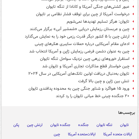
عبور کشتی‌های جنگی آمریکا و کانادا از تنگه تایوان
درخواست آمریکا از چین برای توقف فشار نظامی بر تایوان
تایوان: هرگز تسلیم تهدیدها نمی‌شویم
چین و عربستان رزمایش دریایی «شمشیر آبی» برگزار می‌کنند
ارتش چین با ۵ کشور دیگر قدرت رزمی خود را به نمایش می‌گذارد
ادعای مقام آمریکایی درباره حملات سایبری هکرهای چینی
چین به عنوان دشمن فرضی رزمایش ژاپن و آمریکا انتخاب شد
استقرار خوروهای زرهی چین نزدیک سواحل تنگه تایوان
چین خواستار قطع مذاکرات تجاری آمریکا و تایوان شد
تایوان به‌دنبال دریافت اولین تانک‌های آمریکایی در سال ۲۰۲۴
تنش بین ژاپن و چین بالا گرفت
ورود ۱۵ هواگرد و شناور جنگی چین به محدوده پدافندی تایوان
۲۰ جنگنده چینی خط میانی تایوان را رد کردند
برچسب‌ها
تایوان
تنگه تایوان
جنگنده
جنگنده تایوان
ارتش چین
پکن
ایالات متحده آمریکا
ایالات‌متحده آمریکا
چین