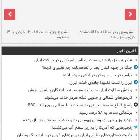
تصادف مرگبار در محور اهواز–شوش ۲
آتش‌سوزی در منطقه حفاظت‌شده
تشریح جزئیات تصادف ۱۲ خودرو با ۱۹
پا
دیزمار مهار شد
مصدوم
آخرین اخبار
«ضربه مغزی» شدن صدها نظامی آمریکایی در حملات ایران
جنگ در جبهه لبنان بعد از تفاهم‌نامه چه تغییری کرده؟
ترامپ در حال سوختن در آتشی خودساخته
ایران را تست نکنید! جاده‌ی خشم ایران!
واکنش سفارت ایران به بیانیه مغرضانه نمایندگان پارلمان اتریش
کریدورهای شمالی و جنوبی تنگه هرمز حذف می‌شوند
پاسخ قاطع ملیحه محمدی به نسخه تسلیم‌طلبی روی آنتن BBC
پرشدگی سدها به ۵۸درصد رسید
بازدید وزیر نیرو از روند برق‌رسانی به واحدهای صنعتی بازسازی‌شده
زنجیرهایی که آمریکا را به زیر سطح آب می‌کشند!
تثبیت دستاوردهای نظامی ایران در مرزهای غربی در سایه جنگ رمضان