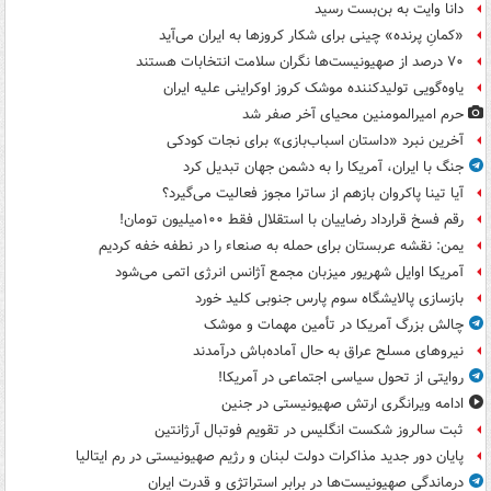
دانا وایت به بن‌بست رسید
«کمانِ پرنده» چینی برای شکار کروزها به ایران می‌آید
۷۰ درصد از صهیونیست‌ها نگران سلامت انتخابات هستند
یاوه‌گویی تولیدکننده موشک کروز اوکراینی علیه ایران
حرم امیرالمومنین محیای آخر صفر شد
آخرین نبرد «داستان اسباب‌بازی» برای نجات کودکی
جنگ با ایران، آمریکا را به دشمن جهان تبدیل کرد
آیا تینا پاکروان بازهم از ساترا مجوز فعالیت می‌گیرد؟
رقم فسخ قرارداد رضاییان با استقلال فقط ۱۰۰میلیون تومان!
یمن: نقشه عربستان برای حمله به صنعاء را در نطفه خفه کردیم
آمریکا اوایل شهریور میزبان مجمع آژانس انرژی اتمی می‌شود
بازسازی پالایشگاه سوم پارس جنوبی کلید خورد
چالش بزرگ آمریکا در تأمین مهمات و موشک
نیروهای مسلح عراق به حال آماده‌باش درآمدند
روایتی از تحول سیاسی اجتماعی در آمریکا!
ادامه ویرانگری ارتش صهیونیستی در جنین
ثبت سالروز شکست انگلیس در تقویم فوتبال آرژانتین
پایان دور جدید مذاکرات دولت لبنان و رژیم صهیونیستی در رم ایتالیا
درماندگی صهیونیست‌ها در برابر استراتژی و قدرت ایران