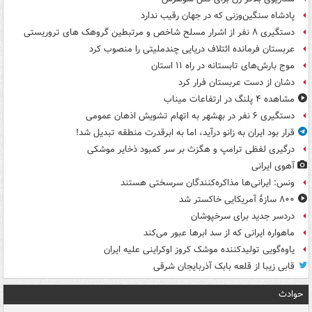
پادشاه سنگین‌وزنی که در جهان رقیب ندارد
دستگیری ۸ نفر از اشرار مسلح شاخص و مرتبطین گروهک های تروریستی
عربستان فرمانده ائتلاف دریایی چندملیتی را منصوب کرد
موج بارش‌های تابستانه در راه ۱۱ استان
دشان از دست عربستان فرار کرد
مشاهده ۴ پلنگ در ارتفاعات میناب
دستگیری ۶ نفر در بهشهر به اتهام تشویش اذهان عمومی
قرار بود ایران به زانو درآید، اما به ابرقدرت منطقه تبدیل شد!
درگیری لفظی ترامپ و هگزث بر سر کمبود ذخایر موشکی
آهوی ایرانی
ونس: ایرانی‌ها مذاکره‌کنندگان سرسختی هستند
۸۰۰ سازۀ آمریکایی خاکستر شد
دردسر جدید برای سرخپوشان
ماهواره ایرانی که از سد ابرها عبور می‌کند
یاوه‌گویی تولیدکننده موشک کروز اوکراینی علیه ایران
قابی زیبا از قلعه بابک آذربایجان شرقی
حوادث