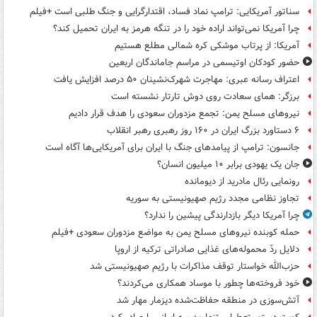
سناتور آمریکایی: ترامپ نماد فساد، اقتدارگرایی و جنگ طلبی است +فیلم
چرا آمریکا نمی‌تواند اراده خود را در تنگه هرمز به ایران تحمیل کند؟
آمریکا: از پرتاب موشکی کره شمالی مطلع هستیم
حضور کودکان اوتیسمی در مراسم جاماندگان اربعین
اعتراف رسانه عبری: مهاجرت شهرک‌نشینان ۵۰ درصد افزایش یافت
برزگر: همای سعادت روی دوش تارتار نشسته است
نیروهای مسلح یمن: تجمع مزدوران سعودی را هدف قرار دادیم
۶ دستاورد بزرگ ایران در ۱۶۰ روز رهبری رهبر انقلاب
جانسون: ترامپ از پیامدهای جنگ با ایران برای آمریکایی‌ها آگاه است
جان یک یهودی برابر ۱۰ میلیون انسان؟
رونمایی رئال مادرید از دیومانده
تجاوز نظامی مجدد رژیم صهیونیستی به سوریه
چرا آمریکا دیگر بازدارندگی پیشین را ندارد؟
حمله کوبنده نیروهای مسلح یمن به مواضع مزدوران سعودی +فیلم
دلایل ردّ محموله‌های غذایی صادراتی ترکیه از اروپا
حزب‌الله خواستار توقف مذاکرات با رژیم صهیونیستی شد
خود فروخته‌ها چطور با موساد همکاری می‌کردند؟
آتش‌سوزی در منطقه حفاظت‌شده دیزمار مهار شد