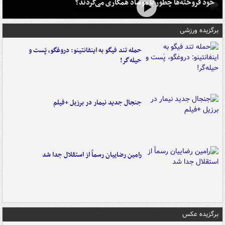
خود فروخته‌ها چطور با موساد همکاری می‌کردند؟
برگزیده ورزشی
حمله تند فیگو به اینفانتینو: دروغگو، پَست‌ و
حیله‌گر!
جنجال جدید نیمار در برزیل +فیلم
رامین رضاییان رسماً از استقلال جدا شد
برگزیده عکس