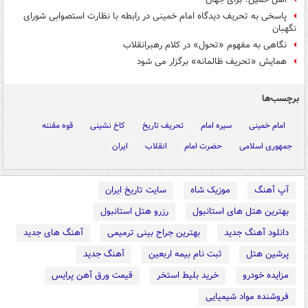
پاسخی به تحریف دیدگاه امام خمینی در رابطه با نظارت استصوابی شورای
نگهبان
نگاهی به مفهوم «تحول» در کلام رهبرانقلاب
همایش «تحریف ظالمانه» برگزار می شود
برچسب‌ها
امام خمینی
سیره امام
تحریف تاریخ
کاخ نشینی
قوه مقننه
جمهوری اسلامی
حضرت امام
انقلاب
ایران
آپ آهنگ
موزیک شاه
سایت تاریخ ایران
بهترین هتل های استانبول
رزرو هتل استانبول
دانلود آهنگ جدید
بهترین جراح بینی ترمیمی
آهنگ های جدید
پرشین هتل
ثبت نام بیمه اربعین
آهنگ جدید
مزایده خودرو
خرید بلیط استخر
قیمت ورق آهن پرایس
فروشنده مواد شیمیایی