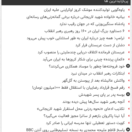
پربازدیدترین ها
یاوه‌گویی تولیدکننده موشک کروز اوکراینی علیه ایران
بیانیه خانواده شهید لاریجانی درباره برخی گمانه‌زنی‌های رسانه‌ای
پادشاه سنگین‌وزنی که در جهان رقیب ندارد
۶ دستاورد بزرگ ایران در ۱۶۰ روز رهبری رهبر انقلاب
ترامپ: همه چیز درباره ایران به طور استثنایی خوب پیش می‌رود
دشان از دست عربستان فرار کرد
عربستان فرمانده ائتلاف دریایی چندملیتی را منصوب کرد
«کمانِ پرنده» چینی برای شکار کروزها به ایران می‌آید
خود فروخته‌ها چطور با موساد همکاری می‌کردند؟
ابتکارات رهبر انقلاب در میدان نبرد
واکنش عالیشاه بعد از پیوستن به گل‌گهر
رقم فسخ قرارداد رضاییان با استقلال فقط ۱۰۰میلیون تومان!
بوسه‌ پدر بر پای پسر شهیدش
آنچه رهبر شهید سال‌ها پیش دیده بودند
تکذیب ادعای «نحوه ردزنی محل استقرار شهید لاریجانی»
آیا تینا پاکروان بازهم از ساترا مجوز فعالیت می‌گیرد؟
کویت دستور تعطیلی تنها مدرسه ایرانی را صادر کرد
پاسخ قاطع ملیحه محمدی به نسخه تسلیم‌طلبی روی آنتن BBC