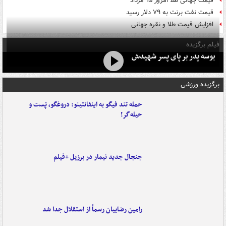
قیمت جهانی طلا امروز ۱۵ مرداد
قیمت نفت برنت به ۷۹ دلار رسید
افزایش قیمت طلا و نقره جهانی
فیلم برگزیده
بوسه‌ پدر بر پای پسر شهیدش
برگزیده ورزشی
حمله تند فیگو به اینفانتینو: دروغگو، پَست‌ و
حیله‌گر!
جنجال جدید نیمار در برزیل +فیلم
رامین رضاییان رسماً از استقلال جدا شد