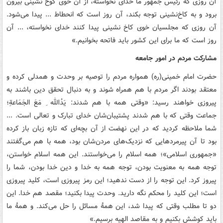
آن روزی که رئیس جمهور‏‎ ‎‏ما خدای نخواسته، از آن خوی کوخ نشینی بیرون
برود و به کاخ‌نشینی توجه بکند، آن‏‎ ‎‏روز است که انحطاط ... پیدا می‌شود.
آن‏‎ ‎‏روزی که مجلسیان خوی کاخ نشینی پیدا کنند خدای نخواسته، ... آن
روز است که ما برای این کشور باید فاتحه بخوانیم.»
مشارکت مردم در امور جامعه
حضرت امام خمینی(ره) همواره مردم را توصیه بر وحدت و همدلی کرده و
معتقد بودند اگر مردم با هم همراه شوند و به دنبال تحقق دین باشند به
جماعت وقتی که با هم شدند‏‎ ‎‏پشتیبان‌شان خدای تبارک و تعالی است. ...
شما ملاحظه کردید که در این نهضت از آن بچه‌ای که تازه زبان باز کرده
بود تا آن‏‎ ‎‏پیرمردهایی که نزدیک‌های مردن‌شان بود، همه با هم می‌گفتند
«جمهوری اسلامی»؛ همه‏‎ ‎‏اسلام را می‌خواستند. این همه اسلام خواستن،
توجه همه به معنویت بودن، توجه همه به‏‎ ‎‏خدا و دین خدا بودن، شما را
پیروز کرد. این توجه را از دست ندهید؛ این رمز پیروزی‏‎ ‎‏است، کلید پیروزی
است؛ این کلید را محکم نگه دارید. وحدت پیدا بکنید؛ مقصد هم‏‎ ‎‏خدا. این
دو تا مطلب وقتی که پیدا شد، این همۀ مسائل را حل می‌کند. و همۀ ما
باید‏‎ ‎‏کوشش بکنیم و به مقاصد الهیه برسیم.‏»