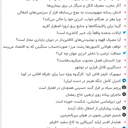
آثار مخرب مصرف الکل و سیگار در بروز بیماری‌ها
اذعان رسانه صهیونیست به موج بی‌سابقه فرار از سرزمین‌های اشغالی
چرا مغز در هنگام خواب، انرژی خود را خالی می‌کند؟
گرما برای پالایشگاه‌ها و منابع برق اروپا اضطرار آفرید
ایالات متحده واقعاً یک «ببر کاغذی» است!
آیا مصرف قهوه و نوشیدنی‌های کافئین‌دار در دوران بارداری مجاز است؟
توقف طولانی کامیون‌ها پشت مرز؛ صورت‌حساب سنگینی که به اقتصاد می‌رسد
حماقت ترامپ با ذخایر انرژی جهان چه کرد؟
چرا تابستان فصل محبوب میکروب‌هاست؟
دستگیری قاتل فراری در نوشهر
نیویورک تایمز فاش کرد: کارگروه ویژه سیا برای تفرقه افکنی در کوبا
کنترل کامل تنگه هرمز در دست ایران!
پرچم سیاه بر فراز گنبد حسینی همچنان در اهتزاز است
ماجرای پیاده روی اربعین حاج رمضان
این دیپلماسی نمایشی، شکست خورده است
روایت پزشکیان از انحلال بانک آینده
شمیم خوش رضوی در هوای بین‌الحرمین
هشدار افسر ارشد آمریکایی به کاخ سفید +فیلم