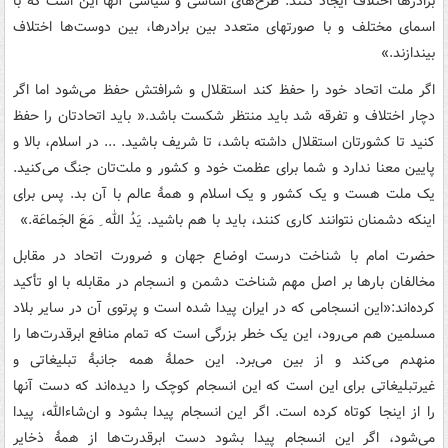
برادرها اختلاف ایجاد کنند. طرح‌های اساسی و سیاسی آنها این است که‏‎ ‎‏با
اسمای مختلف و با صورتهای متعدد بین برادرها، بین دوست‌ها اختلاف
بیندازند.‏»
اگر ملت اتحاد خود را حفظ کند استقلال و شرافتش حفظ می‌شود اما اگر
دچار اختلاف و تفرقه شد باید منتظر شکست باشد.« باید اتحادتان را حفظ
کنید تا کشورتان استقلال داشته باشد، تا شریف باشید. ... در اسلام، بالا و
پایین معنا ندارد و شما برای عظمت خود و کشور و ملت‌تان‏‎ ‎‏جنگ می‌کنید.
یک ملت هست و یک کشور و یک اسلام و همۀ عالم با آن بد.‏‎ ‎‏پس برای
اینکه دشمنان نتوانند کاری کنند، باید با هم باشید. ‏‏یَدُ الله ِ مَعَ الجَماعَة.‏‎‏»
حضرت امام با شناخت درست اوضاع جهان و ضرورت اتحاد در مقابل
مخالفان بارها بر اصل مهم شناخت دشمن و انسجام در مقابله با او تأکید
کرده‌اند:«این انسجامی که در ایران پیدا‏‎ ‎‏شده است و پرتوی آن در سایر بلاد
مسلمین هم می‌رود، این یک خطر بزرگی است‏‎ ‎‏که تمام منافع ابرقدرت‌ها را
منهدم می‌کند و از بین می‌برد. این حملۀ همه جانبۀ تبلیغاتی و
غیرتبلیغاتی برای این است که این انسجام‏‎ ‎‏کوچک را دیده‌اند که دست آنها
را از اینجا کوتاه کرده است. اگر این انسجام پیدا بشود و‏‎ ‎‏ان‌شاءالله، پیدا
می‌شود، اگر این انسجام پیدا بشود دست ابرقدرت‌ها از همۀ ذخایر