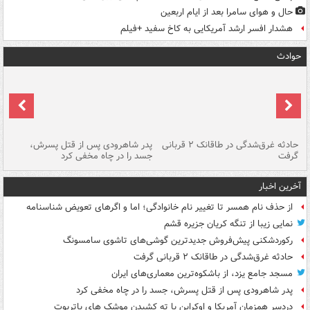
حال و هوای سامرا بعد از ایام اربعین
هشدار افسر ارشد آمریکایی به کاخ سفید +فیلم
حوادث
شته
حادثه غرق‌شدگی در طاقانک ۲ قربانی
پدر شاهرودی پس از قتل پسرش،
دس
گرفت
جسد را در چاه مخفی کرد
آخرین اخبار
از حذف نام همسر تا تغییر نام خانوادگی؛ اما و اگرهای تعویض شناسنامه
نمایی زیبا از تنگه کریان جزیره قشم
رکوردشکنی پیش‌فروش جدیدترین گوشی‌های تاشوی سامسونگ
حادثه غرق‌شدگی در طاقانک ۲ قربانی گرفت
مسجد جامع یزد، از باشکوه‌ترین معماری‌های ایران
پدر شاهرودی پس از قتل پسرش، جسد را در چاه مخفی کرد
دردسر همزمان آمریکا و اوکراین با ته کشیدن موشک های پاتریوت