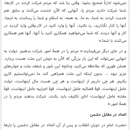
نمی‌شود ادارۀ صحیح بشود. وقتی بنا شد که مردم‏‎ ‎‏شرکت کردند در کارها،
شما شرکت دادید مردم را، آنهایی که الآن خدمت می‌کنند و‏‎ ‎‏سابق هم
خدمت کردند به شما، به ما، به همه، به اسلام و شما را رساندند به اینجا،
آنها را‏‎ ‎‏کنار نگذارید، رد نکنید، آنها را وارد کنید در کار.وقتی وارد کردید در
کار و آنها دیدند‏‎ ‎‏که شما می‌خواهید همکاری کنید با آنها، آنها هم همکاری
می‌کنند با شما.»
و در جای دیگر می‌فرمایند:« ‏‏مردم را در همۀ امور شرکت بدهیم. دولت به
تنهایی نمی‌تواند که این بار بزرگی که‏‎ ‎‏الآن به دوش این ملت هست بردارد.
همان طوری که ملاحظه می‌کنید چنانچه این شور و‏‎ ‎‏شعف ملت و جوان‌های
عزیز نبود ... بدون اینکه این ملت‏‎ ‎‏همراهی کند ما نمی‌توانستیم کاری
بکنیم. هر چی داریم از اینهاست و هر چی هست مال‏‎ ‎‏اینهاست، دولت
عامل اینهاست، قوۀ قضائیه عامل اینهاست، قوۀ اجراییه عامل اینهاست.‏‎ ‎‏قوۀ
مقننه عامل اینهاست؛ ادای تکلیف باید بکنند، شرکت بدهند مردم را در
همۀ امور.‏‎«
اتحاد در مقابل دشمن
حضرت امام در دوران انقلاب و پس از آن اتحاد در مقابل دشمن را بارها