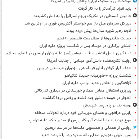
موشک‌های بالستیک ایران؛ چالش راهبردی آمریکا
باید افراد کارآمدتر را به کار گرفت
حامیان فلسطین در مکزیک پرچم اسرائیل را به آتش کشیدند
دبیرکل سازمان ملل باز هم خواستار آتش‌بس فوری در اوکراین شد
آنچه رهبر شهید سال‌ها پیش دیده بودند
حمایت هلندی‌ها از مظلومیت فلسطین +فیلم
افشای برکناری در موساد پس از شکست پروژه علیه ایران
دستگیری عامل انتشار مطالب توهین‌آمیز علیه زائران اربعین در فضای مجازی
روایت تکان‌دهنده دانش‌آموز مینابی از جنایت آمریکا
هدف قرار گرفتن اتاق‌ فرماندهی مزدوران عربستان در یمن
شکست پروژه «خاورمیانه جدید» نتانیاهو
گزافه‌گویی و لفاظی جدید ترامپ علیه ایران
پیروزی استقلال مقابل همنام خوزستانی در دیداری تدارکاتی
انفجار در حومه دمشق چند کشته و زخمی برجا گذاشت
بوسه‌ پدر بر پای پسر شهیدش
رایزنی عراقچی و همتای موریتانی خود درباره تحولات منطقه
موج تهدید علیه قضات آمریکایی پس از صدور حکم علیه ترامپ
روایتی از همدلی و همسویی ملت‌ها در مراسم اربعین
یمن: جهان به‌زودی صدای ناله سعودی‌ها را خواهد شنید