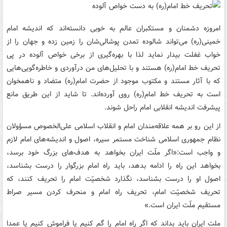
امروزه دشمنان و مستکبران عالم به خوبی دانسته‌اند که اندیشه امام
خمینی(ره) می‌تواند شالوده تمدن پوشالی‌شان را زمین زده و جهان را از
خواب غفلت بیدار نماید لذا با بهره‌گیری از برخی خواص آلوده در پی
تحریف خط امام(ره) هستند و با تحلیل‌های من درآوردی و خاطره‌گویی‌هایی
که با آثار مستند و مکتوب موجود از حضرت امام(ره) متضاد و ناهمخوان
است به تحریف خط امام(ره) روی آورده‌اند. تا شاید از این طریق مانع
پیشرفت اندیشه انقلابی امام راحل شوند.
از این رو بر همه علاقه‌مندان امام و انقلاب اسلامی علی‌الخصوص مسؤولان
نظام جمهوری اسلامی شناخت مستمر سیره، اصول و اندیشه‌های امام لازم
و واجب است:«اگر ملّت ایران بخواهد به هدف‌های بزرگ خود برسد،
بخواهد این راه را ادامه بدهد، باید راه امام بزرگوار را درست بشناسد،
اصول او را درست بشناسد، نگذارد شخصیّت امام را تحریف کنند، که
تحریف شخصیّت امام، تحریف راه امام و منحرف کردن مسیر صراط
مستقیم ملّت ایران است.»
ملت ایران باید بداند که اگر راه امام را گم کنیم یا فراموش کنیم یا عمدا