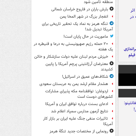
منطقه تأمین شود
بارش باران در فاروج خراسان شمالی
انفجار بزرگ در شهر المخا یمن
تنگه هرمز به نماد یک تحقیر تاریخی برای
آمریکا تبدیل شد!
ماموریت در حال پایان است!
۲۰ حمله رژیم صهیونیستی به درعا و قنیطره در
یراندازی
یک هفته
فیلم
خیزش مردم لبنان علیه دولت سازشکار و خائن
معترضان آرژانتینی پرچم آمریکا را پایین
کشیدند
شکاف‌های عمیق در اسرائیل!
هشدار مقام ارشد یمن به عربستان سعودی
اردوغان: توافقنامه مکه پذیرای مشارکت
کشورهای دوست است
ادعای بسنت درباره توافق ایران و آمریکا
نتایج آزمون مدارس سمپاد اعلام شد
تاثیرات منفی جنگ علیه ایران بر بازار کار
آمریکا
رونمایی از مختصات جدید تنگۀ هرمز