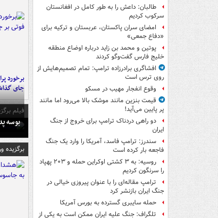
طالبان: داعش را به طور کامل در افغانستان
سرکوب کردیم
امضای سران پاکستان، عربستان و ترکیه برای
«دفاع جمعی»
پوتین و محمد بن زاید درباره اوضاع منطقه
خلیج فارس گفت‌وگو کردند
افشاگری برادرزاده ترامپ: تمام تصمیم‌هایش از
روی ترس است
جای گذا
وقوع انفجار مهیب در مسکو
قیمت بنزین مانند موشک بالا می‌رود اما مانند
پر پایین می‌آید!
فیلم برگزی
بوسه‌ پ
دو راهی دردناک ترامپ برای خروج از جنگ
ایران
سندرز: ترامپ فاسد، آمریکا را وارد یک جنگ
برگزیده و
فاجعه بار کرده است
روسیه: به ۳ کشتی اوکراین حمله و ۲۰۳ پهپاد
را سرنگون کردیم
ترامپ مقاله‌ای را با عنوان پیروزی خیالی در
جنگ ایران بازنشر کرد
حمله سایبری گسترده به بورس آمریکا
تلگراف: جنگ علیه ایران ممکن است به یکی از