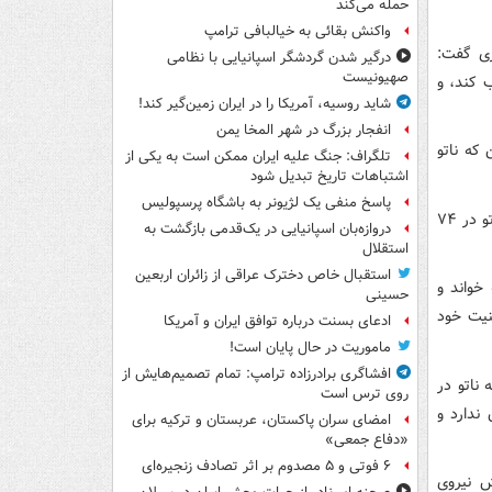
حمله می‌کند
واکنش بقائی به خیالبافی ترامپ
ری گفت:
درگیر شدن گردشگر اسپانیایی با نظامی
صهیونیست
 کند، و
شاید روسیه، آمریکا را در ایران زمین‌گیر کند!
انفجار بزرگ در شهر المخا یمن
که ناتو
تلگراف: جنگ علیه ایران ممکن است به یکی از
اشتباهات تاریخ تبدیل شود
پاسخ منفی یک لژیونر به باشگاه پرسپولیس
به‌رغم هشدارهای مکرر روسیه، سه‌شنبه (چهارم آوریل) فنلاند رسماً در تاریخ تأسیس ناتو در ۷۴
دروازه‌بان اسپانیایی در یک‌قدمی بازگشت به
استقلال
استقبال خاص دخترک عراقی از زائران اربعین
خواند و
حسینی
منیت خود
ادعای بسنت درباره توافق ایران و آمریکا
ماموریت در حال پایان است!
افشاگری برادرزاده ترامپ: تمام تصمیم‌هایش از
ناتو در
روی ترس است
 به آن ندارد و
امضای سران پاکستان، عربستان و ترکیه برای
«دفاع جمعی»
۶ فوتی و ۵ مصدوم بر اثر تصادف زنجیره‌ای
ش نیروی