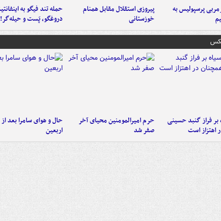
ربی پرسپولیس به
پیروزی استقلال مقابل همنام
حمله تند فیگو به اینفانتین
م
خوزستانی
دروغگو، پَست‌ و حیله‌گر!
عکس
 بر فراز گنبد حسینی
حرم امیرالمومنین محیای آخر
حال و هوای سامرا بعد از ا
 اهتزاز است
صفر شد
اربعین