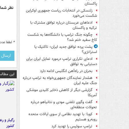
پاکستان
نظر شما 
زلنسکی در انتخابات ریاست جمهوری اوکراین
شکست می‌خورد
ادعاهای عربستان درباره توافق مشترک با
ترکیه و پاکستان
چگونه جنگ ترامپ با دانشگاه‌ها به شکست
کاخ سفید ختم شد؟
*
لطفا عدد م
پشت پرده توافق جدید ایران؛ تاکتیک یا
استراتژی؟
ادعای تکراری ترامپ درمورد تمایل ایران برای
دستیابی به توافق
بحران در راه‌آهن انگلیس ادامه دارد
این مطالب
هشدار نمایندگان جمهوری‌خواه به ترامپ درباره
جنگ علیه ایران
گزارشی دیگر از کاهش ذخایر کلیدی موشکی
آمریکا
گفت وگوی تلفنی مودی و نتانیاهو درباره
تحولات منطقه‌ای
کوبا: با تهدید نظامی از سوی ایالات متحده
روبه‌رو هستیم
رگبار و رع
کشور
ترامپ سوئیس را تهدید کرد