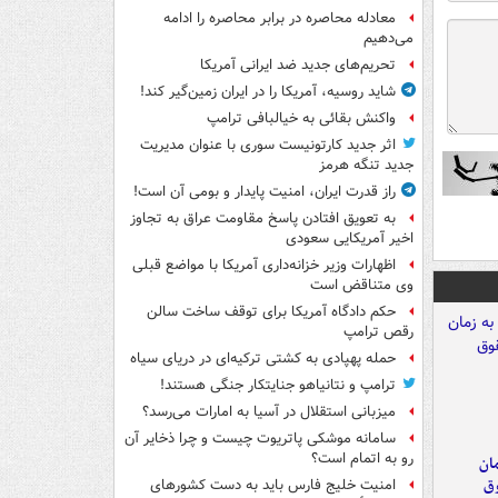
معادله محاصره در برابر محاصره را ادامه
می‌دهیم
تحریم‌های جدید ضد ایرانی آمریکا
شاید روسیه، آمریکا را در ایران زمین‌گیر کند!
واکنش بقائی به خیالبافی ترامپ
اثر جدید کارتونیست سوری با عنوان مدیریت
جدید تنگه هرمز
راز قدرت ایران، امنیت پایدار و بومی آن است!
به تعویق افتادن پاسخ مقاومت عراق به تجاوز
اخیر آمریکایی سعودی
اظهارات وزیر خزانه‌داری آمریکا با مواضع قبلی
وی متناقض است
حکم دادگاه آمریکا برای توقف ساخت سالن
رقص ترامپ
حمله پهپادی به کشتی ترکیه‌ای در دریای سیاه
ترامپ و نتانیاهو جنایتکار جنگی هستند!
میزبانی استقلال در آسیا به امارات می‌رسد؟
سامانه موشکی پاتریوت چیست و چرا ذخایر آن
رو به اتمام است؟
مان
وق
امنیت خلیج فارس باید به دست کشورهای