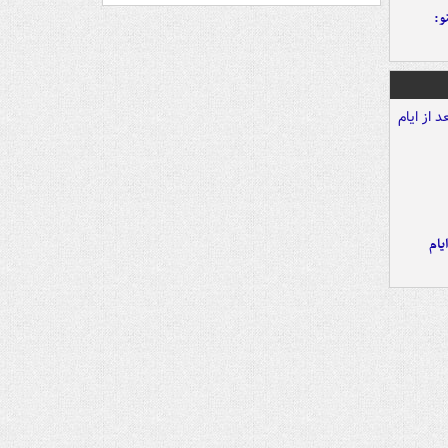
و:
یام