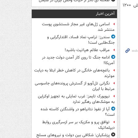
صحنه ای نادر از حیات وحش ایران در سبلان
نظامی کافی برای جلوگیری از مسلط‌ شدن ناتو بر دریای بالتیک را دارد، گفت افزایش ۱۲۰۰
آخرین اخبار
اسامی ژل‌های غیر مجاز شستشوی پوست
منتشر شد
سندرز: ترامپ نماد فساد، اقتدارگرایی و
جنگ‌طلبی است!
مراقب علائم هپاتیت باشید!
ادامه جنگ تا روی کار آمدن دولت جدید در
آمریکا!
باغچه‌های خانگی در کاهش خطر ابتلا به دیابت
موثرند
نگرانی تل‌آویو از گسترش پرونده‌های جاسوسی
مرتبط با ایران
نیویورک تایمز: غرب تمایلی به تجهیز اوکراین
به موشک‌های رهگیر ندارد
آیا از نفوذ نتانیاهو در واشنگتن کاسته شده
است؟
توافق پرو و مکزیک بر سر ازسرگیری روابط
دیپلماتیک
پزشکیان: شکافی بین دولت و نیروهای مسلح