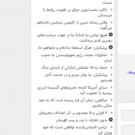
نیست
تاکید نخست‌وزیر عراق بر تقویت روابط با
عربستان
وقتی رسانه عبری از کابوس بنیامین نتانیاهو
می‌گوید
هیچ دولتی به اندازۀ ما در جهت سیاست‌های
رهبری قدم برنداشت
پزشکیان: هرگز استعفا نداده‌ام و نخواهم داد
تجاوزات مجدد رژیم صهیونیستی به جنوب
لبنان
حمله به ۱۵ نفتکش‌ اماراتی از ابتدای جنگ
وروف
پزشکیان: ما نوکر مردم و در خدمت آنان
هستیم
سنای آمریکا لایحه تحریم‌های گسترده انرژی
روسیه را تصویب کرد
عراقچی: زمان آن فرا رسیده است که به خود
متکی باشیم
۶ فوتی و ۵ مصدوم بر اثر تصادف زنجیره‌ای
بدون تعارف با پدر و پسر قهرمان
ترامپ التماس‌کننده توافقی است که خود
ویران کرد