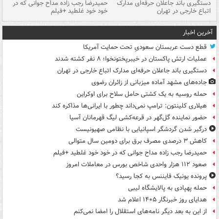
دستگیری باند جاعلان حرفه‌ای مدارک
حمیدرضا رجب زاده مداح جوانی که در
تأ
اتباع خارجی در تهران
خود خود غلطید +فیلم
آخرین اخبار
قطع دست عربستان سعودیِ تحت حمایت آمریکا
عملیات ارتش پاکستان در خیبرپختونخوا؛ ۸ نفر کشته شدند
دستگیری باند جاعلان حرفه‌ای مدارک اتباع خارجی در تهران
جاده‌های مشهد آماده میزبانی از زائران رضوی
حمله روسیه به یک کشتی حامل سلاح برای اوکراین
هیلاری کلینتون: ترامپ نمی‌داند چطور با ایرانی‌ها مذاکره کند
حضور نماینده گل‌گهر در قرعه‌کشی لیگ قهرمانان آسیا
درگیر شدن گردشگر اسپانیایی با نظامی صهیونیست
کاهش ۳ درصدی مصرف برق برای دومین سال متوالی
حمیدرضا رجب زاده مداح جوانی که در خود خود غلطید +فیلم
صعود ۱۱۲ هزار واحدی شاخص بورس در معاملات امروز
پرونده یونیک فایننس به کجا رسید؟
حمله پهپادی به پالایشگاه لیبی
هدایای روز خبرنگار ۱۴۰۵ اعلام شد
از این به بعد دیگر نامه‌های استقلال را امضا نمی‌کنم