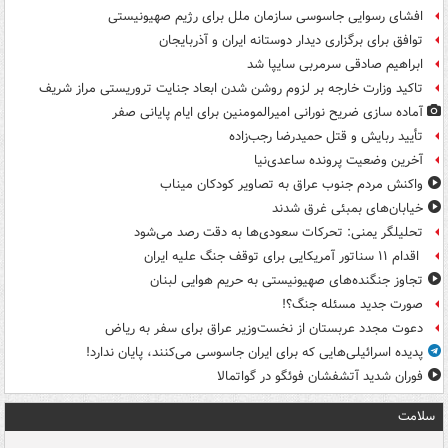
افشای رسوایی جاسوسی سازمان ملل برای رژیم صهیونیستی
توافق برای برگزاری دیدار دوستانه ایران و آذربایجان
ابراهیم صادقی سرمربی سایپا شد
تاکید وزارت خارجه بر لزوم روشن شدن ابعاد جنایت تروریستی مراز شریف
آماده سازی ضریح نورانی امیرالمومنین برای ایام پایانی صفر
تأیید ربایش و قتل حمیدرضا رجب‌زاده
آخرین وضعیت پرونده ساعدی‌نیا
واکنش مردم جنوب عراق به تصاویر کودکان میناب
خیابان‌های بمبئی غرق شدند
تحلیلگر یمنی: تحرکات سعودی‌ها به دقت رصد می‌شود
اقدام ۱۱ سناتور آمریکایی برای توقف جنگ علیه ایران
تجاوز جنگنده‌های صهیونیستی به حریم هوایی لبنان
صورت جدید مسئله جنگ؟!
دعوت مجدد عربستان از نخست‌وزیر عراق برای سفر به ریاض
پدیده اسرائیلی‌هایی که برای ایران جاسوسی می‌کنند، پایان ندارد!
فوران شدید آتشفشان فوئگو در گواتمالا
سلامت