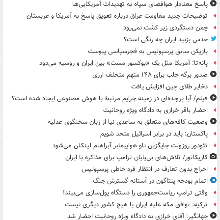
پاسخ معنادار هوافضای سپاه به تهدیدات آمریکایی‌ها
توضیحات جدید مقاومت عراق درباره تعویق پاسخ به آمریکا و عربستان
چمن دستگردی زیر کشت نمی‌رود
حدس بزنید ایران چه رنگی است؟
بازیکن سابق پرسپولیس به فجرسپاسی پیوست
پانه‌تا: آمریکا مثل یک «بوکسور مست» بین ایران و روسیه می‌دود
صدور برگه جلب برای ۱۴۸ متهم متخلف ارزی
ذخایر طلای چین افزایش یافت
فیلم/ آیا پرونده‌ای در زمینه جرایم مرتبط با هوش مصنوعی ایجاد شده است؟
احضار باقر خرازی به دادگاه ویژه روحانیت
وضعیت کافه‌های متعلق به ساعدی نیا از زبان سخنگوی عدلیه
پاکستان: باید در برابر اسرائیل متحد شویم
تئودور روزولت جایگزین ناو هواپیمابر آبراهام لینکلن می‌شود
کاریکاتور/ تلاش‌های بی‌پایان ترامپ برای مذاکره با ایران
اخراج بدون تعارف در انتظار فرد خاطی پرسپولیس
اتمام بودجه پنتاگون در آستانه گسترش جنگ
وقتی ترامپ ریاست‌جمهوری را دستگاه پول‌سازی می‌بیند!
ترکیه: توافق مکه علیه ایران یا هیچ کشور دیگری نیست
جهانگیر: آقای خرازی به دادگاه ویژه روحانیت احضار شد