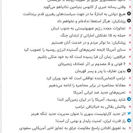
وقتی رسانه عبری از کابوس بنیامین نتانیاهو می‌گوید
هیچ دولتی به اندازۀ ما در جهت سیاست‌های رهبری قدم برنداشت
پزشکیان: هرگز استعفا نداده‌ام و نخواهم داد
تجاوزات مجدد رژیم صهیونیستی به جنوب لبنان
حمله به ۱۵ نفتکش‌ اماراتی از ابتدای جنگ
پزشکیان: ما نوکر مردم و در خدمت آنان هستیم
سنای آمریکا لایحه تحریم‌های گسترده انرژی روسیه را تصویب کرد
عراقچی: زمان آن فرا رسیده است که به خود متکی باشیم
۶ فوتی و ۵ مصدوم بر اثر تصادف زنجیره‌ای
بدون تعارف با پدر و پسر قهرمان
ترامپ التماس‌کننده توافقی است که خود ویران کرد
معادله محاصره در برابر محاصره را ادامه می‌دهیم
تحریم‌های جدید ضد ایرانی آمریکا
شاید روسیه، آمریکا را در ایران زمین‌گیر کند!
واکنش بقائی به خیالبافی ترامپ
اثر جدید کارتونیست سوری با عنوان مدیریت جدید تنگه هرمز
راز قدرت ایران، امنیت پایدار و بومی آن است!
به تعویق افتادن پاسخ مقاومت عراق به تجاوز اخیر آمریکایی سعودی