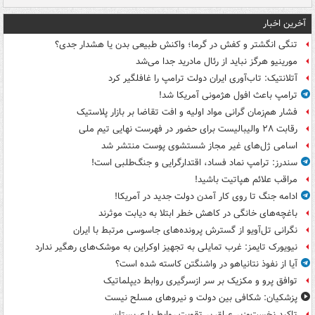
آخرین اخبار
تنگی انگشتر و کفش در گرما؛ واکنش طبیعی بدن یا هشدار جدی؟
مورینیو هرگز نباید از رئال مادرید جدا می‌شد
آتلانتیک: تاب‌آوری ایران دولت ترامپ را غافلگیر کرد
ترامپ باعث افول هژمونی آمریکا شد!
فشار هم‌زمان گرانی مواد اولیه و افت تقاضا بر بازار پلاستیک
رقابت ۲۸ والیبالیست برای حضور در فهرست نهایی تیم ملی
اسامی ژل‌های غیر مجاز شستشوی پوست منتشر شد
سندرز: ترامپ نماد فساد، اقتدارگرایی و جنگ‌طلبی است!
مراقب علائم هپاتیت باشید!
ادامه جنگ تا روی کار آمدن دولت جدید در آمریکا!
باغچه‌های خانگی در کاهش خطر ابتلا به دیابت موثرند
نگرانی تل‌آویو از گسترش پرونده‌های جاسوسی مرتبط با ایران
نیویورک تایمز: غرب تمایلی به تجهیز اوکراین به موشک‌های رهگیر ندارد
آیا از نفوذ نتانیاهو در واشنگتن کاسته شده است؟
توافق پرو و مکزیک بر سر ازسرگیری روابط دیپلماتیک
پزشکیان: شکافی بین دولت و نیروهای مسلح نیست
تاکید نخست‌وزیر عراق بر تقویت روابط با عربستان