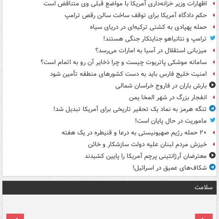
اظهارات وزیر خزانه‌داری آمریکا با مواضع قبلی وی متناقض است
حکم دادگاه آمریکا برای توقف ساخت سالن رقص ترامپ
حمله پهپادی به کشتی ترکیه‌ای در دریای سیاه
ترامپ و نتانیاهو جنایتکار جنگی هستند!
میزبانی استقلال در آسیا به امارات می‌رسد؟
سامانه موشکی پاتریوت چیست و چرا ذخایر آن رو به اتمام است؟
امنیت خلیج فارس باید به دست کشورهای منطقه تأمین شود
بارش باران در فاروج خراسان شمالی
انفجار بزرگ در شهر المخا یمن
تنگه هرمز به نماد یک تحقیر تاریخی برای آمریکا تبدیل شد!
ماموریت در حال پایان است!
۲۰ حمله رژیم صهیونیستی به درعا و قنیطره در یک هفته
خیزش مردم لبنان علیه دولت سازشکار و خائن
معترضان آرژانتینی پرچم آمریکا را پایین کشیدند
شکاف‌های عمیق در اسرائیل!
سلامت