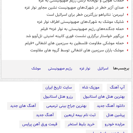
حملات هوایی و توپخانه ارتش رژیم صهیونیستی به غزه
صدای آژیر خطر در شهرک‌های صهیونیست نشین مجاور نوار غزه
لیبرمن: نتانیاهو بزرگترین خطر برای اسرائیل است
شلیک موشک به شهرک‌های صهیونیستی اطراف نوار غزه
حمله جنگنده‌های رژیم صهیونیستی به نوار غزه+ فیلم
بن‌گویر خواستار برگزاری نشست فوری کابینه امنیتی تل‌آویو شد
حمله موشکی مقاومت فلسطین به سرزمین های اشغالی +فیلم
موشک باران سرزمین های اشغالی توسط گروه های مقاومت
برچسب‌ها
اسرائیل
نوار غزه
رژیم صهیونیستی
موشک
آپ آهنگ
موزیک شاه
سایت تاریخ ایران
بهترین هتل های استانبول
رزرو هتل استانبول
دانلود آهنگ جدید
بهترین جراح بینی ترمیمی
آهنگ های جدید
پرشین هتل
ثبت نام بیمه اربعین
آهنگ جدید
مزایده خودرو
خرید بلیط استخر
قیمت ورق آهن پرایس