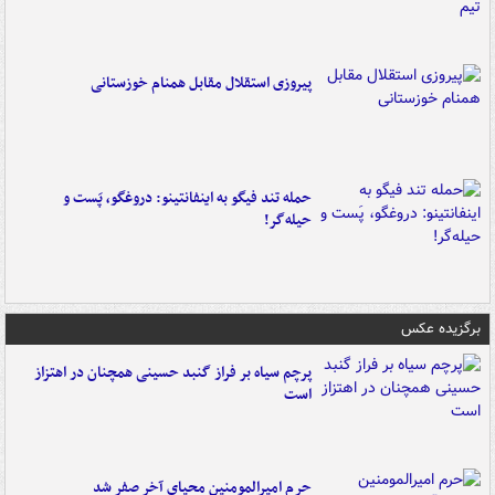
پیروزی استقلال مقابل همنام خوزستانی
حمله تند فیگو به اینفانتینو: دروغگو، پَست‌ و
حیله‌گر!
برگزیده عکس
پرچم سیاه بر فراز گنبد حسینی همچنان در اهتزاز
است
حرم امیرالمومنین محیای آخر صفر شد