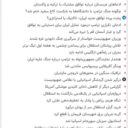
ادعاهای عربستان درباره توافق مشترک با ترکیه و پاکستان
چگونه جنگ ترامپ با دانشگاه‌ها به شکست کاخ سفید ختم شد؟
پشت پرده توافق جدید ایران؛ تاکتیک یا استراتژی؟
ادعای تکراری ترامپ درمورد تمایل ایران برای دستیابی به توافق
گرد و غبار آسمان قم را تیره می‌کند
وزیران صهیونیست خواستار از سرگیری جنگ نابودی غزه شدند
تلاش پزشکان استقلال برای رساندن چشمی به هفته اول لیگ برتر
بحران در راه‌آهن انگلیس ادامه دارد
هشدار نمایندگان جمهوری‌خواه به ترامپ درباره جنگ علیه ایران
وینگر آفریقایی پرسپولیس ماندنی شد
ترافیک سنگین در محورهای خروجی مازندران
درگیر شدن گردشگر اسپانیایی با نظامی صهیونیست
گزارشی دیگر از کاهش ذخایر کلیدی موشکی آمریکا
دروازه‌بان اسپانیایی در یک‌قدمی بازگشت به استقلال
تنگه هرمز ریاض را وادار به تخفیف‌دهی نفتی کرد
خرید گران استقلال سر از یونان درآورد
گربه جریان برق شهرستان فریمان را قطع کرد
استانبول میزبان سوپرجام اسپانیا شد
گفت وگوی تلفنی مودی و نتانیاهو درباره تحولات منطقه‌ای