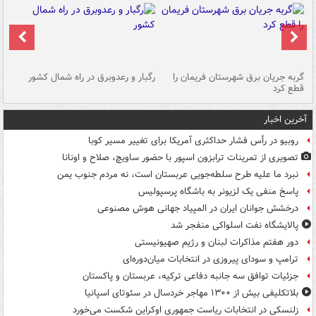
گربه جریان برق شهرستان فریمان را
رگبار و رعدوبرق در راه شمال کشور
قطع کرد
گذ
آخرین اخبار
روبیو در رأس فشار حداکثری آمریکا برای تغییر مسیر کوبا
تصویری از تمرینات ترابزون اسپور با حضور ساویچ، صلاح و اونانا
نبرد ما علیه طرح سلطه‌جویی عربستان است، نه مردم جنوب یمن
پاسخ منفی یک لزیونر به باشگاه پرسپولیس
درخشش جوانان ایران در المپیاد جهانی هوش مصنوعی
پالایشگاه نفت اسلواکی منفجر شد
دور هفتم مذاکرات لبنان و رژیم صهیونیستی
ترامپ و سودای پیروزی در انتخابات میان‌دوره‌ای
جزئیات توافق سه جانبه دفاعی ترکیه، عربستان و پاکستان
بلاتکلیفی بیش از ۱۳۰۰ مهاجر خردسال در سئوتای اسپانیا
زلنسکی در انتخابات ریاست جمهوری اوکراین شکست می‌خورد