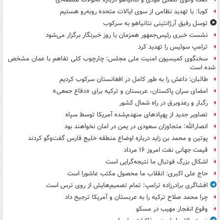
کوبا: با تهدید نظامی از سوی ایالات متحده روبه‌رو هستیم
توسل رفیق آرژانتینی نتانیاهو به سرکوب
نشست خبری رئیس‌جمهور همزمان با روز خبرنگار برگزار می‌شود
ترامپ سوئیس را تهدید کرد
سخنگوی کمیسیون امنیت ملی مجلس: چارچوب کلی تفاهم با عمان مشخص
شده است
طالبان: داعش را به طور کامل در افغانستان سرکوب کردیم
امضای سران پاکستان، عربستان و ترکیه برای «دفاع جمعی»
رگبار و رعدوبرق در راه شمال کشور
تصاویر جدید از پهپادهای منهدم‌شده آمریکا توسط سپاه
انصارالله: متجاوزان سعودی در یمن در امان نخواهند بود
پوتین و محمد بن زاید درباره اوضاع منطقه خلیج فارس گفت‌وگو کردند
قیمت جهانی نفت امروز ۱۶ مرداد
اشکال بزرگ فوتبال ما نتیجه‌گرایی است
حاج علی اکبری: انقلاب ما محصول مکتب عاشورا است
افشاگری برادرزاده ترامپ: تمام تصمیم‌هایش از روی ترس است
چرا محمد صلاح ترکیه را به عربستان و آمریکا ترجیح داد
وقوع انفجار مهیب در مسکو