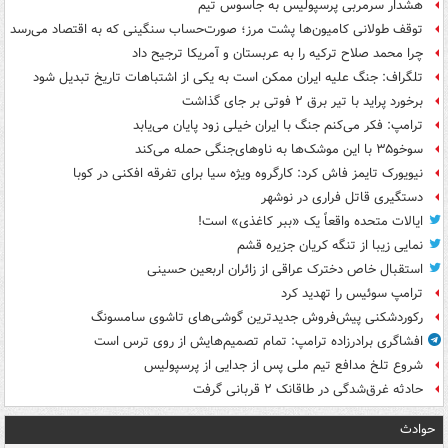
هشدار سرمربی پرسپولیس به جاسوس تیم
توقف طولانی کامیون‌ها پشت مرز؛ صورت‌حساب سنگینی که به اقتصاد می‌رسد
چرا محمد صلاح ترکیه را به عربستان و آمریکا ترجیح داد
تلگراف: جنگ علیه ایران ممکن است به یکی از اشتباهات تاریخ تبدیل شود
برخورد پراید با تیر برق ۲ فوتی بر جای گذاشت
ترامپ: فکر می‌کنم جنگ با ایران خیلی زود پایان می‌یابد
سوخو۳۵ با این موشک‌ها به ناوهای‌جنگی حمله می‌کند
نیویورک تایمز فاش کرد: کارگروه ویژه سیا برای تفرقه افکنی در کوبا
دستگیری قاتل فراری در نوشهر
ایالات متحده واقعاً یک «ببر کاغذی» است!
نمایی زیبا از تنگه کریان جزیره قشم
استقبال خاص دخترک عراقی از زائران اربعین حسینی
ترامپ سوئیس را تهدید کرد
رکوردشکنی پیش‌فروش جدیدترین گوشی‌های تاشوی سامسونگ
افشاگری برادرزاده ترامپ: تمام تصمیم‌هایش از روی ترس است
شروع تلخ مدافع تیم ملی پس از جدایی از پرسپولیس
حادثه غرق‌شدگی در طاقانک ۲ قربانی گرفت
حوادث