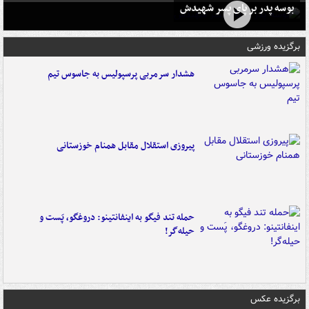
بوسه‌ پدر بر پای پسر شهیدش
برگزیده ورزشی
هشدار سرمربی پرسپولیس به جاسوس تیم
پیروزی استقلال مقابل همنام خوزستانی
حمله تند فیگو به اینفانتینو: دروغگو، پَست‌ و
حیله‌گر!
برگزیده عکس