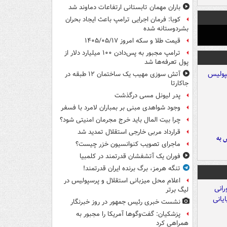
باران مهمان تابستانی ارتفاعات دماوند شد
کوبا: فرمان اجرایی ترامپ باعث ایجاد بحران
بشردوستانه شده
قیمت طلا و سکه امروز ۱۴۰۵/۰۵/۱۷
ترامپ مجبور به پس‌دادن ۱۰۰ میلیارد دلار از
پول تعرفه‌ها شد
آتش سوزی مهیب یک ساختمان ۱۲ طبقه در
جاکارتا
پدر لیونل مسی درگذشت
وجود شواهدی مبنی بر بمباران لامرد با فسفر
چرا بیت المال باید خرج مجرمان امنیتی شود؟
قرارداد مربی خارجی استقلال تمدید شد
 به
ماجرای تصویب کنوانسیون خزر چیست؟
فوران یک آتشفشان قدرتمند در کلمبیا
تنگه هرمز، برگ برنده ایران قدرتمند!
اعلام محل میزبانی استقلال و پرسپولیس در
لیگ برتر
نشست خبری رئیس جمهور در روز خبرنگار
پزشکیان: گفت‌وگوها آمریکا را مجبور به
همراهی کرد