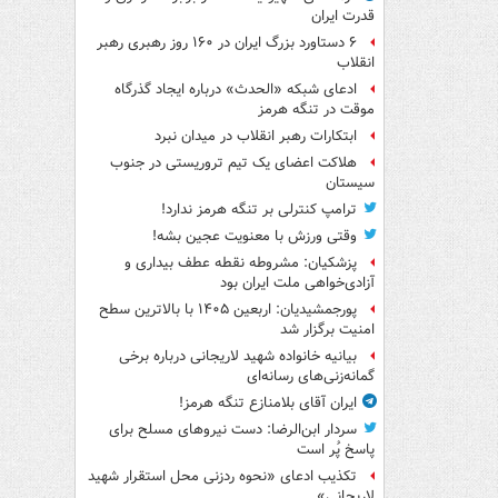
قدرت ایران
۶ دستاورد بزرگ ایران در ۱۶۰ روز رهبری رهبر
انقلاب
ادعای شبکه «الحدث» درباره ایجاد گذرگاه
موقت در تنگه هرمز
ابتکارات رهبر انقلاب در میدان نبرد
هلاکت اعضای یک تیم تروریستی در جنوب
سیستان
ترامپ کنترلی بر تنگه هرمز ندارد!
وقتی ورزش با معنویت عجین بشه!
پزشکیان: مشروطه نقطه عطف بیداری و
آزادی‌خواهی ملت ایران بود
پورجمشیدیان: اربعین ۱۴۰۵ با بالاترین سطح
امنیت برگزار شد
بیانیه خانواده شهید لاریجانی درباره برخی
گمانه‌زنی‌های رسانه‌ای
ایران آقای بلامنازع تنگه هرمز!
سردار ابن‌الرضا: دست نیروهای مسلح برای
پاسخ پُر است
تکذیب ادعای «نحوه ردزنی محل استقرار شهید
لاریجانی»