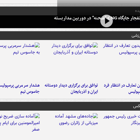
ده
 CNG "صحنه" در دوربین مداربسته
رزشی
 تعارف در انتظار فرد
توافق برای برگزاری دیدار دوستانه
هشدار سرمربی پرسپولیس
پولیس
ایران و آذربایجان
جاسوس تیم
عکس