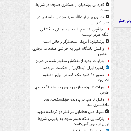
قدردانی پزشکیان از همکاری صنوف در شرایط
سخت
تصاویری از آیت‌الله سید مجتبی خامنه‌ای در
یانی صفر
حال تدریس
عراقچی: تفاهم با عمان به‌معنی بازگشایی
تنگه هرمز نیست
پزشکیان: آمریکا استعمارگر و قاتل است
واکنش باشگاه خیبر به حواشی صفحات مجازی
+عکس
جزئیات جدید از نفتکش منفجر شده در هرمز
راهبرد ایران "پنتاگون" را شکست می‌دهد
صدور ۱۰ فقره حکم قصاص برای «کلثوم
اکبری»
مهلت ۳ روزه سازمان بورس به هلدینگ خلیج
فارس
وکیل ترامپ در پرونده حق‌السکوت، وزیر
دادگستری شد
سردار علی عظمایی در کنار دو فرمانده شهید
بازگشایی تنگه هرمز منوط به پذیرش شروط
ایران از سوی آمریکاست