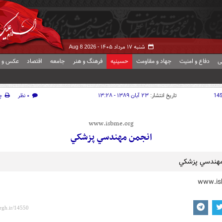
شنبه ۱۷ مرداد ۱۴۰۵ -
Aug 8 2026
ی
دفاع و امنیت
جهاد و مقاومت
حسینیه
فرهنگ و هنر
جامعه
اقتصاد
عکس و ف
14
تاریخ انتشار:
۲۳ آبان ۱۳۸۹ - ۱۳:۲۸
۰ نظر
چ
www.isbme.org
انجمن مهندسي پزشکي
مهندسي پزشکي
www.is