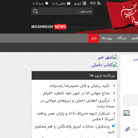
RSS
آرشیو
تماس با ما
دربارهٔ ما
MASHREGH
NEWS
یلم
دیدگاه
پیوندها
بازار
اپ
پربازدیدترین ها
تأیید ربایش و قتل حمیدرضا رجب‌زاده
مداح جوانی که در خون خود غلطید +فیلم
درگیری اعضای داعش و نیروهای جولانی در
سیده زینب
استقرار انبوه «دی‌اف‑۱۷» و پایان عصر پدافند
آمریکا +عکس
پزشکیان: جنایات امروز واشنگتن را هم محکوم
کنید