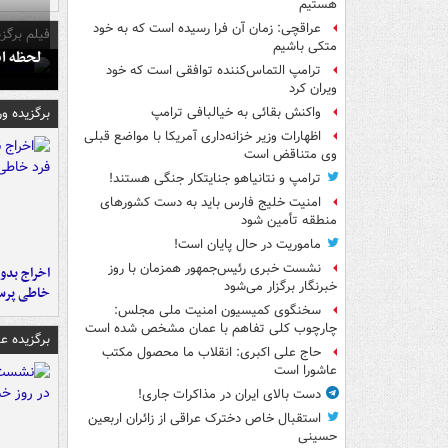
هستیم
عراقچی: زمان آن فرا رسیده است که به خود
فیلم برگزی
متکی باشیم
لحظه انفجار جایگاه
ترامپ التماس‌کننده توافقی است که خود
ویران کرد
برگزیده و
واکنش بقائی به خیالبافی ترامپ
اظهارات وزیر خزانه‌داری آمریکا با مواضع قبلی
وی متناقض است
ترامپ و نتانیاهو جنایتکار جنگی هستند!
امنیت خلیج فارس باید به دست کشورهای
منطقه تأمین شود
ماموریت در حال پایان است!
نشست خبری رئیس‌جمهور همزمان با روز
اخراج بدون
خبرنگار برگزار می‌شود
خاطی پرس
سخنگوی کمیسیون امنیت ملی مجلس:
چارچوب کلی تفاهم با عمان مشخص شده است
برگزیده 
حاج علی اکبری: انقلاب ما محصول مکتب
عاشورا است
دست بالای ایران در مذاکرات جاری!
استقبال خاص دخترک عراقی از زائران اربعین
حسینی