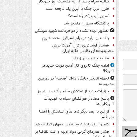
بیانیه سپاه پاسداران به مناسبت روز خبرنگار
فارن افرز: جنگ با ایران یک فاجعه است
"سوپر ال‌نینو"در راه است؟
پالایشگاه سیزران منفجر شد
تصاویر دیده‌ نشده از دو فرمانده شهید موشکی
پاکستان: باید در برابر اسرائیل متحد شویم
هشدار ارشدترین ژنرال آمریکا درباره
محدودیت‌های نظامی علیه ایران
مقصد جدید پسر زیدان
ادامه جنگ تا روی کار آمدن دولت جدید در
آمریکا!
لحظه انفجار جایگاه CNG "صحنه" در دوربین
مداربسته
جزئیات جدید از نفتکش منفجر شده در هرمز
پاسخ معنادار هوافضای سپاه به تهدیدات
آمریکایی‌ها
از این به بعد دیگر نامه‌های استقلال را امضا
نمی‌کنم
کامیون با راننده ۸ ساله در اصفهان توقیف شد
فشار هم‌زمان گرانی مواد اولیه و افت تقاضا بر