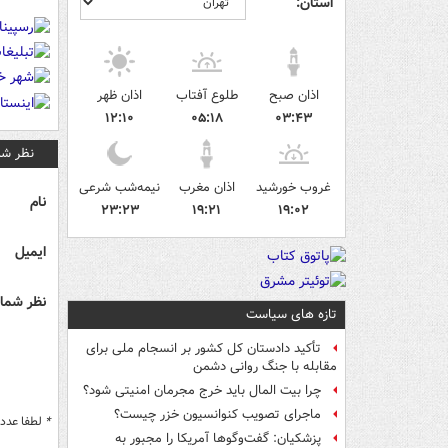
استان:
اذان صبح
طلوع آفتاب
اذان ظهر
۱۲:۱۰
۰۵:۱۸
۰۳:۴۳
نظر شم
غروب خورشید
اذان مغرب
نیمه‌شب شرعی
نام
۲۳:۲۳
۱۹:۲۱
۱۹:۰۲
ایمیل
نظر شما 
تازه های سیاست
تأکید دادستان کل کشور بر انسجام ملی برای
مقابله با جنگ روانی دشمن
چرا بیت المال باید خرج مجرمان امنیتی شود؟
ماجرای تصویب کنوانسیون خزر چیست؟
*
لطفا عدد م
پزشکیان: گفت‌وگوها آمریکا را مجبور به