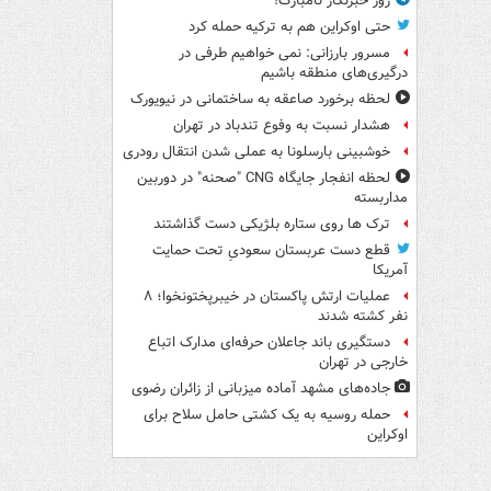
روز خبرنگار نامبارک!
حتی اوکراین هم به ترکیه حمله کرد
مسرور بارزانی: نمی خواهیم طرفی در
درگیری‌های منطقه باشیم
لحظه برخورد صاعقه به ساختمانی در نیویورک
هشدار نسبت به وفوع تندباد در تهران
خوشبینی بارسلونا به عملی شدن انتقال رودری
لحظه انفجار جایگاه CNG "صحنه" در دوربین
مداربسته
ترک ها روی ستاره بلژیکی دست گذاشتند
قطع دست عربستان سعودیِ تحت حمایت
آمریکا
عملیات ارتش پاکستان در خیبرپختونخوا؛ ۸
نفر کشته شدند
دستگیری باند جاعلان حرفه‌ای مدارک اتباع
خارجی در تهران
جاده‌های مشهد آماده میزبانی از زائران رضوی
حمله روسیه به یک کشتی حامل سلاح برای
اوکراین