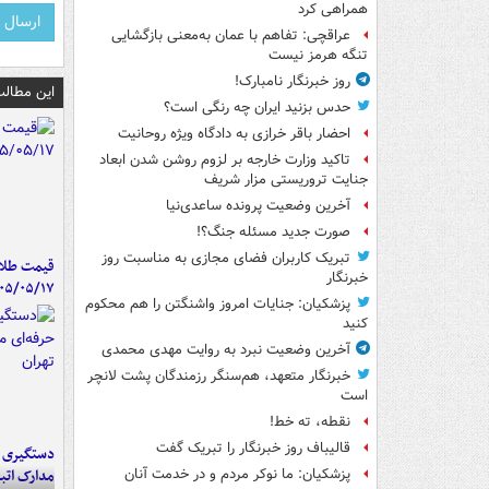
همراهی کرد
عراقچی: تفاهم با عمان به‌معنی بازگشایی
تنگه هرمز نیست
روز خبرنگار نامبارک!
این مطالب
حدس بزنید ایران چه رنگی است؟
احضار باقر خرازی به دادگاه ویژه روحانیت
تاکید وزارت خارجه بر لزوم روشن شدن ابعاد
جنایت تروریستی مزار شریف
آخرین وضعیت پرونده ساعدی‌نیا
صورت جدید مسئله جنگ؟!
تبریک کاربران فضای مجازی به مناسبت روز
قیمت طلا 
خبرنگار
۰۵/۰۵/۱۷
پزشکیان: جنایات امروز واشنگتن را هم محکوم
کنید
آخرین وضعیت نبرد به روایت مهدی محمدی
خبرنگار متعهد، هم‌سنگر رزمندگان پشت لانچر
است
نقطه، ته خط!
قالیباف روز خبرنگار را تبریک گفت
دستگیری ب
مدارک اتب
پزشکیان: ما نوکر مردم و در خدمت آنان