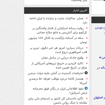
بازار پلاستیک
آخرین اخبار
عمان: مذاکرات مثبت و سازنده با ایران ادامه
دارد
روایت رسانه اسرائیلی از فشار واشنگتن بر
تل‌آویو برای آتش‌بس و خلع سلاح حماس
سکه در آستانه بازگشت به کانال ۱۸۸ میلیون
تومان
دریادار سیاری: امروز هر خبر دقیق، تیری بر
قلب امپراطوری دروغ است
رس به
وقوع حادثه دریایی در ساحل عمان
تاکید الزیدی بر خروج نیروهای آمریکایی از
عراق در تاریخ تعیین شده
اعتراضات گسترده در آلمان علیه دولت مرتس
هشدار کانادا درباره عواقب تعرفه ۵۰ درصدی
آمریکا
نفوذ اطلاعاتی ایران در یگان فوق محرمانه
ارتش اسرائیل!
ده ۸ ساله در اصفهان
تأکید دادستان کل کشور بر انسجام ملی برای
مقابله با جنگ روانی دشمن