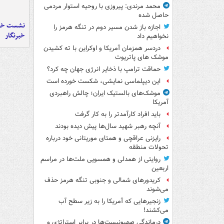
محمد مرندی: پیروزی با روحیه استوار مردمی
حاصل شده
نشست خبر
اجازه باز شدن مسیر دوم در تنگه هرمز را
خبرنگار
نخواهیم داد
دردسر همزمان آمریکا و اوکراین با ته کشیدن
موشک های پاتریوت
حماقت ترامپ با ذخایر انرژی جهان چه کرد؟
این دیپلماسی نمایشی، شکست خورده است
موشک‌های بالستیک ایران؛ چالش راهبردی
آمریکا
باید افراد کارآمدتر را به کار گرفت
آنچه رهبر شهید سال‌ها پیش دیده بودند
رایزنی عراقچی و همتای موریتانی خود درباره
تحولات منطقه
روایتی از همدلی و همسویی ملت‌ها در مراسم
اربعین
کریدورهای شمالی و جنوبی تنگه هرمز حذف
می‌شوند
زنجیرهایی که آمریکا را به زیر سطح آب
می‌کشند!
درماندگی صهیونیست‌ها در برابر استراتژی و