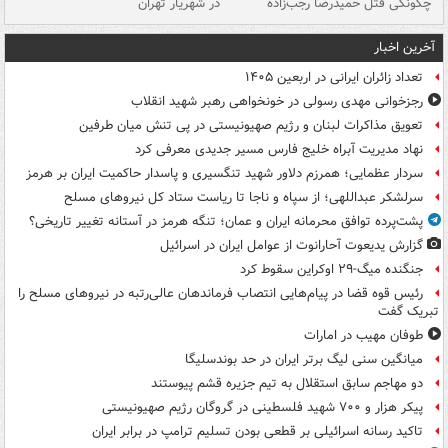
چگونگی قتل حمیدرضا رجب‌زاده
در شهریار تهران
ها
آخرین اخبار
تعداد زائران ایرانی در اربعین ۱۴۰۵
رجزخوانی مهدی رسولی در خونخواهی رهبر شهید انقلاب
تعویق مذاکرات لبنان و رژیم صهیونیستی در پی تنش میان طرفین
نهاد مدیریت آبراه خلیج فارس مسیر جدیدی معرفی کرد
سردار عظمایی؛ همرزم دلاور شهید تنگسیری و پاسدار حاکمیت ایران بر هرمز
سرلشکر عبداللهی؛ از سپاه و ناجا تا ریاست ستاد کل نیروهای مسلح
پشت‌پرده توافق محرمانه ایران و عمان؛ تنگه هرمز در آستانه تغییر تاریخی؟
گزارش یدیعوت آحارانوت از عوامل ایران در اسرائیل
جنگنده میگ-۲۹ اوکراین سقوط کرد
رئیس قوه قضا در پیام‌هایی انتصاب‌ فرماندهان عالی‌رتبه در نیروهای مسلح را
تبریک گفت
طوفان مهیب در امارات
میانگین سنی لیگ برتر ایران در حد بوندسلیگا
دو مهاجم سابق استقلال به تیم جزیره قشم پیوستند
پیکر هزار و ۷۰۰ شهید فلسطینی در گروگان رژیم صهیونیستی
تاکید رسانه اسرائیلی بر قطعی بودن تسلیم ترامپ در برابر ایران