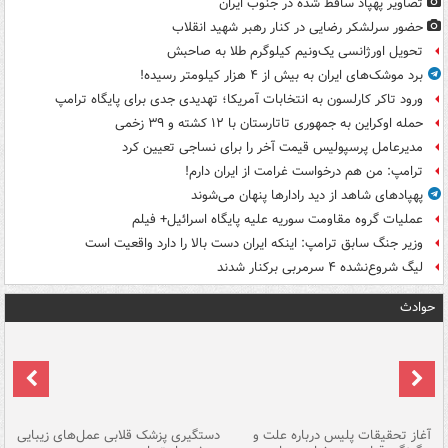
تصاویر پهپاد ساقط شده در جنوب ایران
حضور سرلشکر رضایی در کنار رهبر شهید انقلاب
تحویل اورژانسی یک‌ونیم کیلوگرم طلا به صاحبش
برد موشک‌های ایران به بیش از ۴ هزار کیلومتر رسیده!
ورود تاکر کارلسون به انتخابات آمریکا؛ تهدیدی جدی برای پایگاه ترامپ
حمله اوکراین به جمهوری تاتارستان با ۱۲ کشته و ۳۹ زخمی
مدیرعامل پرسپولیس قیمت آخر را برای نساجی تعیین کرد
ترامپ: من هم درخواست غرامت از ایران دارم!
پهپادهای شاهد از دید رادارها پنهان می‌شوند
عملیات گروه مقاومت سوریه علیه پایگاه اسرائیل+ فیلم
وزیر جنگ سابق ترامپ: اینکه ایران دست بالا را دارد واقعیت است
لیگ شروع‌نشده ۴ سرمربی برکنار شدند
حوادث
آغاز تحقیقات پلیس درباره علت و
دستگیری پزشک قلابی عمل‌های زیبایی
هش