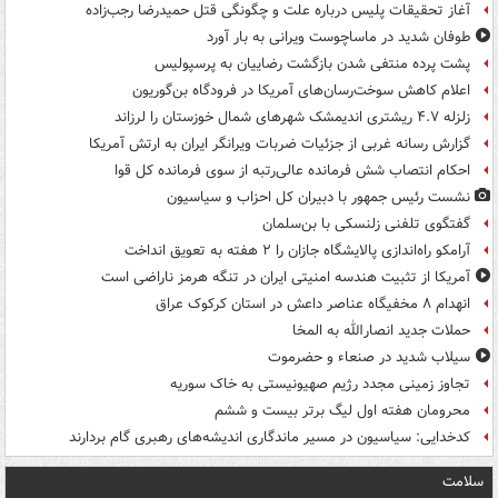
آغاز تحقیقات پلیس درباره علت و چگونگی قتل حمیدرضا رجب‌زاده
طوفان شدید در ماساچوست ویرانی به بار آورد
پشت پرده منتفی شدن بازگشت رضاییان به پرسپولیس
اعلام کاهش سوخت‌رسان‌های آمریکا در فرودگاه بن‌گوریون
زلزله ۴.۷ ریشتری اندیمشک شهرهای شمال خوزستان را لرزاند
گزارش رسانه غربی از جزئیات ضربات ویرانگر ایران به ارتش آمریکا
احکام انتصاب شش فرمانده عالی‌رتبه از سوی فرمانده کل قوا
نشست رئیس جمهور با دبیران کل احزاب و سیاسیون
گفتگوی تلفنی زلنسکی با بن‌سلمان
آرامکو راه‌اندازی پالایشگاه جازان را ۲ هفته به تعویق انداخت
آمریکا از تثبیت هندسه امنیتی ایران در تنگه هرمز ناراضی است
انهدام ۸ مخفیگاه عناصر داعش در استان کرکوک عراق
حملات جدید انصارالله به المخا
سیلاب شدید در صنعاء و حضرموت
تجاوز زمینی مجدد رژیم صهیونیستی به خاک سوریه
محرومان هفته اول لیگ برتر بیست و ششم
کدخدایی: سیاسیون در مسیر ماندگاری اندیشه‌های رهبری گام بردارند
سلامت