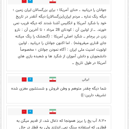
0
1
جوانان را دریابید ــ حنای آمریکا ؛ برای بزرگسالان ایران زمین ؛
دیگه رنگ نداره ــ مردم ایران(بزرگسالان) دیگه آنقدر در تاریخ
خود با شگرد آمریکا و انگلیس آشنا شدند که دیگه فریب نمی
خورند. ـــ از اولین آن : کودتای 28 مرداد ؛ تا آخرین آن : نارو
زدن در برجام ـــ شگرد اصلی آمریکا : (گنجشک را رنگ میکنه
جای قناری میفروشه) . اما اکنون جوانان را دریابید ـ اولین
اولویت امنیت ملی ایران : آگاه نمودن جوانان ؛ مخصوصاً
دانشجویان و دانش آموزان از شگرد ها و شعبده بازی های
آمریکا در طول تاریخ ـــ
ایرانی
0
0
شما دیگه چقدر متوهم و وطن فروش و شستشوی مغزی شده
تشریف دارین:-))
0
0
۸:۲۰ آب یخ را بریز همونجا که ذغال شد، از قدیم میگن به
قطاری که استفاده سنگ نمی اندازند ولی به قطار در حال