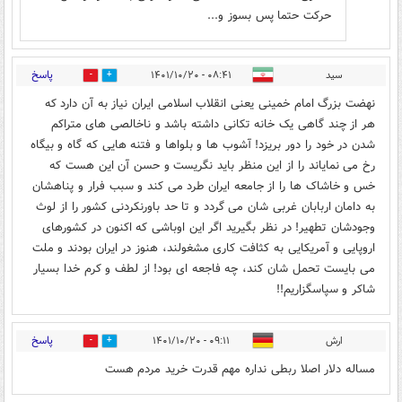
حرکت حتما پس بسوز و...
پاسخ
سید
۰۸:۴۱ - ۱۴۰۱/۱۰/۲۰
0
0
نهضت بزرگ امام خمینی یعنی انقلاب اسلامی ایران نیاز به آن دارد که
هر از چند گاهی یک خانه تکانی داشته باشد و ناخالصی های متراکم
شدن در خود را دور بریزد! آشوب ها و بلواها و فتنه هایی که گاه و بیگاه
رخ می نمایاند را از این منظر باید نگریست و حسن آن این هست که
خس و خاشاک ها را از جامعه ایران طرد می کند و سبب فرار و پناهشان
به دامان اربابان غربی شان می گردد و تا حد باورنکردنی کشور را از لوث
وجودشان تطهیر! در نظر بگیرید اگر این اوباشی که اکنون در کشورهای
اروپایی و آمریکایی به کثافت کاری مشغولند، هنوز در ایران بودند و ملت
می بایست تحمل شان کند، چه فاجعه ای بود! از لطف و کرم خدا بسیار
شاکر و سپاسگزاریم!!
پاسخ
ارش
۰۹:۱۱ - ۱۴۰۱/۱۰/۲۰
0
0
مساله دلار اصلا ربطی نداره مهم قدرت خرید مردم هست