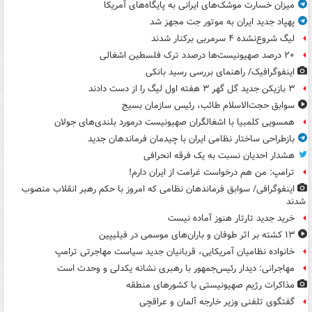
میزان خسارت موشک‌های ایرانی به پایگاه‌های آمریکا
پهپاد جدید ایران به موتور جت مجهز شد
لیگ شروع‌نشده ۴ سرمربی برکنار شدند
۲۰ درصد صهیونیست‌ها درصدد ترک فلسطین اشغالی
اینفوگرافیک/ راهنمای بررسی رسید بانکی
۳ بازیکن جدید گل گهر ۳ هفته اول لیگ را از دست دادند
سوابق حجت‌الاسلام طائب، رئیس سازمان بسیج
همسویی کلمبیا با اشغالگران صهیونیست درمورد بلندی‌های جولان
بازطراحی ساختار نظامی ایران با چیدمان فرماندهان جدید
هشدار احدیان نسبت به یک فرقه انحرافی
ترامپ: من هم درخواست غرامت از ایران دارم!
اینفوگرافی/ سوابق فرماندهان نظامی که امروز با حکم رهبر انقلاب منصوب
شدند
خرید جدید تارتار هنوز آماده نیست
۱۳ کشته بر اثر طوفان و باران‌های موسمی در فیلیپین
خانواده نظامیان آمریکایی، قربانیان جدید سیاست مهاجرتی ترامپ
مهاجرانی: دیدار رئیس‌جمهور با رهبری نشانه یکدلی و وحدت است
مذاکرات رژیم صهیونیستی با کشورهای منطقه
گفتگوی تلفنی وزیر خارجه آلمان و عراقچی