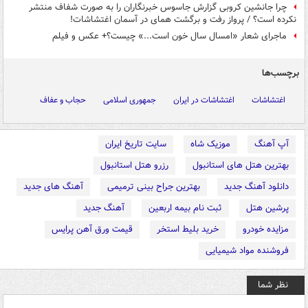
چرا جانشین کروبی گزارش جاسوس خبرنگاران را به صورت شفاف منتشر
نکرده است؟ / پرواز رفت و برگشت همای در آسمان اغتشاشات!
ماجرای شعار «امسال سال خون است...» چیست؟+ عکس و فیلم
برچسب‌ها
اغتشاشات
اغتشاشات در ایران
جمهوری اسلامی
حجاب و عفاف
آپ آهنگ
موزیک شاه
سایت تاریخ ایران
بهترین هتل های استانبول
رزرو هتل استانبول
دانلود آهنگ جدید
بهترین جراح بینی ترمیمی
آهنگ های جدید
پرشین هتل
ثبت نام بیمه اربعین
آهنگ جدید
مزایده خودرو
خرید بلیط استخر
قیمت ورق آهن پرایس
فروشنده مواد شیمیایی
نظر شما