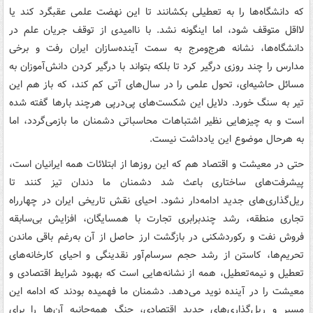
که دانشگاه‌ها را به تعطیلی بکشانند تا این نهضت علمی عقبگرد کند یا
لااقل متوقف شود، اما اینگونه نشد. با ناامیدی از توقف جریان علم در
دانشگاه‌ها، نشانه هرج‌ومرج به سمت آینده‌سازان ایران رفت و برخی
مدارس را چند روزی درگیر کرد تا بلکه بتواند با درگیر کردن دانش‌آموزان به
مسائل حاشیه‌ای، تحول علمی را در سال‌های آتی کم کند، که باز هم این
تیر به سنگ خورد. دلایل این شکست‌های پی‌درپی هرچند بارها گفته شده
است و به چیزهایی نظیر اشتباهات محاسباتی دشمنان ما بازمی‌گردد، اما
به هرحال موضوع این یادداشت نیست.
حتی در معیشت و اقتصاد هم که این روزها از ابتلائات همه ایرانیان است،
پیشرفت‌های ساختاری باعث شد دشمنان ما دندان تیز کنند تا
ریل‌گذاری‌های جدید ادامه‌دار نشود. احیای نقش تاریخی ایران در چهارراه
تجاری منطقه، رشد چندبرابری تجارت با همسایگان، افزایش بی‌سابقه
فروش نفت و رکوردشکنی در بازگشت ارز حاصل از آن به‌رغم باقی ماندن
تحریم‌ها، کاستن از رشد حجم سرسام‌آور نقدینگی و احیای کارخانه‌های
تعطیل و نیمه‌تعطیل، همه از نشانه‌هایی است که بهبود شرایط اقتصادی و
معیشت را در آینده نوید می‌دهد. دشمنان ما فهمیده بودند که ادامه این
مسیر و ریل‌گذاری‌های جدید اقتصادی، جنگ همه‌جانبه آن‌ها را برای