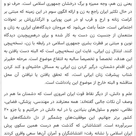
یعنی زن هم، وجه ممیزه و برگ درخشان جمهوری اسلامی است. حرف نو و
در حال تکثیر ایران راجع به زن و ارائه الگوی سوم در این زمینه که مبتنی بر
کرامت زنانه و ارج و قرب او در عین پویایی و اثرگذاری‌اش بر تحولات
اجتماعی است، حتماً باعث می‌شود که مروجان دیدگاه‌های ابزاری به زنان و
متنعمان از جنسیت زن دست به کار شده و برای درهم‌پیچیدن دیدگاه
نوین و مبتنی بر فطرت بشری جمهوری اسلامی در رابطه با زن، نسخه‌پیچی
کنند. ابتذال زن ایرانی، غایت این نسخه‌پیچی است که البته دست یافتن به
این هدف، تخصصاً و تخصیصاً سالبه به انتفاع موضوع است. مرحله حقیرتر
این اقدام دشمنان، درگیر کردن زن ایرانی به مسائل حاشیه‌ای و کند کردن
شتاب پیشرفت زنان ایرانی است، که تحقق یافتن یا نیافتن آن محل
مناقشه و البته خارج از موضوع این یادداشت است.
علم و دانش، از دیگر نقاط قوت ایران امروزی است که دشمنان ما هم در
وصف آن نکات جالبی گفته‌اند: همه معترفند در مهندسی، پزشکی، فضایی،
نظامی، نجوم و سلول‌های بنیادین یا در لبه دانش در حرکتیم و یا جزو ۲۰
کشور برتر جهانیم. این موفقیت‌های چشمگیر از دل دانشگاه‌های ما
سربرآورده است. اغتشاشاتی که گذشت هم درست همین سکوی پرش
ایران اسلامی را نشانه رفت؛ اغتشاشگران و آمران آن‌ها سعی وافری کردند