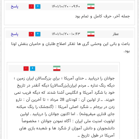
پاسخ
۰۹:۴۰ - ۱۴۰۱/۱۰/۲۰
0
0
جمله آخر، حرف کامل و تمام بود
پاسخ
عطار
۱۰:۴۳ - ۱۴۰۱/۱۰/۲۰
2
7
باعث و بانی این وحشی گری ها تفکر اصلاح طلبان و حامیان بنفش اونا
بود.
0
1
جوانان را دریابید ــ حنای آمریکا ؛ برای بزرگسالان ایران زمین ؛
دیگه رنگ نداره ــ مردم ایران(بزرگسالان) دیگه آنقدر در تاریخ
خود با شگرد آمریکا و انگلیس آشنا شدند که دیگه فریب نمی
خورند. ـــ از اولین آن : کودتای 28 مرداد ؛ تا آخرین آن : نارو
زدن در برجام ـــ شگرد اصلی آمریکا : (گنجشک را رنگ میکنه
جای قناری میفروشه) . اما اکنون جوانان را دریابید ـ اولین
اولویت امنیت ملی ایران : آگاه نمودن جوانان ؛ مخصوصاً
دانشجویان و دانش آموزان از شگرد ها و شعبده بازی های
آمریکا در طول تاریخ ـــ