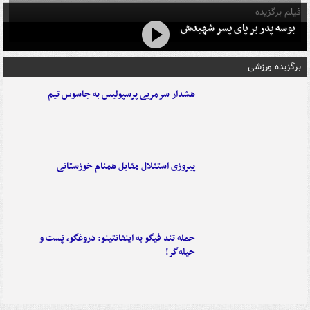
فیلم برگزیده
بوسه‌ پدر بر پای پسر شهیدش
برگزیده ورزشی
هشدار سرمربی پرسپولیس به جاسوس تیم
پیروزی استقلال مقابل همنام خوزستانی
حمله تند فیگو به اینفانتینو: دروغگو، پَست‌ و
حیله‌گر!