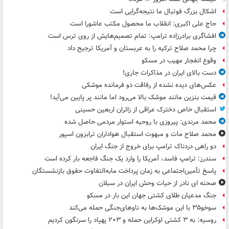
اشکال بزرگ فوتبال ما نتیجه‌گرایی است
حاج علی اکبری: انقلاب ما محصول مکتب عاشورا است
افشاگری برادرزاده ترامپ: تمام تصمیم‌هایش از روی ترس است
چرا محمد صلاح ترکیه را به عربستان و آمریکا ترجیح داد
وقوع انفجار مهیب در مسکو
دست بالای ایران در مذاکرات جاری!
عکس‌های دیده نشده از رفاقت دو فرمانده‌ موشکی
قیمت بنزین مانند موشک بالا می‌رود اما مانند پر پایین می‌آید!
استقبال خاص دخترک عراقی از زائران اربعین حسینی
محمد مرندی: پیروزی با روحیه استوار مردمی حاصل شده
محمد صلاح مات و مبهوت استقبال هواداران ترابزون اسپور
دو راهی دردناک ترامپ برای خروج از جنگ ایران
سندرز: ترامپ فاسد، آمریکا را وارد یک جنگ فاجعه بار کرده است
پاسخ تأمین‌اجتماعی به زمان پرداخت مابه‌التفاوت حقوق بازنشستگان
صحنه ای نادر از حیات وحش ایران در سبلان
جنگ مدعیان طلای کشتی جهان این بار در مسکو
سوخو۳۵ با این موشک‌ها به ناوهای‌جنگی حمله می‌کند
روسیه: به ۳ کشتی اوکراین حمله و ۲۰۳ پهپاد را سرنگون کردیم