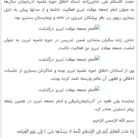
حجت الاسلام علی حاجی‌زاده، استاد اخلاق حوزه علمیه آذربایجان سال‌ها
به عنوان امام جمعه موقت تبریز فعالیت داشته و از مدتها پیش به دلیل
بیماری ریوی زیر نظر پزشکان تبریزی در خانه و بیمارستان بستری بود.
حاجی زاده سالیان متمادی ضمن تدریس در حوزه علمیه تبریز، به عنوان
امامت جمعه موقت تبریز نیز فعالیت داشت.
وی از استادان اخلاق حوزه علمیه تبریز بوده و شاگردان بسیاری از جلسات
اخلاقی و فقهی آن عالم وارسته تلمذ کرده بودند.
نماینده ولی فقیه در آذربایجان‌شرقی و امام جمعه تبریز در همین رابطه
پیام تسلیتی صادر کرد.
بسم الله الرّحمن الرّحیم
إِذَا مَاتَ الْعَالِمُ ثُلِمَ فِی الْإِسْلَامِ ثُلْمَهٌ لَا یَسُدُّهَا شَیْ ءٌ إِلَی یَوْمِ الْقِیَامَه