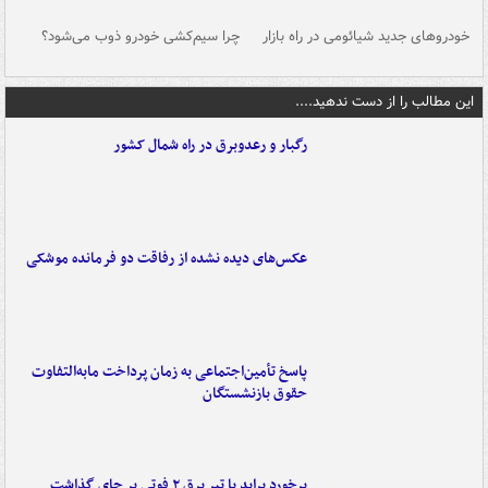
خودروهای جدید شیائومی در راه بازار
چرا سیم‌کشی خودرو ذوب می‌شود؟
شو
این مطالب را از دست ندهید....
رگبار و رعدوبرق در راه شمال کشور
عکس‌های دیده نشده از رفاقت دو فرمانده‌ موشکی
پاسخ تأمین‌اجتماعی به زمان پرداخت مابه‌التفاوت
حقوق بازنشستگان
برخورد پراید با تیر برق ۲ فوتی بر جای گذاشت