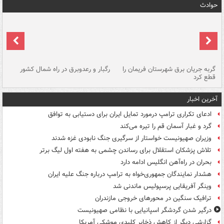
حوادث
گربه جریان برق شهرستان فریمان را
رگبار و رعدوبرق در راه شمال کشور
قطع کرد
گذ
آخرین اخبار
ادعای تکراری ترامپ درمورد تمایل ایران برای دستیابی به توافق
گرد و غبار آسمان قم را تیره می‌کند
وزیران صهیونیست خواستار از سرگیری جنگ نابودی غزه شدند
تلاش پزشکان استقلال برای رساندن چشمی به هفته اول لیگ برتر
بحران در راه‌آهن انگلیس ادامه دارد
هشدار نمایندگان جمهوری‌خواه به ترامپ درباره جنگ علیه ایران
وینگر آفریقایی پرسپولیس ماندنی شد
ترافیک سنگین در محورهای خروجی مازندران
درگیر شدن گردشگر اسپانیایی با نظامی صهیونیست
گزارشی دیگر از کاهش ذخایر کلیدی موشکی آمریکا