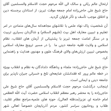
ارتحال عالم ربّانی و سالک الی الله مرحوم حجت الاسلام والمسلمین آقای
حاج شیخ علی حاجی‌زاده امام جمعه موقت تبریز، از استادان برجسته دین
و اخلاق موجب تأسف و تأثر فراوان گردید.
آن شخصیت پاک نهاد علمی با تلاشهای مجاهدانه سال‌های متمادی در امر
تعلیم و تبیین معارف اهل بیت (علیهم السلام) و شاگردان بسیاری تربیت
و در سنگر امامت جمعه تبریز با پشتیبانی از آرمان های انقلاب، نظام
اسلامی و ولایت فقیه جامعه دینی ما را در مسیر ترویج معارف اسلامی
بخصوص تبیین ارزش‌های والای فرهنگ علوی و مهدوی هدایت و راهنمایی
کرد.
حاج شیخ علی حاجی‌زاده؛ ملجاء و پناهگاه دلدادگان به نظام و انقلاب بویژه
در خطه عالم پرور که فقدانشان ضایعه‌ای تلخ و خسرانی جبران ناپذیر برای
جامعه دینی و ایمانی است.
اینجانب درگذشت مرحوم حجت الاسلام والمسلمین آقای حاج شیخ علی
حاجی‌زاده را به محضر رهبر معظم انقلاب اسلامی حضرت آیت الله العظمی
امام خامنه ای عزیز(مدظله العالی)، حوزه های علمیه،مراجع عظام تقلید،
طلاب و روحانیون سراسر کشور، مردم آذربایجان خصوصاً اهالی شهر