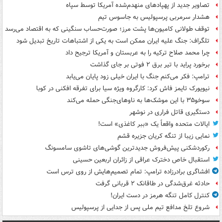
تصاویر جدید از پهپادهای منهدم‌شده آمریکا توسط سپاه
هشدار سرمربی پرسپولیس به جاسوس تیم
توقف طولانی کامیون‌ها پشت مرز؛ صورت‌حساب سنگینی که به اقتصاد می‌رسد
تلگراف: جنگ علیه ایران ممکن است به یکی از اشتباهات تاریخ تبدیل شود
چرا محمد صلاح ترکیه را به عربستان و آمریکا ترجیح داد
برخورد پراید با تیر برق ۲ فوتی بر جای گذاشت
ترامپ: فکر می‌کنم جنگ با ایران خیلی زود پایان می‌یابد
نیویورک تایمز فاش کرد: کارگروه ویژه سیا برای تفرقه افکنی در کوبا
سوخو۳۵ با این موشک‌ها به ناوهای‌جنگی حمله می‌کند
دستگیری قاتل فراری در نوشهر
ایالات متحده واقعاً یک «ببر کاغذی» است!
نمایی زیبا از تنگه کریان جزیره قشم
رکوردشکنی پیش‌فروش جدیدترین گوشی‌های تاشوی سامسونگ
استقبال خاص دخترک عراقی از زائران اربعین حسینی
افشاگری برادرزاده ترامپ: تمام تصمیم‌هایش از روی ترس است
حادثه غرق‌شدگی در طاقانک ۲ قربانی گرفت
کنترل کامل تنگه هرمز در دست ایران!
شروع تلخ مدافع تیم ملی پس از جدایی از پرسپولیس