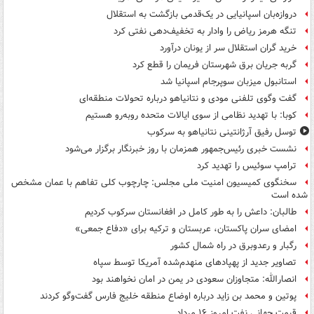
دروازه‌بان اسپانیایی در یک‌قدمی بازگشت به استقلال
تنگه هرمز ریاض را وادار به تخفیف‌دهی نفتی کرد
خرید گران استقلال سر از یونان درآورد
گربه جریان برق شهرستان فریمان را قطع کرد
استانبول میزبان سوپرجام اسپانیا شد
گفت وگوی تلفنی مودی و نتانیاهو درباره تحولات منطقه‌ای
کوبا: با تهدید نظامی از سوی ایالات متحده روبه‌رو هستیم
توسل رفیق آرژانتینی نتانیاهو به سرکوب
نشست خبری رئیس‌جمهور همزمان با روز خبرنگار برگزار می‌شود
ترامپ سوئیس را تهدید کرد
سخنگوی کمیسیون امنیت ملی مجلس: چارچوب کلی تفاهم با عمان مشخص
شده است
طالبان: داعش را به طور کامل در افغانستان سرکوب کردیم
امضای سران پاکستان، عربستان و ترکیه برای «دفاع جمعی»
رگبار و رعدوبرق در راه شمال کشور
تصاویر جدید از پهپادهای منهدم‌شده آمریکا توسط سپاه
انصارالله: متجاوزان سعودی در یمن در امان نخواهند بود
پوتین و محمد بن زاید درباره اوضاع منطقه خلیج فارس گفت‌وگو کردند
قیمت جهانی نفت امروز ۱۶ مرداد