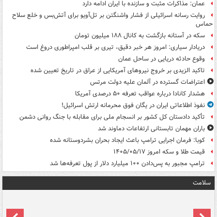
عمان: مذاکرات مثبت و سازنده با ایران ادامه دارد
روایت رسانه اسرائیلی از فشار واشنگتن بر تل‌آویو برای آتش‌بس و خلع سلاح
حماس
سکه در آستانه بازگشت به کانال ۱۸۸ میلیون تومان
دریادار سیاری: امروز هر خبر دقیق، تیری بر قلب امپراطوری دروغ است
وقوع حادثه دریایی در ساحل عمان
تاکید الزیدی بر خروج نیروهای آمریکایی از عراق در تاریخ تعیین شده
اعتراضات گسترده در آلمان علیه دولت مرتس
هشدار کانادا درباره عواقب تعرفه ۵۰ درصدی آمریکا
نفوذ اطلاعاتی ایران در یگان فوق محرمانه ارتش اسرائیل!
تأکید دادستان کل کشور بر انسجام ملی برای مقابله با جنگ روانی دشمن
باران مهمان تابستانی ارتفاعات دماوند شد
کوبا: فرمان اجرایی ترامپ باعث ایجاد بحران بشردوستانه شده
قیمت طلا و سکه امروز ۱۴۰۵/۰۵/۱۷
ترامپ مجبور به پس‌دادن ۱۰۰ میلیارد دلار از پول تعرفه‌ها شد
سلامت