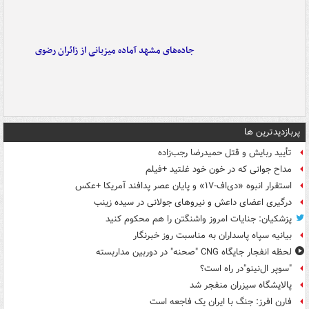
جاده‌های مشهد آماده میزبانی از زائران رضوی
پربازدیدترین ها
تأیید ربایش و قتل حمیدرضا رجب‌زاده
مداح جوانی که در خون خود غلتید +فیلم
استقرار انبوه «دی‌اف‑۱۷» و پایان عصر پدافند آمریکا +عکس
درگیری اعضای داعش و نیروهای جولانی در سیده زینب
پزشکیان: جنایات امروز واشنگتن را هم محکوم کنید
بیانیه سپاه پاسداران به مناسبت روز خبرنگار
لحظه انفجار جایگاه CNG "صحنه" در دوربین مداربسته
"سوپر ال‌نینو"در راه است؟
پالایشگاه سیزران منفجر شد
فارن افرز: جنگ با ایران یک فاجعه است