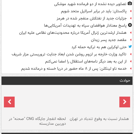
تصاویر دیده‌ نشده از دو فرمانده شهید موشکی
پاکستان: باید در برابر اسرائیل متحد شویم
جزئیات جدید از نفتکش منفجر شده در هرمز
پاسخ معنادار هوافضای سپاه به تهدیدات آمریکایی‌ها
هشدار ارشدترین ژنرال آمریکا درباره محدودیت‌های نظامی علیه ایران
مقصد جدید پسر زیدان
حتی اوکراین هم به ترکیه حمله کرد
تاکید وزارت خارجه بر لزوم روشن شدن ابعاد جنایت تروریستی مزار شریف
از این به بعد دیگر نامه‌های استقلال را امضا نمی‌کنم
خدمه ناو لینکلن: پس از ۸ ماه حضور در دریا خسته و درمانده‌ شدیم
حوادث
ای
هشدار نسبت به وفوع تندباد در تهران
لحظه انفجار جایگاه CNG "صحنه" در
دس
دوربین مداربسته
ات