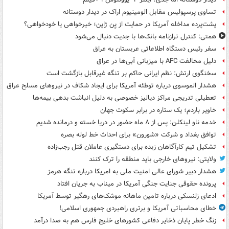
تساوی پرسپولیس مقابل الومینیوم اراک در دیدار دوستانه
پشت‌پرده مداخله آمریکا در حمایت از یِن ژاپن؛ خیرخواهی یا خودخواهی؟
همتی: کنترل ترازنامه بانک‌ها با جدیت دنبال می‌شود
سفر رئیس دستگاه اطلاعاتی عربستان به عراق
دلیل مخالفت AFC با میزبانی آبی‌ها در عراق
سخنگوی ارتش: نظم ایرانی حاکم بر تنگه غیرقابل بازگشت است
هشدار الموسوی درباره توطئه آمریکا برای ایجاد شکاف در نیروهای مسلح عراق
تعطیلی تدریجی مراکز دیالیز خصوصی به دلیل انباشت بدهی بیمه‌ها
خاویر باردم؛ یک ستاره در برابر سکوت جهان
خدمه ناو لینکلن: پس از ۸ ماه حضور در دریا خسته و درمانده‌ شدیم
توافق بغداد و شرکت «شورون» برای احداث خط لوله بصره
تشکیل تیم کارآگاهان زبده برای دستگیری عاملان قتل رجب‌زاده
ولایتی: نیروهای خارجی باید منطقه را ترک کنند
هشدار دبیر شورای عالی امنیت ملی به امریکا درباره تنگه هرمز
پرونده حقوقی جنایت جنگی آمریکا در میناب به جریان افتاد
ادعای زلنسکی درباره تامین ماهانه موشک‌های رهگیر توسط آمریکا
خطای محاسباتی آمریکا و برتری راهبردی جمهوری اسلامی!
زنگ خطر پایان ذخایر دفاعی کشورهای خلیج فارس هم به صدا درآمد