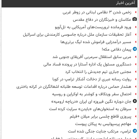
آخرین اخبار
زخمی شدن ۳ نظامی لبنانی در زوطر غربی
عکاسان و خبرنگاران در دفاع مقدس
ورود فرمانده تروریست‌های آمریکایی به تل‌آویو
آغاز تحقیقات سازمان ملل درباره جاسوسی کارمندش برای اسرائیل
مسیر درآمدزایی فراموش شده لیگ برتری‌ها
پیمان دفاعی مکه!
مربی سابق استقلال سرمربی آفریقای جنوبی شد
دستگیری مسئول یک اداره آستارا در پرونده فساد مالی
مجتبی جباری تیم جدیدش را انتخاب کرد
روایت رسانه عبری از دخالت آشکار ترامپ در کوبا
هشدار حماس درباره اقدامات توسعه طلبانه اشغالگران در کرانه باختری
احتمال سفر ویتکاف و کوشنر به اوکراین و روسیه
جان دوباره نگین فیروزه ای ایران «دریاچه ارومیه»
سرطان به استخوان‌های «بایدن» سرایت کرده است
پیروزی قاطع چلسی برابر میلان +فیلم
مهاجم پرسپولیس به پیکان پیوست
ترامپ، مرتکب جنایت جنگی شده است
دیدار دوستانه اما جدی؛ اینتر ۲- یوونتوس ۱ +فیلم