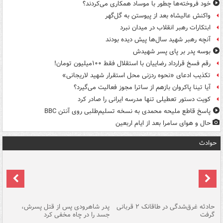
خود فروخته‌ها چطور با موساد همکاری می‌کردند؟
واکنش عالیشاه بعد از پیوستن به گل‌گهر
ابتکارات رهبر انقلاب در میدان نبرد
آنچه رهبر شهید سال‌ها پیش دیده بودند
بوسه‌ پدر بر پای پسر شهیدش
رقم فسخ قرارداد رضاییان با استقلال فقط ۱۰۰میلیون تومان!
تکذیب ادعای «نحوه ردزنی محل استقرار شهید لاریجانی»
آیا تینا پاکروان بازهم از ساترا مجوز فعالیت می‌گیرد؟
کویت دستور تعطیلی تنها مدرسه ایرانی را صادر کرد
پاسخ قاطع ملیحه محمدی به نسخه تسلیم‌طلبی روی آنتن BBC
حال و هوای سامرا بعد از ایام اربعین
حوادث
شته
حادثه غرق‌شدگی در طاقانک ۲ قربانی
پدر شاهرودی پس از قتل پسرش،
دس
گرفت
جسد را در چاه مخفی کرد