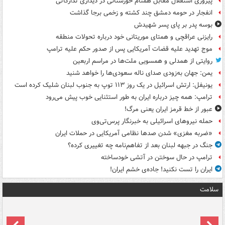
پیروزی استقلال مقابل همنام خوزستانی در دیداری تدارکاتی
انفجار در حومه دمشق چند کشته و زخمی برجا گذاشت
بوسه‌ پدر بر پای پسر شهیدش
رایزنی عراقچی و همتای موریتانی خود درباره تحولات منطقه
موج تهدید علیه قضات آمریکایی پس از صدور حکم علیه ترامپ
روایتی از همدلی و همسویی ملت‌ها در مراسم اربعین
یمن: جهان به‌زودی صدای ناله سعودی‌ها را خواهد شنید
یونیفل: ارتش اسرائیل در یک روز ۱۱۳ توپ به جنوب لبنان شلیک کرده است
ترامپ: همه چیز درباره ایران به طور استثنایی خوب پیش می‌رود
عبور از خط قرمز ایران یعنی مرگ!
حمله نیروهای اسرائیلی به خبرنگار پرس‌تی‌وی
«ضربه مغزی» شدن صدها نظامی آمریکایی در حملات ایران
جنگ در جبهه لبنان بعد از تفاهم‌نامه چه تغییری کرده؟
ترامپ در حال سوختن در آتشی خودساخته
ایران را تست نکنید! جاده‌ی خشم ایران!
سلامت
ت