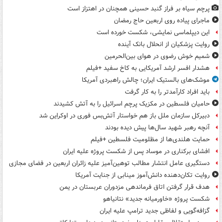
پرچم سیاه بر فراز گنبد حسینی همچنان در اهتزاز است
ماجرای پیاده روی اربعین حاج رمضان
این دیپلماسی نمایشی، شکست خورده است
روایت پزشکیان از انحلال بانک آینده
شمیم خوش رضوی در هوای بین‌الحرمین
هشدار افسر ارشد آمریکایی به کاخ سفید +فیلم
موشک‌های بالستیک ایران؛ چالش راهبردی آمریکا
باید افراد کارآمدتر را به کار گرفت
حامیان فلسطین در مکزیک پرچم اسرائیل را به آتش کشیدند
دبیرکل سازمان ملل باز هم خواستار آتش‌بس فوری در اوکراین شد
آنچه رهبر شهید سال‌ها پیش دیده بودند
حمایت هلندی‌ها از مظلومیت فلسطین +فیلم
افشای برکناری در موساد پس از شکست پروژه علیه ایران
دستگیری عامل انتشار مطالب توهین‌آمیز علیه زائران اربعین در فضای مجازی
روایت تکان‌دهنده دانش‌آموز مینابی از جنایت آمریکا
هدف قرار گرفتن اتاق‌ فرماندهی مزدوران عربستان در یمن
شکست پروژه «خاورمیانه جدید» نتانیاهو
گزافه‌گویی و لفاظی جدید ترامپ علیه ایران