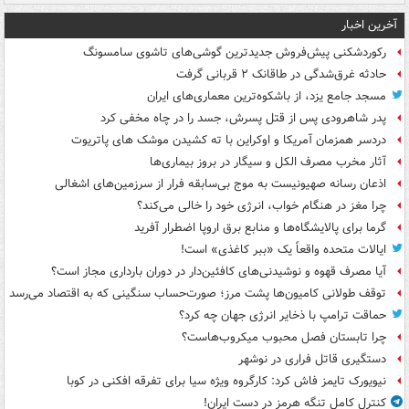
آخرین اخبار
رکوردشکنی پیش‌فروش جدیدترین گوشی‌های تاشوی سامسونگ
حادثه غرق‌شدگی در طاقانک ۲ قربانی گرفت
مسجد جامع یزد، از باشکوه‌ترین معماری‌های ایران
پدر شاهرودی پس از قتل پسرش، جسد را در چاه مخفی کرد
دردسر همزمان آمریکا و اوکراین با ته کشیدن موشک های پاتریوت
آثار مخرب مصرف الکل و سیگار در بروز بیماری‌ها
اذعان رسانه صهیونیست به موج بی‌سابقه فرار از سرزمین‌های اشغالی
چرا مغز در هنگام خواب، انرژی خود را خالی می‌کند؟
گرما برای پالایشگاه‌ها و منابع برق اروپا اضطرار آفرید
ایالات متحده واقعاً یک «ببر کاغذی» است!
آیا مصرف قهوه و نوشیدنی‌های کافئین‌دار در دوران بارداری مجاز است؟
توقف طولانی کامیون‌ها پشت مرز؛ صورت‌حساب سنگینی که به اقتصاد می‌رسد
حماقت ترامپ با ذخایر انرژی جهان چه کرد؟
چرا تابستان فصل محبوب میکروب‌هاست؟
دستگیری قاتل فراری در نوشهر
نیویورک تایمز فاش کرد: کارگروه ویژه سیا برای تفرقه افکنی در کوبا
کنترل کامل تنگه هرمز در دست ایران!