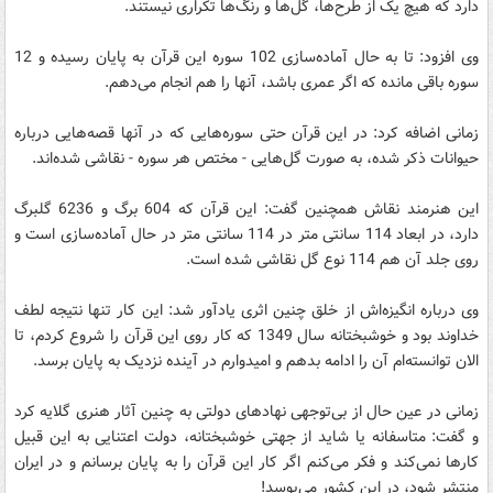
دارد که هیچ یک از طرح‌ها، گل‌ها و رنگ‌ها تکراری نیستند.
وی افزود: تا به حال آماده‌سازی 102 سوره این قرآن به پایان رسیده و 12
سوره باقی مانده که اگر عمری باشد، آنها را هم انجام می‌دهم.
زمانی اضافه کرد: در این قرآن حتی سوره‌هایی که در آنها قصه‌هایی درباره
حیوانات ذکر شده، به صورت گل‌هایی - مختص هر سوره - نقاشی شده‌اند.
این هنرمند نقاش همچنین گفت: این قرآن که 604 برگ و 6236 گلبرگ
دارد، در ابعاد 114 سانتی متر در 114 سانتی متر در حال آماده‌سازی است و
روی جلد آن هم 114 نوع گل نقاشی شده است.
وی درباره انگیزه‌اش از خلق چنین اثری یادآور شد: این کار تنها نتیجه لطف
خداوند بود و خوشبختانه سال 1349 که کار روی این قرآن را شروع کردم، تا
الان توانسته‌ام آن را ادامه بدهم و امیدوارم در آینده نزدیک به پایان برسد.
زمانی در عین حال از بی‌توجهی نهادهای دولتی به چنین آثار هنری گلایه کرد
و گفت: متاسفانه یا شاید از جهتی خوشبختانه، دولت اعتنایی به این قبیل
کارها نمی‌کند و فکر می‌کنم اگر کار این قرآن را به پایان برسانم و در ایران
منتشر شود، در این کشور می‌پوسد!