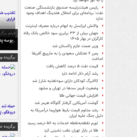
را به گور خواهد برد
رئیس هیئت‌رئیسه صندوق بازنشستگی صنعت
تکذیب شای
نفت: برنامه‌ای برای انحلال هلدینگ اهداف وجود
فراری
ندارد
واکنش ایرانسل به ابهام درباره مصرف اینترنت
فیلم برگزی
جهش بیش از ۳۳ برابری سود خالص بانک رفاه
کارگران در بهار ۱۴۰۵
بوسه‌ پ
وزیر صمت عازم پاکستان شد
یمن ۶ نفتکش سعودی را به مارپیچ آفریقا
برگزیده و
انداخت
قیمت نفت ۵ درصد کاهش یافت
رشد آرام دلار ادامه دارد
کالابرگ کودکان دارای سوءتغذیه شارژ شد
وضعیت قرمز سدها در تهران و مشهد
افزایش قیمت جهانی طلا
گوشت آمریکایی گرفتار گلوگاه هرمز شد
حمله تند ف
رشد مداوم قیمت بلیط هواپیما درآمریکا به
دروغگو، پَ
دلیل جنگ علیه ایران
تورم نقطه‌به‌نقطه خدمات به ۵۸ درصد رسید
برگزیده 
طلا در بازار تهران عقب نشینی کرد