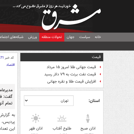
خانه
سیاست
جهان
تحولات منطقه
ورزش
شبکه‌های اجتماع
قیمت
کد خبر
671
اقتصاد
قیمت جهانی طلا امروز ۱۵ مرداد
قیمت نفت برنت به ۷۹ دلار رسید
افزایش قیمت طلا و نقره جهانی
استان:
تمام آنه
به گزارش
اذان صبح
طلوع آفتاب
اذان ظهر
این تعداد