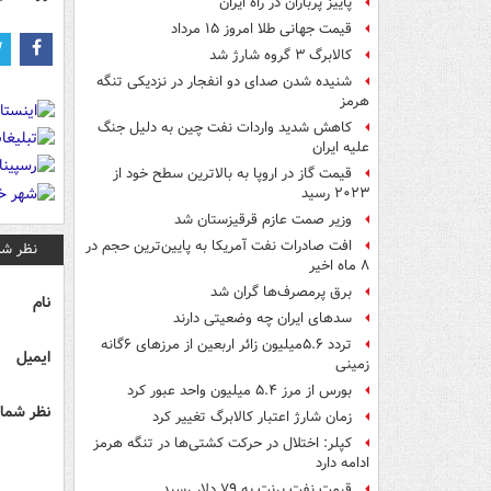
پاییز پرباران در راه ایران
قیمت جهانی طلا امروز ۱۵ مرداد
کالابرگ ۳ گروه شارژ شد
شنیده شدن صدای دو انفجار در نزدیکی تنگه
هرمز
کاهش شدید واردات نفت چین به دلیل جنگ
علیه ایران
قیمت گاز در اروپا به بالاترین سطح خود از
۲۰۲۳ رسید
وزیر صمت عازم قرقیزستان شد
افت صادرات نفت آمریکا به پایین‌ترین حجم در
نظر شم
۸ ماه اخیر
برق پرمصرف‌ها گران شد
نام
سدهای ایران چه وضعیتی دارند
تردد ۵.۶میلیون زائر اربعین از مرزهای ۶گانه
ایمیل
زمینی
بورس از مرز ۵.۴ میلیون واحد عبور کرد
نظر شما 
زمان شارژ اعتبار کالابرگ تغییر کرد
کپلر: اختلال در حرکت کشتی‌ها در تنگه هرمز
ادامه دارد
قیمت نفت برنت به ۷۹ دلار رسید