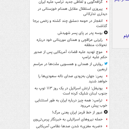
گزافه‌گویی و لفاظی جدید ترامپ علیه ایران
پیروزی استقلال مقابل همنام خوزستانی در
دیداری تدارکاتی
انفجار در حومه دمشق چند کشته و زخمی برجا
گذاشت
بوسه‌ پدر بر پای پسر شهیدش
یام
رایزنی عراقچی و همتای موریتانی خود درباره
تحولات منطقه
موج تهدید علیه قضات آمریکایی پس از صدور
حکم علیه ترامپ
روایتی از همدلی و همسویی ملت‌ها در مراسم
اربعین
یمن: جهان به‌زودی صدای ناله سعودی‌ها را
خواهد شنید
یونیفل: ارتش اسرائیل در یک روز ۱۱۳ توپ به
جنوب لبنان شلیک کرده است
ترامپ: همه چیز درباره ایران به طور استثنایی
خوب پیش می‌رود
عبور از خط قرمز ایران یعنی مرگ!
حمله نیروهای اسرائیلی به خبرنگار پرس‌تی‌وی
«ضربه مغزی» شدن صدها نظامی آمریکایی