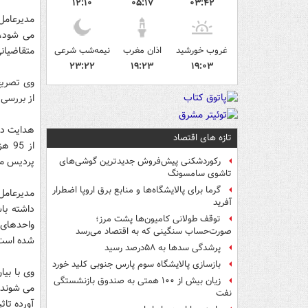
۱۲:۱۰
۰۵:۱۷
۰۳:۴۲
مدیرعامل 
می شود، 
غروب خورشید
اذان مغرب
نیمه‌شب شرعی
متقاضیانی
۲۳:۲۲
۱۹:۲۳
۱۹:۰۳
وی تصریح
از بررسی 
تازه های اقتصاد
پردیس می 
رکوردشکنی پیش‌فروش جدیدترین گوشی‌های
تاشوی سامسونگ
گرما برای پالایشگاه‌ها و منابع برق اروپا اضطرار
آفرید
توقف طولانی کامیون‌ها پشت مرز؛
صورت‌حساب سنگینی که به اقتصاد می‌رسد
شده است
پرشدگی سدها به ۵۸درصد رسید
بازسازی پالایشگاه سوم پارس جنوبی کلید خورد
وی با بیا
زیان بیش از ۱۰۰ همتی به صندوق‌ بازنشستگی
نفت
آورده تاث