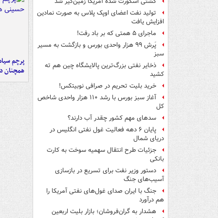
کشتی اسکورت شده آمریکا زمین‌گیر شد
تولید نفت اعضای اوپک پلاس به صورت نمادین
افزایش یافت
ماجرای ۵ همتی که بر باد رفت!
پَرش ۹۹ هزار واحدی بورس و بازگشت به مسیر
سبز
پرچم سیاه
ذخایر نفتی بزرگ‌ترین پالایشگاه چین هم ته
همچنان در
کشید
خرید بلیت تحریم در صرافی نوبیتکس!
آغاز سبز بورس با رشد ۱۱۰ هزار واحدی شاخص
کل
سدهای مهم کشور چقدر آب دارند؟
پایان ۶ دهه فعالیت غول نفتی انگلیس در
دریای شمال
جزئیات طرح انتقال سهمیه سوخت به کارت
بانکی
دستور وزیر نفت برای تسریع در بازسازی
آسیب‌های جنگ
جنگ با ایران صدای غول‌های نفتی آمریکا را
هم درآورد
هشدار به گران‌فروشان؛ بازار بلیت اربعین