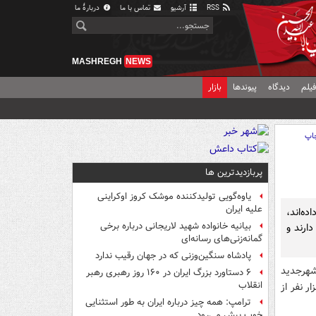
RSS
آرشیو
تماس با ما
دربارهٔ ما
MASHREGH
NEWS
یلم
دیدگاه
پیوندها
بازار
اپ
پربازدیدترین ها
یاوه‌گویی تولیدکننده موشک کروز اوکراینی
علیه ایران
یل داده‌اند،
بیانیه خانواده شهید لاریجانی درباره برخی
دارند و
گمانه‌زنی‌های رسانه‌ای
پادشاه سنگین‌وزنی که در جهان رقیب ندارد
شهرجدید
۶ دستاورد بزرگ ایران در ۱۶۰ روز رهبری رهبر
انقلاب
9 هزار نفر تاکنون پاکت های ثبت نام را تحویل داده اند که 41 هزار نفر از
ترامپ: همه چیز درباره ایران به طور استثنایی
خوب پیش می‌رود