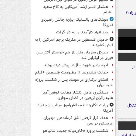
هشدار افسر ارشد آمریکایی به کاخ سفید
موج بارش‌های تابستانه در راه ۱۱
+فیلم
موشک‌های بالستیک ایران؛ چالش راهبردی
آمریکا
باید افراد کارآمدتر را به کار گرفت
حامیان فلسطین در مکزیک پرچم اسرائیل را به
آتش کشیدند
دبیرکل سازمان ملل باز هم خواستار آتش‌بس
فوری در اوکراین شد
آنچه رهبر شهید سال‌ها پیش دیده بودند
حمایت هلندی‌ها از مظلومیت فلسطین +فیلم
افشای برکناری در موساد پس از شکست پروژه
علیه ایران
دستگیری عامل انتشار مطالب توهین‌آمیز
علیه زائران اربعین در فضای مجازی
تقلال
روایت تکان‌دهنده دانش‌آموز مینابی از جنایت
آمریکا
هدف قرار گرفتن اتاق‌ فرماندهی مزدوران
عربستان در یمن
شکست پروژه «خاورمیانه جدید» نتانیاهو