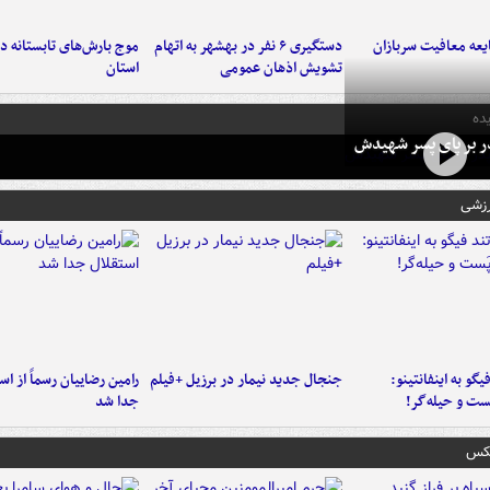
عه معافیت سربازان
دستگیری ۶ نفر در بهشهر به اتهام
تشویش اذهان عمومی
استان
ده
در بر پای پسر شهیدش
رزشی
یگو به اینفانتینو:
جنجال جدید نیمار در برزیل +فیلم
رامین رضاییان رسماً از اس
ست‌ و حیله‌گر!
جدا شد
عکس