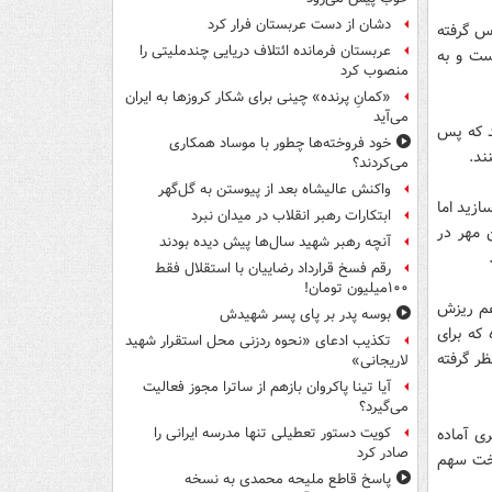
دشان از دست عربستان فرار کرد
اس گرفته
عربستان فرمانده ائتلاف دریایی چندملیتی را
ست و به
منصوب کرد
«کمانِ پرنده» چینی برای شکار کروزها به ایران
می‌آید
د که پس
خود فروخته‌ها چطور با موساد همکاری
ند.
می‌کردند؟
واکنش عالیشاه بعد از پیوستن به گل‌گهر
مسکن مهر می سازید اما
ابتکارات رهبر انقلاب در میدان نبرد
قط 80 هزار واحد مسکن مهر در
آنچه رهبر شهید سال‌ها پیش دیده بودند
رقم فسخ قرارداد رضاییان با استقلال فقط
۱۰۰میلیون تومان!
تمال می رود بیش از 15 هزار نفر هم ریزش
بوسه‌ پدر بر پای پسر شهیدش
ومان تعیین شده که برای
تکذیب ادعای «نحوه ردزنی محل استقرار شهید
10 میلیون تومان در نظر گرفته
لاریجانی»
آیا تینا پاکروان بازهم از ساترا مجوز فعالیت
می‌گیرد؟
ری آماده
کویت دستور تعطیلی تنها مدرسه ایرانی را
صادر کرد
ن زمان پرداخت سهم
پاسخ قاطع ملیحه محمدی به نسخه