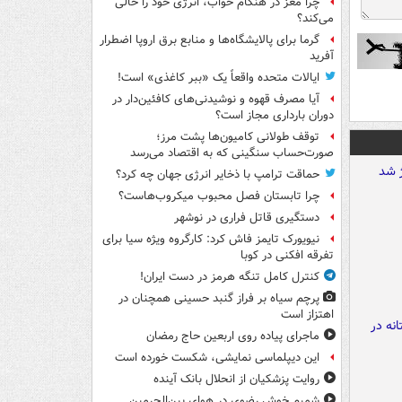
چرا مغز در هنگام خواب، انرژی خود را خالی
می‌کند؟
گرما برای پالایشگاه‌ها و منابع برق اروپا اضطرار
آفرید
ایالات متحده واقعاً یک «ببر کاغذی» است!
آیا مصرف قهوه و نوشیدنی‌های کافئین‌دار در
دوران بارداری مجاز است؟
توقف طولانی کامیون‌ها پشت مرز؛
صورت‌حساب سنگینی که به اقتصاد می‌رسد
حماقت ترامپ با ذخایر انرژی جهان چه کرد؟
چرا تابستان فصل محبوب میکروب‌هاست؟
دستگیری قاتل فراری در نوشهر
نیویورک تایمز فاش کرد: کارگروه ویژه سیا برای
تفرقه افکنی در کوبا
کنترل کامل تنگه هرمز در دست ایران!
پرچم سیاه بر فراز گنبد حسینی همچنان در
اهتزاز است
ماجرای پیاده روی اربعین حاج رمضان
این دیپلماسی نمایشی، شکست خورده است
روایت پزشکیان از انحلال بانک آینده
شمیم خوش رضوی در هوای بین‌الحرمین