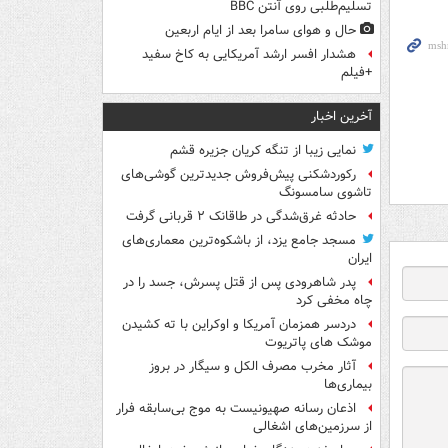
تسلیم‌طلبی روی آنتن BBC
حال و هوای سامرا بعد از ایام اربعین
هشدار افسر ارشد آمریکایی به کاخ سفید
+فیلم
آخرین اخبار
نمایی زیبا از تنگه کریان جزیره قشم
رکوردشکنی پیش‌فروش جدیدترین گوشی‌های
تاشوی سامسونگ
حادثه غرق‌شدگی در طاقانک ۲ قربانی گرفت
مسجد جامع یزد، از باشکوه‌ترین معماری‌های
ایران
پدر شاهرودی پس از قتل پسرش، جسد را در
چاه مخفی کرد
دردسر همزمان آمریکا و اوکراین با ته کشیدن
موشک های پاتریوت
آثار مخرب مصرف الکل و سیگار در بروز
بیماری‌ها
اذعان رسانه صهیونیست به موج بی‌سابقه فرار
از سرزمین‌های اشغالی