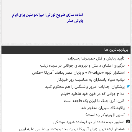
آماده سازی ضریح نورانی امیرالمومنین برای ایام
پایانی صفر
پربازدیدترین ها
تأیید ربایش و قتل حمیدرضا رجب‌زاده
درگیری اعضای داعش و نیروهای جولانی در سیده زینب
استقرار انبوه «دی‌اف‑۱۷» و پایان عصر پدافند آمریکا +عکس
بیانیه سپاه پاسداران به مناسبت روز خبرنگار
پزشکیان: جنایات امروز واشنگتن را هم محکوم کنید
مداح جوانی که در خون خود غلطید +فیلم
فارن افرز: جنگ با ایران یک فاجعه است
پالایشگاه سیزران منفجر شد
"سوپر ال‌نینو"در راه است؟
تصاویر دیده‌ نشده از دو فرمانده شهید موشکی
هشدار ارشدترین ژنرال آمریکا درباره محدودیت‌های نظامی علیه ایران