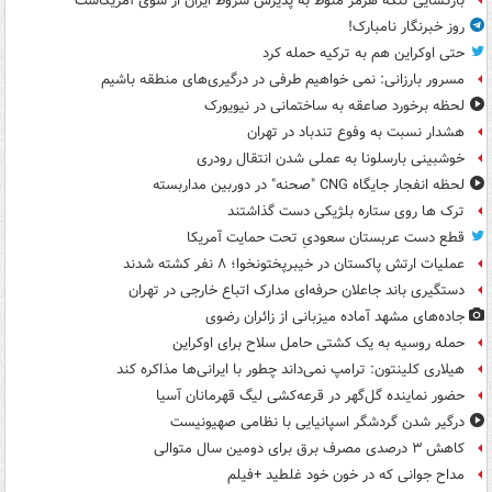
بازگشایی تنگه هرمز منوط به پذیرش شروط ایران از سوی آمریکاست
روز خبرنگار نامبارک!
حتی اوکراین هم به ترکیه حمله کرد
مسرور بارزانی: نمی خواهیم طرفی در درگیری‌های منطقه باشیم
لحظه برخورد صاعقه به ساختمانی در نیویورک
هشدار نسبت به وفوع تندباد در تهران
خوشبینی بارسلونا به عملی شدن انتقال رودری
لحظه انفجار جایگاه CNG "صحنه" در دوربین مداربسته
ترک ها روی ستاره بلژیکی دست گذاشتند
قطع دست عربستان سعودیِ تحت حمایت آمریکا
عملیات ارتش پاکستان در خیبرپختونخوا؛ ۸ نفر کشته شدند
دستگیری باند جاعلان حرفه‌ای مدارک اتباع خارجی در تهران
جاده‌های مشهد آماده میزبانی از زائران رضوی
حمله روسیه به یک کشتی حامل سلاح برای اوکراین
هیلاری کلینتون: ترامپ نمی‌داند چطور با ایرانی‌ها مذاکره کند
حضور نماینده گل‌گهر در قرعه‌کشی لیگ قهرمانان آسیا
درگیر شدن گردشگر اسپانیایی با نظامی صهیونیست
کاهش ۳ درصدی مصرف برق برای دومین سال متوالی
مداح جوانی که در خون خود غلطید +فیلم