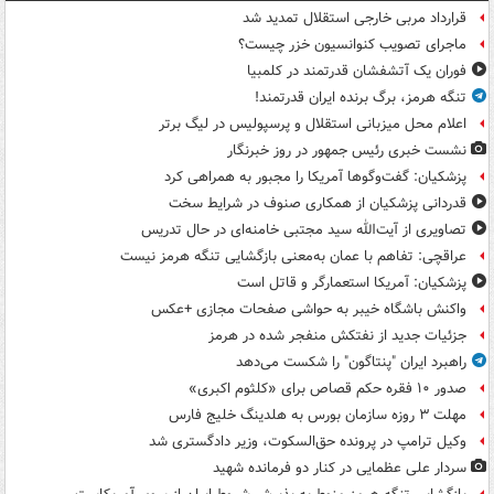
قرارداد مربی خارجی استقلال تمدید شد
ماجرای تصویب کنوانسیون خزر چیست؟
فوران یک آتشفشان قدرتمند در کلمبیا
تنگه هرمز، برگ برنده ایران قدرتمند!
اعلام محل میزبانی استقلال و پرسپولیس در لیگ برتر
نشست خبری رئیس جمهور در روز خبرنگار
پزشکیان: گفت‌وگوها آمریکا را مجبور به همراهی کرد
قدردانی پزشکیان از همکاری صنوف در شرایط سخت
تصاویری از آیت‌الله سید مجتبی خامنه‌ای در حال تدریس
عراقچی: تفاهم با عمان به‌معنی بازگشایی تنگه هرمز نیست
پزشکیان: آمریکا استعمارگر و قاتل است
واکنش باشگاه خیبر به حواشی صفحات مجازی +عکس
جزئیات جدید از نفتکش منفجر شده در هرمز
راهبرد ایران "پنتاگون" را شکست می‌دهد
صدور ۱۰ فقره حکم قصاص برای «کلثوم اکبری»
مهلت ۳ روزه سازمان بورس به هلدینگ خلیج فارس
وکیل ترامپ در پرونده حق‌السکوت، وزیر دادگستری شد
سردار علی عظمایی در کنار دو فرمانده شهید