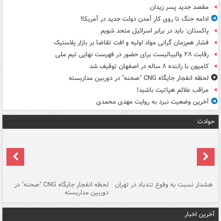
مقصد جدید پسر زیدان
ادامه جنگ تا روی کار آمدن دولت جدید در آمریکا!
پاکستان: باید در برابر اسرائیل متحد شویم
فشار هم‌زمان گرانی مواد اولیه و افت تقاضا بر بازار پلاستیک
رقابت ۲۸ والیبالیست برای حضور در فهرست نهایی تیم ملی
کامیون با راننده ۸ ساله در اصفهان توقیف شد
لحظه انفجار جایگاه CNG "صحنه" در دوربین مداربسته
مراقب علائم هپاتیت باشید!
آخرین وضعیت نبرد به روایت مهدی محمدی
حوادث
ای
هشدار نسبت به وفوع تندباد در تهران
لحظه انفجار جایگاه CNG "صحنه" در
دس
دوربین مداربسته
ات
آخرین اخبار