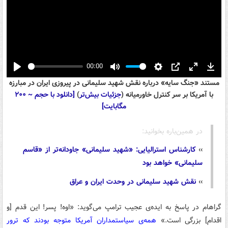
00:00
Play
Mute
Settings
PIP
Enter
Down
مستند «جنگ سایه» درباره نقش شهید سلیمانی در پیروزی ایران در مبارزه
fullscreen
با آمریکا بر سر کنترل خاورمیانه (
جزئیات بیش‌تر
)
[دانلود با حجم ~ ۲۰۰
مگابایت]
در همین‌باره بخوانید:
››
کارشناس استرالیایی: «شهید سلیمانی» جاودانه‌تر از «قاسم
سلیمانی» خواهد بود
››
نقش شهید سلیمانی در وحدت ایران و عراق
گراهام در پاسخ به ایده‌ی عجیب ترامپ می‌گوید: «اوه! پسر! این قدم [و
اقدام] بزرگی است.»
همه‌ی سیاستمداران آمریکا متوجه بودند که ترور