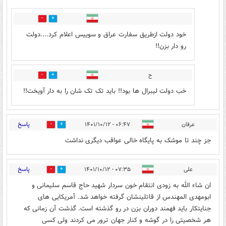
1
3
خود دولت ازطریق سفارت عراق و سوییس اعلام کرد....دولت
رو دار بزن!!
ح
1
2
خب دولت لیبرال ها بود!! باید تک تک شان را به دار آویخت!!
پاسخ
عرفان
۰۶:۴۷ - ۱۴۰۱/۱۰/۱۲
2
7
جز چند تا موشک به پایگاه خالی عواقب دیگری نداشت
پاسخ
علی
۰۷:۳۵ - ۱۴۰۱/۱۰/۱۲
3
7
ان شاء الله به زودی انتقام خون سردار شهید حاج قاسم سلیمانی و
ابومهدی المهندس از قاتلینشان گرفته خواهد شد. آمریکایی های
جنایتکار باید فهمند دوران بزن در رو گذشته است. گذشت آن زمانی که
هر شخصیتی را در گوشه و کنار جهان ترور می کردند ولی کسی