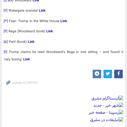
[۱]
Bob Woodward
Link
[۲]
Watergate scandal
Link
[۳]
Fear: Trump in the White House
Link
[۴]
Rage (Woodward book)
Link
[۵]
Peril (book)
Link
[۶]
Trump claims he read Woodward's Rage in one sitting – and found it
'very boring'
Link