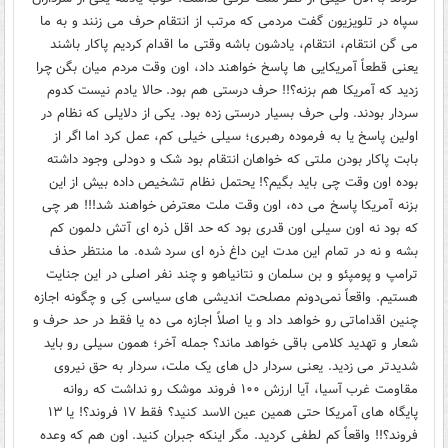
سپاه در تلویزیون گفت مردمی که مرتب از انتقام حرف می زنند و به ما
می گن انتقام، انتقام، یادشون باشه وقتی ما اقدام کردیم پاکار باشند
یعنی قطعاً آمریکایی ها پاسخ خواهند داد، اون وقت مردم میان بگن چرا
زدید که آمریکا هم بزنه؟!! حرف درستی هم بود. حالا یادم نیست کدوم
سردار بودند. ولی حرف بسیار درستی زده بود. یکی از دلایلی که نظام در
اولین پاسخ یا به فرموده رهبری؛ سیلی خیلی کم، عمل کرد اما اگر از
بابت پاکار بودن ملتی که خواهان انتقام بود شک و دودلی وجود داشته
بوده اون وقت چی باید بگیم؟! یحتمل نظام تشخیص داده بیش از این
بزنه آمریکا پاسخ می ده، اون وقت ملت معترض خواهند شد!!! هر چی
که بود نه اون سیلی اون قدری بود که حد اقل ذره ای آتش دلمون کم
بشه و نه در تمام این مدت این داغ ذره ای سرد شده. ما منتظر حذف
ترامپ و پومپئو و بن سلمان و نتانیاهو و چند نفر اصلی در این جنایت
هستیم. واقعاً نمی‌دونم مصلحت اندیشی های سیاسی کِی و چگونه اجازه
چنین اقداماتی رو خواهد داد و یا اصلاً اجازه می ده یا فقط در حد حرف و
شعار و تهدید کلامی باقی خواهد ماند؟ جمله آخر؛ همون سیلی رو باید
شدیدتر می زدید. یعنی سردار دل های یک ملت، سردار به حق نیروی
مقاومت غرب آسیا، آیا ارزش ۱۰۰ فروند موشک رو نداشت که روانه
پایگاه های آمریکا حتی همین عین الاسد کنید؟ فقط ۱۷ فروند؟! یا ۱۳
فروند؟!! واقعاً کم لطفی کردید. مگر اینکه جبران کنید. اون هم که وعده