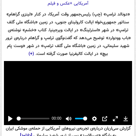
«دونالد ترامپ» (چپ) رئیس‌جمهور وقت آمریکا، در کنار «لینزی گراهام»
سناتور جمهوری‌خواه ایالت کارولینای جنوبی، در زمین «باشگاه ملی گلف
ترامپ» در شهر «استرلینگ» در ایالت ویرجینیا. کتاب «خشم» نوشته‌ی
«باب وودوارد» توضیح می‌دهد که گفت‌وگوی ترامپ و گراهام درباره‌ی ترور
شهید سلیمانی، در زمین «باشگاه ملی گلف ترامپ» در شهر «وست پام
بیچ» در ایالت کالیفرنیا صورت گرفته است.
(+)
00:00
Play
Mute
Settings
PIP
Enter
Down
گزارش سی‌ان‌ان درباره‌ی تجربه‌ی نیروهای آمریکایی از حمله‌ی موشکی ایران
fullscreen
به پایگاه «عین‌الاسد» پس از ترور شهید سلیمانی
[دانلود]