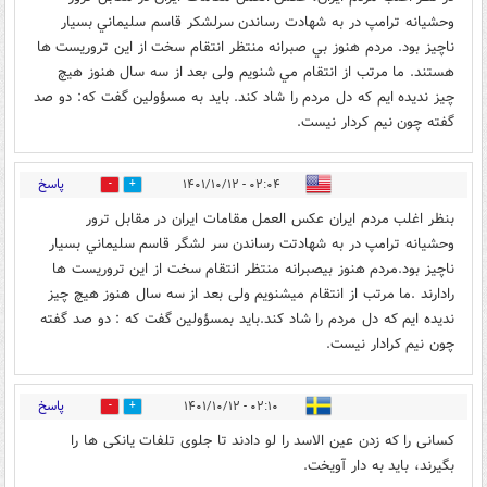
وحشيانه ترامپ در به شهادت رساندن سرلشکر قاسم سليماني بسيار
ناچيز بود. مردم هنوز بي صبرانه منتظر انتقام سخت از اين تروريست ها
هستند. ما مرتب از انتقام مي شنويم ولى بعد از سه سال هنوز هيچ
چيز نديده ايم كه دل مردم را شاد كند. بايد به مسؤولين گفت كه: دو صد
گفته چون نيم كردار نيست.
پاسخ
۰۲:۰۴ - ۱۴۰۱/۱۰/۱۲
1
3
بنظر اغلب مردم ايران عكس العمل مقامات ايران در مقابل ترور
وحشيانه ترامپ در به شهادتت رساندن سر لشگر قاسم سليماني بسيار
ناچيز بود.مردم هنوز بيصبرانه منتظر انتقام سخت از اين تروريست ها
رادارند .ما مرتب از انتقام ميشنويم ولى بعد از سه سال هنوز هيچ چيز
نديده ايم كه دل مردم را شاد كند.بايد بمسؤولين گفت كه : دو صد گفته
چون نيم كرادار نيست.
پاسخ
۰۲:۱۰ - ۱۴۰۱/۱۰/۱۲
3
10
کسانی را که زدن عین الاسد را لو دادند تا جلوی تلفات یانکی ها را
بگیرند، باید به دار آویخت.