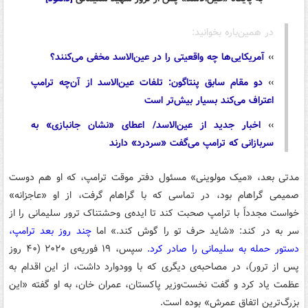
در همین‌باره بخوانید:
››
آمریکایی‌ها چه واقعیتی را در عین‌الاسد مخفی می‌کنند؟
››
دو مقام سابق پنتاگون: تلفات عین‌الاسد از آن‌چه ترامپ
اعتراف می‌کند بسیار بیش‌تر است
››
اخبار جدید از عین‌الاسد/ اعطای «نشان جانبازی» به
سربازانی که ترامپ می‌گفت «سردرد» دارند
مدتی بعد، «میک مولوینی» مسئول دفتر موقت ترامپ، که او هم دوست
صمیمی گراهام بود، در تماسی که با گراهام گرفت، از او «عاجزانه»
خواست مجدداً با ترامپ صحبت کند تا ایده‌ی وحشتناک ترور سلیمانی را از
سر به در کند: «شاید حرف تو را گوش کند.» اما
چند روز بعد ترامپ،
دستور حمله به سلیمانی را صادر کرد.
سپس، ۱۹ فوریه‌ی ۲۰۲۰ (۴۰ روز
پس از ترور)، در مصاحبه‌ی دیگری که با وودوارد داشت، از این اقدام به
عظمت یاد کرد و گفت نخست‌وزیر پاکستان، عمران خان، به او گفته «این
بزرگ‌ترین اتفاق عمرش» بوده است.