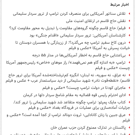
اخبار مرتبط
تلاش سناتور آمریکایی برای منصرف کردن ترامپ از ترور سردار سلیمانی
نقش حاج قاسم در ارتقای امنیت ملی
فیلم/ حاج قاسم چگونه گروه‌های مقاومت را تبدیل به محور مقاومت کرد؟
کارشناسان آمریکایی: ترور سردار سلیمانی «اقدام جنگی» بود
درون کاخ سفیدِ ترامپ چه می‌گذرد؟: از زن‌بارگی با همسران دوستان تا
خیانت پسرش به آمریکا +عکس و فیلم
بی‌اعتنایی حاج قاسم به اخطار آمریکایی‌ها در مدار ۵۵ درجه
ترامپ «به اندازه گاو هم نمی‌فهمد»/ راز موهای «خاص» رئیس‌جمهور آمریکا
چیست +عکس و فیلم
نه عراق، نه سوریه، نه لبنان؛ انگیزه کم‌ترشناخته‌شده آمریکا برای ترور حاج
قاسم/ «نقطه‌قوت نادر» شهید سلیمانی از دید سیاستمدار عرب + عکس و فیلم
ماجرای کودتا در دولت ترامپ چیست؟ +عکس و فیلم
ادای احترام رئیس قوه‌ قضائیه به مقام شامخ سردار دلها در کرمان
کتاب مایک پمپئو: ترامپ چگونه متقاعد شد شهید سلیمانی را ترور کند/
جزئیات آماده‌سازی برای عملیات در فرودگاه بغداد +عکس و فیلم
عرق جبین یا زنان کانادایی؛ ثروت دونالد ترامپ از کجا آمده است؟ +عکس و
فیلم
پاکستان در تدارک ممنوع کردن حزب عمران خان
قمار ترامپ با جان بی‌ارزشش/ شهادت سردار سلیمانی مایه خیر دوستان و