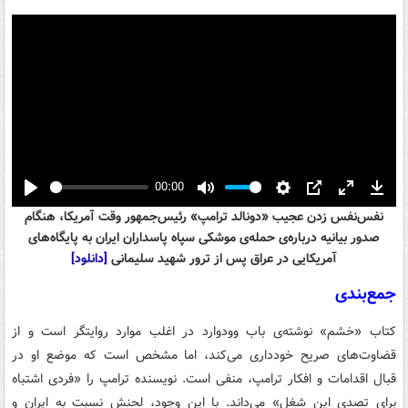
00:00
Play
Mute
Settings
PIP
Enter
Down
نفس‌نفس زدن عجیب «دونالد ترامپ» رئیس‌جمهور وقت آمریکا، هنگام
fullscreen
صدور بیانیه درباره‌ی حمله‌ی موشکی سپاه پاسداران ایران به پایگاه‌های
آمریکایی در عراق پس از ترور شهید سلیمانی
[دانلود]
جمع‌بندی
کتاب «خشم» نوشته‌ی باب وودوارد در اغلب موارد روایتگر است و از
قضاوت‌های صریح خودداری می‌کند، اما مشخص است که موضع او در
قبال اقدامات و افکار ترامپ، منفی است. نویسنده ترامپ را «فردی اشتباه
برای تصدی این شغل» می‌داند. با این وجود، لحنش نسبت به ایران و