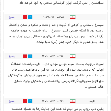
سراغشان را نمی گرفت. ایران گوشمالی سختی به آنها خواهد داد.
پاسخ
۰۸:۰۵ - ۱۴۰۱/۱۰/۱۲
3
6
سیمرغ باستانی بر کوهی از ثروت و طلا و نفت و شکوه و تمدن و افتخار
آرمیده بود تا اینکه خمینی کبیر، سیمرغ را برای خدمت به مهدی فاطمه
(ع) فرا خواند. پس ایرانیان برخاستند امپراتوری باستانی ایران دوباره زنده
شد. جمع شدیم تا دیگر فرزند زهرا (س) تنها نباشد.
پاسخ
۰۹:۱۶ - ۱۴۰۱/۱۰/۱۲
1
3
امریکا درنهایت بدست سپاه جهانی مهدی عج.... نابودخواهدشد انشاالله
انهایی که باورندارنددراینده ای نچندان دور به این باورخواهند رسید فان
حزب الله هم الغالبون وهمانا خداوندمتعال همچون فرعونیان ودگرمنکران
حق انهارا محوونابودگرداندودرسی براندشمندان ومتفکران ودرک حقایق
عالم هستی ..
پاسخ
داوود
۰۹:۱۹ - ۱۴۰۱/۱۰/۱۲
0
4
یقین دارم روزی رو می بینم که همه این جنایتکارها به همراه همدست