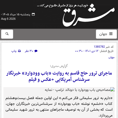
پنجشنبه ۱۵ مرداد ۱۴۰۵ -
Aug 6 2026
جهان
کد خبر
1385782
تاریخ انتشار:
۱۲ دی ۱۴۰۱ - ۰۰:۳۰
۳۰ نظر
چاپ
جهان
گزارش مشرق؛
ماجرای ترور حاج قاسم به روایت «باب وودوارد» خبرنگار
سرشناس آمریکایی +عکس و فیلم
«دارم به ترور سلیمانی فکر می‌کنم.» این اولین جمله فصل بیست‌وهشتم
کتاب «خشم» نوشته «باب وودوارد» از سرشناس‌ترین خبرنگاران جهان،
است که بخشی از آن به توصیف ماجراهای منتهی به ترور شهید سلیمانی
می‌پردازد.