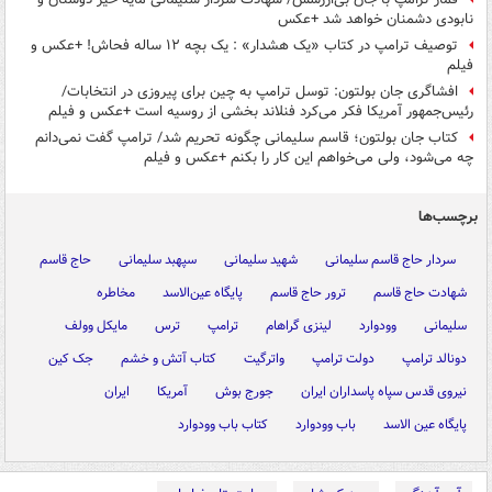
نابودی دشمنان خواهد شد +عکس
توصیف ترامپ در کتاب «یک هشدار» : یک بچه ۱۲ ساله فحاش! +عکس و
فیلم
افشاگری جان بولتون: توسل ترامپ به چین برای پیروزی در انتخابات/
رئیس‌جمهور آمریکا فکر می‌کرد فنلاند بخشی از روسیه است +عکس و فیلم
کتاب جان بولتون؛ قاسم سلیمانی چگونه تحریم شد/ ترامپ گفت نمی‌دانم
چه می‌شود، ولی می‌خواهم این کار را بکنم +عکس و فیلم
برچسب‌ها
سردار حاج قاسم سلیمانی
شهید سلیمانی
سپهبد سلیمانی
حاج قاسم
شهادت حاج قاسم
ترور حاج قاسم
پایگاه عین‌الاسد
مخاطره
سلیمانی
وودوارد
لینزی گراهام
ترامپ
ترس
مایکل وولف
دونالد ترامپ
دولت ترامپ
واترگیت
کتاب آتش و خشم
جک کین
نیروی قدس سپاه پاسداران ایران
جورج بوش
آمریکا
ایران
پایگاه عین الاسد
باب وودوارد
کتاب باب وودوارد