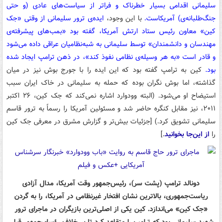
سلیمانی اقدامی بسیار خطرناک و فراتر از سیاست‌های عادی (و حتی
جنگ‌طلبانه‌ی) آمریکاست.
با این وجود،
ایده‌ی ترور سلیمانی از وقتی «جک
کین» معاون رئیس ستاد ارتش آمریکا، گفته بود «بمب‌های پیشرفته‌ی
مهندسان و دانشمندان» توسط سلیمانی به شبه‌نظامیان عراقی داده می‌شود
و قادر است «به هر وسیله‌ی نظامی نفوذ کند»، در ذهن ترامپ ایجاد شده
بود.
کین به ترامپ گفته بود که این ایده را با جورج بوش نیز در میان
گذاشته، اما بوش نگران بوده که حمله به سلیمانی در خاک ایران سبب
استیضاح او می‌شود. (البته وودوارد اشاره نمی‌کند که جک کین، ۲۶ اکتبر
۲۰۱۱، نیز مقابل کنگره حاضر شد و مسئولین آمریکا را رسماً به ترور قاسم
سلیمانی تشویق کرد.) [جزئیات بیش‌تر و گزارش مشرق در معرفی جک کین
را
از این‌جا بخوانید
.]
دونالد ترامپ (پشت سر)، رئیس‌جمهور وقت آمریکا، مدال آزادی
ریاست‌جمهوری، بالاترین نشان افتخار غیرنظامی در آمریکا، را به گردن
«جک کین» می‌اندازد. کین یکی از اصلی‌ترین بازیگران در ماجرای ترور
شهید سلیمانی بود که ترامپ را متقاعد کرد تا بر خلاف رؤسای‌جمهور قبلی