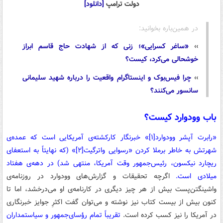
دولت ترامپ
[دانلود]
در همین‌باره بخوانید:
››
«ساغر کسرایی»؛ زنی که از شهادت حاج قاسم ابراز
خوشحالی می‌کرد، کیست؟
››
چرا فیس‌بوک و اینستاگرام واقعیت را درباره شهید سلیمانی
سانسور می‌کنند؟
باب وودوارد کیست؟
«رابرت آپشر وودوارد
[۱]
» خبرنگار کارکشته‌ی آمریکایی است که عمده‌ی
شهرتش به خاطر برملا کردن «رسوایی واترگیت
[۲]
» (که نهایتاً به استعفای
ریچارد نیکسون، رئیس‌جمهور وقت آمریکا، منتهی شد) در دهه‌ی هفتاد
میلادی است.
اگرچه تحقیقات و گزارش‌های وودوارد در روزنامه‌ی
واشینگتن‌پست بیش از هر چیز دیگری در کارنامه‌ی او می‌درخشد، اما تا
کنون بیش از بیست کتاب نیز نوشته و می‌توان گفت اکثرِ جوایز خبرنگاری
در آمریکا را نیز کسب کرده است.
تقریباً تمام رؤسای‌جمهور و سیاستمداران