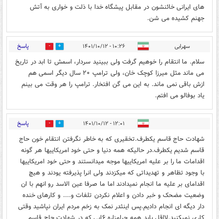
های ایرانی خائنشون در مقابل پیشگاه خدا با ذلت و خواری به آتش
جهنم کشیده می شن.
پاسخ
سهرابی
۱۰:۲۶ - ۱۴۰۱/۱۰/۱۲
2
4
سلام. ما انتقام را خوهیم گرفت ولی ببینید سردار، اسمش تا ابد در تاریخ
می ماند مثل میرزا کوچک خان، ولی ترامپ ۲۰ سال دیگر اسمی هم
ازش باقی نمی ماند. به این می گن افتخار. ترامپ را هر وقت می بینم
یاد بوفالو می افتم.
پاسخ
۱۲:۰۱ - ۱۴۰۱/۱۰/۱۲
1
6
شهادت حاج قاسم یکطرف.تخقیری که به خاطر نگرفتن انتقام خون حاج
قاسم شدیم یکطرف.در حالیکه همه دنیا و حتی خود امریکاییها هر گونه
اقدامات ما را بر علیه امریکاییها موجه میدانستند و حتی خود امریکاییها
با وجود تظاهر و تهدیداتی که میکزدند ولی انرا پذیرفته یودند و هیچ
اقدامای بر علیه ما انجام نمیدادند اما ما صرفا عین الاسد رو انهم با ان
وضعیت مضحک و خبر دادن و اعلام نکردن تلفات و.... و کارهای خنده
دار دیگه ای انجام دادیم.پس اینثدر نمک به زخم مردم ایران نپاشید وقتی
کاری نمیکنید.لااقل باید همه حرامزاره ۶ایی که در شهادت حاج قاسم