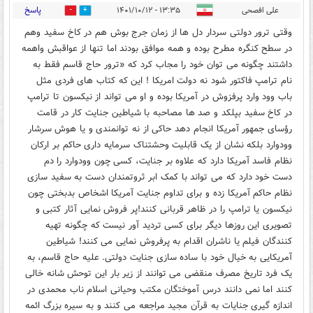
پاسخ
علی افصحی
۱۳:۳۵ - ۱۴۰۱/۱۰/۱۲
0
2
وقتی ترور دولتی سردار دل ها از زمان جرج بوش هم در کاخ سفید وهم
در سطح کنگره مطرح بوده و همه موافق بودند اما تنها از عواقبش واهمه
داشتند چگونه می توان خود را مجاب کرد که «ترور حاج قاسم فقط به
نام ترامپ فاکتور شود نه دولت امریکا ! این که کتاب های فردی مثل
باب وود وارد پرفزوش در آمریکا بوده و او می تواند از نیکسون تا ترامپ
در کاخ سفید بپلکد و صد ها مصاحبه با شیاطین جنایت کار در قامت
رؤسای جمهور آمریکا انجام دهد حاکی از نه توانمندی و یا هوش سرشار
وودوارد بلکه نشان از یک قابلیت وحشتناک سرمایه داری حاکم بر ارکان
نظام فاسد آمریکا دارد که علاوه بر جنایت، کسی چون وودوارد را دم
دست خود دارد که می تواند با کمک ابر ثروتمندان دست به سفید سازی
نظام حاکم آمریکا زده و برای تداوم جنایت آمریکا اشخاص بدبختی چون
نیکسون یا ترامپ را در ظاهر قربانی کنند!پر فروش نمایی آثار کتبی و
تصویری این روزها دیگر برای کسی تردید آور نیست که چگونه تهیه
کنندگان فیلم یا ناشران اقدام به پرفروش نمایی می کنند! شیاطین
آمریکایی به خیال خود با ساده سازی جنایت دولتی. علیه حاج قاسم، به
یک فرد تاریخ مصرف منقضی می توانند از زیر بار این توحش شانه خالی
کنند اما نمی دانند درس آموختگان مکتب وحیانی اسلام ناب محمدی در
اندازه گیری جنایات به قرآن مجید مراجعه می کنند و به سیره بزرگ ائمه