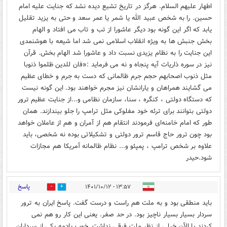
اطهار علیهم السلام. هرگز در تاریخ تشیع دیده نشد که جنایت علیه امام
حسین. را به شخص عبید الله یا شمر یا عمر سعد و حتی به یزید تقلیل
یابد که اگر این گونه بود دیگر عاشورا از تب و تاب می افتاد و الهام
بخش جنبش ها به ویژه انقلاب اسلامی نمی شد اما شیعه با هوشنمدی
این جنایت را به نظام یزیدی نسبت داد و عاشورا شد الهام بخش. قرآن
نیز در سوره ذاریات آیه پنجاه و نه می فرماید :«فان للدین ظلموا ذنوبا
مثل ذنوب اصحابهم حجم جرم ظالمانی که دست به جرم و خطای عظیم
می گشایند همراهان و یارانشان نیز مجرم خواهند بود. این گونه نیست
که دستگاه دولتی ، کنگره ، سنا، سازمان نظامی و...از جنایت عظیم ترور
دولتی بتوانند برای ترئه خود مفلوکی مثل ترامپ را جلو بیندازند. همان
طور که امام خامنه‌ای فرمودند انتقام هم از آمران و هم از عاملان خواهد
بود چون ترور حاج قاسم ترور دولتی و تشکیلاتی بوده نه شخصی، باید
علاوه بر شخص ترامپ ، پمپئو و... نظام ظالمانه آمریکا هم مجازات
شود.حیدر
پاسخ
۱۳:۵۷ - ۱۴۰۱/۱۰/۱۲
0
3
باید منطقی بود و به ملت هم راست و درست گفت. پاسخ ایران به ترور
سردار بسیار بسیار ناچیز بود. در حد صفر. یعنی این کار رو هم نمی
کردند با الآن خیلی از نظر ملت فرقی نداشت. خوب یادمه یکی از سرداران