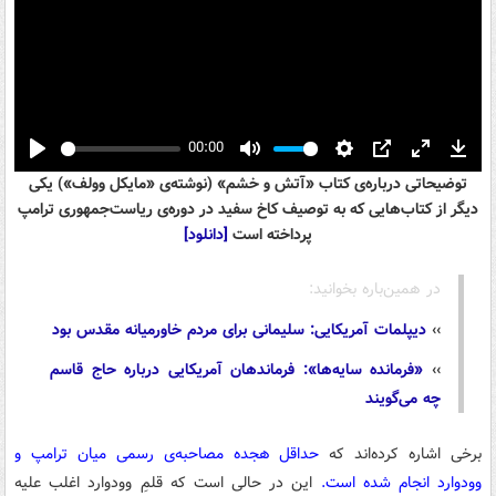
00:00
Play
Mute
Settings
PIP
Enter
Down
توضیحاتی درباره‌ی کتاب «آتش و خشم» (نوشته‌ی «مایکل وولف») یکی
fullscreen
دیگر از کتاب‌هایی که به توصیف کاخ سفید در دوره‌ی ریاست‌جمهوری ترامپ
پرداخته است
[دانلود]
در همین‌باره بخوانید:
››
دیپلمات آمریکایی: سلیمانی برای مردم خاورمیانه مقدس بود
››
«فرمانده سایه‌ها»: فرماندهان آمریکایی درباره حاج قاسم
چه می‌گویند
برخی اشاره کرده‌اند که
حداقل هجده مصاحبه‌ی رسمی میان ترامپ و
وودوارد انجام شده است.
این در حالی است که قلمِ وودوارد اغلب علیه