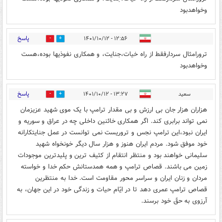
وخواهدبود
پاسخ
۱۲:۵۶ - ۱۴۰۱/۱۰/۱۲
0
2
ترورامثال سردارفقط از راه خیات،جنایت، و همکاری نفوذیها بوده،هست
وخواهدبود
پاسخ
سعید
۱۳:۲۷ - ۱۴۰۱/۱۰/۱۲
2
0
هزاران هزار جان بی ارزش و بی مقدار ترامپ با یک موی شهید عزیزمان
نمی تواند برابری کند. اگر همکاری خائنین داخلی چه در عراق و سوریه و
ایران نبود،این ترامپ نجس و تروریست نمی توانست در عمل جنایتکارانه
خود موفق شود. مردم ایران هنوز و هزار سال دیگر خونخواه شهید
سلیمانی خواهند بود و منتظر انتقام از کثیف ترین و پلیدترین موجودات
زمین می باشند. قصاص ترامپ و همه همدستانش حکم خدا و خواسته
مردان و زنان ایران و سراسر محور مقاومت است. خدا به منتظرین
قصاص ترامپ عمری دهد تا در ایّام حیات و زندگی خود در این جهان، به
آرزوی به حقّ خود برسند.