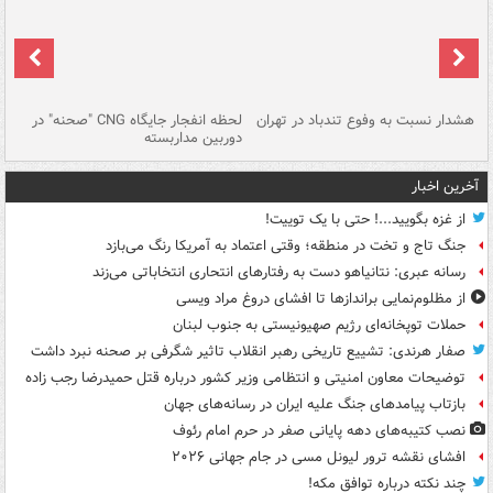
ای
هشدار نسبت به وفوع تندباد در تهران
لحظه انفجار جایگاه CNG "صحنه" در
دس
دوربین مداربسته
ات
آخرین اخبار
از غزه بگویید...! حتی با یک توییت!
جنگ تاج و تخت در منطقه؛ وقتی اعتماد به آمریکا رنگ می‌بازد
رسانه عبری: نتانیاهو دست به رفتارهای انتحاری انتخاباتی می‌زند
از مظلوم‌نمایی براندازها تا افشای دروغ مراد ویسی
حملات توپخانه‌ای رژیم صهیونیستی به جنوب لبنان
صفار هرندی: تشییع تاریخی رهبر انقلاب تاثیر شگرفی بر صحنه نبرد داشت
توضیحات معاون امنیتی و انتظامی وزیر کشور درباره قتل حمیدرضا رجب زاده
بازتاب پیامدهای جنگ علیه ایران در رسانه‌های جهان
نصب کتیبه‌های دهه پایانی صفر در حرم امام رئوف
افشای نقشه ترور لیونل مسی در جام جهانی ۲۰۲۶
چند نکته درباره توافق مکه!