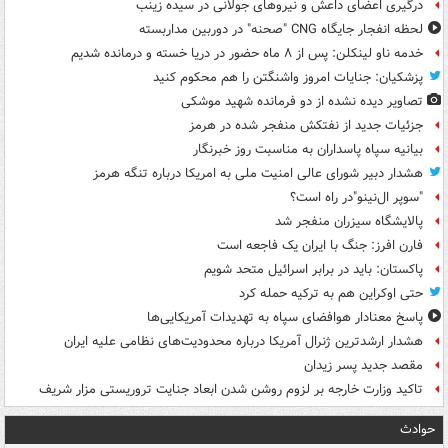
درگیری اعضای داعش و نیروهای جولانی در سیده زینب
لحظه انفجار جایگاه CNG "صحنه" در دوربین مداربسته
خدمه ناو لینکلن: پس از ۸ ماه حضور در دریا خسته و درمانده‌ شدیم
پزشکیان: جنایات امروز واشنگتن را هم محکوم کنید
تصاویر دیده‌ نشده از دو فرمانده شهید موشکی
جزئیات جدید از نفتکش منفجر شده در هرمز
بیانیه سپاه پاسداران به مناسبت روز خبرنگار
هشدار دبیر شورای عالی امنیت ملی به امریکا درباره تنگه هرمز
"سوپر ال‌نینو"در راه است؟
پالایشگاه سیزران منفجر شد
فارن افرز: جنگ با ایران یک فاجعه است
پاکستان: باید در برابر اسرائیل متحد شویم
حتی اوکراین هم به ترکیه حمله کرد
پاسخ معنادار هوافضای سپاه به تهدیدات آمریکایی‌ها
هشدار ارشدترین ژنرال آمریکا درباره محدودیت‌های نظامی علیه ایران
مقصد جدید پسر زیدان
تاکید وزارت خارجه بر لزوم روشن شدن ابعاد جنایت تروریستی مزار شریف
حوادث