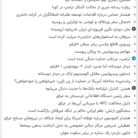
روایت رسانه عبری از دخالت آشکار ترامپ در کوبا
هشدار حماس درباره اقدامات توسعه طلبانه اشغالگران در کرانه باختری
احتمال سفر ویتکاف و کوشنر به اوکراین و روسیه
جان دوباره نگین فیروزه ای ایران «دریاچه ارومیه»
سرطان به استخوان‌های «بایدن» سرایت کرده است
پیروزی قاطع چلسی برابر میلان +فیلم
مهاجم پرسپولیس به پیکان پیوست
ترامپ، مرتکب جنایت جنگی شده است
دیدار دوستانه اما جدی؛ اینتر ۲- یوونتوس ۱ +فیلم
تساوی پرسپولیس مقابل الومینیوم اراک در دیدار دوستانه
پشت‌پرده مداخله آمریکا در حمایت از یِن ژاپن؛ خیرخواهی یا خودخواهی؟
همتی: کنترل ترازنامه بانک‌ها با جدیت دنبال می‌شود
سفر رئیس دستگاه اطلاعاتی عربستان به عراق
دلیل مخالفت AFC با میزبانی آبی‌ها در عراق
سخنگوی ارتش: نظم ایرانی حاکم بر تنگه غیرقابل بازگشت است
هشدار الموسوی درباره توطئه آمریکا برای ایجاد شکاف در نیروهای مسلح عراق
تعطیلی تدریجی مراکز دیالیز خصوصی به دلیل انباشت بدهی بیمه‌ها
خاویر باردم؛ یک ستاره در برابر سکوت جهان