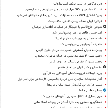
دبل درگاهی در شب توقف استانداردلیژ
ثبت ۲ میلیون و ۹۲۰ هزار تردد در مرز مهران طی ایام اربعین
یمن: تشکیل ائتلاف مانع مجازات عربستان بخاطر جنایاتش نمی‌شود
فیدان: ایران هدف پیمان دفاعی مکه نیست
شوخی حاج‌قاسم با خبرنگار در عملیات آزادسازی بوکمال
امیرحسین طاهری راهی پرسپولیس شد
طعنه همتی به وزیر خزانه داری آمریکا
هافبک آلومینیوم پرسپولیسی شد
یونان به دنبال گسترش حضور نظامی در خلیج فارس
زخمی شدن ۴ شهروند یمنی در حمله مزدوران سعودی
زخمی شدن ۳ نظامی لبنانی در زوطر غربی
عکاسان و خبرنگاران در دفاع مقدس
ورود فرمانده تروریست‌های آمریکایی به تل‌آویو
آغاز تحقیقات سازمان ملل درباره جاسوسی کارمندش برای اسرائیل
مسیر درآمدزایی فراموش شده لیگ برتری‌ها
پیمان دفاعی مکه!
مربی سابق استقلال سرمربی آفریقای جنوبی شد
دستگیری مسئول یک اداره آستارا در پرونده فساد مالی
مجتبی جباری تیم جدیدش را انتخاب کرد