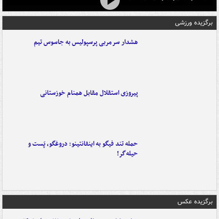
برگزیده ورزشی
هشدار سرمربی پرسپولیس به جاسوس تیم
پیروزی استقلال مقابل همنام خوزستانی
حمله تند فیگو به اینفانتینو: دروغگو، پَست‌ و
حیله‌گر!
برگزیده عکس