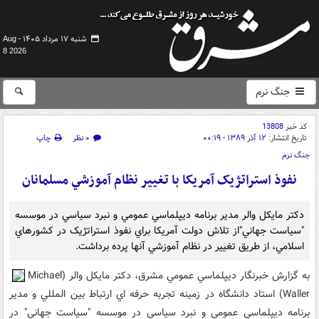
شنبه ۱۷ مرداد ۱۴۰۵ -
Aug
8 2026
جنگ نرم
کد خبر
13808
تاریخ انتشار:
۱۲ آذر ۱۳۸۹ - ۰۰:۱۹
۰ نظر
چاپ
جنگ نرم
نفوذ استراتژيک آمريکا با تغيير نظام آموزشي مسلمانان
دکتر مايکل والر مدير برنامه ديپلماسي عمومي و نبرد سياسي در موسسه
"سياست جهاني"از تلاش دولت آمريکا براي نفوذ استراتژيک در کشورهاي
اسلامي، از طريق تغيير در نظام آموزشي آنها پرده برداشت.
به گزارش خبرنگار ديپلماسي عمومي مشرق، دکتر مايکل والر (Michael
Waller) استاد دانشگاه در زمينه تجربه حرفه اي ارتباط بين المللي و مدير
برنامه ديپلماسي عمومي و نبرد سياسي در موسسه "سياست جهاني" در