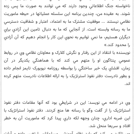
ناخواسته جنگ اطلاعاتي وجود دارند که مي توانند به صورت ما پس زده
شوند. به عقيده من، چندين برنامه اين سلسله عملياتها در حيطه ماموريت
نظامي نيستند ... موفقيت مشترک ما به اعتماد، اعتبار و شفافيت دسترسي
ما به رسانه وابسته است. از آنجايي که ما به دنبال تامين اين آزادي براي
ديگران هستيم، ما نمي توانيم به نحوي اين کار را انجام دهيم که آن آزادي
را محدود کند.»
نويسنده با انتقاد از اين رفتار و نگرش کلارک و معاونان نظامي وي در روابط
عمومي پنتاگون او را متهم مي کند که با هماهنگي يکديگر در آن
زمان، افشاي يک خبر ساختگي را بواسطه روزنامه نيويورک تايمز انجام داده
و بطور نادرست دفتر نفوذ استرتژيک را به ارائه اطلاعات نادرست متهم کرده
اند.
وي در ادامه مي نويسد: اين در شرايطي بود که آنها مقامات دفتر نفوذ
استراتژيک را از گفت وگو با رسانه ها منع کردند. دفتر نفوذ استراتژيک با
اين ضربه اداري، چنان وجهه لکه داري پيدا کرد که ماموريت آن به خطر
افتاد و سريعا منحل شد.
وي تاکيد مي کند که بايد نظام آموزشي مسلمانان را تغيير داده و آيات