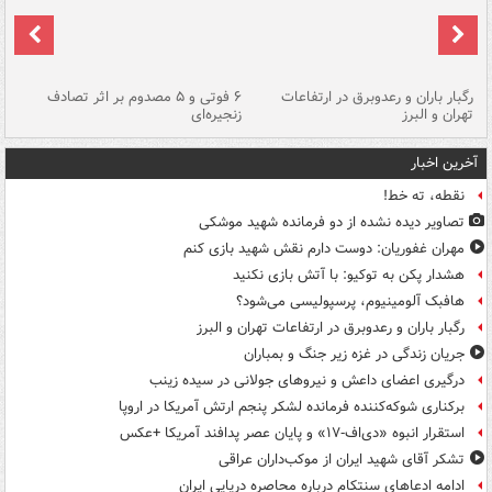
رگبار باران و رعدوبرق در ارتفاعات
۶ فوتی و ۵ مصدوم بر اثر تصادف
گر
تهران و البرز
زنجیره‌ای
قط
آخرین اخبار
نقطه، ته خط!
تصاویر دیده‌ نشده از دو فرمانده شهید موشکی
مهران غفوریان: دوست دارم نقش شهید بازی کنم
هشدار پکن به توکیو: با آتش بازی نکنید
هافبک آلومینیوم، پرسپولیسی می‌شود؟
رگبار باران و رعدوبرق در ارتفاعات تهران و البرز
جریان زندگی در غزه زیر جنگ و بمباران
درگیری اعضای داعش و نیروهای جولانی در سیده زینب
برکناری شوکه‌کننده فرمانده لشکر پنجم ارتش آمریکا در اروپا
استقرار انبوه «دی‌اف‑۱۷» و پایان عصر پدافند آمریکا +عکس
تشکر آقای شهید ایران از موکب‌داران عراقی
ادامه ادعاهای سنتکام درباره محاصره دریایی ایران