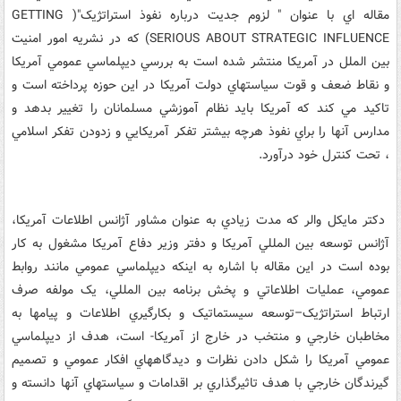
مقاله اي با عنوان " لزوم جديت درباره نفوذ استراتژيک"( GETTING
SERIOUS ABOUT STRATEGIC INFLUENCE) که در نشريه امور امنيت
بين الملل در آمريکا منتشر شده است به بررسي ديپلماسي عمومي آمريکا
و نقاط ضعف و قوت سياستهاي دولت آمريکا در اين حوزه پرداخته است و
تاکيد مي کند که آمريکا بايد نظام آموزشي مسلمانان را تغيير بدهد و
مدارس آنها را براي نفوذ هرچه بيشتر تفکر آمريکايي و زدودن تفکر اسلامي
، تحت کنترل خود درآورد.
دکتر مايکل والر که مدت زيادي به عنوان مشاور آژانس اطلاعات آمريکا،
آژانس توسعه بين المللي آمريکا و دفتر وزير دفاع آمريکا مشغول به کار
بوده است در اين مقاله با اشاره به اينکه ديپلماسي عمومي مانند روابط
عمومي، عمليات اطلاعاتي و پخش برنامه بين المللي، يک مولفه صرف
ارتباط استراتژيک–توسعه سيستماتيک و بکارگيري اطلاعات و پيامها به
مخاطبان خارجي و منتخب در خارج از آمريکا- است، هدف از ديپلماسي
عمومي آمريکا را شکل دادن نظرات و ديدگاههاي افکار عمومي و تصميم
گيرندگان خارجي با هدف تاثيرگذاري بر اقدامات و سياستهاي آنها دانسته و