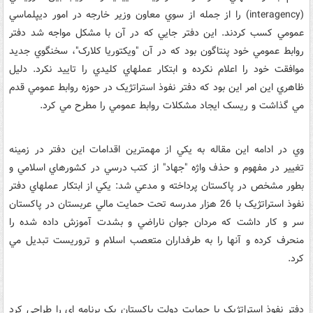
(interagency) را از جمله از سوي معاون وزير خارجه در امور ديپلماسي
عمومي کسب کردند. اين دفتر جايي که در آن با مشکل مواجه شد دفتر
روابط عمومي خود پنتاگون بود که در آن "ويکتوريا کلارک"، سخنگوي جديد
موافقت خود را اعلام نکرده و ابتکار عملهاي کليدي را تاييد نکرد. دليل
ظاهري اين امر اين بود که دفتر نفوذ استراتژيک در حوزه روابط عمومي قدم
مي گذاشت و ريسک ايجاد مشکلات روابط عمومي را مطرح مي کرد.
وي در ادامه اين مقاله به يکي از مهمترين اقدامات اين دفتر در زمينه
تغيير در مفهوم و حذف واژه "جهاد" از کتب درسي در کشورهاي اسلامي و
بطور مشخص در پاکستان پرداخته و مدعي شد: يکي از ابتکار عملهاي دفتر
نفوذ استراتژيک با 26 هزار مدرسه تحت حمايت مالي عربستان در پاکستان
سر و کار داشت که مردان جوان ناراضي و بشدت آموزش داده شده را
منحرف کرده و آنها را به طرفداران متعصب اسلام و تروريست تبديل مي
کرد.
دفتر نفوذ استراتژيک با حمايت دولت پاکستان يک برنامه اي را طراحي کرد