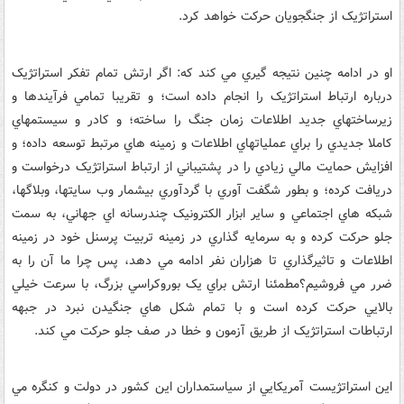
استراتژيک از جنگجويان حرکت خواهد کرد.
او در ادامه چنين نتيجه گيري مي کند که: اگر ارتش تمام تفکر استراتژيک
درباره ارتباط استراتژيک را انجام داده است؛ و تقريبا تمامي فرآيندها و
زيرساختهاي جديد اطلاعات زمان جنگ را ساخته؛ و کادر و سيستمهاي
کاملا جديدي را براي عملياتهاي اطلاعات و زمينه هاي مرتبط توسعه داده؛ و
افزايش حمايت مالي زيادي را در پشتيباني از ارتباط استراتژيک درخواست و
دريافت کرده؛ و بطور شگفت آوري با گردآوري بيشمار وب سايتها، وبلاگها،
شبکه هاي اجتماعي و ساير ابزار الکترونيک چندرسانه اي جهاني، به سمت
جلو حرکت کرده و به سرمايه گذاري در زمينه تربيت پرسنل خود در زمينه
اطلاعات و تاثيرگذاري تا هزاران نفر ادامه مي دهد، پس چرا ما آن را به
ضرر مي فروشيم؟مطمئنا ارتش براي يک بوروکراسي بزرگ، با سرعت خيلي
بالايي حرکت کرده است و با تمام شکل هاي جنگيدن نبرد در جبهه
ارتباطات استراتژيک از طريق آزمون و خطا در صف جلو حرکت مي کند.
اين استراتژيست آمريکايي از سياستمداران اين کشور در دولت و کنگره مي