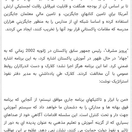
تا بر اساس آن از بودجه هنگفت و قابليت غيرقابل رقابت لجستيکي ارتش
آمريکا براي تامين کتابهاي جايگزين، و تامين مالي معلمان جايگزين
استفاده کرده و اساسا شبکه اي از مدارس را به منظور جايگزيني هزاران
مدرسه که مقامات پاکستاني قرار بود آنها را تخريب کنند، ايجاد مي کردند.
"پرويز مشرف"، رئيس جمهور سابق پاکستان در ژانويه 2002 زماني که به
"جهاد" در حال ظهور در آموزش پاکستان اشاره کرد، به اين برنامه اشاره
ضمني کرد. اما اين برنامه هرگز اجرا نشد؛ کلارک و دست اندرکاران روابط
عمومي با آن مخالفت کردند. کلارک طي يادداشتي به مدير دفتر نفوذ
استراتژيک نوشت:
«من با ابزار و تاکتيکهاي برنامه جاري موافق نيستم؛ از آنجايي که برنامه
فوق بهانه ها و مدارکي را به دشمنان ما خواهد داد که سيستم آموزشي
جهت دار و تحت کنترل است. اين سلسله اقدامات آگاهي خود از صداهاي
بسياري که از گزينه آموزش و تعليم مذهبي به عنوان پديده اي به دور از
تاثير و نفوذ دولت حمايت مي کنند، نشان نمي دهد. علاوه بر اين عواقب