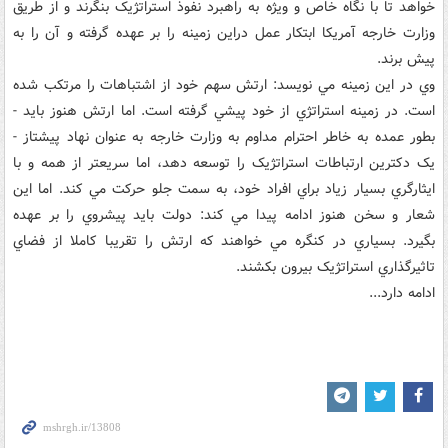
خواهد تا با نگاه خاص و ويژه به راهبرد نفوذ استراتژيک بنگرند و از طريق
وزارت خارجه آمريکا ابتکار عمل دراين زمينه را بر عهده گرفته و آن را به
پيش برند.
وي در اين زمينه مي نويسد: ارتش سهم خود از اشتباهات را مرتکب شده
است. در زمينه استراتژي از خود پيشي گرفته است. اما ارتش هنوز بايد -
بطور عمده به خاطر احترام مداوم به وزارت خارجه به عنوان نهاد پيشتاز -
يک دکترين ارتباطات استراتژيک را توسعه دهد، اما سريعتر از همه و با
ايثارگري بسيار زياد براي افراد خود، به سمت جلو حرکت مي کند. اما اين
شعار و سخن هنوز ادامه پيدا مي کند: دولت بايد پيشروي را بر عهده
بگيرد. بسياري در کنگره مي خواهند که ارتش را تقريبا کاملا از فضاي
تاثيرگذاري استراتژيک بيرون بکشند.
ادامه دارد...