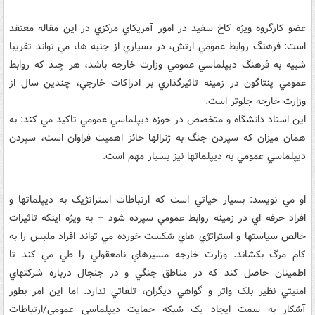
عضو کارگروه ويژه کاخ سفيد در امور آمريکاي مرکزي در اين مقاله معتقد
است: فرهنگ روابط عمومي ارتش، در بسياري از جنبه ها، مي تواند تقريبا
شبيه به فرهنگ ديپلماسي عمومي وزارت خارجه باشد، هر چند که روابط
عمومي پنتاگون در زمينه تاثيرگذاري بر ادراکات خارجي، چندين سال از
وزارت خارجه جلوتر است.
اين استاد دانشگاه و متخصص در حوزه ديپلماسي عمومي تاکيد مي کند: به
همان ميزان که سپردن جنگ به ژنرالها حائز اهميت فراوان است، سپردن
ديپلماسي عمومي به ديپلماتها نيز بسيار مهم است.
او مي نويسد: بسيار حياتي است که ارتباطات استراتژيک به ديپلماتها و
افراد حرفه اي در زمينه روابط عمومي سپرده شود – به ويژه اينکه تاثيرات
خالص سياستها و استراتژي هاي شکست خورده مي تواند افراد ملبس را به
کام مرگ بکشاند. وزارت خارجه مسيرهاي نامعقولي را طي مي کند تا
اطمينان حاصل کند که در مناطق جنگي و در جنجال درباره شرکتهاي
امنيتي نظير بلک واتر و گواهي ديگران، تلفاتي ندارد. اما اين امر بطور
آشکار به سمت ايجاد يک شبکه حمايت ديپلماسي عمومي/ارتباطات