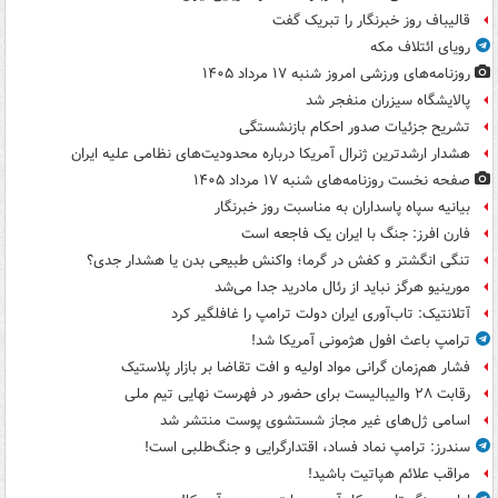
قالیباف روز خبرنگار را تبریک گفت
رویای ائتلاف مکه
روزنامه‌های ورزشی امروز ‌شنبه ۱۷ مرداد ۱۴۰۵
پالایشگاه سیزران منفجر شد
تشریح جزئیات صدور احکام بازنشستگی
هشدار ارشدترین ژنرال آمریکا درباره محدودیت‌های نظامی علیه ایران
صفحه نخست روزنامه‌های شنبه ۱۷ مرداد ۱۴۰۵
بیانیه سپاه پاسداران به مناسبت روز خبرنگار
فارن افرز: جنگ با ایران یک فاجعه است
تنگی انگشتر و کفش در گرما؛ واکنش طبیعی بدن یا هشدار جدی؟
مورینیو هرگز نباید از رئال مادرید جدا می‌شد
آتلانتیک: تاب‌آوری ایران دولت ترامپ را غافلگیر کرد
ترامپ باعث افول هژمونی آمریکا شد!
فشار هم‌زمان گرانی مواد اولیه و افت تقاضا بر بازار پلاستیک
رقابت ۲۸ والیبالیست برای حضور در فهرست نهایی تیم ملی
اسامی ژل‌های غیر مجاز شستشوی پوست منتشر شد
سندرز: ترامپ نماد فساد، اقتدارگرایی و جنگ‌طلبی است!
مراقب علائم هپاتیت باشید!