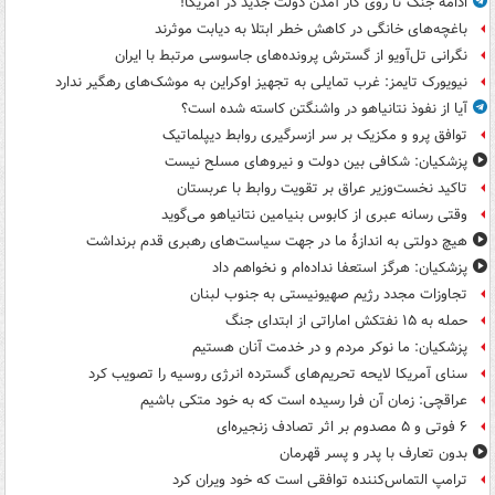
ادامه جنگ تا روی کار آمدن دولت جدید در آمریکا!
باغچه‌های خانگی در کاهش خطر ابتلا به دیابت موثرند
نگرانی تل‌آویو از گسترش پرونده‌های جاسوسی مرتبط با ایران
نیویورک تایمز: غرب تمایلی به تجهیز اوکراین به موشک‌های رهگیر ندارد
آیا از نفوذ نتانیاهو در واشنگتن کاسته شده است؟
توافق پرو و مکزیک بر سر ازسرگیری روابط دیپلماتیک
پزشکیان: شکافی بین دولت و نیروهای مسلح نیست
تاکید نخست‌وزیر عراق بر تقویت روابط با عربستان
وقتی رسانه عبری از کابوس بنیامین نتانیاهو می‌گوید
هیچ دولتی به اندازۀ ما در جهت سیاست‌های رهبری قدم برنداشت
پزشکیان: هرگز استعفا نداده‌ام و نخواهم داد
تجاوزات مجدد رژیم صهیونیستی به جنوب لبنان
حمله به ۱۵ نفتکش‌ اماراتی از ابتدای جنگ
پزشکیان: ما نوکر مردم و در خدمت آنان هستیم
سنای آمریکا لایحه تحریم‌های گسترده انرژی روسیه را تصویب کرد
عراقچی: زمان آن فرا رسیده است که به خود متکی باشیم
۶ فوتی و ۵ مصدوم بر اثر تصادف زنجیره‌ای
بدون تعارف با پدر و پسر قهرمان
ترامپ التماس‌کننده توافقی است که خود ویران کرد