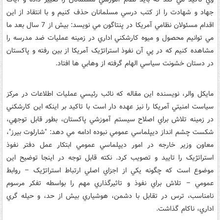
جهاد و شهادت را از کتب درسي مسلمانان حذف کنيم و با انتقاد از اين
اقدام مسئولان نظامي آمريکا در پنتاگون مي نويسد: بيش از 7 سال بعد ما
مي توانيم محصول و ميوه کارشکني اداري در زمينه عمليات ضد مدرسه را
مشاهده کنيم که در پي آن نفوذ استراتژيک آمريکا از بين رفته و پاکستان
در دستان خشونت سياسي الهام گرفته از وهابي ها افتاد.
مايکل والر، نويسنده اين مقاله که نائب رئيسي عمليات اطلاعات در مرکز
سياست امنيتي آمريکا را نيز عهده دار است با تاکيد بر اينکه اين کارشکني
در زمينه تلاش براي اصلاح سيستم آموزشي پاکستان، بطور قابل توجهي،
شکست چشم انداز ديپلماسي عمومي نبوده ادامه مي دهد: "شارلوت بيرز"،
معاون وزير خارجه در امور ديپلماسي عمومي ابتکار عمل دفتر نفوذ
استراتژيک را تاييد و تصويب کرد. نکته قابل توجه در اينجا توضيح اين
موضوع است که چگونه يکي از اجزاي اصلي ارتباط استراتژيک – روابط
عمومي – تلاش براي نفوذ و تاثيرگذاري مهم را بواسطه تفکر مرسوم
نامناسب، ترس در تقابل با دشمن، هوشياري بيش از حد، و حيله گري
اداري، ناکام گذاشت.