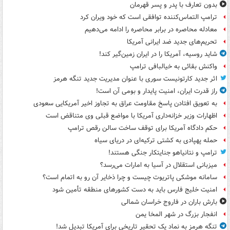
بدون تعارف با پدر و پسر قهرمان
ترامپ التماس‌کننده توافقی است که خود ویران کرد
معادله محاصره در برابر محاصره را ادامه می‌دهیم
تحریم‌های جدید ضد ایرانی آمریکا
شاید روسیه، آمریکا را در ایران زمین‌گیر کند!
واکنش بقائی به خیالبافی ترامپ
اثر جدید کارتونیست سوری با عنوان مدیریت جدید تنگه هرمز
راز قدرت ایران، امنیت پایدار و بومی آن است!
به تعویق افتادن پاسخ مقاومت عراق به تجاوز اخیر آمریکایی سعودی
اظهارات وزیر خزانه‌داری آمریکا با مواضع قبلی وی متناقض است
حکم دادگاه آمریکا برای توقف ساخت سالن رقص ترامپ
حمله پهپادی به کشتی ترکیه‌ای در دریای سیاه
ترامپ و نتانیاهو جنایتکار جنگی هستند!
میزبانی استقلال در آسیا به امارات می‌رسد؟
سامانه موشکی پاتریوت چیست و چرا ذخایر آن رو به اتمام است؟
امنیت خلیج فارس باید به دست کشورهای منطقه تأمین شود
بارش باران در فاروج خراسان شمالی
انفجار بزرگ در شهر المخا یمن
تنگه هرمز به نماد یک تحقیر تاریخی برای آمریکا تبدیل شد!