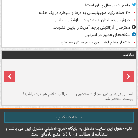
ماموریت در حال پایان است!
۲۰ حمله رژیم صهیونیستی به درعا و قنیطره در یک هفته
خیزش مردم لبنان علیه دولت سازشکار و خائن
معترضان آرژانتینی پرچم آمریکا را پایین کشیدند
شکاف‌های عمیق در اسرائیل!
هشدار مقام ارشد یمن به عربستان سعودی
سلامت
اسامی ژل‌های غیر مجاز شستشوی
مراقب علائم هپاتیت باشید!
با
پوست منتشر شد
به
نسخه دسکتاپ
کليه حقوق اين سايت متعلق به پایگاه خبري-تحليلي مشرق نيوز می باشد و
استفاده از مطالب آن با ذکر منبع بلامانع است.