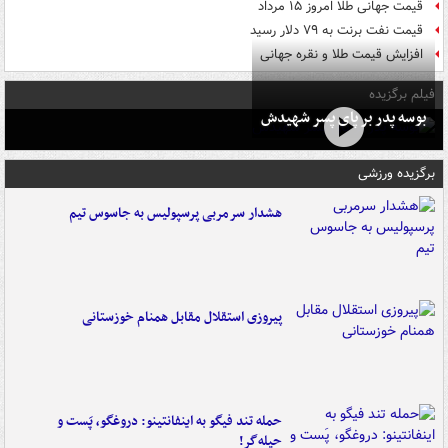
قیمت جهانی طلا امروز ۱۵ مرداد
قیمت نفت برنت به ۷۹ دلار رسید
افزایش قیمت طلا و نقره جهانی
فیلم برگزیده
بوسه‌ پدر بر پای پسر شهیدش
برگزیده ورزشی
هشدار سرمربی پرسپولیس به جاسوس تیم
پیروزی استقلال مقابل همنام خوزستانی
حمله تند فیگو به اینفانتینو: دروغگو، پَست‌ و
حیله‌گر!