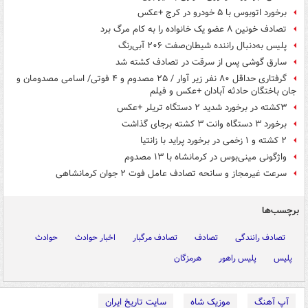
برخورد اتوبوس با ۵ خودرو در کرج +عکس
تصادف خونین ۸ عضو یک خانواده را به کام مرگ برد
پلیس به‌دنبال راننده شیطان‌صفت ۲۰۶ آبی‌رنگ
سارق گوشی پس از سرقت در تصادف کشته شد
گرفتاری حداقل ۸۰ نفر زیر آوار / ۲۵ مصدوم و ۴ فوتی/ اسامی مصدومان و
جان باختگان حادثه آبادان +عکس و فیلم
۳کشته در برخورد شدید ۲ دستگاه تریلر +عکس
برخورد ۳ دستگاه وانت ۳ کشته برجای گذاشت
۲ کشته و ۱ زخمی در برخورد پراید با زانتیا
واژگونی مینی‌بوس در کرمانشاه با ۱۳ مصدوم
سرعت غیرمجاز و سانحه تصادف عامل فوت ۲ جوان کرمانشاهی
برچسب‌ها
تصادف رانندگی
تصادف
تصادف مرگبار
اخبار حوادث
حوادث
پلیس
پلیس راهور
هرمزگان
آپ آهنگ
موزیک شاه
سایت تاریخ ایران