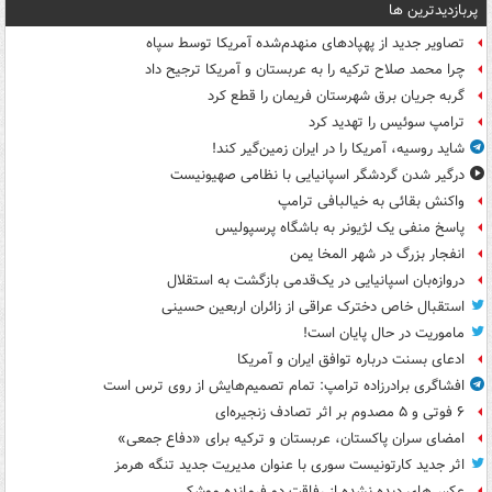
پربازدیدترین ها
تصاویر جدید از پهپادهای منهدم‌شده آمریکا توسط سپاه
چرا محمد صلاح ترکیه را به عربستان و آمریکا ترجیح داد
گربه جریان برق شهرستان فریمان را قطع کرد
ترامپ سوئیس را تهدید کرد
شاید روسیه، آمریکا را در ایران زمین‌گیر کند!
درگیر شدن گردشگر اسپانیایی با نظامی صهیونیست
واکنش بقائی به خیالبافی ترامپ
پاسخ منفی یک لژیونر به باشگاه پرسپولیس
انفجار بزرگ در شهر المخا یمن
دروازه‌بان اسپانیایی در یک‌قدمی بازگشت به استقلال
استقبال خاص دخترک عراقی از زائران اربعین حسینی
ماموریت در حال پایان است!
ادعای بسنت درباره توافق ایران و آمریکا
افشاگری برادرزاده ترامپ: تمام تصمیم‌هایش از روی ترس است
۶ فوتی و ۵ مصدوم بر اثر تصادف زنجیره‌ای
امضای سران پاکستان، عربستان و ترکیه برای «دفاع جمعی»
اثر جدید کارتونیست سوری با عنوان مدیریت جدید تنگه هرمز
عکس‌های دیده نشده از رفاقت دو فرمانده‌ موشکی