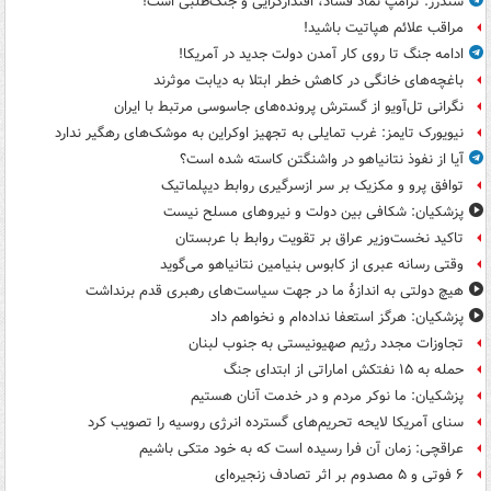
سندرز: ترامپ نماد فساد، اقتدارگرایی و جنگ‌طلبی است!
مراقب علائم هپاتیت باشید!
ادامه جنگ تا روی کار آمدن دولت جدید در آمریکا!
باغچه‌های خانگی در کاهش خطر ابتلا به دیابت موثرند
نگرانی تل‌آویو از گسترش پرونده‌های جاسوسی مرتبط با ایران
نیویورک تایمز: غرب تمایلی به تجهیز اوکراین به موشک‌های رهگیر ندارد
آیا از نفوذ نتانیاهو در واشنگتن کاسته شده است؟
توافق پرو و مکزیک بر سر ازسرگیری روابط دیپلماتیک
پزشکیان: شکافی بین دولت و نیروهای مسلح نیست
تاکید نخست‌وزیر عراق بر تقویت روابط با عربستان
وقتی رسانه عبری از کابوس بنیامین نتانیاهو می‌گوید
هیچ دولتی به اندازۀ ما در جهت سیاست‌های رهبری قدم برنداشت
پزشکیان: هرگز استعفا نداده‌ام و نخواهم داد
تجاوزات مجدد رژیم صهیونیستی به جنوب لبنان
حمله به ۱۵ نفتکش‌ اماراتی از ابتدای جنگ
پزشکیان: ما نوکر مردم و در خدمت آنان هستیم
سنای آمریکا لایحه تحریم‌های گسترده انرژی روسیه را تصویب کرد
عراقچی: زمان آن فرا رسیده است که به خود متکی باشیم
۶ فوتی و ۵ مصدوم بر اثر تصادف زنجیره‌ای