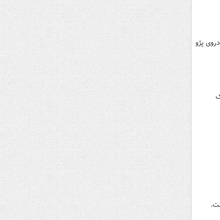
روی پژو
ک
ت.