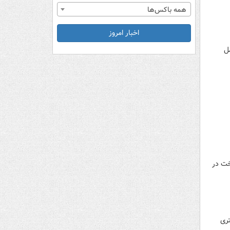
همه باکس‌ها
اخبار امروز
ل
خت در
تری