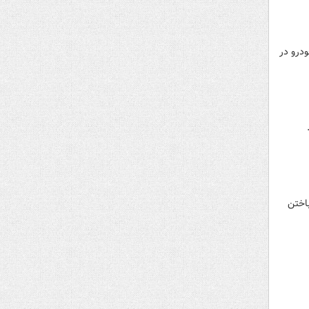
درو در
اختن