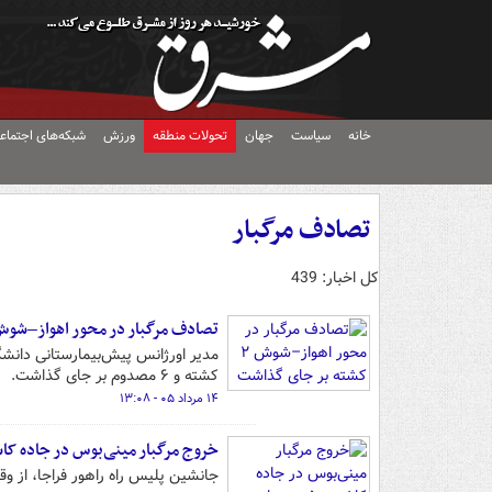
خانه
سیاست
جهان
تحولات منطقه
ورزش
شبکه‌های اجتماع
تصادف مرگبار
کل اخبار: 439
تصادف مرگبار در محور اهواز–شوش ۲ کشته بر جای گذا
مدیر اورژانس پیش‌بیمارستانی دانشگ
کشته و ۶ مصدوم بر جای گذاشت.
۱۴ مرداد ۰۵ - ۱۳:۰۸
خروج مرگبار مینی‌بوس در جاده کاشمر؛ ۵ زن جان 
جانشین پلیس راه راهور فراجا، از وق