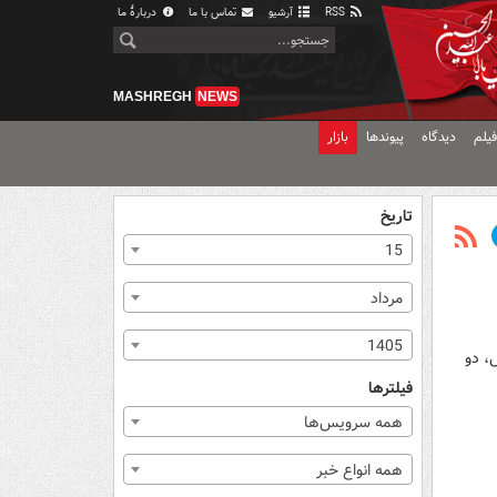
RSS
آرشیو
تماس با ما
دربارهٔ ما
MASHREGH
NEWS
یلم
دیدگاه
پیوندها
بازار
تاریخ
15
مرداد
1405
، دو
فیلترها
همه سرویس‌ها
همه انواع خبر