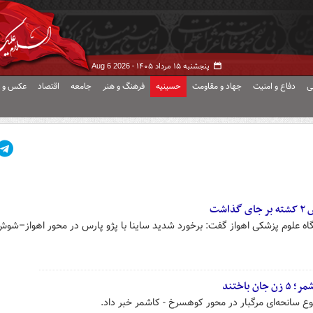
پنجشنبه ۱۵ مرداد ۱۴۰۵ -
Aug 6 2026
ی
دفاع و امنیت
جهاد و مقاومت
حسینیه
فرهنگ و هنر
جامعه
اقتصاد
عکس و ف
شت
اه علوم پزشکی اهواز گفت: برخورد شدید ساینا با پژو پارس در محور اهواز–شوش
باختند
وع سانحه‌ای مرگبار در محور کوهسرخ - کاشمر خبر داد.