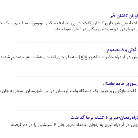
توبان کاشان-قم
 ایمنی شهرداری کاشان گفت: در پی تصادف مرگبار اتوبوس مسافربری و یک خو
 دو خودرو دو سرنشین پیکان در آتش سوختنند.
 پارس در آزادراه حضرت شاهچراغ(ع) سه نفر جان‌باختند و هشت نفر مصدوم شدند.
ش‌سوزی جاده جاسک
ت: واژگونی و حریق یک دستگاه وانت آریسان در این شهرستان، منجر به جان ب
ریز ۴ کشته برجا گذاشت
اه تبریز به زنجان، بامداد امروز جان ۴ سرنشین را در دم گرفت.