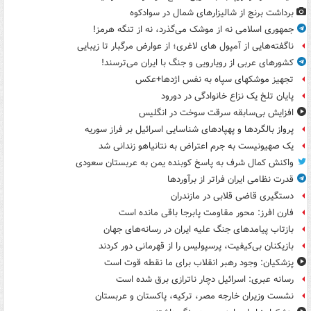
برداشت برنج از شالیزارهای شمال در سوادکوه
جمهوری اسلامی نه از موشک می‌گذرد، نه از تنگه هرمز!
ناگفته‌هایی از آمپول های لاغری؛ از عوارض مرگبار تا زیبایی
کشورهای عربی از رویارویی و جنگ با ایران می‌ترسند!
تجهیز موشکهای سپاه به نفس اژدها+عکس
پایان تلخ یک نزاع خانوادگی در دورود
افزایش بی‌سابقه سرقت سوخت در انگلیس
پرواز بالگردها و پهپادهای شناسایی اسرائیل بر فراز سوریه
یک صهیونیست به جرم اعتراض به نتانیاهو زندانی شد
واکنش کمال شرف به پاسخ کوبنده یمن به عربستان سعودی
قدرت نظامی ایران فراتر از برآوردها
دستگیری قاضی قلابی در مازندران
فارن افرز: محور مقاومت پابرجا باقی مانده است
بازتاب پیامدهای جنگ علیه ایران در رسانه‌های جهان
بازیکنان بی‌کیفیت، پرسپولیس را از قهرمانی دور کردند
پزشکیان: وجود رهبر انقلاب برای ما نقطه قوت است
رسانه عبری: اسرائیل دچار ناترازی برق شده است
نشست وزیران خارجه مصر، ترکیه، پاکستان و عربستان