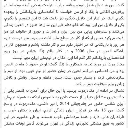
گفت: من به دنبال شغل نبودم و فقط برای استراحت به دبی آمده بودم اما در
برخوردی اتفاقی با زنگا او از من خواست تا آماده‌سازی بازیکنانش را برعهده
بگیرم. البته در کنار این دلایل دیگری نیز باعث شد تا این تصمیم را بگیرم،
یکی از دلایل من این بود که خانواده‌ام طی این سال‌ها هنوز در العین زندگی
می‌کنند و سفرهای پیاپی من بین ایران و امارات و دوری از خانواده نیز مرا
اذیت می‌کرد ضمن اینکه از کار در سطح ملی لذت نمی‌برم، من دوست دارم
هر روز با بازیکنانی که در اختیار دارم سر و کار داشته باشم و همچون کار در
باشگاه العین در سال 2006 و در کنار والتر زنگا بتوانم هر روز روی
آماده‌سازی بازیکنانم کار کنم اما این امکان در تیم‌ملی ایران مهیا نیست.
مک‌درموت در مورد تجربه همکاری با زنگا گفت: او در حدود 6 ماه در العین
بود و من احساس می‌کنم العین در زمان حضور او تیم خوبی بود. او تیم را
سازماندهی کرد، او بسیار جدی است، بسیار منظم و بسیار رقابتی و تلاش
زیادی برای موفقیت تیم می‌کند.
نشنال در ادامه از مک‌درموت پرسید با این حال برای آمدن به النصر یکی از
جذاب‌ترین مشاغل دنیا را از دست دادی به خصوص اینکه به همراه تیم‌ملی
ایران شانس حضور در جام‌جهانی 2014 را نیز داشتی. مک‌درموت در پاسخ
گفت: من 15 ماه در فوتبال ایران زندگی کردم، ایران بازیکنان خوب و
طرفداران عالی دارد و همه مردمانش خوب هستند و طی حضورم در این
کشور به هیچ مشکلی نخوردم، زندگی در تهران می‌تواند گاهی اوقات مشکل