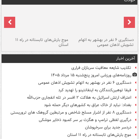
حوادث
دستگیری ۶ نفر در بهشهر به اتهام
موج بارش‌های تابستانه در راه ۱۱
تشویش اذهان عمومی
استان
فا
آخرین اخبار
تکذیب شایعه معافیت سربازان فراری
روزنامه‌های ورزشی امروز پنج‌شنبه ۱۵ مرداد ۱۴۰۵
دستگیری ۶ نفر در بهشهر به اتهام تشویش اذهان عمومی
فیفا توهین‌کنندگان به اینفانتینو را تهدید کرد
اعتراف ارتش اسرائیل به هلاکت ۲ افسر در تله انفجاری حزب‌الله
بغداد: نباید از خاک عراق به کشورهای دیگر حمله شود
دستگیری ۸ نفر از اشرار مسلح شاخص و مرتبطین گروهک های تروریستی
درگیری لفظی ترامپ و هگزث بر سر کمبود ذخایر موشکی
دردسر جدید برای سرخپوشان
موج بارش‌های تابستانه در راه ۱۱ استان