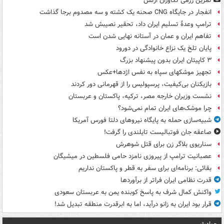
تمرین رزمی تکاوران ارتش
انفجار در جایگاه CNG صحنه یک کشته و سه مصدوم برجا گذاشت
ترامپ وعدۀ تسلیم ایران داد، تحقیر نصیبش شد
تفاهم ایران و عمان در آستانه نهایی شدن است
پایان تلخ یک نزاع خانوادگی در دورود
۳ کاپیتان ایران بدون پیشنهاد بزرگ
تجهیز موشکهای سپاه به نفس اژدها+عکس
بازیکنان بی‌کیفیت، پرسپولیس را از قهرمانی دور کردند
نشست وزیران خارجه مصر، ترکیه، پاکستان و عربستان
چرا موشک‌های ایران تمام نمی‌شود؟
شبیه‌سازی حمله به پایگاه نیروهای دلتا فورس آمریکا
صاعقه جان فوتبالیست تایلندی را گرفت!
سناریوی بلاگر زن برای قتل شوهرش
عصبانیت ترامپ از پیروزی نامزد حامی فلسطین در میشیگان
بقائی: برنامه‌ای برای سفر به قطر و پاکستان نداریم
قدرت نظامی ایران فراتر از برآوردها
واکنش کمال شرف به پاسخ کوبنده یمن به عربستان سعودی
قرار بود ایران به زانو درآید، اما به ابرقدرت منطقه تبدیل شد!