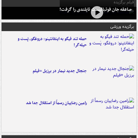
فیلم برگزیده
صاعقه جان فوتبالیست تایلندی را گرفت!
برگزیده ورزشی
حمله تند فیگو به اینفانتینو: دروغگو، پَست‌ و
حیله‌گر!
جنجال جدید نیمار در برزیل +فیلم
رامین رضاییان رسماً از استقلال جدا شد