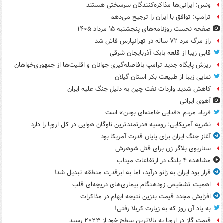
ونس: ایرانی‌ها مذاکره‌کنندگان سرسختی هستند
ترامپ: توافق با ایران را ترجیح می‌دهم
صفحه نخست روزنامه‌های پنجشنبه ۱۵ مرداد ۱۴۰۵
راز مرگ مرد ۷۲ ساله در تهرانپارس فاش شد
قابی زیبا از قلعه بابک آذربایجان شرقی
ریزش پایگاه جدید ترامپ بافاصله‌گیری جوانان و اقلیت‌ها از جمهوری‌خواهان
نمایی زیبا از طبیعت بکر استان گیلان
کاهش شدید واردات نفت چین به دلیل جنگ علیه ایران
آهوی ایرانی
فریاد مردم «فدایی خامنه‌ای بودن» است
نشریه آمریکایی: روسیه قدرتمندترین ناوگان هوایی در کل اروپا را دارد
آغاز جنگ ایران برای پایان قدرت آمریکا بود
سناریوی بلاگر زن برای قتل شوهرش
مشاهده ۴ پلنگ در ارتفاعات میناب
قرار بود ایران به زانو درآید، اما به ابرقدرت منطقه تبدیل شد!
اهمیت تشخیص زودهنگام بیماری‌های دریچه‌ای قلب
افزایش مجدد قیمت بنزین نتیجه ابهام در مذاکرات
به یاد آن روز که به زیارت کربلا رفتی!
قیمت گاز در اروپا به بالاترین سطح خود از ۲۰۲۳ رسید