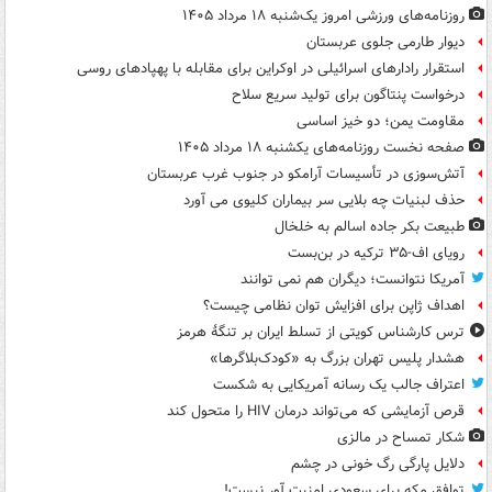
روزنامه‌های ورزشی امروز یک‌شنبه ۱۸ مرداد ۱۴۰۵
دیوار طارمی جلوی عربستان
استقرار رادارهای اسرائیلی در اوکراین برای مقابله با پهپادهای روسی
درخواست پنتاگون برای تولید سریع سلاح
مقاومت یمن؛ دو خیز اساسی
صفحه نخست روزنامه‌های یکشنبه ۱۸ مرداد ۱۴۰۵
آتش‌سوزی در تأسیسات آرامکو در جنوب غرب عربستان
حذف لبنیات چه بلایی سر بیماران کلیوی می آورد
طبیعت بکر جاده اسالم به خلخال
رویای اف-۳۵ ترکیه در بن‌بست
آمریکا نتوانست؛ دیگران هم نمی توانند
اهداف ژاپن برای افزایش توان نظامی چیست؟
ترس کارشناس کویتی از تسلط ایران بر تنگۀ هرمز
هشدار پلیس تهران بزرگ به «کودک‌بلاگرها»
اعتراف جالب یک رسانه آمریکایی به شکست
قرص آزمایشی که می‌تواند درمان HIV را متحول کند
شکار تمساح در مالزی
دلایل پارگی رگ خونی در چشم
توافق مکه برای سعودی امنیت آور نیست!