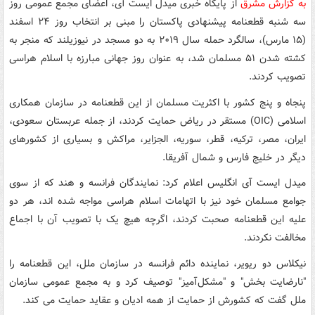
به گزارش مشرق
از پایگاه خبری میدل ایست آی، اعضای مجمع عمومی روز
سه شنبه قطعنامه پیشنهادی پاکستان را مبنی بر انتخاب روز ۲۴ اسفند
(۱۵ مارس)، سالگرد حمله سال ۲۰۱۹ به دو مسجد در نیوزیلند که منجر به
کشته شدن ۵۱ مسلمان شد، به عنوان روز جهانی مبارزه با اسلام هراسی
تصویب کردند.
پنجاه و پنج کشور با اکثریت مسلمان از این قطعنامه در سازمان همکاری
اسلامی (OIC) مستقر در ریاض حمایت کردند، از جمله عربستان سعودی،
ایران، مصر، ترکیه، قطر، سوریه، الجزایر، مراکش و بسیاری از کشورهای
دیگر در خلیج فارس و شمال آفریقا.
میدل ایست آی انگلیس اعلام کرد: نمایندگان فرانسه و هند که از سوی
جوامع مسلمان خود نیز با اتهامات اسلام هراسی مواجه شده اند، هر دو
علیه این قطعنامه صحبت کردند، اگرچه هیچ یک با تصویب آن با اجماع
مخالفت نکردند.
نیکلاس دو ریویر، نماینده دائم فرانسه در سازمان ملل، این قطعنامه را
"نارضایت بخش" و "مشکل‌آمیز" توصیف کرد و به مجمع عمومی سازمان
ملل گفت که کشورش از حمایت از همه ادیان و عقاید حمایت می کند.