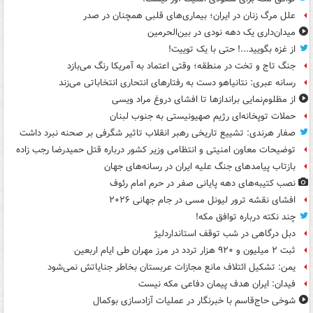
علل مرگ زنان در ایران؛ بیماری‌های قلبی همچنان در صدر
میدان‌داری یک دهه نودی در بین‌الحرمین
از غزه بگویید...! حتی با یک توییت!
جنگ تاج و تخت در منطقه؛ وقتی اعتماد به آمریکا رنگ می‌بازد
رسانه عبری: نتانیاهو دست به رفتارهای انتحاری انتخاباتی می‌زند
از مظلوم‌نمایی براندازها تا افشای دروغ مراد ویسی
حملات توپخانه‌ای رژیم صهیونیستی به جنوب لبنان
صفار هرندی: تشییع تاریخی رهبر انقلاب تاثیر شگرفی بر صحنه نبرد داشت
توضیحات معاون امنیتی و انتظامی وزیر کشور درباره قتل حمیدرضا رجب زاده
بازتاب پیامدهای جنگ علیه ایران در رسانه‌های جهان
نصب کتیبه‌های دهه پایانی صفر در حرم امام رئوف
افشای نقشه ترور لیونل مسی در جام جهانی ۲۰۲۶
چند نکته درباره توافق مکه!
دبل درگاهی در شب توقف استانداردلیژ
ثبت ۲ میلیون و ۹۲۰ هزار تردد در مرز مهران طی ایام اربعین
یمن: تشکیل ائتلاف مانع مجازات عربستان بخاطر جنایاتش نمی‌شود
فیدان: ایران هدف پیمان دفاعی مکه نیست
شوخی حاج‌قاسم با خبرنگار در عملیات آزادسازی بوکمال