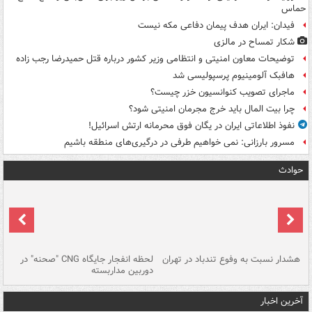
حماس
فیدان: ایران هدف پیمان دفاعی مکه نیست
شکار تمساح در مالزی
توضیحات معاون امنیتی و انتظامی وزیر کشور درباره قتل حمیدرضا رجب زاده
هافبک آلومینیوم پرسپولیسی شد
ماجرای تصویب کنوانسیون خزر چیست؟
چرا بیت المال باید خرج مجرمان امنیتی شود؟
نفوذ اطلاعاتی ایران در یگان فوق محرمانه ارتش اسرائیل!
مسرور بارزانی: نمی خواهیم طرفی در درگیری‌های منطقه باشیم
حوادث
ای
هشدار نسبت به وفوع تندباد در تهران
لحظه انفجار جایگاه CNG "صحنه" در
دس
دوربین مداربسته
ات
آخرین اخبار