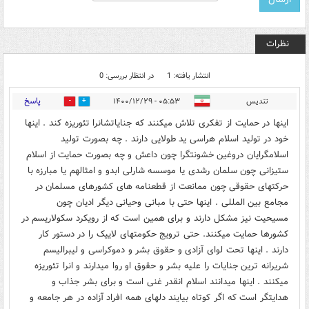
نظرات
انتشار یافته: 1
در انتظار بررسی: 0
پاسخ
تندیس
۰۵:۵۳ - ۱۴۰۰/۱۲/۲۹
0
3
اینها در حمایت از تفکری تلاش میکنند که جنایاتشانرا تئوریزه کند . اینها
خود در تولید اسلام هراسی ید طولایی دارند . چه بصورت تولید
اسلامگرایان دروغین خشونتگرا چون داعش و چه بصورت حمایت از اسلام
ستیزانی چون سلمان رشدی یا موسسه شارلی ابدو و امثالهم یا مبارزه با
حرکتهای حقوقی چون ممانعت از قطعنامه های کشورهای مسلمان در
مجامع بین المللی . اینها حتی با مبانی وحیانی دیگر ادیان چون
مسیحیت نیز مشکل دارند و برای همین است که از رویکرد سکولاریسم در
کشورها حمایت میکنند. حتی ترویج حکومتهای لاییک را در دستور کار
دارند . اینها تحت لوای آزادی و حقوق بشر و دموکراسی و لیبرالیسم
شریرانه ترین جنایات را علیه بشر و حقوق او روا میدارند و انرا تئوریزه
میکنند . اینها میدانند اسلام انقدر غنی است و برای بشر جذاب و
هدایتگر است که اگر کوتاه بیایند دلهای همه افراد آزاده در هر جامعه و