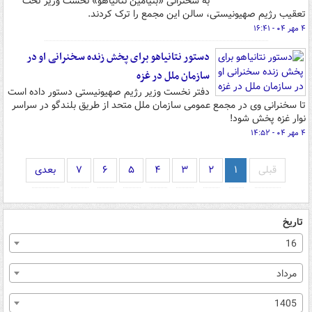
به سخنرانی «بنیامین نتانیاهو» نخست وزیر تحت
تعقیب رژیم صهیونیستی، سالن این مجمع را ترک کردند.
۴ مهر ۰۴ - ۱۶:۴۱
دستور نتانیاهو برای پخش زنده سخنرانی او در
سازمان ملل در غزه
دفتر نخست وزیر رژیم صهیونیستی دستور داده است
تا سخنرانی وی در مجمع عمومی سازمان ملل متحد از طریق بلندگو در سراسر
نوار غزه پخش شود!
۴ مهر ۰۴ - ۱۴:۵۲
قبلی
۱
۲
۳
۴
۵
۶
۷
بعدی
تاریخ
16
مرداد
1405