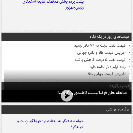
پشت پرده پخش هدفمند شایعه استعفای
رئیس‌جمهور
قیمت‌های روز در یک نگاه
قیمت نفت برنت به ۷۹ دلار رسید
افزایش قیمت طلا و نقره جهانی
قیمت نفت ۵ درصد کاهش یافت
رشد آرام دلار ادامه دارد
افزایش قیمت جهانی طلا
فیلم برگزیده
صاعقه جان فوتبالیست تایلندی را گرفت!
برگزیده ورزشی
حمله تند فیگو به اینفانتینو: دروغگو، پَست‌ و
حیله‌گر!