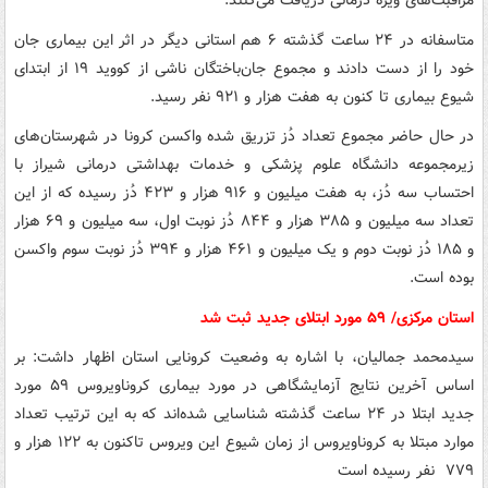
مراقبت‌های ویژه درمانی دریافت می‌کنند.
متاسفانه در ۲۴ ساعت گذشته ۶ هم استانی دیگر در اثر این بیماری جان
خود را از دست دادند و مجموع جان‌باختگان ناشی از کووید ۱۹ از ابتدای
شیوع بیماری تا کنون به هفت هزار و ۹۲۱ نفر رسید.
در حال حاضر مجموع تعداد دُز تزریق شده واکسن کرونا در شهرستان‌های
زیرمجموعه دانشگاه علوم پزشکی و خدمات بهداشتی درمانی شیراز با
احتساب سه دُز، به هفت میلیون و ۹۱۶ هزار و ۴۲۳ دُز رسیده که از این
تعداد سه میلیون و ۳۸۵ هزار و ۸۴۴ دُز نوبت اول، سه میلیون و ۶۹ هزار
و ۱۸۵ دُز نوبت دوم و یک میلیون و ۴۶۱ هزار و ۳۹۴ دُز نوبت سوم واکسن
بوده است.
استان مرکزی/ ۵۹ مورد ابتلای جدید ثبت شد
سیدمحمد جمالیان، با اشاره به وضعیت کرونایی استان اظهار داشت: بر
اساس آخرین نتایج آزمایشگاهی در مورد بیماری کروناویروس ۵۹ مورد
جدید ابتلا در ۲۴ ساعت گذشته شناسایی شده‌اند که به این ترتیب تعداد
موارد مبتلا به کروناویروس از زمان شیوع این ویروس تاکنون به ۱۲۲ هزار و
۷۷۹ نفر رسیده است