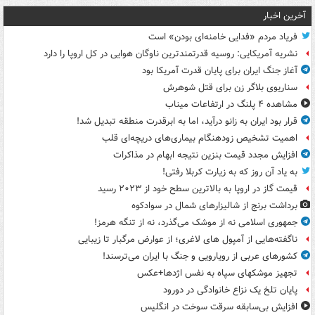
آخرین اخبار
فریاد مردم «فدایی خامنه‌ای بودن» است
نشریه آمریکایی: روسیه قدرتمندترین ناوگان هوایی در کل اروپا را دارد
آغاز جنگ ایران برای پایان قدرت آمریکا بود
سناریوی بلاگر زن برای قتل شوهرش
مشاهده ۴ پلنگ در ارتفاعات میناب
قرار بود ایران به زانو درآید، اما به ابرقدرت منطقه تبدیل شد!
اهمیت تشخیص زودهنگام بیماری‌های دریچه‌ای قلب
افزایش مجدد قیمت بنزین نتیجه ابهام در مذاکرات
به یاد آن روز که به زیارت کربلا رفتی!
قیمت گاز در اروپا به بالاترین سطح خود از ۲۰۲۳ رسید
برداشت برنج از شالیزارهای شمال در سوادکوه
جمهوری اسلامی نه از موشک می‌گذرد، نه از تنگه هرمز!
ناگفته‌هایی از آمپول های لاغری؛ از عوارض مرگبار تا زیبایی
کشورهای عربی از رویارویی و جنگ با ایران می‌ترسند!
تجهیز موشکهای سپاه به نفس اژدها+عکس
پایان تلخ یک نزاع خانوادگی در دورود
افزایش بی‌سابقه سرقت سوخت در انگلیس