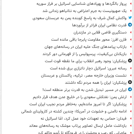
پرواز بالگردها و پهپادهای شناسایی اسرائیل بر فراز سوریه
یک صهیونیست به جرم اعتراض به نتانیاهو زندانی شد
واکنش کمال شرف به پاسخ کوبنده یمن به عربستان سعودی
قدرت نظامی ایران فراتر از برآوردها
دستگیری قاضی قلابی در مازندران
فارن افرز: محور مقاومت پابرجا باقی مانده است
بازتاب پیامدهای جنگ علیه ایران در رسانه‌های جهان
بازیکنان بی‌کیفیت، پرسپولیس را از قهرمانی دور کردند
پزشکیان: وجود رهبر انقلاب برای ما نقطه قوت است
رسانه عبری: اسرائیل دچار ناترازی برق شده است
نشست وزیران خارجه مصر، ترکیه، پاکستان و عربستان
پزشکیان: ایران را همه مردم نگه داشتند
ایران در مسیر تبدیل شدن به قدرت برتر منطقه است!
ارتش یمن: نفتکش سعودی را در خلیج عدن هدف قرار دادیم
پزشکیان: اگر تا امروز مانده‌ایم، به‌خاطر مردم نجیب ایران است
ادامه ناامنی و خشونت در آمریکا؛ چندین کشته در کارولینای شمالی
فیدان: حماس به تعهدات خود عمل کرد، امّا اسرائیل نه
بازداشت عامل ارسال تصاویر پرتاب موشک به رسانه‌های معاند
ماجرایی که رعب و وحشت را در فرودگاه تل‌آویو حاکم کرد