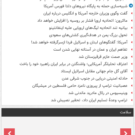
شبیه‌سازی حمله به پایگاه نیروهای دلتا فورس آمریکا
گفت وگوی وزیران خارجه آمریکا و انگلیس درباره ایران
ماکرون: اتحادیه اروپا فشار بر روسیه را افزایش خواهد داد
بیانیه تند اتحادیه لیگ‌های اروپایی علیه اینفانتینو
تحول بزرگ یمن در هدف‌گیری کشتی‌های سعودی
آمریکا: گفتگوهای لبنان و اسرائیل فردا ازسرگرفته خواهد شد!
تفاهم ایران و عمان در آستانه نهایی شدن است
وزیر صمت عازم قرقیزستان شد
اعتراف تحلیلگر آمریکایی؛ واشنگتن در برابر ایران راهبرد خود را باخت
آقای گل جام جهانی مقابل اسرائیل ایستاد
حادثه امنیتی دریایی در جنوب شرقی عدن
عصبانیت ترامپ از پیروزی نامزد حامی فلسطین در میشیگان
وینیسیوس در رئال مادرید ماندنی شد
ترامپ وعدۀ تسلیم ایران داد، تحقیر نصیبش شد
سلامت