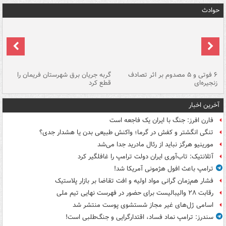
حوادث
۶ فوتی و ۵ مصدوم بر اثر تصادف
گربه جریان برق شهرستان فریمان را
رگ
زنجیره‌ای
قطع کرد
آخرین اخبار
فارن افرز: جنگ با ایران یک فاجعه است
تنگی انگشتر و کفش در گرما؛ واکنش طبیعی بدن یا هشدار جدی؟
مورینیو هرگز نباید از رئال مادرید جدا می‌شد
آتلانتیک: تاب‌آوری ایران دولت ترامپ را غافلگیر کرد
ترامپ باعث افول هژمونی آمریکا شد!
فشار هم‌زمان گرانی مواد اولیه و افت تقاضا بر بازار پلاستیک
رقابت ۲۸ والیبالیست برای حضور در فهرست نهایی تیم ملی
اسامی ژل‌های غیر مجاز شستشوی پوست منتشر شد
سندرز: ترامپ نماد فساد، اقتدارگرایی و جنگ‌طلبی است!