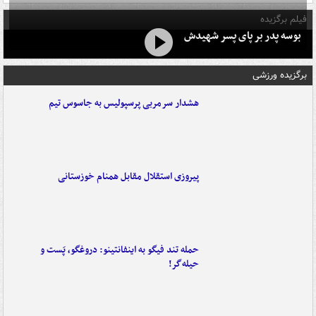
فیلم برگزیده
بوسه‌ پدر بر پای پسر شهیدش
برگزیده ورزشی
هشدار سرمربی پرسپولیس به جاسوس تیم
پیروزی استقلال مقابل همنام خوزستانی
حمله تند فیگو به اینفانتینو: دروغگو، پَست‌ و
حیله‌گر!