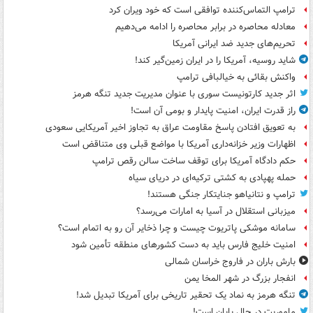
ترامپ التماس‌کننده توافقی است که خود ویران کرد
معادله محاصره در برابر محاصره را ادامه می‌دهیم
تحریم‌های جدید ضد ایرانی آمریکا
شاید روسیه، آمریکا را در ایران زمین‌گیر کند!
واکنش بقائی به خیالبافی ترامپ
اثر جدید کارتونیست سوری با عنوان مدیریت جدید تنگه هرمز
راز قدرت ایران، امنیت پایدار و بومی آن است!
به تعویق افتادن پاسخ مقاومت عراق به تجاوز اخیر آمریکایی سعودی
اظهارات وزیر خزانه‌داری آمریکا با مواضع قبلی وی متناقض است
حکم دادگاه آمریکا برای توقف ساخت سالن رقص ترامپ
حمله پهپادی به کشتی ترکیه‌ای در دریای سیاه
ترامپ و نتانیاهو جنایتکار جنگی هستند!
میزبانی استقلال در آسیا به امارات می‌رسد؟
سامانه موشکی پاتریوت چیست و چرا ذخایر آن رو به اتمام است؟
امنیت خلیج فارس باید به دست کشورهای منطقه تأمین شود
بارش باران در فاروج خراسان شمالی
انفجار بزرگ در شهر المخا یمن
تنگه هرمز به نماد یک تحقیر تاریخی برای آمریکا تبدیل شد!
ماموریت در حال پایان است!