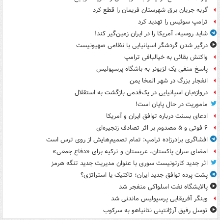
گربه جریان برق شهرستان فریمان را قطع کرد
ترامپ سوئیس را تهدید کرد
شاید روسیه، آمریکا را در ایران زمین‌گیر کند!
درگیر شدن گردشگر اسپانیایی با نظامی صهیونیست
واکنش بقائی به خیالبافی ترامپ
پاسخ منفی یک لژیونر به باشگاه پرسپولیس
انفجار بزرگ در شهر المخا یمن
دروازه‌بان اسپانیایی در یک‌قدمی بازگشت به استقلال
ماموریت در حال پایان است!
ادعای بسنت درباره توافق ایران و آمریکا
۶ فوتی و ۵ مصدوم بر اثر تصادف زنجیره‌ای
افشاگری برادرزاده ترامپ: تمام تصمیم‌هایش از روی ترس است
امضای سران پاکستان، عربستان و ترکیه برای «دفاع جمعی»
اثر جدید کارتونیست سوری با عنوان مدیریت جدید تنگه هرمز
پشت پرده توافق جدید ایران؛ تاکتیک یا استراتژی؟
پالایشگاه نفت اسلواکی منفجر شد
وینگر آفریقایی پرسپولیس ماندنی شد
توسل رفیق آرژانتینی نتانیاهو به سرکوب