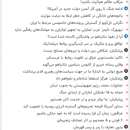
مراقب علائم هپاتیت باشید!
ادامه جنگ تا روی کار آمدن دولت جدید در آمریکا!
باغچه‌های خانگی در کاهش خطر ابتلا به دیابت موثرند
نگرانی تل‌آویو از گسترش پرونده‌های جاسوسی مرتبط با ایران
نیویورک تایمز: غرب تمایلی به تجهیز اوکراین به موشک‌های رهگیر ندارد
آیا از نفوذ نتانیاهو در واشنگتن کاسته شده است؟
توافق پرو و مکزیک بر سر ازسرگیری روابط دیپلماتیک
پزشکیان: شکافی بین دولت و نیروهای مسلح نیست
تاکید نخست‌وزیر عراق بر تقویت روابط با عربستان
وقتی رسانه عبری از کابوس بنیامین نتانیاهو می‌گوید
هیچ دولتی به اندازۀ ما در جهت سیاست‌های رهبری قدم برنداشت
پزشکیان: هرگز استعفا نداده‌ام و نخواهم داد
تجاوزات مجدد رژیم صهیونیستی به جنوب لبنان
حمله به ۱۵ نفتکش‌ اماراتی از ابتدای جنگ
پزشکیان: ما نوکر مردم و در خدمت آنان هستیم
سنای آمریکا لایحه تحریم‌های گسترده انرژی روسیه را تصویب کرد
عراقچی: زمان آن فرا رسیده است که به خود متکی باشیم
۶ فوتی و ۵ مصدوم بر اثر تصادف زنجیره‌ای
بدون تعارف با پدر و پسر قهرمان