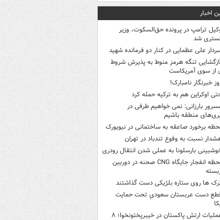
ن اخبار
کیل ترامپ در پرونده حق‌السکوت، وزیر
گستری شد
ردار علی عظمایی در کنار دو فرمانده شهید
ازگشایی تنگه هرمز منوط به پذیرش شروط
ن از سوی آمریکاست
وز خبرنگار نامبارک!
تی اوکراین هم به ترکیه حمله کرد
سرور بارزانی: نمی خواهیم طرفی در
ری‌های منطقه باشیم
حظه برخورد صاعقه به ساختمانی در نیویورک
شدار نسبت به وفوع تندباد در تهران
وشبینی بارسلونا به عملی شدن انتقال رودری
لحظه انفجار جایگاه CNG صحنه در دوربین
بسته
رک ها روی ستاره بلژیکی دست گذاشتند
طع دست عربستان سعودیِ تحت حمایت
کا
عملیات ارتش پاکستان در خیبرپختونخوا؛ ۸