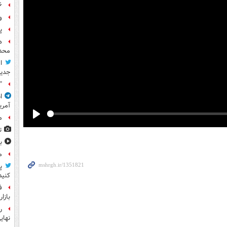
۶ فوتی و ۵ مصدوم بر ا
و
پ
ه
محدو
ا
جدید
"
ا
آمری
م
Play
ت
ب
م
پ
کنید
ف
بازا
نهای