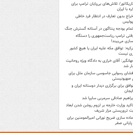
اریکاتور/ تلاش‌های بی‌پایان ترامپ برای
ره با ایران
خراج بدون تعارف در انتظار فرد خاطی
پولیس
تمام بودجه پنتاگون در آستانه گسترش جنگ
قتی ترامپ ریاست‌جمهوری را دستگاه
سازی می‌بیند!
رکیه: توافق مکه علیه ایران یا هیچ کشور
ری نیست
هانگیر: آقای خرازی به دادگاه ویژه روحانیت
ر شد
فشای رسوایی جاسوسی سازمان ملل برای
 صهیونیستی
وافق برای برگزاری دیدار دوستانه ایران و
ایجان
براهیم صادقی سرمربی سایپا شد
اکید وزارت خارجه بر لزوم روشن شدن ابعاد
ت تروریستی مزار شریف
ماده سازی ضریح نورانی امیرالمومنین برای
 پایانی صفر