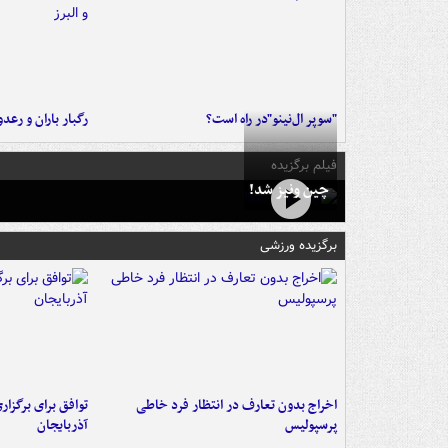
"سوپر ال‌نینو"در راه است؟
رگبار باران و رعدو
فیلم برگزیده
چین ونیز شد!
برگزیده ورزشی
اخراج بدون تعارف در انتظار فرد خاطی
توافق برای برگزاری
پرسپولیس
آذربایجان