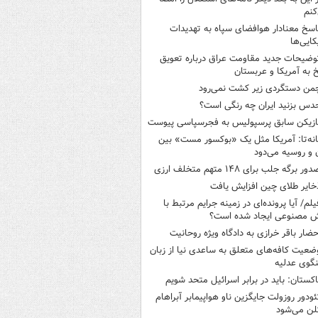
کنم
اسخ معنادار هوافضای سپاه به تهدیدات
کایی‌ها
وضیحات جدید مقاومت عراق درباره تعویق
 به آمریکا و عربستان
من دستگردی زیر کشت نمی‌رود
دس بزنید ایران چه رنگی است؟
ازیکن سابق پرسپولیس به فجرسپاسی پیوست
انه‌تا: آمریکا مثل یک «بوکسور مست» بین
ن و روسیه می‌دود
ور برگه جلب برای ۱۴۸ متهم متخلف ارزی
خایر طلای چین افزایش یافت
یلم/ آیا پرونده‌ای در زمینه جرایم مرتبط با
 مصنوعی ایجاد شده است؟
حضار باقر خرازی به دادگاه ویژه روحانیت
ضعیت کافه‌های متعلق به ساعدی نیا از زبان
گوی عدلیه
اکستان: باید در برابر اسرائیل متحد شویم
ئودور روزولت جایگزین ناو هواپیمابر آبراهام
لن می‌شود