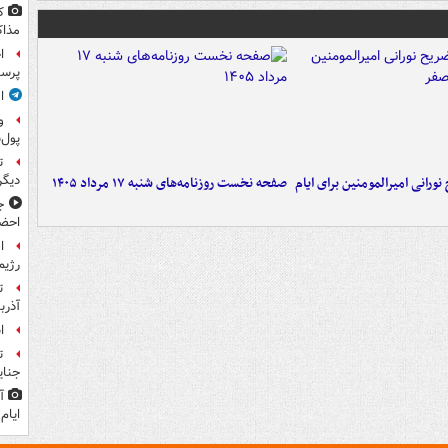
ک
مذاک
ا
پرس
ا
و
پول‌
ت
دیگ
ورانی امیرالمومنین برای ایام
صفحه نخست روزنامه‌های شنبه ۱۷ مرداد ۱۴۰۵
ج
احضا
ا
رژیم
ت
آذرب
ا
ت
جنای
آ
ایام