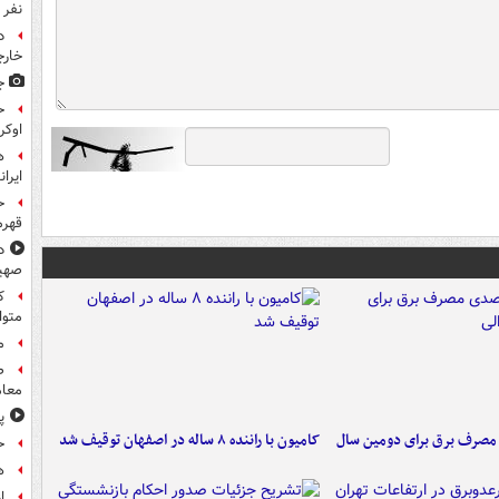
نفر 
د
خارج
ج
ح
اوکر
ه
ایرا
ح
قهرم
د
صهی
متوا
م
معام
پ
صدی مصرف برق برای دومین سال
کامیون با راننده ۸ ساله در اصفهان توقیف شد
ح
هد
ا