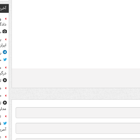
آخری
و
داد
س
ب
ایرا
ر
ح
م
درگی
ل
ه
خ
مدار
ت
ق
آمری