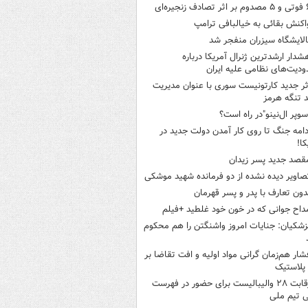
ثر تصادف زنجیره‌ای
اکنش بقائی به خیالبافی ترامپ
الایشگاه سیزران منفجر شد
شدار ارشدترین ژنرال آمریکا درباره
دیت‌های نظامی علیه ایران
ثر جدید کارتونیست سوری با عنوان مدیریت
 تنگه هرمز
سوپر ال‌نینو"در راه است؟
دامه جنگ تا روی کار آمدن دولت جدید در
کا!
قصد جدید پسر زیدان
صاویر دیده‌ نشده از دو فرمانده شهید موشکی
دون تعارف با پدر و پسر قهرمان
داح جوانی که در خون خود غلطید +فیلم
زشکیان: جنایات امروز واشنگتن را هم محکوم
شار هم‌زمان گرانی مواد اولیه و افت تقاضا بر
ر پلاستیک
رقابت ۲۸ والیبالیست برای حضور در فهرست
ی تیم ملی