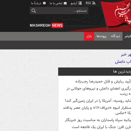
RSS
آرشیو
تماس با ما
دربارهٔ ما
MASHREGH
NEWS
یلم
دیدگاه
پیوندها
بازار
زدیدترین ها
أیید ربایش و قتل حمیدرضا رجب‌زاده
رگیری اعضای داعش و نیروهای جولانی در
 زینب
اید روسیه، آمریکا را در ایران زمین‌گیر کند!
استقرار انبوه «دی‌اف‑۱۷» و پایان عصر پدافند
یکا +عکس
یانیه سپاه پاسداران به مناسبت روز خبرنگار
ارن افرز: جنگ با ایران یک فاجعه است