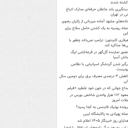
کشته شدند
ستگیری باند جاعلان حرفه‌ای مدارک اتباع
ی در تهران
اده‌های مشهد آماده میزبانی از زائران رضوی
مله روسیه به یک کشتی حامل سلاح برای
این
یلاری کلینتون: ترامپ نمی‌داند چطور با
نی‌ها مذاکره کند
ضور نماینده گل‌گهر در قرعه‌کشی لیگ
انان آسیا
رگیر شدن گردشگر اسپانیایی با نظامی
ونیست
کاهش ۳ درصدی مصرف برق برای دومین سال
لی
داح جوانی که در خون خود غلطید +فیلم
صعود ۱۱۲ هزار واحدی شاخص بورس در
لات امروز
رونده یونیک فایننس به کجا رسید؟
مله پهپادی به پالایشگاه لیبی
ایای روز خبرنگار ۱۴۰۵ اعلام شد
ز این به بعد دیگر نامه‌های استقلال را امضا