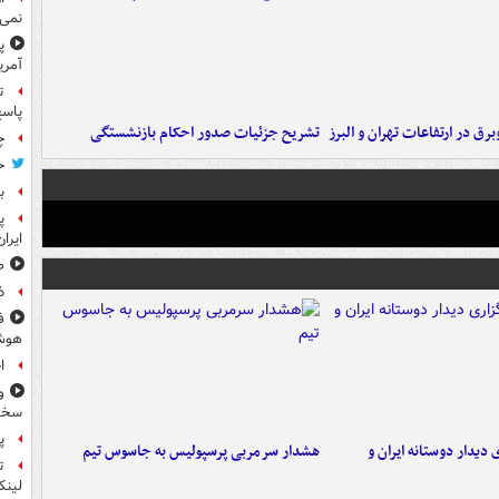
نمی‌
پ
آمری
ت
پاسخ
برق در ارتفاعات تهران و البرز
تشریح جزئیات صدور احکام بازنشستگی
چ
ح
ب
پ
ایرا
صد
ذ
ف
هوش
ا
و
سخن
پ
 دیدار دوستانه ایران و
هشدار سرمربی پرسپولیس به جاسوس تیم
ت
لینک