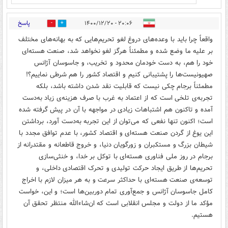
پاسخ
۲۰:۰۶ - ۱۴۰۰/۱۲/۲۰
3
9
واقعاً چرا باید با وعده‌های دروغ لغو تحریم‌هایی که به بهانه‌های مختلف
بر علیه ما وضع شده و مطمئناً هرگز لغو نخواهد شد، صنعت هسته‌ای
خود را هم، به دست خودمان محدود و تخریب، و جاسوسان آژانس
صهیونیست‌ها را پشتیبانی کنیم و اقتصاد کشور را هم شرطی نماییم؟!
مطمئناً برجام چکی نیست که قابلیت نقد شدن داشته باشد، بلکه
تجربه‌ی تلخی است که از اعتماد به غرب با صرف هزینه‌ی زیاد به‌دست
آمده و تاکنون هم اشتباهات زیادی در مواجهه با آن در پیش گرفته شده
است؛ اکنون تنها نفعی که می‌توان از این تجربه به‌دست آورد، برداشتن
این یوغ از گردن صنعت هسته‌ای و اقتصاد کشور، با عدم توافق مجدد با
شیطان بزرگ و مستکبران و زورگویان دنیا، و خروج قاطعانه و مقتدرانه از
برجام در روز ملی فناوری هسته‌ای با توکل بر خدا، و خنثی‌سازی
تحریم‌ها از طریق ایجاد حرکت تولیدی و تحرک اقتصادی داخلی، و
توسعه‌ی صنعت هسته‌ای با حداکثر سرعت و به هر میزان لازم با اخراج
کامل جاسوسان آژانس و جمع‌آوری تمام دوربین‌ها است؛ و این، خواست
مؤکد ما از دولت و مجلس انقلابی است که ان‌شاءالله منتظر تحقق آن
هستیم.