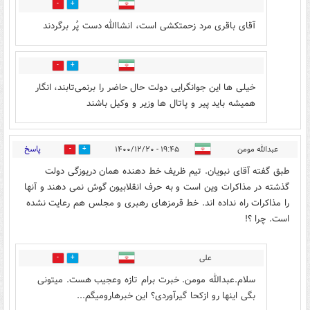
2
7
آقای باقری مرد زحمتکشی است، انشاالله دست پُر برگردند
1
4
خیلی ها این جوانگرایی دولت حال حاضر را برنمی‌تابند، انگار
همیشه باید پیر و پاتال ها وزیر و وکیل باشند
پاسخ
عبدالله مومن
۱۹:۴۵ - ۱۴۰۰/۱۲/۲۰
7
9
طبق گفته آقای نبویان. تیم ظریف خط دهنده همان دریوزگی دولت
گذشته در مذاکرات وین است و به حرف انقلابیون گوش نمی دهند و آنها
را مذاکرات راه نداده اند. خط قرمزهای رهبری و مجلس هم رعایت نشده
است. چرا ؟!
علی
2
2
سلام.عبدالله مومن. خبرت برام تازه وعجیب هست. میتونی
بگی اینها رو ازکحا گیرآوردی؟ این خبرهارومیگم...