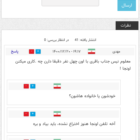
نظرات
انتشار یافته: 41
در انتظار بررسی: 0
پاسخ
مهدی
۱۹:۱۷ - ۱۴۰۰/۱۲/۲۰
8
8
معلوم نیس جناب باقری با اون چهل نفر دقبقا دارن چه .کاری میکنن
اونجا !
3
2
خودشون یا خانواده هاشون؟
3
2
آخه تلفن اونجا هنوز اختراع نشده، باید بیاد و بره