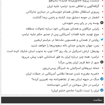
شکست پروژه «خاورمیانه جدید» نتانیاهو
گزافه‌گویی و لفاظی جدید ترامپ علیه ایران
پیروزی استقلال مقابل همنام خوزستانی در دیداری تدارکاتی
انفجار در حومه دمشق چند کشته و زخمی برجا گذاشت
بوسه‌ پدر بر پای پسر شهیدش
رایزنی عراقچی و همتای موریتانی خود درباره تحولات منطقه
موج تهدید علیه قضات آمریکایی پس از صدور حکم علیه ترامپ
روایتی از همدلی و همسویی ملت‌ها در مراسم اربعین
یمن: جهان به‌زودی صدای ناله سعودی‌ها را خواهد شنید
یونیفل: ارتش اسرائیل در یک روز ۱۱۳ توپ به جنوب لبنان شلیک کرده است
ترامپ: همه چیز درباره ایران به طور استثنایی خوب پیش می‌رود
عبور از خط قرمز ایران یعنی مرگ!
حمله نیروهای اسرائیلی به خبرنگار پرس‌تی‌وی
«ضربه مغزی» شدن صدها نظامی آمریکایی در حملات ایران
جنگ در جبهه لبنان بعد از تفاهم‌نامه چه تغییری کرده؟
ترامپ در حال سوختن در آتشی خودساخته
ایران را تست نکنید! جاده‌ی خشم ایران!
سلامت