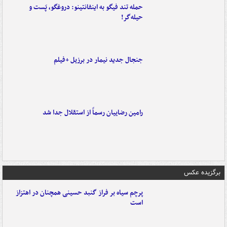
حمله تند فیگو به اینفانتینو: دروغگو، پَست‌ و
حیله‌گر!
جنجال جدید نیمار در برزیل +فیلم
رامین رضاییان رسماً از استقلال جدا شد
برگزیده عکس
پرچم سیاه بر فراز گنبد حسینی همچنان در اهتزاز
است