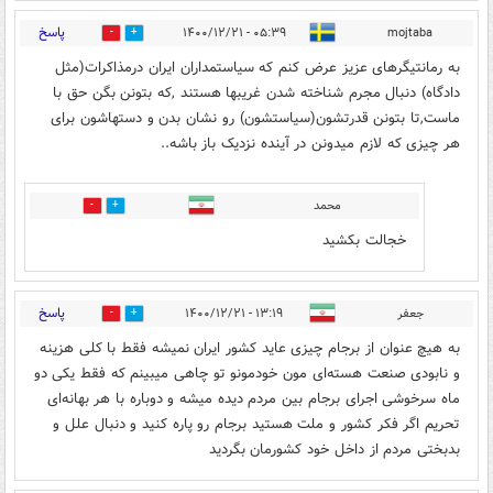
پاسخ
۰۵:۳۹ - ۱۴۰۰/۱۲/۲۱
mojtaba
1
0
به رمانتیگرهای عزیز عرض کنم که سیاستمداران ایران درمذاکرات(مثل
دادگاه) دنبال مجرم شناخته شدن غریبها هستند ,که بتونن بگن حق با
ماست,تا بتونن قدرتشون(سیاستشون) رو نشان بدن و دستهاشون برای
هر چیزی که لازم میدونن در آینده نزدیک باز باشه..
محمد
0
1
خجالت بکشید
پاسخ
جعفر
۱۳:۱۹ - ۱۴۰۰/۱۲/۲۱
0
1
به هیچ عنوان از برجام چیزی عاید کشور ایران نمیشه فقط با کلی هزینه
و نابودی صنعت هسته‌ای مون خودمونو تو چاهی میبینم که فقط یکی دو
ماه سرخوشی اجرای برجام بین مردم دیده میشه و دوباره با هر بهانه‌ای
تحریم اگر فکر کشور و ملت هستید برجام رو پاره کنید و دنبال علل و
بدبختی مردم از داخل خود کشورمان بگردید