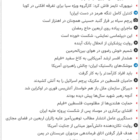
نیویورک تایمز فاش کرد: کارگروه ویژه سیا برای تفرقه افکنی در کوبا
کنترل کامل تنگه هرمز در دست ایران!
پرچم سیاه بر فراز گنبد حسینی همچنان در اهتزاز است
ماجرای پیاده روی اربعین حاج رمضان
این دیپلماسی نمایشی، شکست خورده است
روایت پزشکیان از انحلال بانک آینده
شمیم خوش رضوی در هوای بین‌الحرمین
هشدار افسر ارشد آمریکایی به کاخ سفید +فیلم
موشک‌های بالستیک ایران؛ چالش راهبردی آمریکا
باید افراد کارآمدتر را به کار گرفت
حامیان فلسطین در مکزیک پرچم اسرائیل را به آتش کشیدند
دبیرکل سازمان ملل باز هم خواستار آتش‌بس فوری در اوکراین شد
آنچه رهبر شهید سال‌ها پیش دیده بودند
حمایت هلندی‌ها از مظلومیت فلسطین +فیلم
افشای برکناری در موساد پس از شکست پروژه علیه ایران
دستگیری عامل انتشار مطالب توهین‌آمیز علیه زائران اربعین در فضای مجازی
روایت تکان‌دهنده دانش‌آموز مینابی از جنایت آمریکا
هدف قرار گرفتن اتاق‌ فرماندهی مزدوران عربستان در یمن