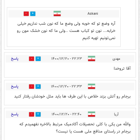
Askani
1
0
آره وضع تو که خوبه ولی وضع ما که نون شب نداریم خیلی
خرابه... نون تو کباب هست ..ولی ما که نون خشک مون رو
نمی‌تونیم تهیه کنیم
پاسخ
مهدی
۲۲:۲۳ - ۱۴۰۰/۱۲/۲۰
0
2
آقا تروخدا
پاسخ
۲۲:۳۳ - ۱۴۰۰/۱۲/۲۰
2
11
برجام رو آتش بزند خلاص با این طرف ها باید مثل خودشان رفتار کنید
پاسخ
آریا
۲۲:۴۰ - ۱۴۰۰/۱۲/۲۰
0
2
والله من یکی با کلی تحصیلات آکادمیک مرتبط بالاخره نفهمیدم که
برجام در راستای منافع ملی هست یا نیست؟