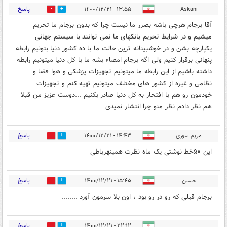
پاسخ
۱۳:۵۵ - ۱۴۰۰/۱۲/۲۱
Askani
2
0
آقا برجام هرچی باشه بضرر ما نیست چرا که بدون برجام ما تحریم
میشیم و در شرایط تحریم بانکهای ما نمی توانند با سیستم جهانی
یکپارچه بشن و در خوشبینانه ترین حالت ما با ده کشور دنیا بتونیم رابطه
پنهانی برقرار کنیم ولی اگه برجام امضاء بشه ما با کل دنیا میتونیم رابطه
داشته باشیم از این رابطه ما میتونیم تجهیزات پزشکی و هوا فضا و
نظامی و غیره از کشور های مختلف میتونیم تهیه کنم و تجهیزات
خودمون رو هم با افتخار به کل دنیا صادر بکنیم ...دوست عزیز من قبلا
هم نظر دادم نظر منو چرا انتشار نمیدی
پاسخ
مریم سوری
۱۴:۴۳ - ۱۴۰۰/۱۲/۲۱
0
0
این ۵۰خط نوشتی یک ماه نظرت همینهرباطی
پاسخ
حسین
۱۵:۴۵ - ۱۴۰۰/۱۲/۲۱
0
0
برجام قبلی که رو در رو بود ، اون بلا سرمون آورد ........
پاسخ
۲۲:۱۲ - ۱۴۰۰/۱۲/۲۱
0
0