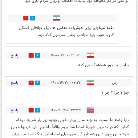
توافقی در کار نخواهد بود نباید با اعصاب و روان مردم بازی کرد
0
3
نکنه میخوای برای خوش‌آمد بعضی ها، یک توافقی کشکی
کنن. خوب باید مواظب باشن سرشون کلاه نره.
پاسخ
۲۲:۰۲ - ۱۴۰۰/۱۲/۲۰
0
0
حاجی یه جور هماهنگ می کنه
پاسخ
رض
۲۲:۲۱ - ۱۴۰۰/۱۲/۲۰
1
1
چرا ؟ چرا ؟ چرا ؟
پاسخ
۲۲:۲۳ - ۱۴۰۰/۱۲/۲۰
1
2
بابا وضع ما نسبت به چند سال پیش خیلی بهتره زیر بار شرایط برجام
کذایی که در بدترین شرایط امضا شد بریم واقعاً باختیم الان غربیها خیلی
خوشحالن چون دارن دستاپچگی مارو برای امضاء این ننگ نامه می بینن