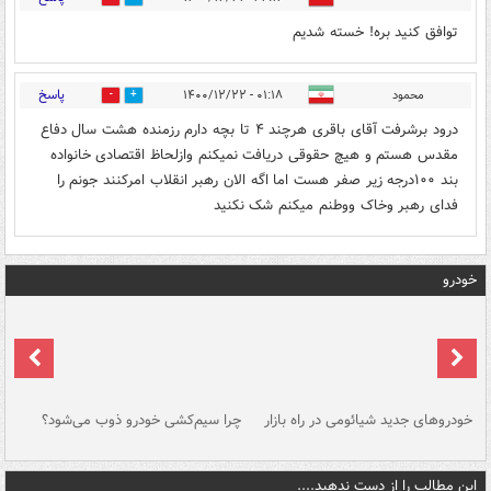
توافق کنید بره! خسته شدیم
پاسخ
محمود
۰۱:۱۸ - ۱۴۰۰/۱۲/۲۲
0
0
درود برشرفت آقای باقری هرچند ۴ تا بچه دارم رزمنده هشت سال دفاع
مقدس هستم و هیچ حقوقی دریافت نمیکنم وازلحاظ اقتصادی خانواده
بند ۱۰۰درجه زیر صفر هست اما اگه الان رهبر انقلاب امرکنند جونم را
فدای رهبر وخاک ووطنم میکنم شک نکنید
خودرو
خودروهای جدید شیائومی در راه بازار
چرا سیم‌کشی خودرو ذوب می‌شود؟
شو
این مطالب را از دست ندهید....