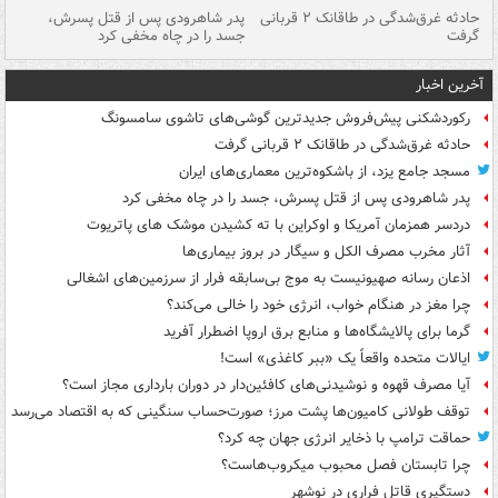
شته
حادثه غرق‌شدگی در طاقانک ۲ قربانی
پدر شاهرودی پس از قتل پسرش،
دس
گرفت
جسد را در چاه مخفی کرد
آخرین اخبار
رکوردشکنی پیش‌فروش جدیدترین گوشی‌های تاشوی سامسونگ
حادثه غرق‌شدگی در طاقانک ۲ قربانی گرفت
مسجد جامع یزد، از باشکوه‌ترین معماری‌های ایران
پدر شاهرودی پس از قتل پسرش، جسد را در چاه مخفی کرد
دردسر همزمان آمریکا و اوکراین با ته کشیدن موشک های پاتریوت
آثار مخرب مصرف الکل و سیگار در بروز بیماری‌ها
اذعان رسانه صهیونیست به موج بی‌سابقه فرار از سرزمین‌های اشغالی
چرا مغز در هنگام خواب، انرژی خود را خالی می‌کند؟
گرما برای پالایشگاه‌ها و منابع برق اروپا اضطرار آفرید
ایالات متحده واقعاً یک «ببر کاغذی» است!
آیا مصرف قهوه و نوشیدنی‌های کافئین‌دار در دوران بارداری مجاز است؟
توقف طولانی کامیون‌ها پشت مرز؛ صورت‌حساب سنگینی که به اقتصاد می‌رسد
حماقت ترامپ با ذخایر انرژی جهان چه کرد؟
چرا تابستان فصل محبوب میکروب‌هاست؟
دستگیری قاتل فراری در نوشهر