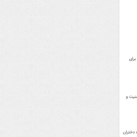
برای
منیت و
 دختران