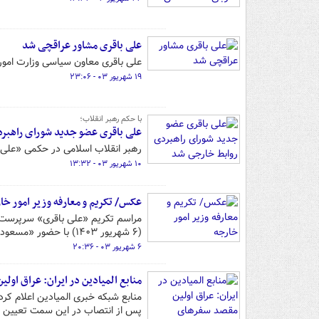
علی باقری مشاور عراقچی شد
علی باقری معاون سیاسی وزارت امور
۱۹ شهریور ۰۳ - ۲۳:۰۶
با حکم رهبر انقلاب؛
علی باقری عضو جدید شورای راهبر
رهبر انقلاب اسلامی در حکمی «علی 
۱۰ شهریور ۰۳ - ۱۳:۳۲
عکس/ تکریم و معارفه وزیر امور خا
مراسم تکریم «علی باقری» سرپرست و
(۶ شهریور ۱۴۰۳) با حضور «مسعود پزشکیان» رئیس جمهور در وزارت خارجه برگزار شد.
۶ شهریور ۰۳ - ۲۰:۳۶
منابع المیادین در ایران: عراق او
منابع شبکه خبری المیادین اعلام کر
پس از انتصاب در این سمت تعیین کرد