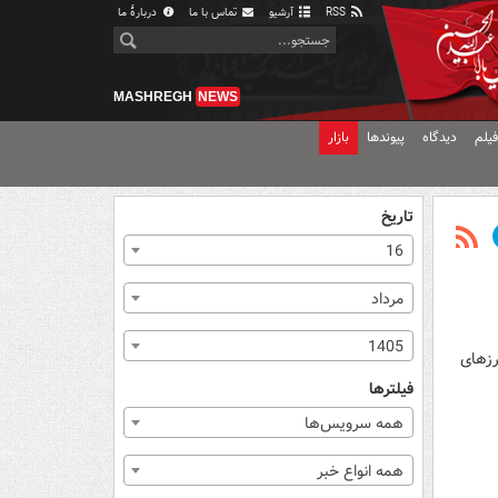
RSS
آرشیو
تماس با ما
دربارهٔ ما
MASHREGH
NEWS
یلم
دیدگاه
پیوندها
بازار
تاریخ
16
مرداد
1405
رزهای
فیلترها
همه سرویس‌ها
همه انواع خبر