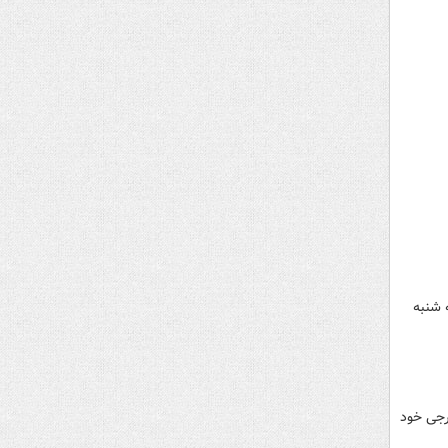
 شنبه
رجی خود