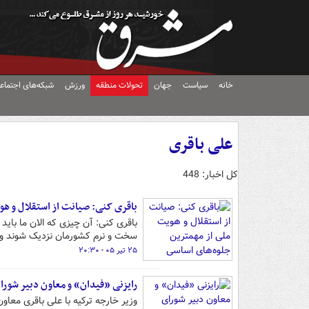
خانه
سیاست
جهان
تحولات منطقه
ورزش
شبکه‌های اجتماع
علی باقری
کل اخبار: 448
باقری کنی: صیانت از استقلال و ه
باقری کنی: آن چیزی که الان ما بای
سخت و نرم کشورمان نزدیک شوند و نت
۲۵ تیر ۰۵ - ۲۰:۳۰
رایزنی «فیدان» و معاون دبیر شورا
وزیر خارجه ترکیه با علی باقری معاون