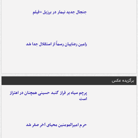
جنجال جدید نیمار در برزیل +فیلم
رامین رضاییان رسماً از استقلال جدا شد
برگزیده عکس
پرچم سیاه بر فراز گنبد حسینی همچنان در اهتزاز
است
حرم امیرالمومنین محیای آخر صفر شد