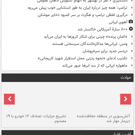
دستگیری ۶ نفر در بهشهر به اتهام تشویش اذهان عمومی
ترامپ: همه چیز درباره ایران به طور استثنایی خوب پیش می‌رود
درگیری لفظی ترامپ و هگزث بر سر کمبود ذخایر موشکی
آهوی ایرانی
۸۰۰ سازۀ آمریکایی خاکستر شد
«کمانِ پرنده» چینی برای شکار کروزها به ایران می‌آید
ونس: ایرانی‌ها مذاکره‌کنندگان سرسختی هستند
دردسر جدید برای سرخپوشان
تکذیب ادعای «نحوه ردزنی محل استقرار شهید لاریجانی»
ماهواره ایرانی که از سد ابرها عبور می‌کند
حوادث
تصادف مرگبار در محور اهواز–شوش ۲
آتش‌سوزی در منطقه حفاظت‌شده
تشریح جزئیات تصادف ۱۲ خودرو با ۱۹
پا
دیزمار مهار شد
مصدوم
آخرین اخبار