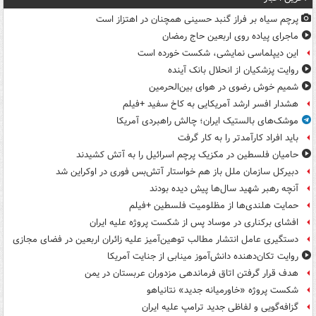
پرچم سیاه بر فراز گنبد حسینی همچنان در اهتزاز است
ماجرای پیاده روی اربعین حاج رمضان
این دیپلماسی نمایشی، شکست خورده است
روایت پزشکیان از انحلال بانک آینده
شمیم خوش رضوی در هوای بین‌الحرمین
هشدار افسر ارشد آمریکایی به کاخ سفید +فیلم
موشک‌های بالستیک ایران؛ چالش راهبردی آمریکا
باید افراد کارآمدتر را به کار گرفت
حامیان فلسطین در مکزیک پرچم اسرائیل را به آتش کشیدند
دبیرکل سازمان ملل باز هم خواستار آتش‌بس فوری در اوکراین شد
آنچه رهبر شهید سال‌ها پیش دیده بودند
حمایت هلندی‌ها از مظلومیت فلسطین +فیلم
افشای برکناری در موساد پس از شکست پروژه علیه ایران
دستگیری عامل انتشار مطالب توهین‌آمیز علیه زائران اربعین در فضای مجازی
روایت تکان‌دهنده دانش‌آموز مینابی از جنایت آمریکا
هدف قرار گرفتن اتاق‌ فرماندهی مزدوران عربستان در یمن
شکست پروژه «خاورمیانه جدید» نتانیاهو
گزافه‌گویی و لفاظی جدید ترامپ علیه ایران