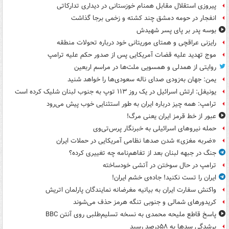
پیروزی استقلال مقابل همنام خوزستانی در دیداری تدارکاتی
انفجار در حومه دمشق چند کشته و زخمی برجا گذاشت
بوسه‌ پدر بر پای پسر شهیدش
رایزنی عراقچی و همتای موریتانی خود درباره تحولات منطقه
موج تهدید علیه قضات آمریکایی پس از صدور حکم علیه ترامپ
روایتی از همدلی و همسویی ملت‌ها در مراسم اربعین
یمن: جهان به‌زودی صدای ناله سعودی‌ها را خواهد شنید
یونیفل: ارتش اسرائیل در یک روز ۱۱۳ توپ به جنوب لبنان شلیک کرده است
ترامپ: همه چیز درباره ایران به طور استثنایی خوب پیش می‌رود
عبور از خط قرمز ایران یعنی مرگ!
حمله نیروهای اسرائیلی به خبرنگار پرس‌تی‌وی
«ضربه مغزی» شدن صدها نظامی آمریکایی در حملات ایران
جنگ در جبهه لبنان بعد از تفاهم‌نامه چه تغییری کرده؟
ترامپ در حال سوختن در آتشی خودساخته
ایران را تست نکنید! جاده‌ی خشم ایران!
واکنش سفارت ایران به بیانیه مغرضانه نمایندگان پارلمان اتریش
کریدورهای شمالی و جنوبی تنگه هرمز حذف می‌شوند
پاسخ قاطع ملیحه محمدی به نسخه تسلیم‌طلبی روی آنتن BBC
پرشدگی سدها به ۵۸درصد رسید