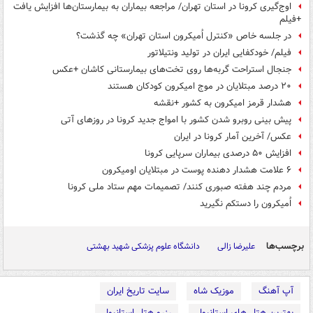
اوج‌گیری کرونا در استان تهران/ مراجعه بیماران به بیمارستان‌ها افزایش یافت
+فیلم
در جلسه خاص «کنترل اُمیکرون استان تهران» چه گذشت؟
فیلم/ خودکفایی ایران در تولید ونتیلاتور
جنجال استراحت گربه‌ها روی تخت‌های بیمارستانی کاشان +عکس
۲۰ درصد مبتلایان در موج امیکرون کودکان هستند
هشدار قرمز امیکرون به کشور +نقشه
پیش بینی روبرو شدن کشور با امواج جدید کرونا در روزهای آتی
عکس/ آخرین آمار کرونا در ایران
افزایش ۵۰ درصدی بیماران سرپایی کرونا
۶ علامت هشدار دهنده پوست در مبتلایان اومیکرون
مردم چند هفته صبوری کنند/ تصمیمات مهم ستاد ملی کرونا
اُمیکرون را دستکم نگیرید
برچسب‌ها
علیرضا زالی
دانشگاه علوم پزشکی شهید بهشتی
آپ آهنگ
موزیک شاه
سایت تاریخ ایران
بهترین هتل های استانبول
رزرو هتل استانبول