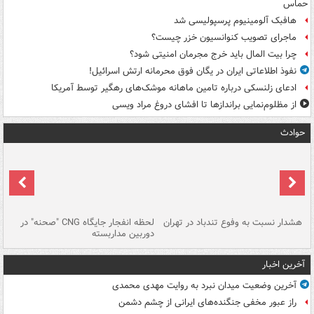
حماس
هافبک آلومینیوم پرسپولیسی شد
ماجرای تصویب کنوانسیون خزر چیست؟
چرا بیت المال باید خرج مجرمان امنیتی شود؟
نفوذ اطلاعاتی ایران در یگان فوق محرمانه ارتش اسرائیل!
ادعای زلنسکی درباره تامین ماهانه موشک‌های رهگیر توسط آمریکا
از مظلوم‌نمایی براندازها تا افشای دروغ مراد ویسی
حوادث
ای
هشدار نسبت به وفوع تندباد در تهران
لحظه انفجار جایگاه CNG "صحنه" در
دس
دوربین مداربسته
ات
آخرین اخبار
آخرین وضعیت میدان نبرد به روایت مهدی محمدی
راز عبور مخفی جنگنده‌های ایرانی از چشم دشمن