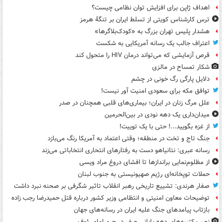
اهداف ژاپن برای افزایش توان نظامی چیست؟
ترس کارشناس کویتی از تسلط ایران بر تنگۀ هرمز
هشدار پلیس تهران بزرگ به «کودک‌بلاگرها»
اعتراف جالب یک رسانه آمریکایی به شکست
قرص آزمایشی که می‌تواند درمان HIV را متحول کند
شکار تمساح در مالزی
دلایل پارگی رگ خونی در چشم
توافق مکه برای سعودی امنیت آور نیست!
علل مرگ زنان در ایران؛ بیماری‌های قلبی همچنان در صدر
میدان‌داری یک دهه نودی در بین‌الحرمین
از غزه بگویید...! حتی با یک توییت!
جنگ تاج و تخت در منطقه؛ وقتی اعتماد به آمریکا رنگ می‌بازد
رسانه عبری: نتانیاهو دست به رفتارهای انتحاری انتخاباتی می‌زند
از مظلوم‌نمایی براندازها تا افشای دروغ مراد ویسی
حملات توپخانه‌ای رژیم صهیونیستی به جنوب لبنان
صفار هرندی: تشییع تاریخی رهبر انقلاب تاثیر شگرفی بر صحنه نبرد داشت
توضیحات معاون امنیتی و انتظامی وزیر کشور درباره قتل حمیدرضا رجب زاده
بازتاب پیامدهای جنگ علیه ایران در رسانه‌های جهان
نصب کتیبه‌های دهه پایانی صفر در حرم امام رئوف