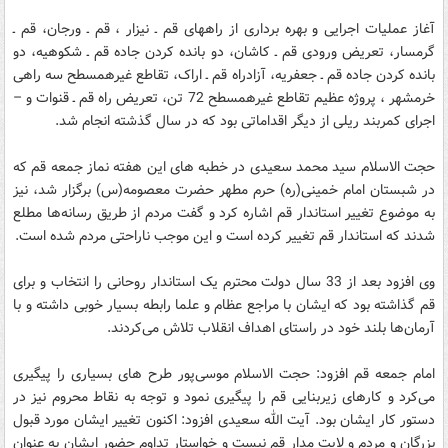
آغاز عملیات اجرایی و بهره برداری از راههای قم ـ نیزار ، قم ـ ورجان، قم ـ
گرمسار، تعریض ورودی قم ـ کاشان، دو بانده کردن جاده قم ـ شکوهیه، دو
بانده کردن جاده قم ـ جعفریه، آزادراه قم ـ اراک، تقاطع غیرهمسطح سه راهی
خرمشهر ، پروژه عظیم تقاطع غیرهمسطح 72 تن، تعریض راه قم ـ قنوات و –
اجرای کمربند ریلی از دیگر اقداماتی بود که در سال گذشته انجام شد.
حجت الاسلام سید محمد سعیدی در خطبه های این هفته نماز جمعه قم که
در شبستان امام خمینی(ره) حرم مطهر حضرت معصومه(س) برگزار شد، نیز
به موضوع تغییر استاندار قم اشاره کرد و گفت مردم از طریق رسانه‌ها مطلع
شدند که استاندار قم تغییر کرده است و این موجب ناراحتی مردم شده است.
وی افزود بعد از 33 سال دولت محترم یک استاندار روحانی را انتخاب و برای
قم گذاشته بود که ایشان با مراجع عظام و علما رابطه بسیار خوبی داشته و با
آرمان‌ها بلند خود در راستای اهداف انقلاب تلاش می‌کردند.
امام جمعه قم افزود: حجت الاسلام موسی‌پور طرح های بسیاری را پیگیری
می‌کرد و کارهای زیربنایی قم را پیگیری نمود و توجه به نقاط محروم نیز در
دستور کار ایشان بود. آیت الله سعیدی افزود: اکنون تغییر ایشان مورد قبول
بزرگان و مردم و لایت مدار قم نیست و خواستار تداوم حضور ایشان به عنوان