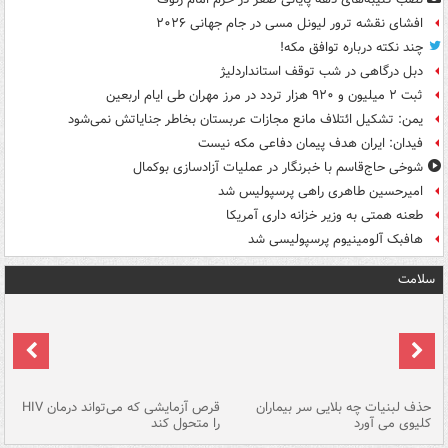
افشای نقشه ترور لیونل مسی در جام جهانی ۲۰۲۶
چند نکته درباره توافق مکه!
دبل درگاهی در شب توقف استانداردلیژ
ثبت ۲ میلیون و ۹۲۰ هزار تردد در مرز مهران طی ایام اربعین
یمن: تشکیل ائتلاف مانع مجازات عربستان بخاطر جنایاتش نمی‌شود
فیدان: ایران هدف پیمان دفاعی مکه نیست
شوخی حاج‌قاسم با خبرنگار در عملیات آزادسازی بوکمال
امیرحسین طاهری راهی پرسپولیس شد
طعنه همتی به وزیر خزانه داری آمریکا
هافبک آلومینیوم پرسپولیسی شد
سلامت
حذف لبنیات چه بلایی سر بیماران
قرص آزمایشی که می‌تواند درمان HIV
عل
کلیوی می آورد
را متحول کند
قل