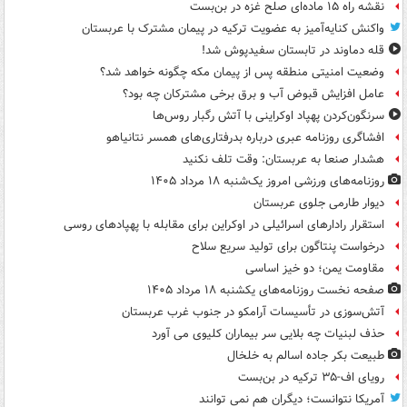
نقشه راه ۱۵ ماده‌ای صلح غزه در بن‌بست
واکنش کنایه‌آمیز به عضویت ترکیه در پیمان مشترک با عربستان
قله دماوند در تابستان سفیدپوش شد!
وضعیت امنیتی منطقه پس از پیمان مکه چگونه خواهد شد؟
عامل افزایش قبوض آب و برق برخی مشترکان چه بود؟
سرنگون‌کردن پهپاد اوکراینی با آتش رگبار روس‌ها
افشاگری روزنامه عبری درباره بدرفتاری‌های همسر نتانیاهو
هشدار صنعا به عربستان: وقت تلف نکنید
روزنامه‌های ورزشی امروز یک‌شنبه ۱۸ مرداد ۱۴۰۵
دیوار طارمی جلوی عربستان
استقرار رادارهای اسرائیلی در اوکراین برای مقابله با پهپادهای روسی
درخواست پنتاگون برای تولید سریع سلاح
مقاومت یمن؛ دو خیز اساسی
صفحه نخست روزنامه‌های یکشنبه ۱۸ مرداد ۱۴۰۵
آتش‌سوزی در تأسیسات آرامکو در جنوب غرب عربستان
حذف لبنیات چه بلایی سر بیماران کلیوی می آورد
طبیعت بکر جاده اسالم به خلخال
رویای اف-۳۵ ترکیه در بن‌بست
آمریکا نتوانست؛ دیگران هم نمی توانند