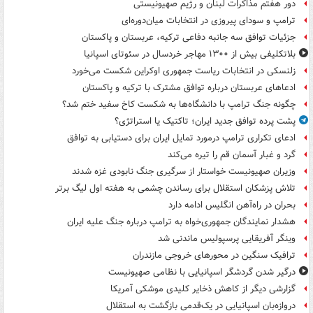
دور هفتم مذاکرات لبنان و رژیم صهیونیستی
ترامپ و سودای پیروزی در انتخابات میان‌دوره‌ای
جزئیات توافق سه جانبه دفاعی ترکیه، عربستان و پاکستان
بلاتکلیفی بیش از ۱۳۰۰ مهاجر خردسال در سئوتای اسپانیا
زلنسکی در انتخابات ریاست جمهوری اوکراین شکست می‌خورد
ادعاهای عربستان درباره توافق مشترک با ترکیه و پاکستان
چگونه جنگ ترامپ با دانشگاه‌ها به شکست کاخ سفید ختم شد؟
پشت پرده توافق جدید ایران؛ تاکتیک یا استراتژی؟
ادعای تکراری ترامپ درمورد تمایل ایران برای دستیابی به توافق
گرد و غبار آسمان قم را تیره می‌کند
وزیران صهیونیست خواستار از سرگیری جنگ نابودی غزه شدند
تلاش پزشکان استقلال برای رساندن چشمی به هفته اول لیگ برتر
بحران در راه‌آهن انگلیس ادامه دارد
هشدار نمایندگان جمهوری‌خواه به ترامپ درباره جنگ علیه ایران
وینگر آفریقایی پرسپولیس ماندنی شد
ترافیک سنگین در محورهای خروجی مازندران
درگیر شدن گردشگر اسپانیایی با نظامی صهیونیست
گزارشی دیگر از کاهش ذخایر کلیدی موشکی آمریکا
دروازه‌بان اسپانیایی در یک‌قدمی بازگشت به استقلال