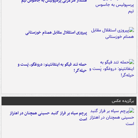
هشدار سرمربی پرسپولیس به جاسوس تیم
پیروزی استقلال مقابل همنام خوزستانی
حمله تند فیگو به اینفانتینو: دروغگو، پَست‌ و
حیله‌گر!
برگزیده عکس
پرچم سیاه بر فراز گنبد حسینی همچنان در اهتزاز
است