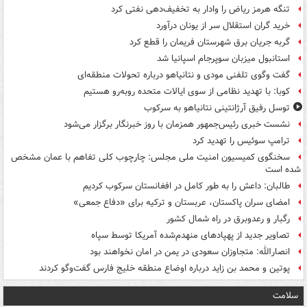
تنگه هرمز ریاض را وادار به تخفیف‌دهی نفتی کرد
خرید گران استقلال سر از یونان درآورد
گربه جریان برق شهرستان فریمان را قطع کرد
استانبول میزبان سوپرجام اسپانیا شد
گفت وگوی تلفنی مودی و نتانیاهو درباره تحولات منطقه‌ای
کوبا: با تهدید نظامی از سوی ایالات متحده روبه‌رو هستیم
توسل رفیق آرژانتینی نتانیاهو به سرکوب
نشست خبری رئیس‌جمهور همزمان با روز خبرنگار برگزار می‌شود
ترامپ سوئیس را تهدید کرد
سخنگوی کمیسیون امنیت ملی مجلس: چارچوب کلی تفاهم با عمان مشخص
شده است
طالبان: داعش را به طور کامل در افغانستان سرکوب کردیم
امضای سران پاکستان، عربستان و ترکیه برای «دفاع جمعی»
رگبار و رعدوبرق در راه شمال کشور
تصاویر جدید از پهپادهای منهدم‌شده آمریکا توسط سپاه
انصارالله: متجاوزان سعودی در یمن در امان نخواهند بود
پوتین و محمد بن زاید درباره اوضاع منطقه خلیج فارس گفت‌وگو کردند
سلامت