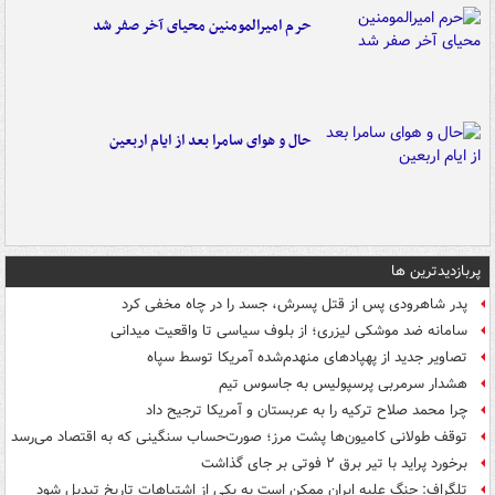
حرم امیرالمومنین محیای آخر صفر شد
حال و هوای سامرا بعد از ایام اربعین
پربازدیدترین ها
پدر شاهرودی پس از قتل پسرش، جسد را در چاه مخفی کرد
سامانه ضد موشکی لیزری؛ از بلوف سیاسی تا واقعیت میدانی
تصاویر جدید از پهپادهای منهدم‌شده آمریکا توسط سپاه
هشدار سرمربی پرسپولیس به جاسوس تیم
چرا محمد صلاح ترکیه را به عربستان و آمریکا ترجیح داد
توقف طولانی کامیون‌ها پشت مرز؛ صورت‌حساب سنگینی که به اقتصاد می‌رسد
برخورد پراید با تیر برق ۲ فوتی بر جای گذاشت
تلگراف: جنگ علیه ایران ممکن است به یکی از اشتباهات تاریخ تبدیل شود