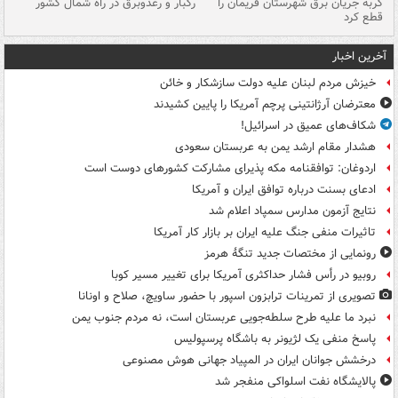
گربه جریان برق شهرستان فریمان را
رگبار و رعدوبرق در راه شمال کشور
قطع کرد
گذ
آخرین اخبار
خیزش مردم لبنان علیه دولت سازشکار و خائن
معترضان آرژانتینی پرچم آمریکا را پایین کشیدند
شکاف‌های عمیق در اسرائیل!
هشدار مقام ارشد یمن به عربستان سعودی
اردوغان: توافقنامه مکه پذیرای مشارکت کشورهای دوست است
ادعای بسنت درباره توافق ایران و آمریکا
نتایج آزمون مدارس سمپاد اعلام شد
تاثیرات منفی جنگ علیه ایران بر بازار کار آمریکا
رونمایی از مختصات جدید تنگۀ هرمز
روبیو در رأس فشار حداکثری آمریکا برای تغییر مسیر کوبا
تصویری از تمرینات ترابزون اسپور با حضور ساویچ، صلاح و اونانا
نبرد ما علیه طرح سلطه‌جویی عربستان است، نه مردم جنوب یمن
پاسخ منفی یک لژیونر به باشگاه پرسپولیس
درخشش جوانان ایران در المپیاد جهانی هوش مصنوعی
پالایشگاه نفت اسلواکی منفجر شد