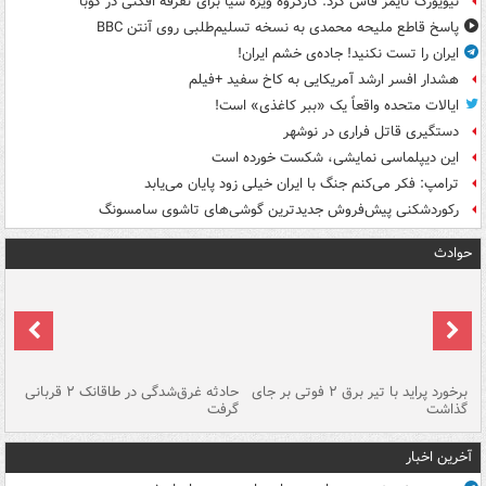
نیویورک تایمز فاش کرد: کارگروه ویژه سیا برای تفرقه افکنی در کوبا
پاسخ قاطع ملیحه محمدی به نسخه تسلیم‌طلبی روی آنتن BBC
ایران را تست نکنید! جاده‌ی خشم ایران!
هشدار افسر ارشد آمریکایی به کاخ سفید +فیلم
ایالات متحده واقعاً یک «ببر کاغذی» است!
دستگیری قاتل فراری در نوشهر
این دیپلماسی نمایشی، شکست خورده است
ترامپ: فکر می‌کنم جنگ با ایران خیلی زود پایان می‌یابد
رکوردشکنی پیش‌فروش جدیدترین گوشی‌های تاشوی سامسونگ
حوادث
برخورد پراید با تیر برق ۲ فوتی بر جای
حادثه غرق‌شدگی در طاقانک ۲ قربانی
پد
گذاشت
گرفت
جس
آخرین اخبار