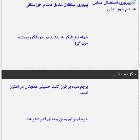
پیروزی استقلال مقابل همنام خوزستانی
حمله تند فیگو به اینفانتینو: دروغگو، پَست‌ و
حیله‌گر!
برگزیده عکس
پرچم سیاه بر فراز گنبد حسینی همچنان در اهتزاز
است
حرم امیرالمومنین محیای آخر صفر شد