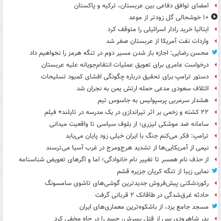
امضای توافق دفاعی بین عربستان، ترکیه و پاکستان
۱۰ خوشحالی گل زودتر از موعد
ایتالیا خرید رادار اسرائیلی را متوقف کرد
واردات نفت آمریکا از عربستان صفر شد
محسن رضایی: اجازه باز شدن مسیر دوم در تنگه هرمز را نخواهیم داد
درخواست عامری برای تعویق عملیات انتقام‌جویانه علیه عربستان
دستور ترامپ برای تحقیق درباره چگونگی افشای کمبود تسلیحات
ائتلاف سعودی مدعی حمله ارتش یمن به نجران شد
هشدار سرمربی پرسپولیس به جاسوس تیم
۲۲ کشته و زخمی بر اثر تیراندازی در یک مدرسه در تایلند+ فیلم
سامانه ضد موشکی لیزری؛ از بلوف سیاسی تا واقعیت میدانی
ترامپ: فکر می‌کنم جنگ با ایران خیلی زود پایان می‌یابد
نیمی از آمریکایی‌ها از تشدید هرج‌ومرج در غرب آسیا می‌ترسند
از حذف نام همسر تا تغییر نام خانوادگی؛ اما و اگرهای تعویض شناسنامه
نمایی زیبا از تنگه کریان جزیره قشم
رکوردشکنی پیش‌فروش جدیدترین گوشی‌های تاشوی سامسونگ
حادثه غرق‌شدگی در طاقانک ۲ قربانی گرفت
مسجد جامع یزد، از باشکوه‌ترین معماری‌های ایران
پدر شاهرودی پس از قتل پسرش، جسد را در چاه مخفی کرد