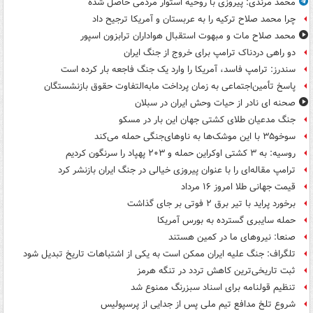
محمد مرندی: پیروزی با روحیه استوار مردمی حاصل شده
چرا محمد صلاح ترکیه را به عربستان و آمریکا ترجیح داد
محمد صلاح مات و مبهوت استقبال هواداران ترابزون اسپور
دو راهی دردناک ترامپ برای خروج از جنگ ایران
سندرز: ترامپ فاسد، آمریکا را وارد یک جنگ فاجعه بار کرده است
پاسخ تأمین‌اجتماعی به زمان پرداخت مابه‌التفاوت حقوق بازنشستگان
صحنه ای نادر از حیات وحش ایران در سبلان
جنگ مدعیان طلای کشتی جهان این بار در مسکو
سوخو۳۵ با این موشک‌ها به ناوهای‌جنگی حمله می‌کند
روسیه: به ۳ کشتی اوکراین حمله و ۲۰۳ پهپاد را سرنگون کردیم
ترامپ مقاله‌ای را با عنوان پیروزی خیالی در جنگ ایران بازنشر کرد
قیمت جهانی طلا امروز ۱۶ مرداد
برخورد پراید با تیر برق ۲ فوتی بر جای گذاشت
حمله سایبری گسترده به بورس آمریکا
صنعا: نیروهای ما در کمین‌ هستند
تلگراف: جنگ علیه ایران ممکن است به یکی از اشتباهات تاریخ تبدیل شود
ثبت تاریخی‌ترین کاهش تردد در تنگه هرمز
تنظیم قولنامه برای اسناد سبزرنگ ممنوع شد
شروع تلخ مدافع تیم ملی پس از جدایی از پرسپولیس