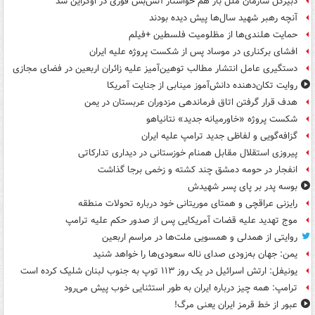
دبیرکل سازمان ملل باز هم خواستار آتش‌بس فوری در اوکراین شد
آنچه رهبر شهید سال‌ها پیش دیده بودند
حمایت هلندی‌ها از مظلومیت فلسطین +فیلم
افشای برکناری در موساد پس از شکست پروژه علیه ایران
دستگیری عامل انتشار مطالب توهین‌آمیز علیه زائران اربعین در فضای مجازی
روایت تکان‌دهنده دانش‌آموز مینابی از جنایت آمریکا
هدف قرار گرفتن اتاق‌ فرماندهی مزدوران عربستان در یمن
شکست پروژه «خاورمیانه جدید» نتانیاهو
گزافه‌گویی و لفاظی جدید ترامپ علیه ایران
پیروزی استقلال مقابل همنام خوزستانی در دیداری تدارکاتی
انفجار در حومه دمشق چند کشته و زخمی برجا گذاشت
بوسه‌ پدر بر پای پسر شهیدش
رایزنی عراقچی و همتای موریتانی خود درباره تحولات منطقه
موج تهدید علیه قضات آمریکایی پس از صدور حکم علیه ترامپ
روایتی از همدلی و همسویی ملت‌ها در مراسم اربعین
یمن: جهان به‌زودی صدای ناله سعودی‌ها را خواهد شنید
یونیفل: ارتش اسرائیل در یک روز ۱۱۳ توپ به جنوب لبنان شلیک کرده است
ترامپ: همه چیز درباره ایران به طور استثنایی خوب پیش می‌رود
عبور از خط قرمز ایران یعنی مرگ!