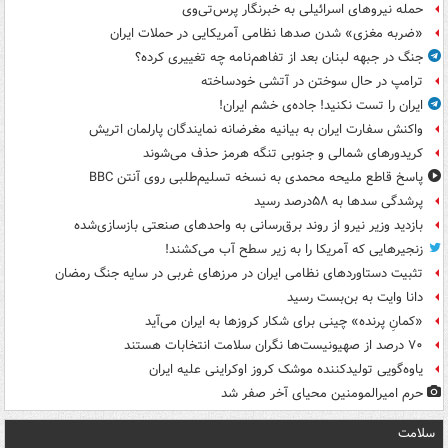
حمله نیروهای اسرائیلی به خبرنگار پرس‌تی‌وی
«ضربه مغزی» شدن صدها نظامی آمریکایی در حملات ایران
جنگ در جبهه لبنان بعد از تفاهم‌نامه چه تغییری کرده؟
ترامپ در حال سوختن در آتشی خودساخته
ایران را تست نکنید! جاده‌ی خشم ایران!
واکنش سفارت ایران به بیانیه مغرضانه نمایندگان پارلمان اتریش
کریدورهای شمالی و جنوبی تنگه هرمز حذف می‌شوند
پاسخ قاطع ملیحه محمدی به نسخه تسلیم‌طلبی روی آنتن BBC
پرشدگی سدها به ۵۸درصد رسید
بازدید وزیر نیرو از روند برق‌رسانی به واحدهای صنعتی بازسازی‌شده
زنجیرهایی که آمریکا را به زیر سطح آب می‌کشند!
تثبیت دستاوردهای نظامی ایران در مرزهای غربی در سایه جنگ رمضان
دانا وایت به بن‌بست رسید
«کمانِ پرنده» چینی برای شکار کروزها به ایران می‌آید
۷۰ درصد از صهیونیست‌ها نگران سلامت انتخابات هستند
یاوه‌گویی تولیدکننده موشک کروز اوکراینی علیه ایران
حرم امیرالمومنین محیای آخر صفر شد
سلامت