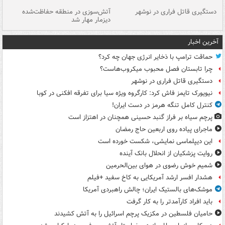
دستگیری قاتل فراری در نوشهر
آتش‌سوزی در منطقه حفاظت‌شده
دیزمار مهار شد
مص
آخرین اخبار
حماقت ترامپ با ذخایر انرژی جهان چه کرد؟
چرا تابستان فصل محبوب میکروب‌هاست؟
دستگیری قاتل فراری در نوشهر
نیویورک تایمز فاش کرد: کارگروه ویژه سیا برای تفرقه افکنی در کوبا
کنترل کامل تنگه هرمز در دست ایران!
پرچم سیاه بر فراز گنبد حسینی همچنان در اهتزاز است
ماجرای پیاده روی اربعین حاج رمضان
این دیپلماسی نمایشی، شکست خورده است
روایت پزشکیان از انحلال بانک آینده
شمیم خوش رضوی در هوای بین‌الحرمین
هشدار افسر ارشد آمریکایی به کاخ سفید +فیلم
موشک‌های بالستیک ایران؛ چالش راهبردی آمریکا
باید افراد کارآمدتر را به کار گرفت
حامیان فلسطین در مکزیک پرچم اسرائیل را به آتش کشیدند