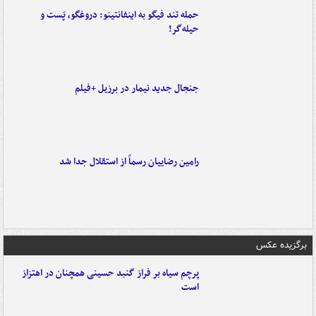
حمله تند فیگو به اینفانتینو: دروغگو، پَست‌ و
حیله‌گر!
جنجال جدید نیمار در برزیل +فیلم
رامین رضاییان رسماً از استقلال جدا شد
برگزیده عکس
پرچم سیاه بر فراز گنبد حسینی همچنان در اهتزاز
است