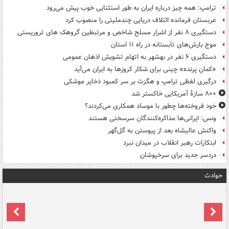
ترامپ: همه چیز درباره ایران به طور استثنایی خوب پیش می‌رود
عربستان فرمانده ائتلاف دریایی چندملیتی را منصوب کرد
دستگیری ۸ نفر از اشرار مسلح شاخص و مرتبطین گروهک های تروریستی
موج بارش‌های تابستانه در راه ۱۱ استان
دستگیری ۶ نفر در بهشهر به اتهام تشویش اذهان عمومی
«کمانِ پرنده» چینی برای شکار کروزها به ایران می‌آید
درگیری لفظی ترامپ و هگزث بر سر کمبود ذخایر موشکی
۸۰۰ سازۀ آمریکایی خاکستر شد
خود فروخته‌ها چطور با موساد همکاری می‌کردند؟
ونس: ایرانی‌ها مذاکره‌کنندگان سرسختی هستند
واکنش عالیشاه بعد از پیوستن به گل‌گهر
ابتکارات رهبر انقلاب در میدان نبرد
دردسر جدید برای سرخپوشان
حوادث