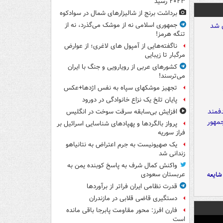
۲۰۲۳ رسید
برداشت برنج از شالیزارهای شمال در سوادکوه
جمهوری اسلامی نه از موشک می‌گذرد، نه از
تنگه هرمز!
ناگفته‌هایی از آمپول های لاغری؛ از عوارض
مرگبار تا زیبایی
کشورهای عربی از رویارویی و جنگ با ایران
می‌ترسند!
تجهیز موشکهای سپاه به نفس اژدها+عکس
پایان تلخ یک نزاع خانوادگی در دورود
افزایش بی‌سابقه سرقت سوخت در انگلیس
پرواز بالگردها و پهپادهای شناسایی اسرائیل بر
فراز سوریه
یک صهیونیست به جرم اعتراض به نتانیاهو
زندانی شد
واکنش کمال شرف به پاسخ کوبنده یمن به
ایعه
عربستان سعودی
قدرت نظامی ایران فراتر از برآوردها
دستگیری قاضی قلابی در مازندران
فارن افرز: محور مقاومت پابرجا باقی مانده
است