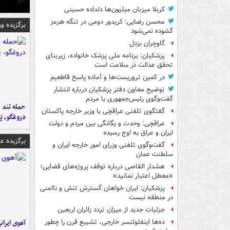
کربلا میزبان میلیون‌ها دلداده حسینی
محسن رضایی: کریدور دومی در تنگه هرمز
برگزیده و
گشوده نمی‌شود
گاوچران بزدل
پزشکیان: برنامه ملی پزشک خانواده، زیربنای
تحقق عدالت در سلامت است
در کمین تروریست‌ها و آماده پاسخ قاطعیم
توضیح معاون دفتر پزشکیان درباره انتشار
گفت‌وگوی رئیس‌جمهوری با مردم
حمله تند ف
گفتگوی تلفنی عراقچی با وزیر خارجه پاکستان
دروغگو، پَ
عراقچی: وحدت و یگانگی بین مردم و دولت
ایران و عراق به اوج رسیده
برگزیده 
گفت‌وگوی تلفنی وزرای امور خارجه ایران و
سلطنت عمان
هشدار القاصی درباره توقف پروژه‌های قضایی؛
«معطل اعتبار نمانید»
پزشکیان: ایران خواهان گسترش تنش و ناامنی
در منطقه نیست
جزئیات جدید از میزان تردد زائران اربعین
آهوی ایران
ده‌ها اینفلوئنسر خارجی، تشییع قرن را چطور