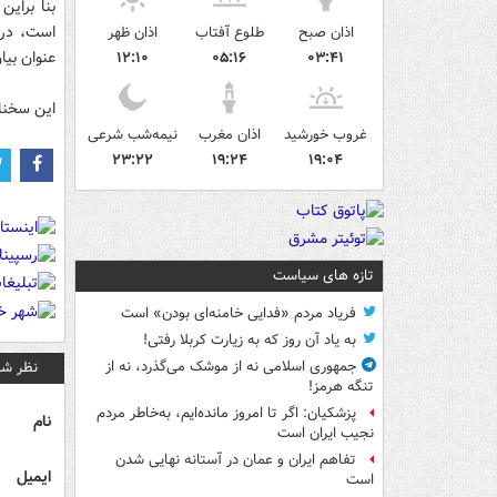
بنا برای
است، در 
اذان صبح
طلوع آفتاب
اذان ظهر
عنوان بیا
۱۲:۱۰
۰۵:۱۶
۰۳:۴۱
این سخنا
غروب خورشید
اذان مغرب
نیمه‌شب شرعی
۲۳:۲۲
۱۹:۲۴
۱۹:۰۴
تازه های سیاست
فریاد مردم «فدایی خامنه‌ای بودن» است
به یاد آن روز که به زیارت کربلا رفتی!
نظر شم
جمهوری اسلامی نه از موشک می‌گذرد، نه از
تنگه هرمز!
پزشکیان: اگر تا امروز مانده‌ایم، به‌خاطر مردم
نام
نجیب ایران است
تفاهم ایران و عمان در آستانه نهایی شدن
ایمیل
است