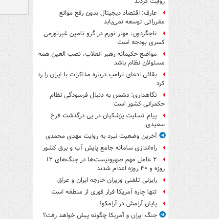
روایت کردند
عارف: اقتصاد دیجیتال بدون رفع موانع
مقرراتی توسعه نمی‌یابد
تاجگردون: مهار تورم در گرو تامین غیرتورمی
کسری بودجه است
مواضع حکیمانه رهبر انقلاب، نصب العین همه
مسئولان نظام باشد
بقائی ادعای ترامپ درباره مذاکرات با ایران را رد
کرد
نگاهداری: دشمن به دنبال فرسودگی نظام
حکمرانی کشور است
پیام تسلیت پزشکیان در پی درگذشت فرخ
سعیدی
آخرین وضعیت نبرد به روایت مهدی محمدی
راه‌اندازی سامانه جامع پایش آب و برق کشور
۲ عامل مهم صهیونیست‌ها در جنگ‌های ۱۲
روزه و ۴۰ روزه اعدام شدند
رایزنی تلفنی وزیران خارجه ایران و عراق
تنها چاره آمریکا فرار فوری از منطقه است
پایان آرامش در آرامکو!
جنگ ایران و آمریکا چگونه پیش خواهد رفت؟