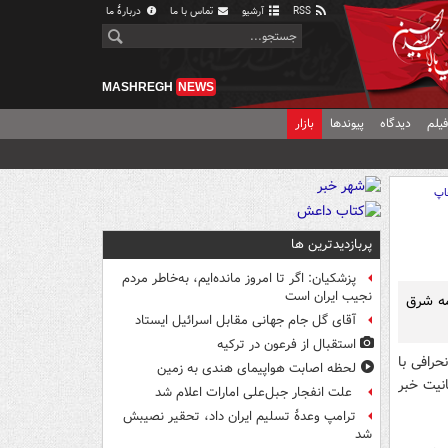
RSS
آرشیو
تماس با ما
دربارهٔ ما
MASHREGH
NEWS
یلم
دیدگاه
پیوندها
بازار
اپ
پربازدیدترین ها
پزشکیان: اگر تا امروز مانده‌ایم، به‌خاطر مردم
نجیب ایران است
مه شرق
آقای گل جام جهانی مقابل اسرائیل ایستاد
استقبال از فرعون در ترکیه
رافی با
لحظه اصابت هواپیمای هندی به زمین
نیت خبر
علت انفجار جبل‌علی امارات اعلام شد
ترامپ وعدۀ تسلیم ایران داد، تحقیر نصیبش
شد