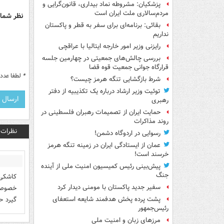
پزشکیان: مشروطه نماد بیداری، قانون‌گرایی و
مردم‌سالاری ملت ایران است
نظر شما 
بقائی: برنامه‌ای برای سفر به قطر و پاکستان
نداریم
رایزنی وزیر امور خارجه ایتالیا با عراقچی
بررسی چالش‌های جمعیتی در چهارمین جلسه
قرارگاه جوانی جمعیت قوه قضا
*
لطفا عدد م
شرط بازگشایی تنگه هرمز چیست؟
توئیت وزیر ارشاد درباره یک تکذیبیه از دفتر
رهبری
حمایت ایران از تصمیمات رهبران فلسطینی در
روند مذاکرات
نظرات
رسوایی در اردوگاه دشمن!
عمان از ایستادگی ایران در زمینه تنگه هرمز
خرسند است!
پیش‌بینی رئیس کمیسیون امنیت ملی از آینده
جنگ
کاشکی
سفیر جدید پاکستان با مومنی دیدار کرد
خصوصاً
گیرد ح
پشت پرده پخش هدفمند شایعه استعفای
رئیس‌جمهور
مرزهای زبان و امنیت ملی