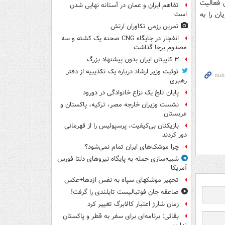
 فعالیت
تفاهم ایران و عمان در آستانه نهایی شدن
ن را به
است
تمرین رزمی تکاوران ارتش
انفجار در جایگاه CNG صحنه یک کشته و سه
مصدوم برجا گذاشت
۳ کاپیتان ایران بدون پیشنهاد بزرگ
توئیت وزیر ارشاد درباره یک تکذیبیه از دفتر
رهبری
پایان تلخ یک نزاع خانوادگی در دورود
نشست وزیران خارجه مصر، ترکیه، پاکستان و
عربستان
بازیکنان بی‌کیفیت، پرسپولیس را از قهرمانی
دور کردند
چرا موشک‌های ایران تمام نمی‌شود؟
شبیه‌سازی حمله به پایگاه نیروهای دلتا فورس
آمریکا
تجهیز موشکهای سپاه به نفس اژدها+عکس
صاعقه جان فوتبالیست تایلندی را گرفت!
زمان شارژ اعتبار کالابرگ تغییر کرد
بقائی: برنامه‌ای برای سفر به قطر و پاکستان