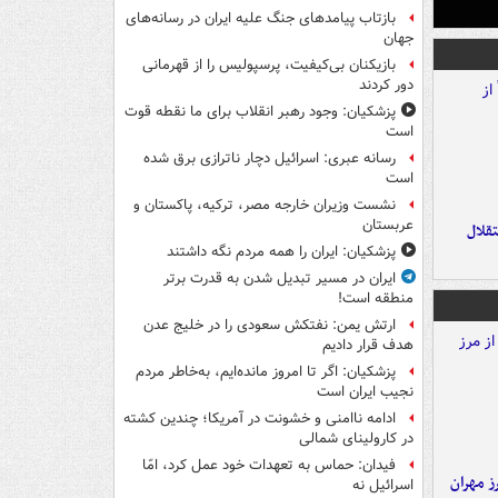
بازتاب پیامدهای جنگ علیه ایران در رسانه‌های
جهان
بازیکنان بی‌کیفیت، پرسپولیس را از قهرمانی
دور کردند
پزشکیان: وجود رهبر انقلاب برای ما نقطه قوت
است
رسانه عبری: اسرائیل دچار ناترازی برق شده
است
نشست وزیران خارجه مصر، ترکیه، پاکستان و
عربستان
تقلال
پزشکیان: ایران را همه مردم نگه داشتند
ایران در مسیر تبدیل شدن به قدرت برتر
منطقه است!
ارتش یمن: نفتکش سعودی را در خلیج عدن
هدف قرار دادیم
پزشکیان: اگر تا امروز مانده‌ایم، به‌خاطر مردم
نجیب ایران است
ادامه ناامنی و خشونت در آمریکا؛ چندین کشته
در کارولینای شمالی
فیدان: حماس به تعهدات خود عمل کرد، امّا
ز مهران
اسرائیل نه