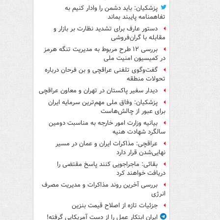
پزشکیان: باید دشمن را وادار کنیم به
تفاهم‎نامه پایبند بماند
دستور عارف برای تشدید نظارت بر بازار و
مقابله با گران‌فروشی
بررسی ۱۲ طرح مربوط به مدیریت تنگه هرمز
در کمیسیون امنیت ملی
گفت‌وگوی تلفنی عراقچی و بن فرحان درباره
تحولات منطقه
دیدار سفیر پاکستان در تهران و معاون عراقچی
پزشکیان: وفاق ملی مهم‌ترین سرمایه ایران
برای عبور از چالش‌هاست
بیانیه وزارت امور خارجه به مناسبت دومین
سالگرد شهادت هنیه
عراقچی: مذاکرات ایران و عمان در مسیر
نهایی‌شدن قرار دارد
بقائی: ماجراجویی کنند پاسخ مقتضی را
دریافت خواهند کرد
بررسی آخرین روند مذاکرات و مدیریت مصرف
انرژی
جزئیات تازه از اصلاح قیمت بنزین
ایران ابتکار عمل را از دست آمریکایی‌ گرفته!