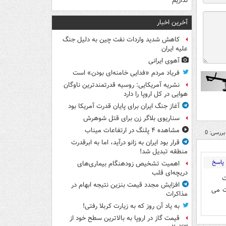
نداریم
آخرین اخبار
کاهش شدید واردات نفت چین به دلیل جنگ
علیه ایران
آهوی ایرانی
فریاد مردم «فدایی خامنه‌ای بودن» است
نشریه آمریکایی: روسیه قدرتمندترین ناوگان
هوایی در کل اروپا را دارد
آغاز جنگ ایران برای پایان قدرت آمریکا بود
سناریوی بلاگر زن برای قتل شوهرش
مشاهده ۴ پلنگ در ارتفاعات میناب
بررسی: 0
قرار بود ایران به زانو درآید، اما به ابرقدرت
منطقه تبدیل شد!
پاسخ
اهمیت تشخیص زودهنگام بیماری‌های
دریچه‌ای قلب
ت
افزایش مجدد قیمت بنزین نتیجه ابهام در
ت می
مذاکرات
به یاد آن روز که به زیارت کربلا رفتی!
قیمت گاز در اروپا به بالاترین سطح خود از