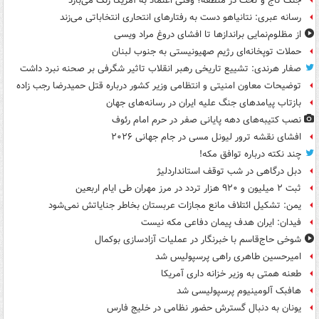
جنگ تاج و تخت در منطقه؛ وقتی اعتماد به آمریکا رنگ می‌بازد
رسانه عبری: نتانیاهو دست به رفتارهای انتحاری انتخاباتی می‌زند
از مظلوم‌نمایی براندازها تا افشای دروغ مراد ویسی
حملات توپخانه‌ای رژیم صهیونیستی به جنوب لبنان
صفار هرندی: تشییع تاریخی رهبر انقلاب تاثیر شگرفی بر صحنه نبرد داشت
توضیحات معاون امنیتی و انتظامی وزیر کشور درباره قتل حمیدرضا رجب زاده
بازتاب پیامدهای جنگ علیه ایران در رسانه‌های جهان
نصب کتیبه‌های دهه پایانی صفر در حرم امام رئوف
افشای نقشه ترور لیونل مسی در جام جهانی ۲۰۲۶
چند نکته درباره توافق مکه!
دبل درگاهی در شب توقف استانداردلیژ
ثبت ۲ میلیون و ۹۲۰ هزار تردد در مرز مهران طی ایام اربعین
یمن: تشکیل ائتلاف مانع مجازات عربستان بخاطر جنایاتش نمی‌شود
فیدان: ایران هدف پیمان دفاعی مکه نیست
شوخی حاج‌قاسم با خبرنگار در عملیات آزادسازی بوکمال
امیرحسین طاهری راهی پرسپولیس شد
طعنه همتی به وزیر خزانه داری آمریکا
هافبک آلومینیوم پرسپولیسی شد
یونان به دنبال گسترش حضور نظامی در خلیج فارس