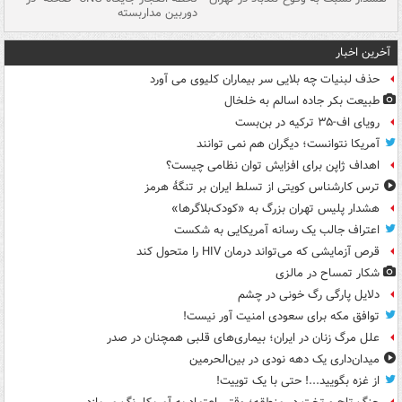
دوربین مداربسته
ات
آخرین اخبار
حذف لبنیات چه بلایی سر بیماران کلیوی می آورد
طبیعت بکر جاده اسالم به خلخال
رویای اف-۳۵ ترکیه در بن‌بست
آمریکا نتوانست؛ دیگران هم نمی توانند
اهداف ژاپن برای افزایش توان نظامی چیست؟
ترس کارشناس کویتی از تسلط ایران بر تنگۀ هرمز
هشدار پلیس تهران بزرگ به «کودک‌بلاگرها»
اعتراف جالب یک رسانه آمریکایی به شکست
قرص آزمایشی که می‌تواند درمان HIV را متحول کند
شکار تمساح در مالزی
دلایل پارگی رگ خونی در چشم
توافق مکه برای سعودی امنیت آور نیست!
علل مرگ زنان در ایران؛ بیماری‌های قلبی همچنان در صدر
میدان‌داری یک دهه نودی در بین‌الحرمین
از غزه بگویید...! حتی با یک توییت!