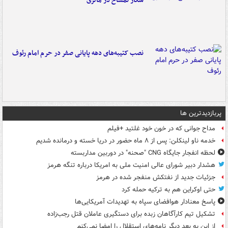
شکار تمساح در مالزی
نصب کتیبه‌های دهه پایانی صفر در حرم امام رئوف
پربازدیدترین ها
مداح جوانی که در خون خود غلتید +فیلم
خدمه ناو لینکلن: پس از ۸ ماه حضور در دریا خسته و درمانده‌ شدیم
لحظه انفجار جایگاه CNG "صحنه" در دوربین مداربسته
هشدار دبیر شورای عالی امنیت ملی به امریکا درباره تنگه هرمز
جزئیات جدید از نفتکش منفجر شده در هرمز
حتی اوکراین هم به ترکیه حمله کرد
پاسخ معنادار هوافضای سپاه به تهدیدات آمریکایی‌ها
تشکیل تیم کارآگاهان زبده برای دستگیری عاملان قتل رجب‌زاده
از این به بعد دیگر نامه‌های استقلال را امضا نمی‌کنم