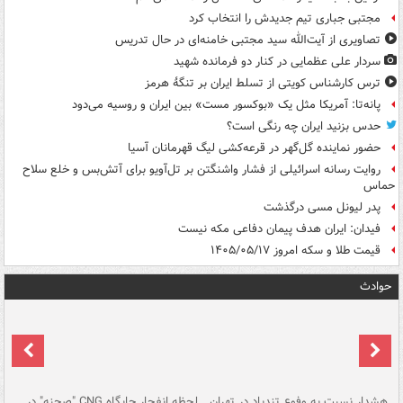
مجتبی جباری تیم جدیدش را انتخاب کرد
تصاویری از آیت‌الله سید مجتبی خامنه‌ای در حال تدریس
سردار علی عظمایی در کنار دو فرمانده شهید
ترس کارشناس کویتی از تسلط ایران بر تنگۀ هرمز
پانه‌تا: آمریکا مثل یک «بوکسور مست» بین ایران و روسیه می‌دود
حدس بزنید ایران چه رنگی است؟
حضور نماینده گل‌گهر در قرعه‌کشی لیگ قهرمانان آسیا
روایت رسانه اسرائیلی از فشار واشنگتن بر تل‌آویو برای آتش‌بس و خلع سلاح
حماس
پدر لیونل مسی درگذشت
فیدان: ایران هدف پیمان دفاعی مکه نیست
قیمت طلا و سکه امروز ۱۴۰۵/۰۵/۱۷
حوادث
ای
هشدار نسبت به وفوع تندباد در تهران
لحظه انفجار جایگاه CNG "صحنه" در
دس