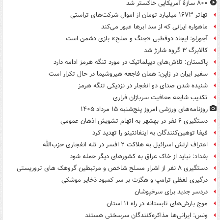
۸۰۰ سازۀ آمریکایی خاکستر شد
تهاتر ۱۶۷۳ میلیارد تومان از اموال شرکت‌های تراستی
ماهواره ایرانی که از سد ابرها عبور می‌کند
آجورلو: ایجاد دوقطبی «جنگ و صلح‌» بازی دشمن است
کالابرگ ۳ گروه شارژ شد
پاکستان: تلاش‌های دیپلماتیک در مورد تنگه هرمز ادامه دارد
سفیر ایران در ژاپن: همان فاجعه هیروشیما در حال تکرار است
شنیده شدن صدای دو انفجار در نزدیکی تنگه هرمز
تکذیب شایعه معافیت سربازان فراری
روزنامه‌های ورزشی امروز پنج‌شنبه ۱۵ مرداد ۱۴۰۵
دستگیری ۶ نفر در بهشهر به اتهام تشویش اذهان عمومی
فیفا توهین‌کنندگان به اینفانتینو را تهدید کرد
اعتراف ارتش اسرائیل به هلاکت ۲ افسر در تله انفجاری حزب‌الله
بغداد: نباید از خاک عراق به کشورهای دیگر حمله شود
دستگیری ۸ نفر از اشرار مسلح شاخص و مرتبطین گروهک های تروریستی
درگیری لفظی ترامپ و هگزث بر سر کمبود ذخایر موشکی
دردسر جدید برای سرخپوشان
موج بارش‌های تابستانه در راه ۱۱ استان
ونس: ایرانی‌ها مذاکره‌کنندگان سرسختی هستند