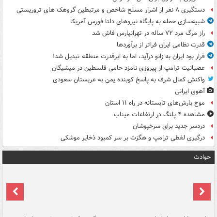
دستگیری ۸ نفر از اشرار مسلح شاخص و مرتبطین گروهک های تروریستی
شبیه‌سازی حمله به پایگاه نیروهای دلتا فورس آمریکا
راز مرگ مرد ۷۲ ساله در تهرانپارس فاش شد
قدرت نظامی ایران فراتر از برآوردها
قرار بود ایران به زانو درآید، اما به ابرقدرت منطقه تبدیل شد!
عصبانیت ترامپ از پیروزی نامزد حامی فلسطین در میشیگان
واکنش کمال شرف به پاسخ کوبنده یمن به عربستان سعودی
آهوی ایرانی
موج بارش‌های تابستانه در راه ۱۱ استان
مشاهده ۴ پلنگ در ارتفاعات میناب
دردسر جدید برای سرخپوشان
درگیری لفظی ترامپ و هگزث بر سر کمبود ذخایر موشکی
حوادث