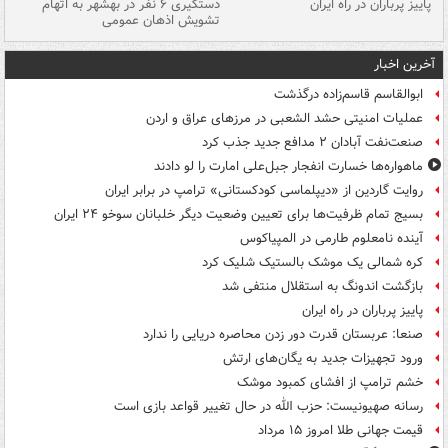
ن
پاییز پرباران در راه ایران
دستگیری ۶ نفر در بهشهر به اتهام
تشویش اذهان عمومی
اس
آخرین اخبار
ابوالقاسم قاسم‌زاده درگذشت
عملیات امنیتی حشد الشعبی در مرزهای عراق و اردن
صنعت‌نفت آبادان ۲ مدافع جدید جذب کرد
ماهواره‌ها خسارت انفجار جبل‌علی امارت را لو دادند
روایت گاردین از «دیپلماسی کودکستانی» ترامپ در برابر ایران
بسیج تمام ظرفیت‌ها برای تعیین وضعیت دیگر خلبانان سوخو ۲۴ ایران
آینده نامعلوم طارمی در المپیاکوس
کره شمالی یک موشک بالستیک شلیک کرد
بازگشت اندونگ به استقلال منتفی شد
پاییز پرباران در راه ایران
صنعا: عربستان قدرت دور زدن محاصره دریایی را ندارد
ورود تجهیزات جدید به یگان‌های ارتش
خشم ترامپ از افشای کمبود موشک
رسانه صهیونیست: حزب الله در حال تغییر قواعد بازی است
قیمت جهانی طلا امروز ۱۵ مرداد