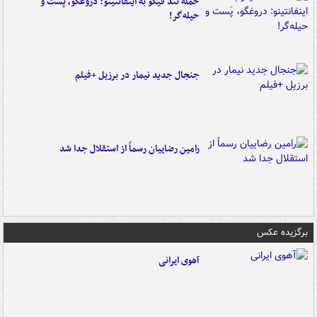
حمله تند فیگو به اینفانتینو: دروغگو، پَست‌ و
حیله‌گر!
جنجال جدید نیمار در برزیل +فیلم
رامین رضاییان رسماً از استقلال جدا شد
برگزیده عکس
آهوی ایرانی