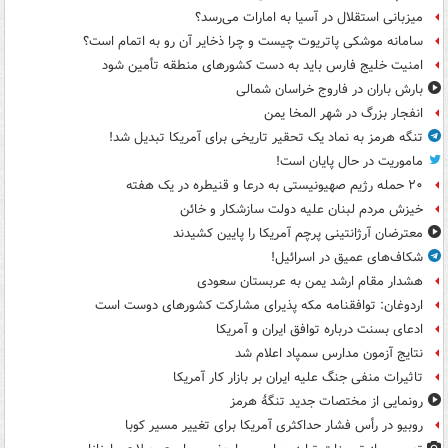
میزبانی استقلال در آسیا به امارات می‌رسد؟
سامانه موشکی پاتریوت چیست و چرا ذخایر آن رو به اتمام است؟
امنیت خلیج فارس باید به دست کشورهای منطقه تأمین شود
بارش باران در فاروج خراسان شمالی
انفجار بزرگ در شهر المخا یمن
تنگه هرمز به نماد یک تحقیر تاریخی برای آمریکا تبدیل شد!
ماموریت در حال پایان است!
۲۰ حمله رژیم صهیونیستی به درعا و قنیطره در یک هفته
خیزش مردم لبنان علیه دولت سازشکار و خائن
معترضان آرژانتینی پرچم آمریکا را پایین کشیدند
شکاف‌های عمیق در اسرائیل!
هشدار مقام ارشد یمن به عربستان سعودی
اردوغان: توافقنامه مکه پذیرای مشارکت کشورهای دوست است
ادعای بسنت درباره توافق ایران و آمریکا
نتایج آزمون مدارس سمپاد اعلام شد
تاثیرات منفی جنگ علیه ایران بر بازار کار آمریکا
رونمایی از مختصات جدید تنگۀ هرمز
روبیو در رأس فشار حداکثری آمریکا برای تغییر مسیر کوبا