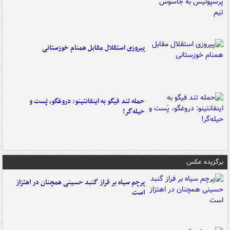
پیروزی استقلال مقابل همنام خوزستانی
حمله تند فیگو به اینفانتینو: دروغگو، پَست‌ و
حیله‌گر!
برگزیده عکس
پرچم سیاه بر فراز گنبد حسینی همچنان در اهتزاز
است