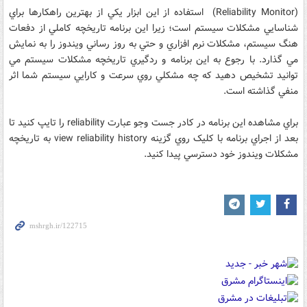
(Reliability Monitor) استفاده از اين ابزار يکي از بهترين راهکارها براي
شناسايي مشکلات سيستم است؛ زيرا اين برنامه تاريخچه کاملي از دفعات
هنگ سيستم، مشکلات نرم افزاري و حتي به روز رساني ويندوز را به نمايش
مي گذارد. با رجوع به اين برنامه و ردگيري تاريخچه مشکلات سيستم مي
توانيد تشخيص دهيد که چه مشکلي روي سرعت و کارايي سيستم شما اثر
منفي گذاشته است.
براي مشاهده اين برنامه در کادر جست وجو عبارت reliability را تايپ کنيد تا
بعد از اجراي برنامه با کليک روي گزينه view reliability history به تاريخچه
مشکلات ويندوز خود دسترسي پيدا کنيد.