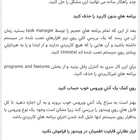
چند راهکار ساده می توانید این مشکل را حل کنید.
برنامه هاي بدون کاربرد را حذف کنيد
بعد از اين که تمام برنامه هاي حجيم را توسط task manager بستيد زمان
آن مي رسد که يک بررسي کلي روي نرم افزارهاي نصب شده در سيستم
داشته باشيد و آن هايي را که هيچ کاربردي ندارند و از ابتدا و يا به هردليلي
پيشتر روي سيستم نصب شده اند Uninstal کنيد.
براي اين کار سري به کنترل پانل بزنيد و از بخش programs and features
برنامه هاي غيرکاربردي را حذف کنيد.
روي کمک يک آنتي ويروس خوب حساب کنيد
بهتر است به سراغ يک آنتي ويروس خوب برويد و به آن اجازه دهيد تا کل
فايل هاي روي ويندوز را بررسي کند زيرا ممکن است وجود يک نوع ويروس يا
بدافزار روي سيستم تنها دليل کند شدن اجراي برنامه هاي کاربردي باشد.
ابزار نظارتي قابليت اطمينان در ويندوز را فراموش نکنيد