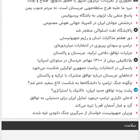
تصویری از تمرینات ترابزون اسپور با حضور ساویچ، صلاح و اونانا
نبرد ما علیه طرح سلطه‌جویی عربستان است، نه مردم جنوب یمن
پاسخ منفی یک لژیونر به باشگاه پرسپولیس
درخشش جوانان ایران در المپیاد جهانی هوش مصنوعی
پالایشگاه نفت اسلواکی منفجر شد
دور هفتم مذاکرات لبنان و رژیم صهیونیستی
ترامپ و سودای پیروزی در انتخابات میان‌دوره‌ای
جزئیات توافق دفاعی ترکیه، عربستان و پاکستان
بلاتکلیفی بیش از ۱۳۰۰ مهاجر خردسال در سئوتای اسپانیا
زلنسکی در انتخابات ریاست جمهوری اوکراین شکست می‌خورد
ادعاهای عربستان درباره توافق مشترک با ترکیه و پاکستان
چگونه جنگ ترامپ با دانشگاه‌ها به شکست کاخ سفید ختم شد؟
پشت پرده توافق جدید ایران؛ تاکتیک یا استراتژی؟
ادعای تکراری ترامپ درمورد تمایل ایران برای دستیابی به توافق
گرد و غبار آسمان قم را تیره می‌کند
وزیران صهیونیست خواستار از سرگیری جنگ نابودی غزه شدند
سلامت