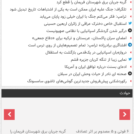
گربه جریان برق شهرستان فریمان را قطع کرد
تلگراف: جنگ علیه ایران ممکن است به یکی از اشتباهات تاریخ تبدیل شود
ترامپ: فکر می‌کنم جنگ با ایران خیلی زود پایان می‌یابد
استقبال خاص دخترک عراقی از زائران اربعین حسینی
درگیر شدن گردشگر اسپانیایی با نظامی صهیونیست
امضای سران پاکستان، عربستان و ترکیه برای «دفاع جمعی»
افشاگری برادرزاده ترامپ: تمام تصمیم‌هایش از روی ترس است
دروازه‌بان اسپانیایی در یک‌قدمی بازگشت به استقلال
نمایی زیبا از تنگه کریان جزیره قشم
ادعای بسنت درباره توافق ایران و آمریکا
صحنه ای نادر از حیات وحش ایران در سبلان
رکوردشکنی پیش‌فروش جدیدترین گوشی‌های تاشوی سامسونگ
حوادث
۶ فوتی و ۵ مصدوم بر اثر تصادف
گربه جریان برق شهرستان فریمان را
رگ