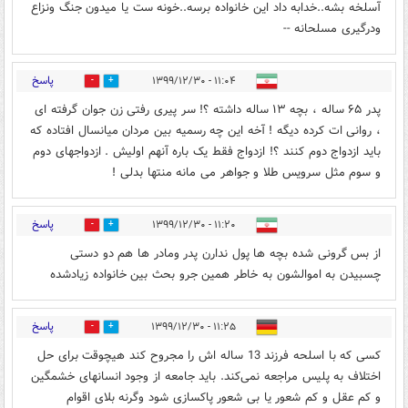
آسلخه بشه..خدابه داد این خانواده برسه..خونه ست یا میدون جنگ ونزاع
ودرگیری مسلحانه --
پاسخ
۱۱:۰۴ - ۱۳۹۹/۱۲/۳۰
1
0
پدر ۶۵ ساله ، بچه ۱۳ ساله داشته ؟! سر پیری رفتی زن جوان گرفته ای
، روانی ات کرده دیگه ! آخه این چه رسمیه بین مردان میانسال افتاده که
باید ازدواج دوم کنند ؟! ازدواج فقط یک باره آنهم اولیش . ازدواجهای دوم
و سوم مثل سرویس طلا و جواهر می مانه منتها بدلی !
پاسخ
۱۱:۲۰ - ۱۳۹۹/۱۲/۳۰
1
1
از بس گرونی شده بچه ها پول ندارن پدر ومادر ها هم دو دستی
چسبیدن به اموالشون به خاطر همین جرو بحث بین خانواده زیادشده
پاسخ
۱۱:۲۵ - ۱۳۹۹/۱۲/۳۰
1
0
کسی که با اسلحه فرزند 13 ساله اش را مجروح کند هیچوقت برای حل
اختلاف به پلیس مراجعه نمی‌کند. باید جامعه از وجود انسانهای خشمگین
و کم عقل و کم شعور یا بی شعور پاکسازی شود وگرنه بلای اقوام