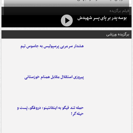
فیلم برگزیده
بوسه‌ پدر بر پای پسر شهیدش
برگزیده ورزشی
هشدار سرمربی پرسپولیس به جاسوس تیم
پیروزی استقلال مقابل همنام خوزستانی
حمله تند فیگو به اینفانتینو: دروغگو، پَست‌ و
حیله‌گر!