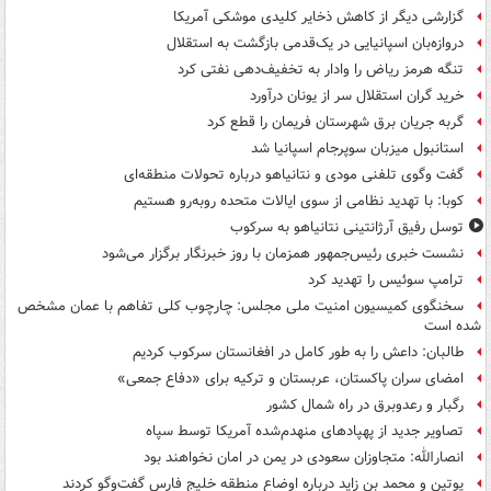
گزارشی دیگر از کاهش ذخایر کلیدی موشکی آمریکا
دروازه‌بان اسپانیایی در یک‌قدمی بازگشت به استقلال
تنگه هرمز ریاض را وادار به تخفیف‌دهی نفتی کرد
خرید گران استقلال سر از یونان درآورد
گربه جریان برق شهرستان فریمان را قطع کرد
استانبول میزبان سوپرجام اسپانیا شد
گفت وگوی تلفنی مودی و نتانیاهو درباره تحولات منطقه‌ای
کوبا: با تهدید نظامی از سوی ایالات متحده روبه‌رو هستیم
توسل رفیق آرژانتینی نتانیاهو به سرکوب
نشست خبری رئیس‌جمهور همزمان با روز خبرنگار برگزار می‌شود
ترامپ سوئیس را تهدید کرد
سخنگوی کمیسیون امنیت ملی مجلس: چارچوب کلی تفاهم با عمان مشخص
شده است
طالبان: داعش را به طور کامل در افغانستان سرکوب کردیم
امضای سران پاکستان، عربستان و ترکیه برای «دفاع جمعی»
رگبار و رعدوبرق در راه شمال کشور
تصاویر جدید از پهپادهای منهدم‌شده آمریکا توسط سپاه
انصارالله: متجاوزان سعودی در یمن در امان نخواهند بود
پوتین و محمد بن زاید درباره اوضاع منطقه خلیج فارس گفت‌وگو کردند