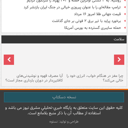
روسیه: به ۳ کشتی اوکراین حمله و ۲۰۳ پهپاد را سرنگون کردیم
ترامپ مقاله‌ای را با عنوان پیروزی خیالی در جنگ ایران بازنشر کرد
قیمت جهانی طلا امروز ۱۶ مرداد
برخورد پراید با تیر برق ۲ فوتی بر جای گذاشت
حمله سایبری گسترده به بورس آمریکا
سلامت
ت
چرا مغز در هنگام خواب، انرژی خود را
آیا مصرف قهوه و نوشیدنی‌های
چر
خالی می‌کند؟
کافئین‌دار در دوران بارداری مجاز است؟
می
نسخه دسکتاپ
کليه حقوق اين سايت متعلق به پایگاه خبري-تحليلي مشرق نيوز می باشد و
استفاده از مطالب آن با ذکر منبع بلامانع است.
طراحی و تولید: نستوه