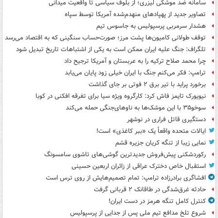
سامانه ضد موشکی لیزری؛ از بلوف سیاسی تا واقعیت میدانی
تصاویر جدید از پهپادهای منهدم‌شده آمریکا توسط سپاه
هشدار سرمربی پرسپولیس به جاسوس تیم
توقف طولانی کامیون‌ها پشت مرز؛ صورت‌حساب سنگینی که به اقتصاد می‌رسد
تلگراف: جنگ علیه ایران ممکن است به یکی از اشتباهات تاریخ تبدیل شود
چرا محمد صلاح ترکیه را به عربستان و آمریکا ترجیح داد
ترامپ: فکر می‌کنم جنگ با ایران خیلی زود پایان می‌یابد
برخورد پراید با تیر برق ۲ فوتی بر جای گذاشت
نیویورک تایمز فاش کرد: کارگروه ویژه سیا برای تفرقه افکنی در کوبا
سوخو۳۵ با این موشک‌ها به ناوهای‌جنگی حمله می‌کند
دستگیری قاتل فراری در نوشهر
ایالات متحده واقعاً یک «ببر کاغذی» است!
نمایی زیبا از تنگه کریان جزیره قشم
رکوردشکنی پیش‌فروش جدیدترین گوشی‌های تاشوی سامسونگ
استقبال خاص دخترک عراقی از زائران اربعین حسینی
افشاگری برادرزاده ترامپ: تمام تصمیم‌هایش از روی ترس است
حادثه غرق‌شدگی در طاقانک ۲ قربانی گرفت
کنترل کامل تنگه هرمز در دست ایران!
شروع تلخ مدافع تیم ملی پس از جدایی از پرسپولیس