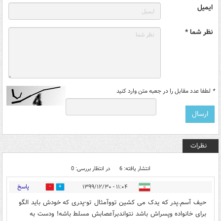
ایمیل
نظر شما *
*
لطفا عدد مقابل را در جعبه متن وارد کنید
نظرات
انتشار یافته: 6
در انتظار بررسی: 0
پاسخ
۱۱:۰۴ - ۱۳۹۹/۱۲/۳۰
1
3
حیف آسم.پدر که یدک می کشین تووآمثال تو-پدری که خودش باید الگو
برای خانواده وپسراش باشد نتواندبرآعصابش مسلط باشه! ودست به