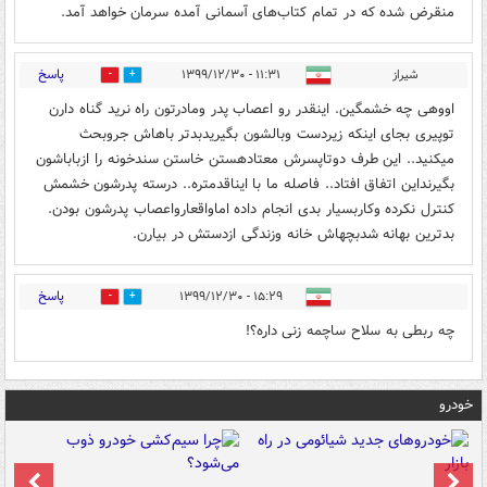
منقرض شده که در تمام کتاب‌های آسمانی آمده سرمان خواهد آمد.
پاسخ
شیراز
۱۱:۳۱ - ۱۳۹۹/۱۲/۳۰
0
1
اووهی چه خشمگین. اینقدر رو اعصاب پدر ومادرتون راه نرید گناه دارن
توپیری بجای اینکه زیردست وبالشون بگیریدبدتر باهاش جروبحث
میکنید.. این طرف دوتاپسرش معتادهستن خاستن سندخونه را ازباباشون
بگیرنداین اتفاق افتاد.. فاصله ما با ایناقدمتره.. درسته پدرشون خشمش
کنترل نکرده وکاربسیار بدی انجام داده اماواقعارواعصاب پدرشون بودن.
بدترین بهانه شدبچهاش خانه وزندگی ازدستش در بیارن.
پاسخ
۱۵:۲۹ - ۱۳۹۹/۱۲/۳۰
1
1
چه ربطی به سلاح ساچمه زنی داره؟!
خودرو