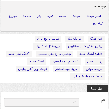
برچسب‌ها
اخبار حوادث
حوادث
اسلحه
فرزند
پدر
خانواده
مجروح
تیراندازی
آپ آهنگ
موزیک شاه
سایت تاریخ ایران
بهترین هتل های استانبول
رزرو هتل استانبول
دانلود آهنگ جدید
بهترین جراح بینی ترمیمی
آهنگ های جدید
پرشین هتل
ثبت نام بیمه اربعین
آهنگ جدید
مزایده خودرو
خرید بلیط استخر
قیمت ورق آهن پرایس
فروشنده مواد شیمیایی
نظر شما
نام