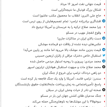
قیمت جهانی نفت امروز ۱۶ مرداد
اشکال بزرگ فوتبال ما نتیجه‌گرایی است
حاج علی اکبری: انقلاب ما محصول مکتب عاشورا است
افشاگری برادرزاده ترامپ: تمام تصمیم‌هایش از روی ترس است
چرا محمد صلاح ترکیه را به عربستان و آمریکا ترجیح داد
وقوع انفجار مهیب در مسکو
دست بالای ایران در مذاکرات جاری!
عکس‌های دیده نشده از رفاقت دو فرمانده‌ موشکی
قیمت بنزین مانند موشک بالا می‌رود اما مانند پر پایین می‌آید!
استقبال خاص دخترک عراقی از زائران اربعین حسینی
محمد مرندی: پیروزی با روحیه استوار مردمی حاصل شده
محمد صلاح مات و مبهوت استقبال هواداران ترابزون اسپور
دو راهی دردناک ترامپ برای خروج از جنگ ایران
سندرز: ترامپ فاسد، آمریکا را وارد یک جنگ فاجعه بار کرده است
پاسخ تأمین‌اجتماعی به زمان پرداخت مابه‌التفاوت حقوق بازنشستگان
صحنه ای نادر از حیات وحش ایران در سبلان
جنگ مدعیان طلای کشتی جهان این بار در مسکو
سوخو۳۵ با این موشک‌ها به ناوهای‌جنگی حمله می‌کند