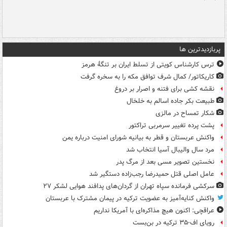
پربازدیدترین ها
ترس کارشناس کویتی از تسلط ایران بر تنگۀ هرمز
کاریکاتور/ کمال شرف توافق مکه را به سخره گرفت
نقشه کشی برای فتنه و اصرار بر دروغ
طبیعت بکر جاده اسالم به خلخال
شکار تمساح در مالزی
پشت پرده تغییر سرمربی تراکتور
واکنش عربستان و قطر به بیانیه شورای امنیت درباره یمن
مرد سال والیبال آسیا انتخاب شد
نخستین تصویر مسی بعد از مرگ پدر
عامل اصلی قتل حمیدرضا رجب‌زاده دستگیر شد
سرکشی فرمانده سپاه تهران از گردان‌های پدافند هوایی لشکر ۲۷
واکنش کنایه‌آمیز به عضویت ترکیه در پیمان مشترک با عربستان
عراقچی: اکنون هیچ مذاکره‌ای با آمریکا نداریم
رویای اف-۳۵ ترکیه در بن‌بست