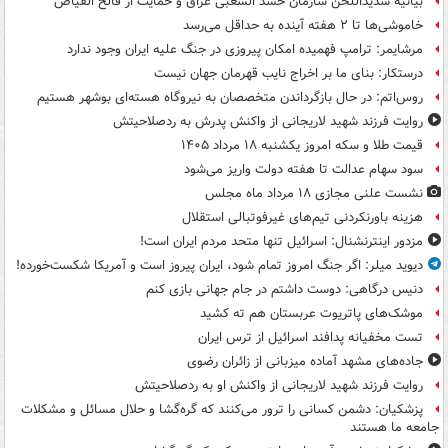
بیانیه شدیداللحن سازمان حشد الشعبی عراق و حمایت از فالح الفیاض
خاموشی‌ها تا ۲ هفته آینده به حداقل می‌رسد
مرشایمر: ترامپ فهمیده امکان پیروزی در جنگ علیه ایران وجود ندارد
درستکار: بنای ما بر اخراج نایب قهرمان جهان نیست
روس‌اتم: در حال بازگرداندن متخصصان به نیروگاه هسته‌ای بوشهر هستیم
روایت فرزند شهید لاریجانی از واکنش پدرش به ردصلاحیتش
قیمت طلا و سکه امروز یکشنبه ۱۸ مرداد ۱۴۰۵
سود سهام عدالت تا هفته دولت واریز می‌شود
نشست علنی مجازی ۱۸ مرداد ماه مجلس
هزینه باورنکردنی تیم‌های غیرفوتبالی استقلال
مزدور اینترنشنال: اسرائیل تنها متحد مردم ایران است!
دیوید میلر: اگر جنگ امروز تمام شود، ایران پیروز است و آمریکا شکست‌خورده!
دنیس درگاهی: دوست داشتم در جام جهانی بازی کنم
موشک‌های پاتریوت عربستان هم ته‌ کشید
تست مخفیانه پدافند اسرائیل از ترس ایران
جاده‌های مشهد آماده میزبانی از زائران رضوی
روایت فرزند شهید لاریجانی از واکنش او به ردصلاحیتش
پزشکیان: دشمن کسانی را ترور می‌کنند که گره‌گشا و حلال مسائل و مشکلات
جامعه ما هستند