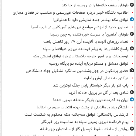
طوفان سقف خانه‌ها را در روسیه از جا ‌کند!
اطلاعیه باشگاه خیبر درباره صفحات غیررسمی و منتسب در فضای مجازی
توافق مکه بیشتر جنبه نمایشی دارد تا عملیاتی!
تصاویر جدید از انهدام مواضع نیروهای آمریکایی در غرب آسیا
طوفان "دلفین" با سرعت خیره‌کننده به چین رسید!
تعداد روزهای آلوده با آلاینده اُزن ۲۷ روز کاهش یافت
پاسخ کاشانی‌ها به پیام فرمانده نیروی هوافضای سپاه
توضیحات وزیر امور خارجه پاکستان درباره توافق امنیتی مکه
توافق دمشق و مسکو درباره آینده دو پایگاه روسیه
حضور پزشکیان در چهل‌وششمین سالگرد تشکیل جهاد دانشگاهی
تراکتور به دنبال آرش رضاوند
پاپ لئو بار دیگر خواستار پایان جنگ اوکراین شد
شادی بعد از گل در برزیل حادثه آفرید!
ایران به قدرتمندترین بازیگرِ منطقه تبدیل شده!
افشاگری‌های مالدینی از پشت پرده انتخاب سرمربی ایتالیا
کارشناس پاکستانی: توافق سه‌جانبه مکه محکوم به شکست است
پیام فرمانده نیروی زمینی سپاه به مناسبت روز خبرنگار
روایتی از حادثه سقوط کپسول گاز از ساختمان چهارطبقه