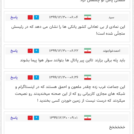
شصتی پاش تو چشمش نره.
پاسخ
سید
۰۸:۰۴ - ۱۳۹۹/۱۲/۳۰
0
2
این نمادی از بی تعادلی کشور یانکی ها را نشان می دهد که در رئیسش
متجلّی شده است!
پاسخ
احمدخواجوند
۰۸:۲۲ - ۱۳۹۹/۱۲/۳۰
0
3
باید پله برقی بزارند تااین پیر پاتال ها بتوانند سوار هوا پیما بشوند
پاسخ
۰۸:۳۶ - ۱۳۹۹/۱۲/۳۰
0
2
این جماعت غرب زده چقدر ملعون و احمق هستند که در اینستاگرام و
شبکه های مجازی کاربرانی رو که از این صحنه میخندیدند رو نصیحت
میکردند که درست نیست از زمین خوردن کسی بخندید !
پاسخ
۰۹:۰۱ - ۱۳۹۹/۱۲/۳۰
0
1
خخخخخخ