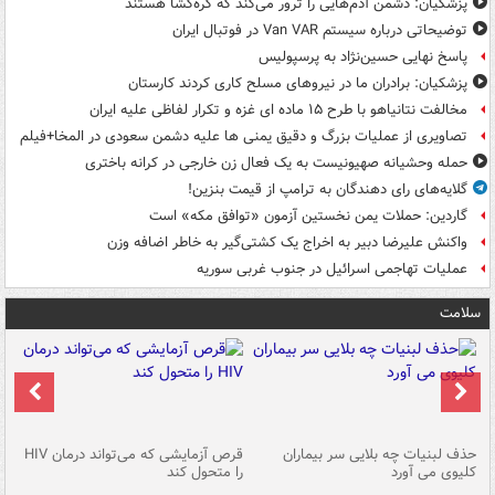
پزشکیان: دشمن آدم‌هایی را ترور می‌کند که گره‌گشا هستند
توضیحاتی درباره سیستم Van VAR در فوتبال ایران
پاسخ نهایی حسین‌نژاد به پرسپولیس
پزشکیان: برادران ما در نیروهای مسلح کاری کردند کارستان
مخالفت نتانیاهو با طرح ۱۵ ماده ای غزه و تکرار لفاظی علیه ایران
تصاویری از عملیات بزرگ و دقیق یمنی ها علیه دشمن سعودی در المخا+فیلم
حمله وحشیانه صهیونیست به یک فعال زن خارجی در کرانه باختری
گلایه‌های رای دهندگان به ترامپ از قیمت بنزین!
گاردین: حملات یمن نخستین آزمون «توافق مکه» است
واکنش علیرضا دبیر به اخراج یک کشتی‌گیر به خاطر اضافه وزن
عملیات تهاجمی اسرائیل در جنوب غربی سوریه
سلامت
حذف لبنیات چه بلایی سر بیماران
قرص آزمایشی که می‌تواند درمان HIV
عل
کلیوی می آورد
را متحول کند
قل