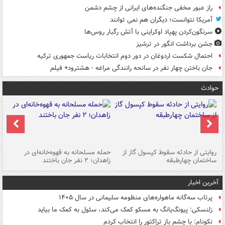
راز عبور مخفی جنگنده‌های ایرانی از چشم دشمن
آمریکا نتوانست؛ دیگران هم نمی توانند
سرنگون‌کردن پهپاد اوکراینی با آتش رگبار روس‌ها
جشن برداشت انگور در ترشیز
احتمال شکست اردوغان در دور دوم انتخابات ریاست جمهوری ترکیه
جان باختن چهار نفر در سانحه رانندگی مراغه - هشترود+ فیلم
حوادث
روایتی از حادثه سقوط کپسول گاز از
حمله مسلحانه به قهوه‌خانه‌ای در
عا
ساختمان چهارطبقه
زاهدان؛ ۲ نفر جان باختند
دس
آخرین اخبار
پرتاب سه‌گانه ماهواره‌های منظومه سلیمانی در سال ۱۴۰۵
زلنسکی: پیونگ‌یانگ به مسکو کمک می‌کند، سئول به کمک ما بیاید
نکونام: با چشم باز تراکتور را انتخاب کردم