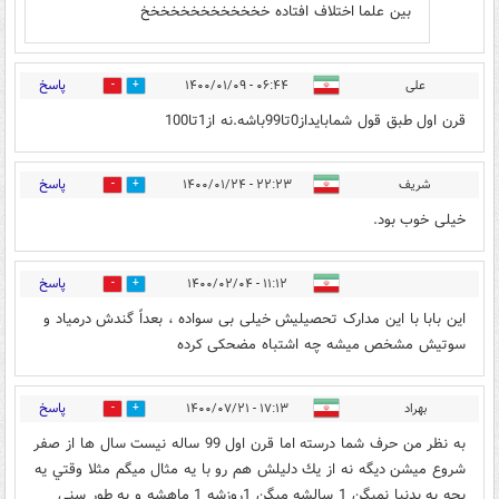
بین علما اختلاف افتاده خخخخخخخخخخخخخ
پاسخ
علی
۰۶:۴۴ - ۱۴۰۰/۰۱/۰۹
0
0
قرن اول طبق قول شمابایداز0تا99باشه.نه از1تا100
پاسخ
شریف
۲۲:۲۳ - ۱۴۰۰/۰۱/۲۴
0
0
خیلی خوب بود.
پاسخ
۱۱:۱۲ - ۱۴۰۰/۰۲/۰۴
0
1
این بابا با این مدارک تحصیلیش خیلی بی سواده ، بعداً گندش درمیاد و
سوتیش مشخص میشه چه اشتباه مضحکی کرده
پاسخ
بهراد
۱۷:۱۳ - ۱۴۰۰/۰۷/۲۱
0
2
به نظر من حرف شما درسته اما قرن اول 99 ساله نيست سال ها از صفر
شروع ميشن ديگه نه از يك دليلش هم رو با يه مثال ميگم مثلا وقتي يه
بچه به بدنيا نميگن 1 سالشه ميگن 1روزشه 1 ماهشه و به طور سني