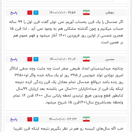
پاسخ
دهقان
۱۹:۵۸ - ۱۴۰۰/۰۱/۰۱
1
2
اگر صدسال را یک قرن بحساب آوریم نمی توان گفت قرن اول را ۹۹ ساله
حساب میکنیم و چون گذشته مشکلی هم به وجود نمی آید ، لذا قرن ۱۵
هجری شمسی از اولین روز فروردین ۱۴۰۱ آغاز میشود و فهم عموم هم
بر همین است
پاسخ
محسن
۲۱:۰۶ - ۱۴۰۰/۰۱/۰۱
2
6
چنانچه میدانیدمبنای اعداد طبیعی صفر است چه مثبت وچه منفی لذااگر
امروز نوزادی تولد شودپس از ۳۶۵ روز او یک ساله شده واگر او۳۶۵۰۰
روز زنده باشد درواقع صدسال تمام معادل یک قرن زندگی کرده نتیجه
اینکه یک قرن از مبداءتاپایان ۱۰۰سال می باشدنه بعد ازپایان ۹۹سال
لذابطور قطع وبدون هیچ تردیدی لحطه پایانی سال ۱۴۰۰ قدن ۱۴ تمام
ولحظه بعدباشروع سال۱۴۰۱قرن ۱۵ شروع میشود.
پاسخ
۲۲:۲۳ - ۱۴۰۰/۰۱/۰۱
1
0
خب اگه سال‌های کبیسه رو هم در نظر بگیریم نتیجه اینکه قرن تقریبا