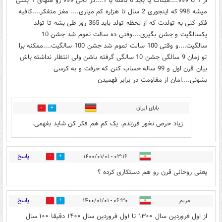
از 1 تا 999....مبنات یا باید 0 باشه یا 1....در ثانی 999 رو منهای 1 بکنی
میشه 998 که اینجوری 2 سال تا هزاره کم میاری.... مغز متفکر....کافیه
فکر کنی به تولدت که از لحظه تولد باید 365 روز طی بشه تا تولد
یکسالگیت و جشن بگیری....وقتی ده سالت تموم شد جشن 10
سالگیت....و وقتی 100 سالت تموم شد جشن 100 سالگیت....ممکنه برا
تو زمان 9 سالگی جشن 10 سالگی گرفته باشن ولی انتظار نداشته باش
بیان قرن اول و 99 ساله حساب کنن که حرفت و به کرسی
بشونی....امان از مقاومت در برابر فهمیدن
بابای ایران
2
3
زیاد حرص نخور فرزندم. یک کم هم فکر کن شاید بفهمی.
پاسخ
۰۳:۱۶ - ۱۴۰۰/۰۱/۰۱
0
4
یعنی روحانی قرن رو هم دستکاری کرده ؟
پاسخ
مریم
۰۶:۳۰ - ۱۴۰۰/۰۱/۰۱
3
9
از اول فروردین سال ۱۳۰۰ تا ۱ول فروردین سال ۱۴۰۰ دقیقا ۱۰۰ سال