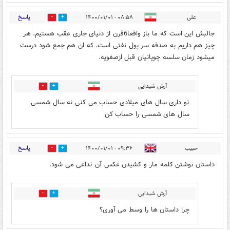
پاسخ
علی
۰۸:۵۸ - ۱۴۰۰/۰۱/۰۱
3
0
جالبش این است که ما باز واقعا6قرن از دنیای جاری عقب هستیم. هر
چیز هم داریم به صدقه سر پول نفتی است. که ان هم جمع شود درست
میشود زمان سلسه چوپانیان قبل ازصفویه.
آرش شیدایی
0
0
تو داری سال های میلادی حساب می کنی نه سال شمسی
سال های شمسی را حساب کن
پاسخ
حبیب
۰۹:۳۶ - ۱۴۰۰/۰۱/۰۱
2
1
داستان نوشتن کلمه مار و کشیدن عکس آن تداعی می شود.
آرش شیدایی
0
0
چرا داستان ها را وسط می آوری؟