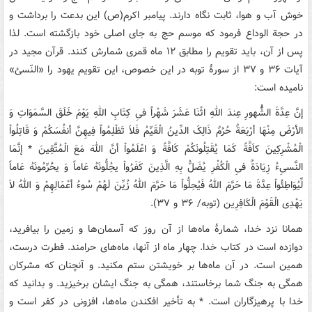
خوش آب و هوا، ثابت نگاه دارند. پیامبر اکرم(ص) این بدعت را برداشت و
در حجة الوداع فرمود که موسم حج به جای اصلی خود بازگشته است. لذا
پس از آن، باید تقویم را مطابق ۱۲ ماه قمری شمارش کنند. قرآن مجید در
آیات ۳۶ و ۳۷ از سورۀ توبه در این خصوص، این تقویم یهود را «النّسئ»
نامیده است:
إنَّ عِدَّةَ الشُُّهورِ عِندَ اللهِ اثْنَا عَشَرَ شَهْراً فیِ کِتَابِ اللهِ یَوْمَ خَلَقَ السَّمَوَاتِ وَ
الأرْضَ مِنْهَا أرْبَعَةٌ حُرُمٌ ذَالِکَ الدِّینُ الْقَیِّمُ فَلاَ تَظْلِمُواْ فِیهِنَّ أنفُسَکُمْ وَ قَاتِلُواْ
الْمُشْرِکِینَ کاَفَّةً کَمَا یُقَتِلُونَکُمْ کَافَّةً وَ اعْلَمُواْ أنَّ اللهَ مَعَ الْمُتَّقِینَ * إنَّمَا
النَّسیِ‌ءُ زِیَادَةٌ فیِ الْکُفْرِ یُضَلُّ بِهِ الَّذِینَ کَفَرُواْ یحُِلُّونَهُ عَاماً وَ یحَُرِّمُونَهُ عَاماً
لِّیُوَاطِئُواْ عِدَّةَ مَا حَرَّمَ اللهُ فَیُحِلُّواْ مَا حَرَّمَ اللهُ زُیِّنَ لَهُمْ سُوءُ أعْمَالِهِمْ وَ اللهُ لاَ
یَهْدِی الْقَوْمَ الْکَافِرِین‌ (توبه/ ۳۶ و ۳۷).
همانا نزد خدا، شمارۀ ماه‌ها از آن روز که آسمان‌ها و زمین را بیافرید،
دوازده است در کتاب خدا. چهار ماه از آنها، ماه‌های حرامند. فطرت درست،
همین است. در آن ماه‌ها بر خویشتن ستم مکنید. و آنچنان که مشرکان
همگی به جنگ شما برخاستند، همگی به جنگ ایشان برخیزید. و بدانید که
خدا با پرهیزگاران است. * به تأخیر افکندن ماه‌ها، افزونی در کفر است و