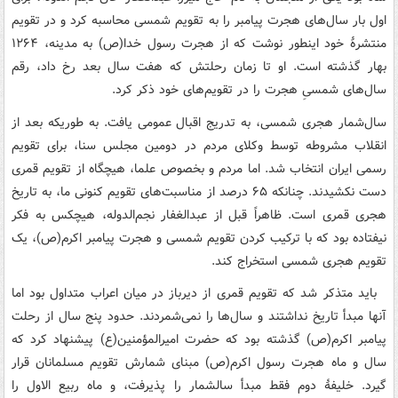
اول بار سال‌های هجرت پیامبر را به تقویم شمسی محاسبه کرد و در تقویم
منتشرۀ خود اینطور نوشت که از هجرت رسول خدا(ص) به مدینه، ۱۲۶۴
بهار گذشته است. او تا زمان رحلتش که هفت سال بعد رخ داد، رقم
سال‌های شمسیِ هجرت را در تقویم‌های خود ذکر کرد.
سال‌شمار هجری شمسی، به تدریج اقبال عمومی یافت. به طوریکه بعد از
انقلاب مشروطه توسط وکلای مردم در دومین مجلس سنا، برای تقویم
رسمی ایران انتخاب شد. اما مردم و بخصوص علما، هیچگاه از تقویم قمری
دست نکشیدند. چنانکه ۶۵ درصد از مناسبت‌های تقویم کنونی ما، به تاریخ
هجری قمری است. ظاهراً قبل از عبدالغفار نجم‌الدوله، هیچکس به فکر
نیفتاده بود که با ترکیب کردن تقویم شمسی و هجرت پیامبر اکرم(ص)، یک
تقویم هجری شمسی استخراج کند.
باید متذکر شد که تقویم قمری از دیرباز در میان اعراب متداول بود اما
آنها مبدأ تاریخ نداشتند و سال‌ها را نمی‌شمردند. حدود پنج سال از رحلت
پیامبر اکرم(ص) گذشته بود که حضرت امیرالمؤمنین(ع) پیشنهاد کرد که
سال و ماه هجرت رسول اکرم(ص) مبنای شمارش تقویم مسلمانان قرار
گیرد. خلیفۀ دوم فقط مبدأ سالشمار را پذیرفت، و ماه ربیع الاول را