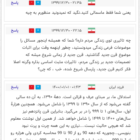
پاسخ
۲۱:۳۵ - ۱۳۹۹/۱۲/۳۰
1
4
یعنی شما فقط ماسمالی کنید.نگید که نمیدونید منظورم به چیه
پاسخ
۲۲:۱۵ - ۱۳۹۹/۱۲/۳۰
1
2
چه تاثیری توی زندگی مردم داره؟ شما که همیشه اینجور مسائل را
موضوعات فرعی زندگی میدونستید، چطور اینهمه وقت برای اثبات
موضوع قرن جدید گذاشتید. قرن جدید از زمانی شروع میشه که
تصمیمات جدید بر زندگی مردم، تاثیرات مثبت اساسی بذاره وگرنه اصلا
فکر کنیم قرن جدید، پارسال شروع شده، خب ، که چی؟
پاسخ
فرزند ایران
۰۱:۴۳ - ۱۴۰۰/۰۱/۰۱
4
4
استدلال ما، بر مبنای عرف و قرائن است. دهۀ ۱۳۹۰، به آن ده سالی
گفته می‌شود که از سال ۱۳۹۰ تا ۱۳۹۹ را شامل می‌شود. همچنین هزارۀ
اول، سال‌های ۱ تا ۹۹۹ را در بر می‌گیرد. بنابراین قرن پانزدهم نیز
سال‌های ۱۴۰۰ تا ۱۴۹۹ را شامل خواهد شد. از همین اول نوشتت معلوم
شد که هیچی حالیت نیست....نیازی به این همه چرت و پرت نبود
بنویسی...چجوریه که دهه 90 رو از 90 تا 99 محاسبه کردی ولی هزاره رو