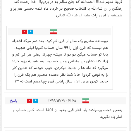
کرونا تموم شد!!! الحمدلله که جان سالم به در بردیم!!! خدا رحمت کند
رفتگان را ان شاءالله با انتخاب صحیح در خرداد ماه تتمه نحسی هم برای
همیشه از ایران پاک بشه ان شاءالله تعالی
0
0
نویسنده مشرق یک سال از قرن کم کرد، بعد هم میگه اشتباه
هم نیست که قرن اول را ۹۹ سال حساب کنیم!خیلی عجیبه.
بابا تو حساب میگن دو دو تا میشه چهارتا. یعنی هر کی کم و
زیاد کنه نشان بی منطقی و بی حسابیه. بعد هم به یهود خرده
میگیره که ماه ها را جابجا میکردن. خوب خودتم که همین کار
را به نوعی کردی! حالا شما نظر دهنده محترم هم یک قرن را
جابجا کردی عزیز. الان سال پایانی قرن چهاردهم است نه ۱۳
پاسخ
۲۱:۲۵ - ۱۳۹۹/۱۲/۳۰
6
8
بعضی عجب بیسوادند بابا آغاز قرن جدید از 1401 است. کمی حساب و
آمار یاد بگیرید