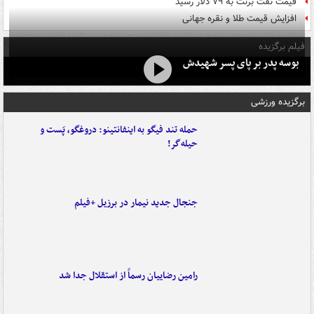
قیمت نفت برنت به ۷۹ دلار رسید
افزایش قیمت طلا و نقره جهانی
فیلم برگزیده
بوسه‌ پدر بر پای پسر شهیدش
برگزیده ورزشی
حمله تند فیگو به اینفانتینو: دروغگو، پَست‌ و
حیله‌گر!
جنجال جدید نیمار در برزیل +فیلم
رامین رضاییان رسماً از استقلال جدا شد