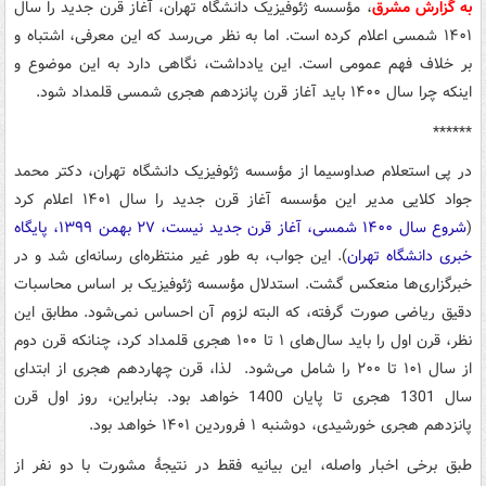
به گزارش مشرق
، مؤسسه ژئوفیزیک دانشگاه تهران، آغاز قرن جدید را سال
۱۴۰۱ شمسی اعلام کرده است. اما به نظر می‌رسد که این معرفی، اشتباه و
بر خلاف فهم عمومی است. این یادداشت، نگاهی دارد به این موضوع و
اینکه چرا سال ۱۴۰۰ باید آغاز قرن پانزدهم هجری شمسی قلمداد شود.
******
در پی استعلام صداوسیما از مؤسسه ژئوفیزیک دانشگاه تهران، دکتر محمد
جواد کلایی مدیر این مؤسسه آغاز قرن جدید را سال ۱۴۰۱ اعلام کرد
(
شروع سال ۱۴۰۰ شمسی، آغاز قرن جدید نیست، ۲۷ بهمن ۱۳۹۹، پایگاه
خبری دانشگاه تهران
). این جواب، به طور غیر منتظره‌ای رسانه‌ای شد و در
خبرگزاری‌ها منعکس گشت. استدلال مؤسسه ژئوفیزیک بر اساس محاسبات
دقیق ریاضی صورت گرفته، که البته لزوم آن احساس نمی‌شود. مطابق این
نظر، قرن اول را باید سال‌های ۱ تا ۱۰۰ هجری قلمداد کرد، چنانکه قرن دوم
از سال ۱۰۱ تا ۲۰۰ را شامل می‌شود. لذا، قرن چهاردهم هجری از ابتدای
سال 1301 هجری تا پایان 1400 خواهد بود. بنابراین، روز اول قرن
پانزدهم هجری خورشیدی، دوشنبه ۱ فروردین ۱۴۰۱ خواهد بود.
طبق برخی اخبار واصله، این بیانیه فقط در نتیجۀ مشورت با دو نفر از