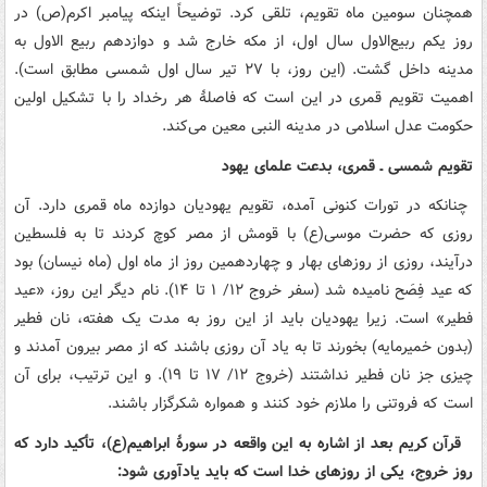
همچنان سومین ماه تقویم، تلقی کرد. توضیحاً اینکه پیامبر اکرم(ص) در
روز یکم ربیع‌الاول سال اول، از مکه خارج شد و دوازدهم ربیع الاول به
مدینه داخل گشت. (این روز، با ۲۷ تیر سال اول شمسی مطابق است).
اهمیت تقویم قمری در این است که فاصلۀ هر رخداد را با تشکیل اولین
حکومت عدل اسلامی در مدینه النبی معین می‌کند.
تقویم شمسی ـ قمری، بدعت علمای یهود
چنانکه در تورات کنونی آمده، تقویم یهودیان دوازده ماه قمری دارد. آن
روزی که حضرت موسی(ع) با قومش از مصر کوچ کردند تا به فلسطین
درآیند، روزی از روزهای بهار و چهاردهمین روز از ماه اول (ماه نیسان) بود
که عید فِصَح نامیده شد (سفر خروج ۱۲/ ۱ تا ۱۴). نام دیگر این روز، «عید
فطیر» است. زیرا یهودیان باید از این روز به مدت یک هفته، نان فطیر
(بدون خمیرمایه) بخورند تا به یاد آن روزی باشند که از مصر بیرون آمدند و
چیزی جز نان فطیر نداشتند (خروج ۱۲/ ۱۷ تا ۱۹). و این ترتیب، برای آن
است که فروتنی را ملازم خود کنند و همواره شکرگزار باشند.
قرآن کریم بعد از اشاره به این واقعه در سورۀ ابراهیم(ع)، تأکید دارد که
روز خروج، یکی از روزهای خدا است که باید یادآوری شود: