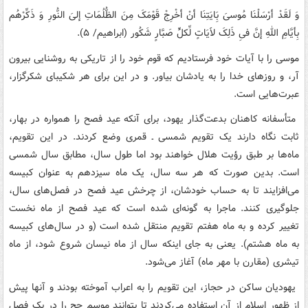
وَ لَقَدْ أرْسَلْنَا مُوسیَ‌ بَِایَتِنَا أنْ أخْرِجْ قَوْمَکَ مِنَ الظُّلُمَاتِ إلیَ النُّورِ وَ ذَکِّرْهُم
بِأیَّامِ اللهِ إنَّ فیِ ذَلِکَ لاََیَاتٍ لِّکلُ‌ِّ صَبَّارٍ شَکُور (ابراهیم/ ۵).
موسی را با آیات خود فرستادیم که قوم خود را از تاریکی به روشنایی بیرون
آر، و روزهای خدا را به یادشان بیاور. و در این برای هر شکیبای شکرگزار،
عبرت‌هایی است.
متأسفانه کاهنان بدعت‌گذار یهود، برای آنکه عید فصح را همواره در بهار،
ثابت نگاه دارند یک تقویم شمسی ـ قمری وضع کردند. در این تقویم،
ماه‌ها بر طبق رؤیت هلال خواهند بود اما طول سال، مطابق سال شمسی
است. بدین صورت که هر سه سال، یک ماه سیزدهم به عنوان کبیسه
می‌افزایند تا به حساب خودشان، از چرخش عید فصح در فصل‌های سال،
جلوگیری کنند. ماجرا به گونه‌ای شده است که عید فصح از ماه نخست
تغییر کرده و به ماه هفتم تقویم منتقل شده است (و در سال‌های کبیسه
به ماه هشتم). یعنی به جای اینکه سال از ماه نیسان شروع شود، از ماه
تیشری (مقارن با مهر ماه) آغاز می‌شود.
یهودیان ساکن در حجاز، این تقویم را به اعراب آموخته بودند و آنها پیش
از ظهور اسلام از آن استفاده می‌کردند تا بتوانند موسم حج را در یک فصل