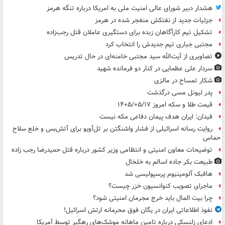
هشدار دبیر شورای عالی امنیت ملی به امریکا درباره تنگه هرمز
جزئیات جدید از نفتکش منفجر شده در هرمز
تشکیل تیم کارآگاهان زبده برای دستگیری عاملان قتل رجب‌زاده
مجتبی جباری تیم جدیدش را انتخاب کرد
تصاویری از آیت‌الله سید مجتبی خامنه‌ای در حال تدریس
سردار علی عظمایی در کنار دو فرمانده شهید
شکار تمساح در مالزی
پدر لیونل مسی درگذشت
قیمت طلا و سکه امروز ۱۴۰۵/۰۵/۱۷
فیدان: ایران هدف پیمان دفاعی مکه نیست
روایت رسانه اسرائیلی از فشار واشنگتن بر تل‌آویو برای آتش‌بس و خلع سلاح
حماس
توضیحات معاون امنیتی و انتظامی وزیر کشور درباره قتل حمیدرضا رجب زاده
طبیعت بکر جاده اسالم به خلخال
هافبک آلومینیوم پرسپولیسی شد
ماجرای تصویب کنوانسیون خزر چیست؟
چرا بیت المال باید خرج مجرمان امنیتی شود؟
نفوذ اطلاعاتی ایران در یگان فوق محرمانه ارتش اسرائیل!
ادعای زلنسکی درباره تامین ماهانه موشک‌های رهگیر توسط آمریکا