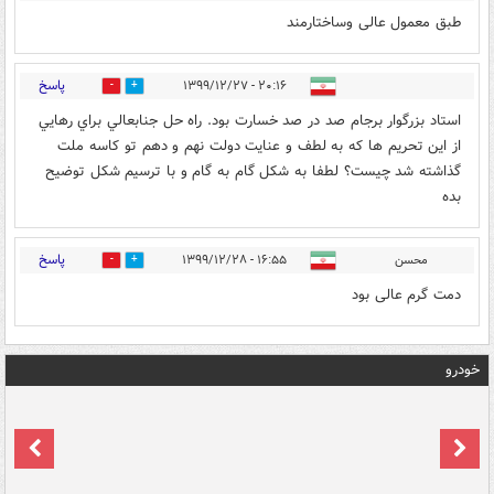
طبق معمول عالی وساختارمند
پاسخ
۲۰:۱۶ - ۱۳۹۹/۱۲/۲۷
4
1
استاد بزرگوار برجام صد در صد خسارت بود. راه حل جنابعالي براي رهايي
از اين تحريم ها كه به لطف و عنايت دولت نهم و دهم تو كاسه ملت
گذاشته شد چيست؟ لطفا به شكل گام به گام و با ترسيم شكل توضيح
بده
پاسخ
محسن
۱۶:۵۵ - ۱۳۹۹/۱۲/۲۸
0
3
دمت گرم عالی بود
خودرو