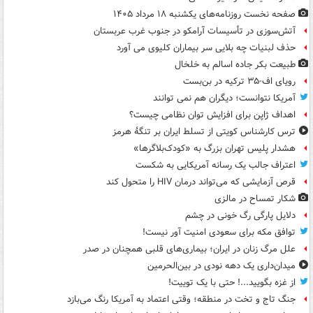
صفحه نخست روزنامه‌های یکشنبه ۱۸ مرداد ۱۴۰۵
آتش‌سوزی در تأسیسات آرامکو در جنوب غرب عربستان
حذف لبنیات چه بلایی سر بیماران کلیوی می آورد
طبیعت بکر جاده اسالم به خلخال
رویای اف-۳۵ ترکیه در بن‌بست
آمریکا نتوانست؛ دیگران هم نمی توانند
اهداف ژاپن برای افزایش توان نظامی چیست؟
ترس کارشناس کویتی از تسلط ایران بر تنگۀ هرمز
هشدار پلیس تهران بزرگ به «کودک‌بلاگرها»
اعتراف جالب یک رسانه آمریکایی به شکست
قرص آزمایشی که می‌تواند درمان HIV را متحول کند
شکار تمساح در مالزی
دلایل پارگی رگ خونی در چشم
توافق مکه برای سعودی امنیت آور نیست!
علل مرگ زنان در ایران؛ بیماری‌های قلبی همچنان در صدر
میدان‌داری یک دهه نودی در بین‌الحرمین
از غزه بگویید...! حتی با یک توییت!
جنگ تاج و تخت در منطقه؛ وقتی اعتماد به آمریکا رنگ می‌بازد