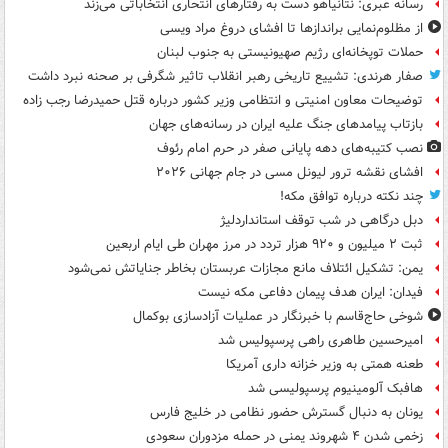
رسانه عبری: نتانیاهو دست به رفتارهای انتحاری انتخاباتی می‌زند
از مظلوم‌نمایی براندازها تا افشای دروغ مراد ویسی
حملات توپخانه‌ای رژیم صهیونیستی به جنوب لبنان
صفار هرندی: تشییع تاریخی رهبر انقلاب تاثیر شگرفی بر صحنه نبرد داشت
توضیحات معاون امنیتی و انتظامی وزیر کشور درباره قتل حمیدرضا رجب زاده
بازتاب پیامدهای جنگ علیه ایران در رسانه‌های جهان
نصب کتیبه‌های دهه پایانی صفر در حرم امام رئوف
افشای نقشه ترور لیونل مسی در جام جهانی ۲۰۲۶
چند نکته درباره توافق مکه!
دبل درگاهی در شب توقف استانداردلیژ
ثبت ۲ میلیون و ۹۲۰ هزار تردد در مرز مهران طی ایام اربعین
یمن: تشکیل ائتلاف مانع مجازات عربستان بخاطر جنایاتش نمی‌شود
فیدان: ایران هدف پیمان دفاعی مکه نیست
شوخی حاج‌قاسم با خبرنگار در عملیات آزادسازی بوکمال
امیرحسین طاهری راهی پرسپولیس شد
طعنه همتی به وزیر خزانه داری آمریکا
هافبک آلومینیوم پرسپولیسی شد
یونان به دنبال گسترش حضور نظامی در خلیج فارس
زخمی شدن ۴ شهروند یمنی در حمله مزدوران سعودی