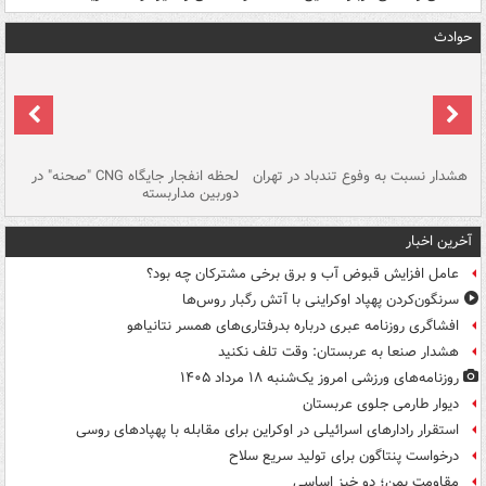
حوادث
ای
هشدار نسبت به وفوع تندباد در تهران
لحظه انفجار جایگاه CNG "صحنه" در
دس
دوربین مداربسته
ات
آخرین اخبار
عامل افزایش قبوض آب و برق برخی مشترکان چه بود؟
سرنگون‌کردن پهپاد اوکراینی با آتش رگبار روس‌ها
افشاگری روزنامه عبری درباره بدرفتاری‌های همسر نتانیاهو
هشدار صنعا به عربستان: وقت تلف نکنید
روزنامه‌های ورزشی امروز یک‌شنبه ۱۸ مرداد ۱۴۰۵
دیوار طارمی جلوی عربستان
استقرار رادارهای اسرائیلی در اوکراین برای مقابله با پهپادهای روسی
درخواست پنتاگون برای تولید سریع سلاح
مقاومت یمن؛ دو خیز اساسی