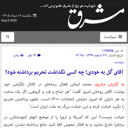
یکشنبه ۱۸ مرداد ۱۴۰۵ -
Aug 9 2026
سیاست
کد خبر
1194006
تاریخ انتشار:
۲۷ اسفند ۱۳۹۹ - ۱۳:۲۵
۱۴ نظر
چاپ
سیاست
آقای گُل به خودی! چه کسی نگذاشت تحریم برداشته شود؟
به گزارش مشرق،
محمد ایمانی فعال رسانه‌ای در کانال تلگرامی خود
نوشت: آقای روحانی امروز گفت: "هر جناح و فرد و گروهی، اگر یک ساعت
به هر دلیلی که امروز دلیلش انتخابات ١۴٠٠ است، جلوی برداشتن تحریم
را بگیرد خیانت کرده و این خیانت بزرگ به ملت ایران است".
خیانت چیست؟ این که آمریکا و اروپا را از موضع اتهام (عهدشکنی در
برجام) خارج نمایید و به افکار عمومی القا کنید مانع برداشته نشدن تحریم