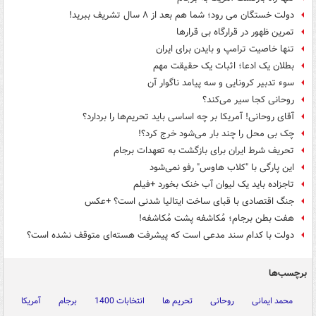
دولت خستگان می رود؛ شما هم بعد از ۸ سال تشریف ببرید!
تمرین ظهور در قرارگاه بی قرارها
تنها خاصیت ترامپ و بایدن برای ایران
بطلان یک ادعا؛ اثبات یک حقیقت مهم
سوء تدبیر کرونایی و سه پیامد ناگوار آن
روحانی کجا سیر می‌کند؟
آقای روحانی! آمریکا بر چه اساسی باید تحریم‌ها را بردارد؟
چک بی محل را چند بار می‌شود خرج کرد؟!
تحریف شرط ایران برای بازگشت به تعهدات برجام
این پارگی با "کلاب هاوس" رفو نمی‌شود
تاجزاده باید یک لیوان آب خنک بخورد +فیلم
جنگ اقتصادی با قبای ساخت ایتالیا شدنی است؟ +عکس
هفت بطن برجام؛ مُکاشفه پشت مُکاشفه!
دولت با کدام سند مدعی است که پیشرفت هسته‌ای متوقف نشده است؟
برچسب‌ها
محمد ایمانی
روحانی
تحریم ها
انتخابات 1400
برجام
آمریکا