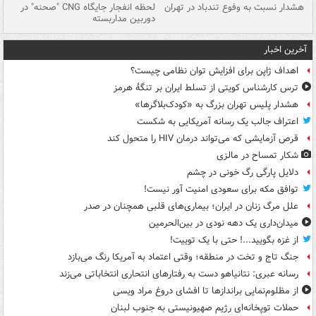
ای
هشدار نسبت به وفوع تندباد در تهران
لحظه انفجار جایگاه CNG "صحنه" در
دس
دوربین مداربسته
ات
آخرین اخبار
اهداف ژاپن برای افزایش توان نظامی چیست؟
ترس کارشناس کویتی از تسلط ایران بر تنگۀ هرمز
هشدار پلیس تهران بزرگ به «کودک‌بلاگرها»
اعتراف جالب یک رسانه آمریکایی به شکست
قرص آزمایشی که می‌تواند درمان HIV را متحول کند
شکار تمساح در مالزی
دلایل پارگی رگ خونی در چشم
توافق مکه برای سعودی امنیت آور نیست!
علل مرگ زنان در ایران؛ بیماری‌های قلبی همچنان در صدر
میدان‌داری یک دهه نودی در بین‌الحرمین
از غزه بگویید...! حتی با یک توییت!
جنگ تاج و تخت در منطقه؛ وقتی اعتماد به آمریکا رنگ می‌بازد
رسانه عبری: نتانیاهو دست به رفتارهای انتحاری انتخاباتی می‌زند
از مظلوم‌نمایی براندازها تا افشای دروغ مراد ویسی
حملات توپخانه‌ای رژیم صهیونیستی به جنوب لبنان