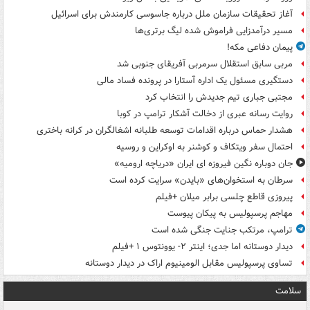
آغاز تحقیقات سازمان ملل درباره جاسوسی کارمندش برای اسرائیل
مسیر درآمدزایی فراموش شده لیگ برتری‌ها
پیمان دفاعی مکه!
مربی سابق استقلال سرمربی آفریقای جنوبی شد
دستگیری مسئول یک اداره آستارا در پرونده فساد مالی
مجتبی جباری تیم جدیدش را انتخاب کرد
روایت رسانه عبری از دخالت آشکار ترامپ در کوبا
هشدار حماس درباره اقدامات توسعه طلبانه اشغالگران در کرانه باختری
احتمال سفر ویتکاف و کوشنر به اوکراین و روسیه
جان دوباره نگین فیروزه ای ایران «دریاچه ارومیه»
سرطان به استخوان‌های «بایدن» سرایت کرده است
پیروزی قاطع چلسی برابر میلان +فیلم
مهاجم پرسپولیس به پیکان پیوست
ترامپ، مرتکب جنایت جنگی شده است
دیدار دوستانه اما جدی؛ اینتر ۲- یوونتوس ۱ +فیلم
تساوی پرسپولیس مقابل الومینیوم اراک در دیدار دوستانه
سلامت