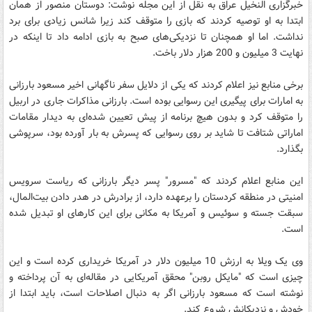
خبرگزاری النخیل عراق به نقل از این مجله نوشت: دوستان منصور از همان
ابتدا به او توصیه کردند که بازی را متوقف کند زیرا شانس زیادی برای برد
نداشت. اما او همچنان تا نزدیکی‌های صبح به بازی ادامه داد تا اینکه در
نهایت 3 میلیون و 200 هزار دلار باخت.
برخی منابع نیز اعلام کردند که یکی از دلایل سفر ناگهانی اخیر مسعود بارزانی
به امارات برای پیگیری این رسوایی بوده است. بارزانی مذاکرات جاری در اربیل
را متوقف کرد و بدون هیچ برنامه از پیش تعیین شده‌ای به دیدار مقامات
اماراتی شتافت تا شاید بر روی رسوایی که پسرش به بار آورده بود، سرپوشی
بگذارد.
این منابع اعلام کردند که "مسرور" پسر دیگر بارزانی که ریاست سرویس‌
امنیتی در منطقه کردستان را برعهده دارد، از برادرش در هدر دادن بیت‌المال،
سبقت جسته و سوئیس و آمریکا به مکانی برای این کارهای او تبدیل شده
است.
وی یک ویلا به ارزش 10 میلیون دلار در آمریکا خریداری کرده است و این
چیزی است که "مایکل روبن" محقق آمریکایی در مقاله‌ای به آن پرداخته و
نوشته است که مسعود بارزانی اگر به دنبال اصلاحات است، باید ابتدا از
خودش و نزدیکانش شروع کند.