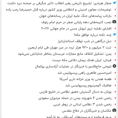
صفار هرندی: تشییع تاریخی رهبر انقلاب تاثیر شگرفی بر صحنه نبرد داشت
توضیحات معاون امنیتی و انتظامی وزیر کشور درباره قتل حمیدرضا رجب زاده
بازتاب پیامدهای جنگ علیه ایران در رسانه‌های جهان
نصب کتیبه‌های دهه پایانی صفر در حرم امام رئوف
افشای نقشه ترور لیونل مسی در جام جهانی ۲۰۲۶
چند نکته درباره توافق مکه!
دبل درگاهی در شب توقف استانداردلیژ
ثبت ۲ میلیون و ۹۲۰ هزار تردد در مرز مهران طی ایام اربعین
یمن: تشکیل ائتلاف مانع مجازات عربستان بخاطر جنایاتش نمی‌شود
فیدان: ایران هدف پیمان دفاعی مکه نیست
شوخی حاج‌قاسم با خبرنگار در عملیات آزادسازی بوکمال
امیرحسین طاهری راهی پرسپولیس شد
طعنه همتی به وزیر خزانه داری آمریکا
هافبک آلومینیوم پرسپولیسی شد
یونان به دنبال گسترش حضور نظامی در خلیج فارس
زخمی شدن ۴ شهروند یمنی در حمله مزدوران سعودی
زخمی شدن ۳ نظامی لبنانی در زوطر غربی
عکاسان و خبرنگاران در دفاع مقدس
ورود فرمانده تروریست‌های آمریکایی به تل‌آویو