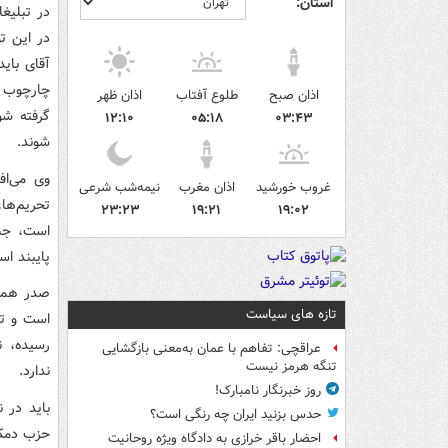
استان:
در تبلیغ
در این ت
آقای بای
اذان صبح
طلوع آفتاب
اذان ظهر
گرفته شو
۱۲:۱۰
۰۵:۱۸
۰۳:۴۳
شوند.
وی می‌اف
غروب خورشید
اذان مغرب
نیمه‌شب شرعی
تحریم‌ها
۲۳:۲۳
۱۹:۲۱
۱۹:۰۲
است، جبر
پایبند اس
صدر همچن
تازه های سیاست
است و تر
رسیده، ن
عراقچی: تفاهم با عمان به‌معنی بازگشایی
تنگه هرمز نیست
ندارد.
روز خبرنگار نامبارک!
‌باید در
حدس بزنید ایران چه رنگی است؟
حزب دمکر
احضار باقر خرازی به دادگاه ویژه روحانیت