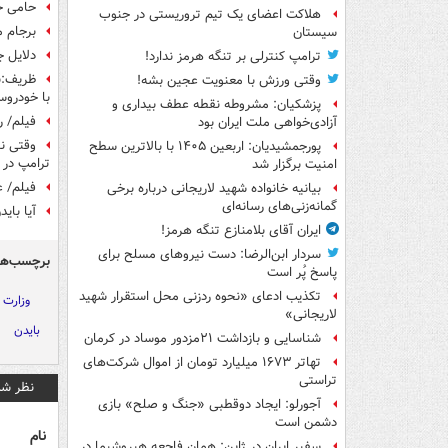
حامی ح
هلاکت اعضای یک تیم تروریستی در جنوب
برجام م
سیستان
دلایل ج
ترامپ کنترلی بر تنگه هرمز ندارد!
ظریف:بر
وقتی ورزش با معنویت عجین بشه!
با خودرو
پزشکیان: مشروطه نقطه عطف بیداری و
فیلم/ ر
آزادی‌خواهی ملت ایران بود
وقتی نق
پورجمشیدیان: اربعین ۱۴۰۵ با بالاترین سطح
ترامپ در م
امنیت برگزار شد
فیلم/ ع
بیانیه خانواده شهید لاریجانی درباره برخی
گمانه‌زنی‌های رسانه‌ای
آیا بای
ایران آقای بلامنازع تنگه هرمز!
سردار ابن‌الرضا: دست نیروهای مسلح برای
برچسب‌ها
پاسخ پُر است
تکذیب ادعای «نحوه ردزنی محل استقرار شهید
وزارت 
لاریجانی»
بایدن
شناسایی و بازداشت ۲۱مزدور موساد در کرمان
تهاتر ۱۶۷۳ میلیارد تومان از اموال شرکت‌های
تراستی
نظر شم
آجورلو: ایجاد دوقطبی «جنگ و صلح‌» بازی
دشمن است
نام
سفیر ایران در ژاپن: همان فاجعه هیروشیما در