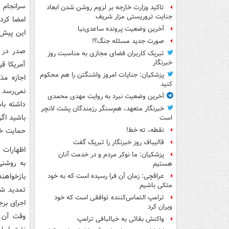
سرانجام ر
تاکید وزارت خارجه بر لزوم روشن شدن ابعاد
جنایت تروریستی مزار شریف
امضا کرده
آخرین وضعیت پرونده ساعدی‌نیا
این پیش‌
صورت جدید مسئله جنگ؟!
صدر در ع
تبریک کاربران فضای مجازی به مناسبت روز
خبرنگار
پزشکیان: جنایات امروز واشنگتن را هم محکوم
اجازه مذ
کنید
نمی‌رسد 
آخرین وضعیت نبرد به روایت مهدی محمدی
داشته با
خبرنگار متعهد، هم‌سنگر رزمندگان پشت لانچر
باشید اگر
است
حمایت خوا
نقطه، ته خط!
قالیباف روز خبرنگار را تبریک گفت
اظهارات 
پزشکیان: ما نوکر مردم و در خدمت آنان
به روشنی
هستیم
بازخواهند
عراقچی: زمان آن فرا رسیده است که به خود
متکی باشیم
تمدید شود
ترامپ التماس‌کننده توافقی است که خود
اجرای برج
ویران کرد
وقت آن ر
واکنش بقائی به خیالبافی ترامپ