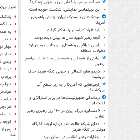
حماقت ترامپ با ذخایر انرژی جهان چه کرد؟
اخبار مرتب
این دیپلماسی نمایشی، شکست خورده است
بادکنک
موشک‌های بالستیک ایران؛ چالش راهبردی
آمریکا
چرا گفت
باید افراد کارآمدتر را به کار گرفت
به همه 
آنچه رهبر شهید سال‌ها پیش دیده بودند
تبدیل 
رایزنی عراقچی و همتای موریتانی خود درباره
مهار تور
تحولات منطقه
خطر توا
روایتی از همدلی و همسویی ملت‌ها در مراسم
وندی ش
اربعین
دولت آم
کریدورهای شمالی و جنوبی تنگه هرمز حذف
برجام، 
می‌شوند
تنها چی
زنجیرهایی که آمریکا را به زیر سطح آب
می‌کشند!
عوام‌فر
درماندگی صهیونیست‌ها در برابر استراتژی و
ترامپ ن
قدرت ایران
عراقچی:
۶ دستاورد بزرگ ایران در ۱۶۰ روز رهبری رهبر
با اوبا
انقلاب
کوچه باز
ادعای شبکه «الحدث» درباره ایجاد گذرگاه
پس از ب
موقت در تنگه هرمز
شد
ابتکارات رهبر انقلاب در میدان نبرد