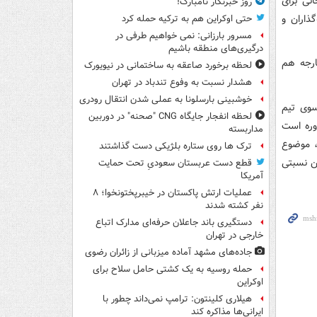
نی برای
روز خبرنگار نامبارک!
ذاران و
حتی اوکراین هم به ترکیه حمله کرد
مسرور بارزانی: نمی خواهیم طرفی در
درگیری‌های منطقه باشیم
ارجه هم
لحظه برخورد صاعقه به ساختمانی در نیویورک
هشدار نسبت به وفوع تندباد در تهران
خوشبینی بارسلونا به عملی شدن انتقال رودری
سوی تیم
لحظه انفجار جایگاه CNG "صحنه" در دوربین
وره است
مداربسته
، موضوع
ترک ها روی ستاره بلژیکی دست گذاشتند
ن نسبتی
قطع دست عربستان سعودیِ تحت حمایت
آمریکا
عملیات ارتش پاکستان در خیبرپختونخوا؛ ۸
نفر کشته شدند
دستگیری باند جاعلان حرفه‌ای مدارک اتباع
خارجی در تهران
جاده‌های مشهد آماده میزبانی از زائران رضوی
حمله روسیه به یک کشتی حامل سلاح برای
اوکراین
هیلاری کلینتون: ترامپ نمی‌داند چطور با
ایرانی‌ها مذاکره کند