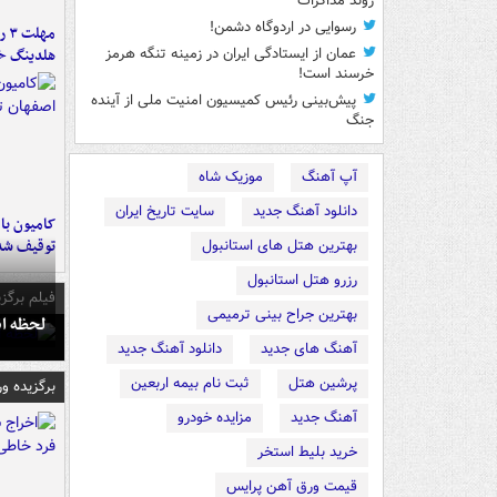
روند مذاکرات
رسوایی در اردوگاه دشمن!
مه
هلدینگ خ
عمان از ایستادگی ایران در زمینه تنگه هرمز
خرسند است!
پیش‌بینی رئیس کمیسیون امنیت ملی از آینده
جنگ
آپ آهنگ
موزیک شاه
دانلود آهنگ جدید
سایت تاریخ ایران
توقیف شد
بهترین هتل های استانبول
رزرو هتل استانبول
فیلم برگزی
بهترین جراح بینی ترمیمی
لحظه انفجار جایگاه
آهنگ های جدید
دانلود آهنگ جدید
پرشین هتل
ثبت نام بیمه اربعین
برگزیده و
آهنگ جدید
مزایده خودرو
خرید بلیط استخر
قیمت ورق آهن پرایس