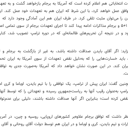
ات انتخاباتی هم اعلام کرده است که آمریکا به برجام بازخواهد گشت و به تعه
وافق عمل خواهد کرد، با این شرط که ایران هم به تعهدات خود عمل کند. ا
دن را می‌توان مثبت تلقی کرد. در طرف ایران هم این آمادگی وجود دارد که 
چارچوب ۱+۵ و برجام مذاکرات ادامه پیدا کند تا اجرای تعهدات برجام از سوی تمامی ا
د و در نتیجه آن تحریم‌های ظالمانه‌ای که در دوره ترامپ تصویب شد، کنار
زاید: اگر آقای بایدن صداقت داشته باشد، به غیر از بازگشت به برجام و ل
، باید خسارت‌هایی را که به‌دلیل نقض تعهدات از سوی آمریکا به ایران تح
ان کند. در این صورت نشان خواهد داد که آمریکا به‌صورت جدی به تواف
ت.
ین گفت: ایران پیش از ترامپ، یک توافقی را با تیم بایدن، اوباما و کری ام
امپ به‌عنوان رقیب آنها به ریاست‌جمهوری رسیده و تعهداتی را که توسط آنها 
قض کرده است؛ بنابراین اگر آنها صداقت داشته باشند، دلیلی برای عدم‌توا
 نظر داشت که توافق برجام علاوه‌بر کشورهای اروپایی، روسیه و چین، در آمری
ات و تیم بایدن، کری و اوباما و در ایران هم توسط دولت آقای روحانی و آقای 