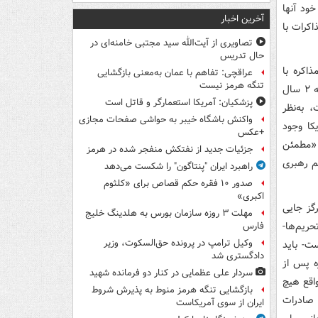
خود آنها
آخرین اخبار
اکرات با
تصاویری از آیت‌الله سید مجتبی خامنه‌ای در
حال تدریس
اکره با
عراقچی: تفاهم با عمان به‌معنی بازگشایی
تنگه هرمز نیست
آمریکا قرار دارد گفت: همانطور که در گذشته، همین دولت و تیم آقای ظریف، قریب به ۲ سال
پزشکیان: آمریکا استعمارگر و قاتل است
 به‌نظر
واکنش باشگاه خیبر به حواشی صفحات مجازی
کا وجود
+عکس
 «مطمئن
جزئیات جدید از نفتکش منفجر شده در هرمز
ظم رهبری
راهبرد ایران "پنتاگون" را شکست می‌دهد
صدور ۱۰ فقره حکم قصاص برای «کلثوم
اکبری»
گز جایی
مهلت ۳ روزه سازمان بورس به هلدینگ خلیج
ریم‌ها-
فارس
وکیل ترامپ در پرونده حق‌السکوت، وزیر
ست- باید
دادگستری شد
ژه پس از
سردار علی عظمایی در کنار دو فرمانده شهید
واقع هیچ
بازگشایی تنگه هرمز منوط به پذیرش شروط
 صادرات
ایران از سوی آمریکاست