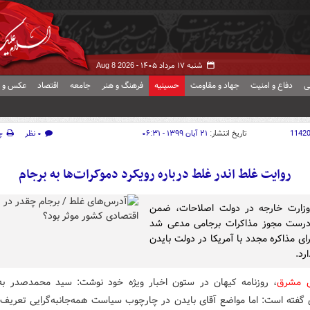
شنبه ۱۷ مرداد ۱۴۰۵ -
Aug 8 2026
ی
دفاع و امنیت
جهاد و مقاومت
حسینیه
فرهنگ و هنر
جامعه
اقتصاد
عکس و ف
1142
تاریخ انتشار:
۲۱ آبان ۱۳۹۹ - ۰۶:۳۱
۰ نظر
چ
روایت غلط اندر غلط درباره رویکرد دموکرات‌ها به برجام
وزارت خارجه در دولت اصلاحات، ضمن
درست مجوز مذاکرات برجامی مدعی شد
ای مذاکره مجدد با آمریکا در دولت بایدن
رد.
ش مشرق
، روزنامه کیهان در ستون اخبار ویژه خود نوشت: سید محمدصدر به 
فته است: اما مواضع آقای بایدن در چارچوب سیاست همه‌جانبه‌گرایی تعریف 