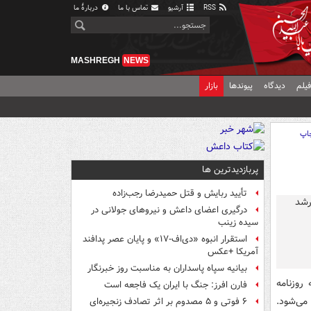
RSS
آرشیو
تماس با ما
دربارهٔ ما
MASHREGH
NEWS
یلم
دیدگاه
پیوندها
بازار
اپ
پربازدیدترین ها
تأیید ربایش و قتل حمیدرضا رجب‌زاده
درگیری اعضای داعش و نیروهای جولانی در
سیده زینب
استقرار انبوه «دی‌اف‑۱۷» و پایان عصر پدافند
آمریکا +عکس
بیانیه سپاه پاسداران به مناسبت روز خبرنگار
روزنامه
فارن افرز: جنگ با ایران یک فاجعه است
می‌شود.
۶ فوتی و ۵ مصدوم بر اثر تصادف زنجیره‌ای