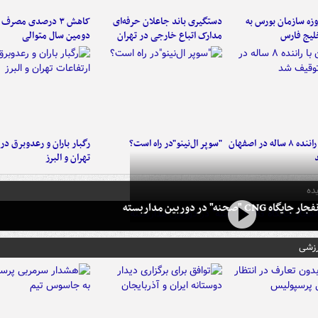
لت ۳ روزه سازمان بورس به
دستگیری باند جاعلان حرفه‌ای
کاهش ۳ درصدی مصرف
لیج فارس
مدارک اتباع خارجی در تهران
دومین سال متوالی
کامیون با راننده ۸ ساله در اصفهان
"سوپر ال‌نینو"در راه است؟
رگبار باران و رعدوبرق در 
تهران و البرز
ده
 CNG "صحنه" در دوربین مداربسته
رزشی