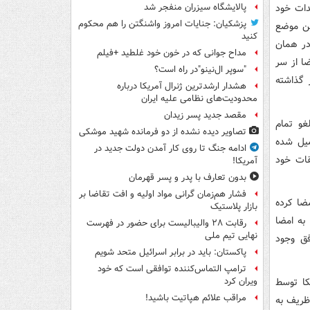
دات خود
پالایشگاه سیزران منفجر شد
پزشکیان: جنایات امروز واشنگتن را هم محکوم
ین موضع
کنید
در همان
مداح جوانی که در خون خود غلطید +فیلم
عضا از سر
"سوپر ال‌نینو"در راه است؟
 گذاشته
هشدار ارشدترین ژنرال آمریکا درباره
محدودیت‌های نظامی علیه ایران
مقصد جدید پسر زیدان
غو تمام
تصاویر دیده‌ نشده از دو فرمانده شهید موشکی
میل شده
ادامه جنگ تا روی کار آمدن دولت جدید در
قات خود
آمریکا!
بدون تعارف با پدر و پسر قهرمان
فشار هم‌زمان گرانی مواد اولیه و افت تقاضا بر
ضا کرده
بازار پلاستیک
به امضا
رقابت ۲۸ والیبالیست برای حضور در فهرست
نهایی تیم ملی
فق وجود
پاکستان: باید در برابر اسرائیل متحد شویم
ترامپ التماس‌کننده توافقی است که خود
کا توسط
ویران کرد
مراقب علائم هپاتیت باشید!
ظریف به