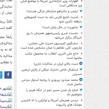
نفت ایرا
اظهارات وزیر خزانه‌داری آمریکا با مواضع قبلی
وی متناقض است
نمایندگی
ترامپ و نتانیاهو جنایتکار جنگی هستند!
تجار، از 
امنیت خلیج فارس باید به دست کشورهای
ثالثاً ب
منطقه تأمین شود
ماموریت در حال پایان است!
گفته است
نشست خبری رئیس‌جمهور همزمان با روز
رابعاً م
خبرنگار برگزار می‌شود
مذاکره‌ک
سخنگوی کمیسیون امنیت ملی مجلس:
چارچوب کلی تفاهم با عمان مشخص شده است
که نه به
حاج علی اکبری: انقلاب ما محصول مکتب
مذاکره ب
عاشورا است
با عقلانیت
دست بالای ایران در مذاکرات جاری!
استقبال خاص دخترک عراقی از زائران اربعین
حسینی
محمد مرندی: پیروزی با روحیه استوار مردمی
حاصل شده
اجازه باز شدن مسیر دوم در تنگه هرمز را
نخواهیم داد
دردسر همزمان آمریکا و اوکراین با ته کشیدن
موشک های پاتریوت