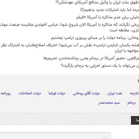
قوق ملت ایران یا وکیل مدافع آمریکای عهدشکن؟!
رده اما باید امتیازات جدید بدهیم(!)
لیلی برای عدم مذاکره با آمریکا +فیلم
خی نگرانند که مذاکره با آمریکا الان شروع شود/ عباس آخوندی:مقایسه صنعت موشک
سازی، مغلطه است
وحانی: برنامه دولت را بر مبنای پیروزی ترامپ نوشتیم
شه یکسان «بایدن-ترامپ» نقش بر آب می‌شود/ اعتراف اصلاح‌طلبان به اشتراک نظر ب
واجهه با ایران
راقچی: حضور آمریکا در برجام یعنی برداشته‌شدن تحریم‌ها
دن می‌تواند با یک دستور اجرایی به برجام بازگردد؟
خارجه
نفت ایران
دولت آقای روحانی
دولت اوباما
دولت اصلاحات
روزنامه 
برجام
سید محمدصدر
ا