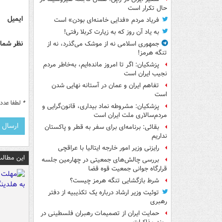
حال تکرار است
ایمیل
فریاد مردم «فدایی خامنه‌ای بودن» است
به یاد آن روز که به زیارت کربلا رفتی!
نظر شما 
جمهوری اسلامی نه از موشک می‌گذرد، نه از
تنگه هرمز!
پزشکیان: اگر تا امروز مانده‌ایم، به‌خاطر مردم
نجیب ایران است
تفاهم ایران و عمان در آستانه نهایی شدن
است
*
لطفا عدد م
پزشکیان: مشروطه نماد بیداری، قانون‌گرایی و
مردم‌سالاری ملت ایران است
بقائی: برنامه‌ای برای سفر به قطر و پاکستان
نداریم
رایزنی وزیر امور خارجه ایتالیا با عراقچی
این مطالب
بررسی چالش‌های جمعیتی در چهارمین جلسه
قرارگاه جوانی جمعیت قوه قضا
شرط بازگشایی تنگه هرمز چیست؟
توئیت وزیر ارشاد درباره یک تکذیبیه از دفتر
رهبری
حمایت ایران از تصمیمات رهبران فلسطینی در