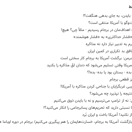
ط
 بایدن، به جای بدهی هنگفت؟!
‌وگو با آمریکا منتفی است؟
اهداف‌مان در برجام رسیدیم - مثلاً چی؟ هیچ!
«فشار حداکثری» به «فشار هوشمند»
م به تدبیر نیاز دارد نه مذاکره
فق بد تکراری در کمین ایران
رمن: برگشت آمریکا به برجام کار سختی است
ریکا وقتی تسلیم می‌شود که دندان لقّ مذاکره را بکنید
بده - بستان بود یا بده- بده!؟
ز قطعی برجام
یبی غربگرایان با جناحی کردن مذاکره با آمریکا!
تیجه را نپذیرد چه می‌شود؟
 نه از ترامپ می‌ترسیم و نه با بایدن ذوق می‌کنیم
ما نسبتی دارید که تحریم‌های پسابرجامی را انکار می‌کنید؟!
 نکنید! آمریکا باخت و ایران بُرد
ازگشت آمریکا به برجام، خسارت‌هایمان را هم پیگیری می‌کنیم/ برجام در دوره اوباما