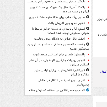
بازیکن سابق پرسپولیس به فجرسپاسی پیوست
پانه‌تا: آمریکا مثل یک «بوکسور مست» بین
ایران و روسیه می‌دود
صدور برگه جلب برای ۱۴۸ متهم متخلف ارزی
ی ایران
ذخایر طلای چین افزایش یافت
فیلم/ آیا پرونده‌ای در زمینه جرایم مرتبط با
هوش مصنوعی ایجاد شده است؟
ایدن و
احضار باقر خرازی به دادگاه ویژه روحانیت
وضعیت کافه‌های متعلق به ساعدی نیا از زبان
سخنگوی عدلیه
پاکستان: باید در برابر اسرائیل متحد شویم
تئودور روزولت جایگزین ناو هواپیمابر آبراهام
لینکلن می‌شود
کاریکاتور/ تلاش‌های بی‌پایان ترامپ برای
کیهان
مذاکره با ایران
اخراج بدون تعارف در انتظار فرد خاطی
پرسپولیس
اتمام بودجه پنتاگون در آستانه گسترش جنگ