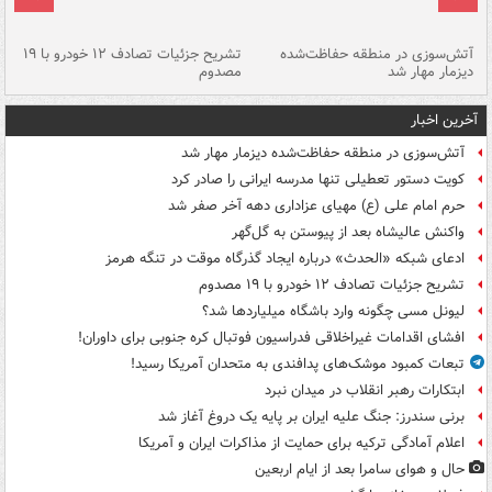
تصادف مرگبار در محور اهواز–شوش ۲
آتش‌سوزی در منطقه حفاظت‌شده
تشریح جزئیات تصادف ۱۲ خودرو با ۱۹
پا
دیزمار مهار شد
مصدوم
آخرین اخبار
آتش‌سوزی در منطقه حفاظت‌شده دیزمار مهار شد
کویت دستور تعطیلی تنها مدرسه ایرانی را صادر کرد
حرم امام علی (ع) مهیای عزاداری دهه آخر صفر شد
واکنش عالیشاه بعد از پیوستن به گل‌گهر
ادعای شبکه «الحدث» درباره ایجاد گذرگاه موقت در تنگه هرمز
تشریح جزئیات تصادف ۱۲ خودرو با ۱۹ مصدوم
لیونل مسی چگونه وارد باشگاه میلیاردها شد؟
افشای اقدامات غیراخلاقی فدراسیون فوتبال کره جنوبی برای داوران!
تبعات کمبود موشک‌های پدافندی به متحدان آمریکا رسید!
ابتکارات رهبر انقلاب در میدان نبرد
برنی سندرز: جنگ علیه ایران بر پایه یک دروغ آغاز شد
اعلام آمادگی ترکیه برای حمایت از مذاکرات ایران و آمریکا
حال و هوای سامرا بعد از ایام اربعین