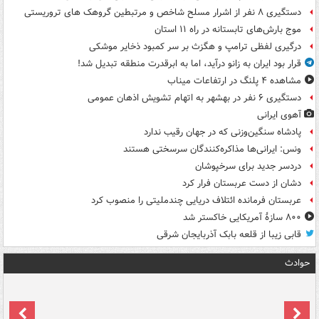
دستگیری ۸ نفر از اشرار مسلح شاخص و مرتبطین گروهک های تروریستی
موج بارش‌های تابستانه در راه ۱۱ استان
درگیری لفظی ترامپ و هگزث بر سر کمبود ذخایر موشکی
قرار بود ایران به زانو درآید، اما به ابرقدرت منطقه تبدیل شد!
مشاهده ۴ پلنگ در ارتفاعات میناب
دستگیری ۶ نفر در بهشهر به اتهام تشویش اذهان عمومی
آهوی ایرانی
پادشاه سنگین‌وزنی که در جهان رقیب ندارد
ونس: ایرانی‌ها مذاکره‌کنندگان سرسختی هستند
دردسر جدید برای سرخپوشان
دشان از دست عربستان فرار کرد
عربستان فرمانده ائتلاف دریایی چندملیتی را منصوب کرد
۸۰۰ سازۀ آمریکایی خاکستر شد
قابی زیبا از قلعه بابک آذربایجان شرقی
حوادث