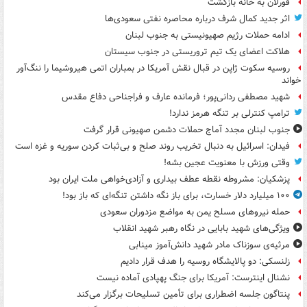
فورلان به خانه بازگشت
اثر جدید کمال شرف درباره محاصره نفتی سعودی‌ها
ادامه حملات رژیم صهیونیستی به جنوب لبنان
هلاکت اعضای یک تیم تروریستی در جنوب سیستان
روسیه سکوت ژاپن در قبال نقش آمریکا در بمباران اتمی هیروشیما را ننگ‌آور
خواند
شهید مصطفی ردانی‌پور؛ فرمانده عارف و فراجناحی دفاع مقدس
ترامپ کنترلی بر تنگه هرمز ندارد!
جنوب لبنان مجدد آماج حملات دشمن صهیونی قرار گرفت
فیدان: اسرائیل به دنبال تخریب روند صلح و بی‌ثبات کردن سوریه و غزه است
وقتی ورزش با معنویت عجین بشه!
پزشکیان: مشروطه نقطه عطف بیداری و آزادی‌خواهی ملت ایران بود
۱۰۰ میلیارد دلار خسارت، برای باز نگه داشتن تنگه‌ای که باز بود!
حمله نیروهای مسلح یمن به مواضع مزدوران سعودی
ویژگی‌های شهید بابایی در نگاه رهبر شهید انقلاب
مرثیه‌ی سوزناک مادر شهید دانش‌آموز مینابی
زلنسکی: دو پالایشگاه روسیه را هدف قرار دادیم
نشنال اینترست: آمریکا برای جنگ پهپادی آماده نیست
پنتاگون جلسه اضطراری برای تأمین تسلیحات برگزار می‌کند