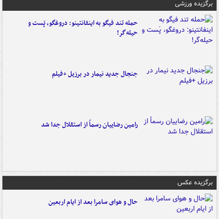
برگزیده ورزشی
حمله تند فیگو به اینفانتینو: دروغگو، پَست‌ و
حیله‌گر!
جنجال جدید نیمار در برزیل +فیلم
رامین رضاییان رسماً از استقلال جدا شد
برگزیده عکس
حال و هوای سامرا بعد از ایام اربعین