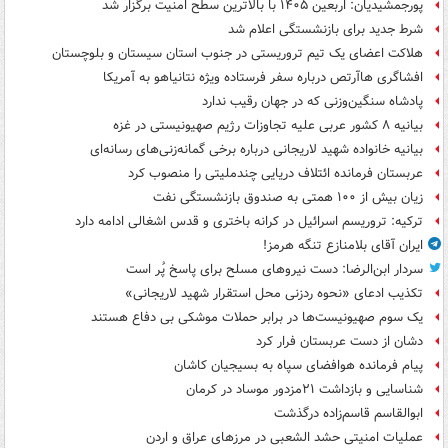
پورجمشیدیان: اربعین ۱۴۰۵ با بالاترین سطح امنیت برگزار شد
شرط جدید برای بازنشستگی اعلام شد
هلاکت اعضای یک تیم تروریستی در جنوب استان سیستان و بلوچستان
افشاگری هاآرتص درباره سفر فرستاده ویژه نتانیاهو به آمریکا
پادشاه سنگین‌وزنی که در جهان رقیب ندارد
بیانیه ۸ کشور عربی علیه تجاوزات رژیم صهیونیستی در غزه
بیانیه خانواده شهید لاریجانی درباره برخی گمانه‌زنی‌های رسانه‌ای
عربستان فرمانده ائتلاف دریایی چندملیتی را منصوب کرد
زیان بیش از ۱۰۰ همتی به صندوق‌ بازنشستگی نفت
ترکیه: تروریسم اسرائیل در کرانه باختری و قدس اشغالی ادامه دارد
ایران آقای بلامنازع تنگه هرمز!
سردار ابن‌الرضا: دست نیروهای مسلح برای پاسخ پُر است
تکذیب ادعای «نحوه ردزنی محل استقرار شهید لاریجانی»
یک‌ سوم صهیونیست‌ها در برابر حملات موشکی بی دفاع هستند
دشان از دست عربستان فرار کرد
پیام فرمانده هوافضای سپاه به بسیجیان کاشان
شناسایی و بازداشت ۲۱مزدور موساد در کرمان
ابوالقاسم قاسم‌زاده درگذشت
عملیات امنیتی حشد الشعبی در مرزهای عراق و اردن