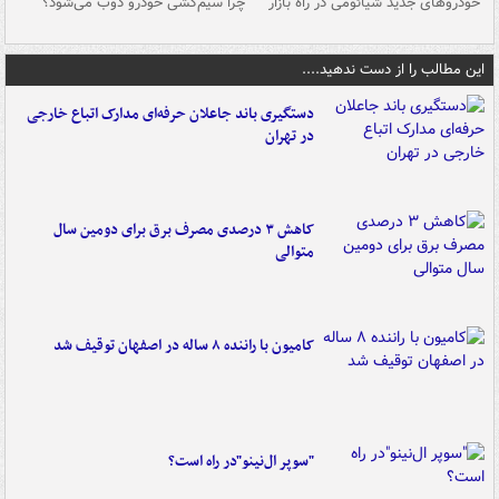
خودروهای جدید شیائومی در راه بازار
چرا سیم‌کشی خودرو ذوب می‌شود؟
شو
این مطالب را از دست ندهید....
دستگیری باند جاعلان حرفه‌ای مدارک اتباع خارجی
در تهران
کاهش ۳ درصدی مصرف برق برای دومین سال
متوالی
کامیون با راننده ۸ ساله در اصفهان توقیف شد
"سوپر ال‌نینو"در راه است؟