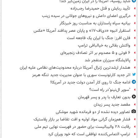
شاید روسیه، آمریکا را در ایران زمین‌گیر کند!
تأیید ربایش و قتل حمیدرضا رجب‌زاده
درگیری اعضای داعش و نیروهای جولانی در سیده زینب
بیانیه سپاه پاسداران به مناسبت روز خبرنگار
استقرار انبوه «دی‌اف‑۱۷» و پایان عصر پدافند آمریکا +عکس
فارن افرز: جنگ با ایران یک فاجعه است
واکنش بقائی به خیالبافی ترامپ
۶ فوتی و ۵ مصدوم بر اثر تصادف زنجیره‌ای
پالایشگاه سیزران منفجر شد
هشدار ارشدترین ژنرال آمریکا درباره محدودیت‌های نظامی علیه ایران
اثر جدید کارتونیست سوری با عنوان مدیریت جدید تنگه هرمز
ادامه جنگ تا روی کار آمدن دولت جدید در آمریکا!
"سوپر ال‌نینو"در راه است؟
بدون تعارف با پدر و پسر قهرمان
مقصد جدید پسر زیدان
تصاویر دیده‌ نشده از دو فرمانده شهید موشکی
فشار هم‌زمان گرانی مواد اولیه و افت تقاضا بر بازار پلاستیک
رقابت ۲۸ والیبالیست برای حضور در فهرست نهایی تیم ملی
ترامپ التماس‌کننده توافقی است که خود ویران کرد