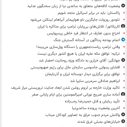
وضعیت کافه‌های متعلق به ساعدی نیا از زبان سخنگوی عدلیه
پاکستان: باید در برابر اسرائیل متحد شویم
تئودور روزولت جایگزین ناو هواپیمابر آبراهام لینکلن می‌شود
کاریکاتور/ تلاش‌های بی‌پایان ترامپ برای مذاکره با ایران
اخراج بدون تعارف در انتظار فرد خاطی پرسپولیس
اتمام بودجه پنتاگون در آستانه گسترش جنگ
وقتی ترامپ ریاست‌جمهوری را دستگاه پول‌سازی می‌بیند!
ترکیه: توافق مکه علیه ایران یا هیچ کشور دیگری نیست
جهانگیر: آقای خرازی به دادگاه ویژه روحانیت احضار شد
افشای رسوایی جاسوسی سازمان ملل برای رژیم صهیونیستی
توافق برای برگزاری دیدار دوستانه ایران و آذربایجان
ابراهیم صادقی سرمربی سایپا شد
تاکید وزارت خارجه بر لزوم روشن شدن ابعاد جنایت تروریستی مراز شریف
آماده سازی ضریح نورانی امیرالمومنین برای ایام پایانی صفر
تأیید ربایش و قتل حمیدرضا رجب‌زاده
آخرین وضعیت پرونده ساعدی‌نیا
واکنش مردم جنوب عراق به تصاویر کودکان میناب
خیابان‌های بمبئی غرق شدند