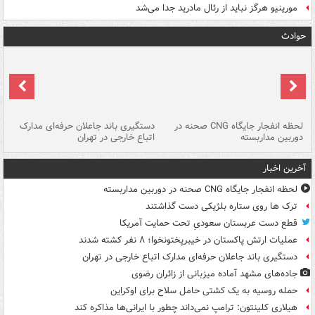
مورینیو هرگز نباید از رئال مادرید جدا می‌شد
حوادث
نی
لحظه انفجار جایگاه CNG صحنه در
دستگیری باند جاعلان حرفه‌ای مدارک
حم
دوربین مداربسته
اتباع خارجی در تهران
خو
آخرین اخبار
لحظه انفجار جایگاه CNG صحنه در دوربین مداربسته
ترک ها روی ستاره بلژیکی دست گذاشتند
قطع دست عربستان سعودیِ تحت حمایت آمریکا
عملیات ارتش پاکستان در خیبرپختونخوا؛ ۸ نفر کشته شدند
دستگیری باند جاعلان حرفه‌ای مدارک اتباع خارجی در تهران
جاده‌های مشهد آماده میزبانی از زائران رضوی
حمله روسیه به یک کشتی حامل سلاح برای اوکراین
هیلاری کلینتون: ترامپ نمی‌داند چطور با ایرانی‌ها مذاکره کند