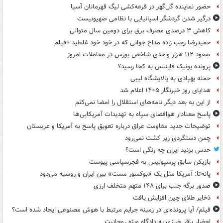
حضور نماینده گل‌گهر در قرعه‌کشی لیگ قهرمانان آسیا
درگیر شدن گردشگر اسپانیایی با نظامی صهیونیست
کاهش ۳ درصدی مصرف برق برای دومین سال متوالی
حمیدرضا رجب زاده مداح جوانی که در خود خود غلطید +فیلم
صعود ۱۱۲ هزار واحدی شاخص بورس در معاملات امروز
پرونده یونیک فایننس به کجا رسید؟
حمله پهپادی به پالایشگاه لیبی
هدایای روز خبرنگار ۱۴۰۵ اعلام شد
از این به بعد دیگر نامه‌های استقلال را امضا نمی‌کنم
پاسخ معنادار هوافضای سپاه به تهدیدات آمریکایی‌ها
توضیحات جدید مقاومت عراق درباره تعویق پاسخ به آمریکا و عربستان
چمن دستگردی زیر کشت نمی‌رود
حدس بزنید ایران چه رنگی است؟
بازیکن سابق پرسپولیس به فجرسپاسی پیوست
پانه‌تا: آمریکا مثل یک «بوکسور مست» بین ایران و روسیه می‌دود
صدور برگه جلب برای ۱۴۸ متهم متخلف ارزی
ذخایر طلای چین افزایش یافت
فیلم/ آیا پرونده‌ای در زمینه جرایم مرتبط با هوش مصنوعی ایجاد شده است؟
احضار باقر خرازی به دادگاه ویژه روحانیت