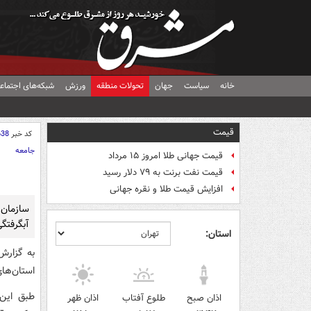
خانه
سیاست
جهان
تحولات منطقه
ورزش
شبکه‌های اجتماع
قیمت
کد خبر
638
جامعه
قیمت جهانی طلا امروز ۱۵ مرداد
قیمت نفت برنت به ۷۹ دلار رسید
افزایش قیمت طلا و نقره جهانی
سازمان
آبگرفتگی
استان:
به گزارش
استان‌ها
طبق این
اذان صبح
طلوع آفتاب
اذان ظهر