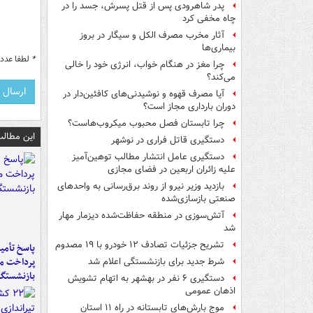
پدر شاهرودی پس از قتل پسرش، جسد را در
چاه مخفی کرد
آثار مخرب مصرف الکل و سیگار در بروز
بیماری‌ها
*
لطفا عدد م
چرا مغز در هنگام خواب، انرژی خود را خالی
می‌کند؟
آیا مصرف قهوه و نوشیدنی‌های کافئین‌دار در
دوران بارداری مجاز است؟
چرا تابستان فصل محبوب میکروب‌هاست؟
این مطالب
دستگیری قاتل فراری در نوشهر
دستگیری عامل انتشار مطالب توهین‌آمیز
علیه زائران اربعین در فضای مجازی
بازدید وزیر نیرو از روند برق‌رسانی به واحدهای
صنعتی بازسازی‌شده
آتش‌سوزی در منطقه حفاظت‌شده دیزمار مهار
شد
تشریح جزئیات تصادف ۱۲ خودرو با ۱۹ مصدوم
پاسخ تأمین
پرداخت ما
شرط جدید برای بازنشستگی اعلام شد
بازنشستگا
دستگیری ۶ نفر در بهشهر به اتهام تشویش
اذهان عمومی
موج بارش‌های تابستانه در راه ۱۱ استان