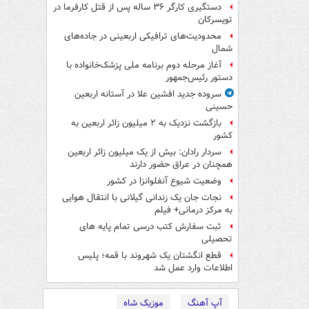
دستگیری کارگر ۳۶ ساله پس از قتل کارفرما در
تویسرکان
محدودیت‌های ترافیکی اربعینی در جاده‌های
شمال‌
آغاز مرحله دوم برنامه ملی پزشک‌خانواده با
دستور رئیس‌جمهور
سروده جدید افشین علا در آستانه اربعین
حسینی
بازگشت نزدیک به ۲ میلیون زائر اربعین به
کشور
سردار رادان: بیش از یک میلیون زائر اربعین
همچنان در عراق حضور دارند
وضعیت شیوع آنفلوانزا در کشور
نجات جان یک زندانی گیلانی با انتقال هوایی
به مرکز درمانی+ فیلم
ثبت سفارش کتب درسی تمام پایه های
تحصیلی
قطع انگشتان یک شهروند با قمه؛ پلیس
اطلاعات وارد عمل شد
آپ آهنگ
موزیک شاه