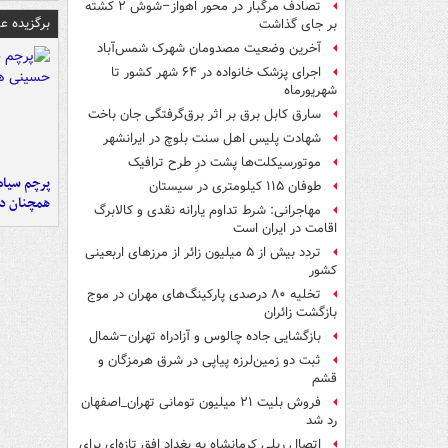
تصادف مرگبار در محور اهواز–شوش ۲ کشته
برگزیده 
بر جای گذاشت
آخرین وضعیت مصدومان شهرک شمس‌آباد
اجرای پزشک خانواده در ۶۴ شهر کشور تا
شهریورماه
سارق کابل برق بر اثر برق‌گرفتگی جان باخت
شهادت پلیس اهل سنت بلوچ در ایرانشهر
موتورسیکلت‌ها پشت درِ طرح ترافیک
پرچم سیاه
طوفان ۱۱۵ کیلومتری در سیستان
همچنان در
مهاجرانی: شرط تداوم یارانه نقدی و کالابرگ
اقامت در ایران است
تردد بیش از ۵ میلیون زائر از مرزهای اربعینی
کشور
تخلیه ۸۰ درصدی پارکینگ‌های مهران در موج
بازگشت زائران
بازگشایی جاده چالوس و آزادراه تهران–شمال
ثبت دو زمین‌لرزه پیاپی در شرق هرمزگان و
قشم
فروش بلیت ۲۱ میلیون تومانی تهران_اصفهان
رد شد
اتصال ریلی کرمانشاه به بغداد افق تازه‌ای برای