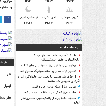
مرکزی، قز
۱۲:۱۰
۰۵:۱۷
۰۳:۴۲
و بختیاری
غروب خورشید
اذان مغرب
نیمه‌شب شرعی
۲۳:۲۲
۱۹:۲۳
۱۹:۰۳
تازه های جامعه
پاسخ تأمین‌اجتماعی به زمان پرداخت
مابه‌التفاوت حقوق بازنشستگان
نظر شم
برخورد پراید با تیر برق ۲ فوتی بر جای گذاشت
تنظیم قولنامه برای اسناد سبزرنگ ممنوع شد
نام
از حذف نام همسر تا تغییر نام خانوادگی؛ اما و
اگرهای تعویض شناسنامه
ایمیل
نمایی زیبا از تنگه کریان جزیره قشم
حادثه غرق‌شدگی در طاقانک ۲ قربانی گرفت
نظر شما 
مسجد جامع یزد، از باشکوه‌ترین معماری‌های
ایران