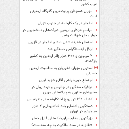
غرب کشور
مهران همچنان پرترددترین گذرگاه اربعینی
است
انفجار در یک کارخانه در جنوب تهران
مراسم عزاداری اربعینِ هیأت‌های دانشجویی در
جوار محل شهادت رهبر
احتمال شنیده شدن صدای انفجار در قزوین
اراذل اینستاگرامی دستگیر شد
۲ میلیون و ۳۰۰ هزار زائر اربعین به کشور
بازگشتند
استوری مهران غفوریان به مناسبت اربعین
حسینی
اجتماع خون‌خواهی آقای شهید ایران
ترافیک سنگین در چالوس و تردد روان در
محورهای منتهی به پایانه‌های مرزی
کشف ۱۹۲ تن برنج احتکارشده در بندرعباس
دستگیری اعضای باند کلاهبرداری ۲ هزار
میلیاردی در تهران
بزرگترین معایب پاوربانک‌های قابل حمل
«طلق» در سند مالکیت به چه معناست؟