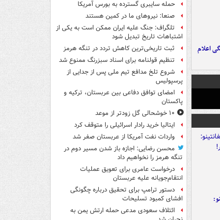
حمله سایبری گسترده به بورس آمریکا
صنعا: نیروهای ما در کمین‌ هستند
تلگراف: جنگ علیه ایران ممکن است به یکی از
اشتباهات تاریخ تبدیل شود
ی اعلام
ثبت تاریخی‌ترین کاهش تردد در تنگه هرمز
تنظیم قولنامه برای اسناد سبزرنگ ممنوع شد
شروع تلخ مدافع تیم ملی پس از جدایی از
پرسپولیس
امضای توافق دفاعی بین عربستان، ترکیه و
پاکستان
۱۰ خوشحالی گل زودتر از موعد
ایتالیا خرید رادار اسرائیلی را متوقف کرد
واردات نفت آمریکا از عربستان صفر شد
محسن رضایی: اجازه باز شدن مسیر دوم در
تنگه هرمز را نخواهیم داد
درخواست عامری برای تعویق عملیات
انتقام‌جویانه علیه عربستان
دستور ترامپ برای تحقیق درباره چگونگی
و:
افشای کمبود تسلیحات
ائتلاف سعودی مدعی حمله ارتش یمن به
نجران شد