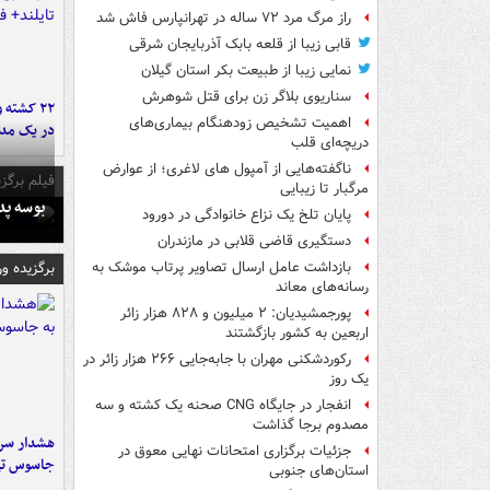
راز مرگ مرد ۷۲ ساله در تهرانپارس فاش شد
قابی زیبا از قلعه بابک آذربایجان شرقی
نمایی زیبا از طبیعت بکر استان گیلان
سناریوی بلاگر زن برای قتل شوهرش
۲۲ کشته 
اهمیت تشخیص زودهنگام بیماری‌های
در یک مدر
دریچه‌ای قلب
ناگفته‌هایی از آمپول های لاغری؛ از عوارض
فیلم برگزی
مرگبار تا زیبایی
بوسه‌ پ
پایان تلخ یک نزاع خانوادگی در دورود
دستگیری قاضی قلابی در مازندران
برگزیده و
بازداشت عامل ارسال تصاویر پرتاب موشک به
رسانه‌های معاند
پورجمشیدیان: ۲ میلیون و ۸۲۸ هزار زائر
اربعین به کشور بازگشتند
رکوردشکنی مهران با جابه‌جایی ۲۶۶ هزار زائر در
یک روز
انفجار در جایگاه CNG صحنه یک کشته و سه
مصدوم برجا گذاشت
هشدار سرم
جزئیات برگزاری امتحانات نهایی معوق در
جاسوس تی
استان‌های جنوبی