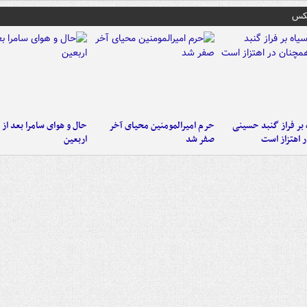
عکس
 بر فراز گنبد حسینی
حرم امیرالمومنین محیای آخر
حال و هوای سامرا بعد از ا
 اهتزاز است
صفر شد
اربعین