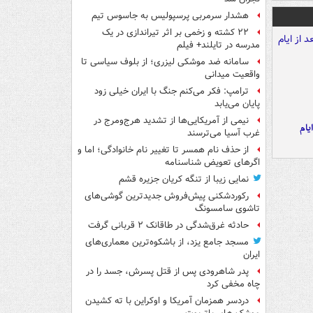
هشدار سرمربی پرسپولیس به جاسوس تیم
۲۲ کشته و زخمی بر اثر تیراندازی در یک
مدرسه در تایلند+ فیلم
سامانه ضد موشکی لیزری؛ از بلوف سیاسی تا
واقعیت میدانی
ترامپ: فکر می‌کنم جنگ با ایران خیلی زود
پایان می‌یابد
نیمی از آمریکایی‌ها از تشدید هرج‌ومرج در
یام
غرب آسیا می‌ترسند
از حذف نام همسر تا تغییر نام خانوادگی؛ اما و
اگرهای تعویض شناسنامه
نمایی زیبا از تنگه کریان جزیره قشم
رکوردشکنی پیش‌فروش جدیدترین گوشی‌های
تاشوی سامسونگ
حادثه غرق‌شدگی در طاقانک ۲ قربانی گرفت
مسجد جامع یزد، از باشکوه‌ترین معماری‌های
ایران
پدر شاهرودی پس از قتل پسرش، جسد را در
چاه مخفی کرد
دردسر همزمان آمریکا و اوکراین با ته کشیدن