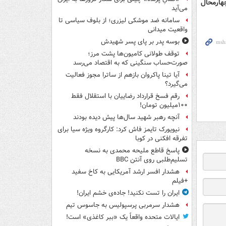
چهارمحال
می‌آید
سامانه ضد موشکی لیزری؛ از بلوف سیاسی تا
واقعیت میدانی
بوسه‌ پدر بر پای پسر شهیدش
توقف طولانی کامیون‌ها پشت مرز؛
صورت‌حساب سنگینی که به اقتصاد می‌رسد
آیا تینا پاکروان بازهم از ساترا مجوز فعالیت
می‌گیرد؟
رقم فسخ قرارداد رضاییان با استقلال فقط
۱۰۰میلیون تومان!
آنچه رهبر شهید سال‌ها پیش دیده بودند
نیویورک تایمز فاش کرد: کارگروه ویژه سیا برای
تفرقه افکنی در کوبا
پاسخ قاطع ملیحه محمدی به نسخه
تسلیم‌طلبی روی آنتن BBC
هشدار افسر ارشد آمریکایی به کاخ سفید
+فیلم
ایران را تست نکنید! جاده‌ی خشم ایران!
هشدار سرمربی پرسپولیس به جاسوس تیم
ایالات متحده واقعاً یک «ببر کاغذی» است!