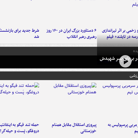
و زخمی بر اثر تیراندازی
۶ دستاورد بزرگ ایران در ۱۶۰ روز
شرط جدید برای بازنشستگ
سه در تایلند+ فیلم
رهبری رهبر انقلاب
شد
ده
در بر پای پسر شهیدش
رزشی
ربی پرسپولیس به
پیروزی استقلال مقابل همنام
حمله تند فیگو به اینفانتین
م
خوزستانی
دروغگو، پَست‌ و حیله‌گر!