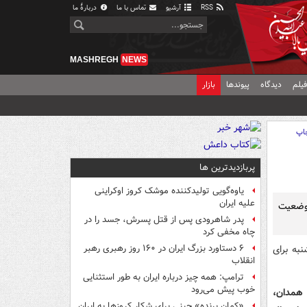
RSS
آرشیو
تماس با ما
دربارهٔ ما
MASHREGH
NEWS
یلم
دیدگاه
پیوندها
بازار
اپ
پربازدیدترین ها
یاوه‌گویی تولیدکننده موشک کروز اوکراینی
علیه ایران
وضعیت
پدر شاهرودی پس از قتل پسرش، جسد را در
چاه مخفی کرد
به برای
۶ دستاورد بزرگ ایران در ۱۶۰ روز رهبری رهبر
انقلاب
ترامپ: همه چیز درباره ایران به طور استثنایی
خوب پیش می‌رود
 همدان،
«کمانِ پرنده» چینی برای شکار کروزها به ایران