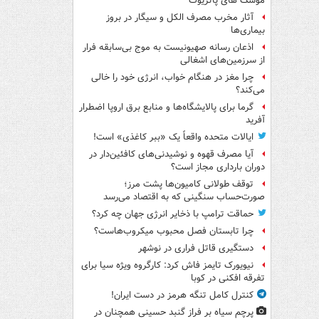
موشک های پاتریوت
آثار مخرب مصرف الکل و سیگار در بروز
بیماری‌ها
اذعان رسانه صهیونیست به موج بی‌سابقه فرار
از سرزمین‌های اشغالی
چرا مغز در هنگام خواب، انرژی خود را خالی
می‌کند؟
گرما برای پالایشگاه‌ها و منابع برق اروپا اضطرار
آفرید
ایالات متحده واقعاً یک «ببر کاغذی» است!
آیا مصرف قهوه و نوشیدنی‌های کافئین‌دار در
دوران بارداری مجاز است؟
توقف طولانی کامیون‌ها پشت مرز؛
صورت‌حساب سنگینی که به اقتصاد می‌رسد
حماقت ترامپ با ذخایر انرژی جهان چه کرد؟
چرا تابستان فصل محبوب میکروب‌هاست؟
دستگیری قاتل فراری در نوشهر
نیویورک تایمز فاش کرد: کارگروه ویژه سیا برای
تفرقه افکنی در کوبا
کنترل کامل تنگه هرمز در دست ایران!
پرچم سیاه بر فراز گنبد حسینی همچنان در