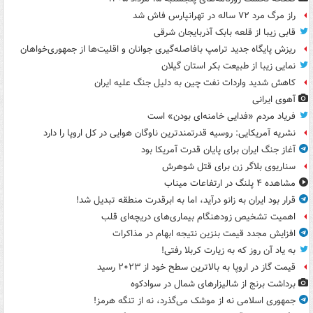
راز مرگ مرد ۷۲ ساله در تهرانپارس فاش شد
قابی زیبا از قلعه بابک آذربایجان شرقی
ریزش پایگاه جدید ترامپ بافاصله‌گیری جوانان و اقلیت‌ها از جمهوری‌خواهان
نمایی زیبا از طبیعت بکر استان گیلان
کاهش شدید واردات نفت چین به دلیل جنگ علیه ایران
آهوی ایرانی
فریاد مردم «فدایی خامنه‌ای بودن» است
نشریه آمریکایی: روسیه قدرتمندترین ناوگان هوایی در کل اروپا را دارد
آغاز جنگ ایران برای پایان قدرت آمریکا بود
سناریوی بلاگر زن برای قتل شوهرش
مشاهده ۴ پلنگ در ارتفاعات میناب
قرار بود ایران به زانو درآید، اما به ابرقدرت منطقه تبدیل شد!
اهمیت تشخیص زودهنگام بیماری‌های دریچه‌ای قلب
افزایش مجدد قیمت بنزین نتیجه ابهام در مذاکرات
به یاد آن روز که به زیارت کربلا رفتی!
قیمت گاز در اروپا به بالاترین سطح خود از ۲۰۲۳ رسید
برداشت برنج از شالیزارهای شمال در سوادکوه
جمهوری اسلامی نه از موشک می‌گذرد، نه از تنگه هرمز!