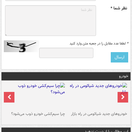
نظر شما *
*
لطفا عدد مقابل را در جعبه متن وارد کنید
خودرو
خودروهای جدید شیائومی در راه بازار
چرا سیم‌کشی خودرو ذوب می‌شود؟
شو
این مطالب را از دست ندهید....