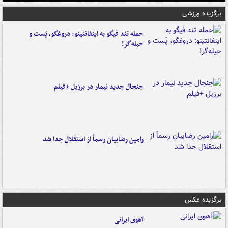
برگزیده ورزشی
حمله تند فیگو به اینفانتینو: دروغگو، پَست‌ و
حیله‌گر!
جنجال جدید نیمار در برزیل +فیلم
رامین رضاییان رسماً از استقلال جدا شد
برگزیده عکس
آهوی ایرانی