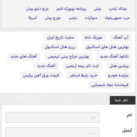
دونالد ترامپ
بوش
روزنامه نیویورک تایمز
جرج دبلیو بوش
حزب جمهوریخواه
دموکرات
ترامپ
جورج بوش
آمریکا
آپ آهنگ
موزیک شاه
سایت تاریخ ایران
بهترین هتل های استانبول
رزرو هتل استانبول
دانلود آهنگ جدید
بهترین جراح بینی ترمیمی
آهنگ های جدید
پرشین هتل
ثبت نام بیمه اربعین
آهنگ جدید
مزایده خودرو
خرید بلیط استخر
قیمت ورق آهن پرایس
فروشنده مواد شیمیایی
نظر شما
نام
ایمیل