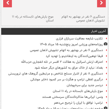
دستگیری ۶ نفر در بهشهر به اتهام
موج بارش‌های تابستانه در راه ۱۱
تشویش اذهان عمومی
استان
فا
آخرین اخبار
تکذیب شایعه معافیت سربازان فراری
روزنامه‌های ورزشی امروز پنج‌شنبه ۱۵ مرداد ۱۴۰۵
دستگیری ۶ نفر در بهشهر به اتهام تشویش اذهان عمومی
فیفا توهین‌کنندگان به اینفانتینو را تهدید کرد
اعتراف ارتش اسرائیل به هلاکت ۲ افسر در تله انفجاری حزب‌الله
بغداد: نباید از خاک عراق به کشورهای دیگر حمله شود
دستگیری ۸ نفر از اشرار مسلح شاخص و مرتبطین گروهک های تروریستی
درگیری لفظی ترامپ و هگزث بر سر کمبود ذخایر موشکی
دردسر جدید برای سرخپوشان
موج بارش‌های تابستانه در راه ۱۱ استان
ونس: ایرانی‌ها مذاکره‌کنندگان سرسختی هستند
ترامپ: توافق با ایران را ترجیح می‌دهم
صفحه نخست روزنامه‌های پنجشنبه ۱۵ مرداد ۱۴۰۵