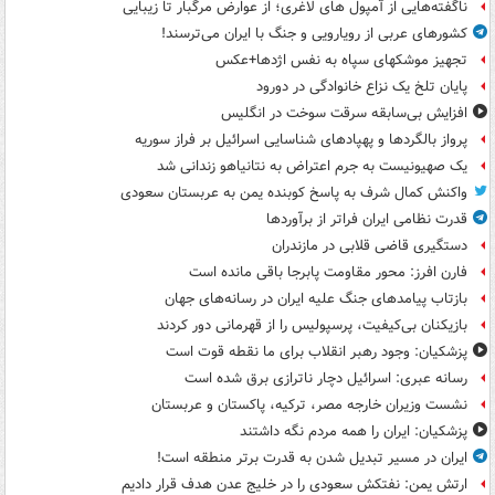
ناگفته‌هایی از آمپول های لاغری؛ از عوارض مرگبار تا زیبایی
کشورهای عربی از رویارویی و جنگ با ایران می‌ترسند!
تجهیز موشکهای سپاه به نفس اژدها+عکس
پایان تلخ یک نزاع خانوادگی در دورود
افزایش بی‌سابقه سرقت سوخت در انگلیس
پرواز بالگردها و پهپادهای شناسایی اسرائیل بر فراز سوریه
یک صهیونیست به جرم اعتراض به نتانیاهو زندانی شد
واکنش کمال شرف به پاسخ کوبنده یمن به عربستان سعودی
قدرت نظامی ایران فراتر از برآوردها
دستگیری قاضی قلابی در مازندران
فارن افرز: محور مقاومت پابرجا باقی مانده است
بازتاب پیامدهای جنگ علیه ایران در رسانه‌های جهان
بازیکنان بی‌کیفیت، پرسپولیس را از قهرمانی دور کردند
پزشکیان: وجود رهبر انقلاب برای ما نقطه قوت است
رسانه عبری: اسرائیل دچار ناترازی برق شده است
نشست وزیران خارجه مصر، ترکیه، پاکستان و عربستان
پزشکیان: ایران را همه مردم نگه داشتند
ایران در مسیر تبدیل شدن به قدرت برتر منطقه است!
ارتش یمن: نفتکش سعودی را در خلیج عدن هدف قرار دادیم