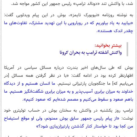
شد، با واکنش تند «دونالد ترامپ» رئیس جمهور این کشور مواجه شد.
به نوشته روزنامه «نیویورک تایمز»، بوش در این پیام ویدئویی گفت:
«بیایید به یاد بیاوریم که در رویارویی با این تهدید مشترک، تفاوت‌های ما
چقدر اندک هستند».
بیشتر بخوانید:
واکنش آشفته ترامپ به بحران کرونا
بوش که طی سال‌های اخیر بندرت درباره مسائل سیاسی در آمریکا
اظهارنظر کرده بود در ادامه گفت: «با در نظر گرفتن همه مسائل [در
می‌یابیم که] ما جنگجویان پارتیزانی نیستیم.
ما انسان هستیم و از دیدگاه
خداوند به میزان برابری آسیب‌پذیر و به میزان برابری شگفت‌انگیز هستیم. ما
باهم صعود و سقوط می‌کنیم و مصمم شده‌ایم که صعود کنیم».
ترامپ روز یکشنبه در واکنش به سخنان بوش در حساب توئیتری خود
نوشت:
«از پیام رئیس جمهور سابق بوش ممنونم، ولی او موقع استیضاح
من کجا بود تا خواستار کنار گذشتن پارتیزان‌بازی شود؟»