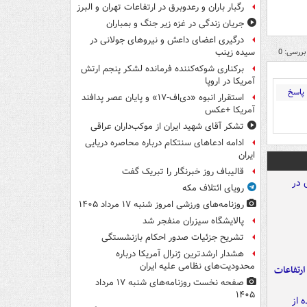
رگبار باران و رعدوبرق در ارتفاعات تهران و البرز
جریان زندگی در غزه زیر جنگ و بمباران
درگیری اعضای داعش و نیروهای جولانی در
بررسی: 0
سیده زینب
برکناری شوکه‌کننده فرمانده لشکر پنجم ارتش
آمریکا در اروپا
پاسخ
استقرار انبوه «دی‌اف‑۱۷» و پایان عصر پدافند
آمریکا +عکس
تشکر آقای شهید ایران از موکب‌داران عراقی
ادامه ادعاهای سنتکام درباره محاصره دریایی
ایران
قالیباف روز خبرنگار را تبریک گفت
رویای ائتلاف مکه
روزنامه‌های ورزشی امروز ‌شنبه ۱۷ مرداد ۱۴۰۵
پالایشگاه سیزران منفجر شد
تشریح جزئیات صدور احکام بازنشستگی
هشدار ارشدترین ژنرال آمریکا درباره
محدودیت‌های نظامی علیه ایران
ارتفاعات
صفحه نخست روزنامه‌های شنبه ۱۷ مرداد
۱۴۰۵