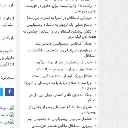
بازی دو ت
رقابت ۲۸ والیبالیست برای حضور در فهرست
نهایی تیم ملی
قضاوت این
میزبانی استقلال در آسیا به امارات می‌رسد؟
الشباب و
پاسخ منفی یک لژیونر به باشگاه پرسپولیس
تلاش پزشکان استقلال برای رساندن چشمی به
هفته اول لیگ برتر
بازیکنان 
وینگر آفریقایی پرسپولیس ماندنی شد
دروازه‌بان اسپانیایی در یک‌قدمی بازگشت به
استقلال
خرید گران استقلال سر از یونان درآورد
فشنگچی) 
استانبول میزبان سوپرجام اسپانیا شد
اشکال بزرگ فوتبال ما نتیجه‌گرایی است
سرمربی: 
چرا محمد صلاح ترکیه را به عربستان و آمریکا
ترجیح داد
جنگ مدعیان طلای کشتی جهان این بار در
مسکو
شروع تلخ مدافع تیم ملی پس از جدایی از
پرسپولیس
هشدار سرمربی پرسپولیس به جاسوس تیم
پیروزی استقلال مقابل همنام خوزستانی