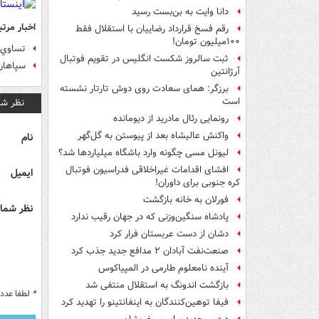
دانا وایت به بن‌بست رسید
اخبار مرتب
رقم فسخ قرارداد رضاییان با استقلال فقط
۱۰۰میلیون تومان!
تساوي 
ثبت سالروز شکست انگلیس در تقویم فوتبال
سپاهان در دقیقه
آرژانتین
برزگر: همای سعادت روی دوش تارتار نشسته
است
نظر شم
رونمایی رئال مادرید از دیومانده
واکنش عالیشاه بعد از پیوستن به گل‌گهر
نام
لیونل مسی چگونه وارد باشگاه میلیاردها شد؟
افشای اقدامات غیراخلاقی فدراسیون فوتبال
ایمیل
کره جنوبی برای داوران!
فورلان به خانه بازگشت
نظر شما 
پادشاه سنگین‌وزنی که در جهان رقیب ندارد
دشان از دست عربستان فرار کرد
صنعت‌نفت آبادان ۲ مدافع جدید جذب کرد
آینده نامعلوم طارمی در المپیاکوس
بازگشت اندونگ به استقلال منتفی شد
*
لطفا عدد م
فیفا توهین‌کنندگان به اینفانتینو را تهدید کرد