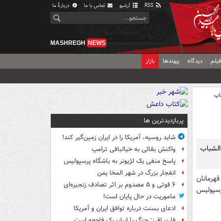
RSS
آرشیو
تماس با ما
دربارهٔ ما
MASHREGH
NEWS
یلم
دیدگاه
پیوندها
بازار
اپ
پربازدیدترین ها
شاید روسیه، آمریکا را در ایران زمین‌گیر کند!
الشباب
واکنش بقائی به خیالبافی ترامپ
پاسخ منفی یک لژیونر به باشگاه پرسپولیس
انفجار بزرگ در شهر المخا یمن
هرمانان
۶ فوتی و ۵ مصدوم بر اثر تصادف زنجیره‌ای
 در نهایت پرسپولیس
ماموریت در حال پایان است!
ادعای بسنت درباره توافق ایران و آمریکا
فارن افرز: جنگ با ایران یک فاجعه است