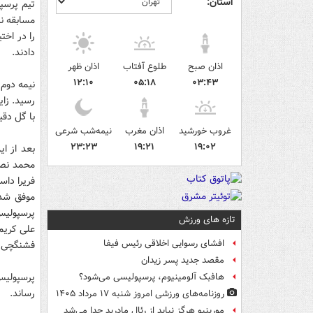
استان:
مسابقه نی
را در اخت
دادند.
اذان صبح
طلوع آفتاب
اذان ظهر
۱۲:۱۰
۰۵:۱۸
۰۳:۴۳
رسید. زای
با گل دقیقه ۵۳ خود یک بار دیگر موفق ش
غروب خورشید
اذان مغرب
نیمه‌شب شرعی
۲۳:۲۳
۱۹:۲۱
۱۹:۰۲
محمد نصر
تازه های ورزش
افشای رسوایی اخلاقی رئیس فیفا
فشنگچی توانس
مقصد جدید پسر زیدان
هافبک آلومینیوم، پرسپولیسی می‌شود؟
رساند.
روزنامه‌های ورزشی امروز ‌شنبه ۱۷ مرداد ۱۴۰۵
مورینیو هرگز نباید از رئال مادرید جدا می‌شد