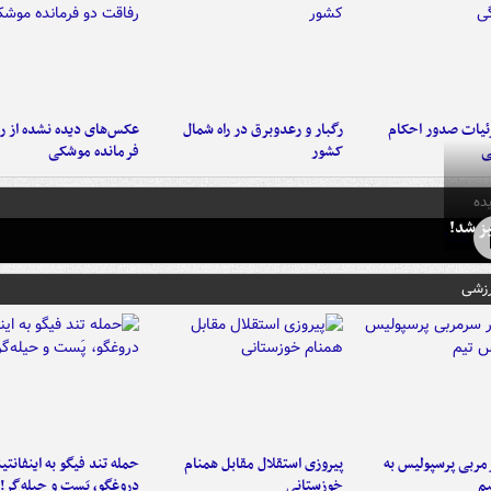
ئیات صدور احکام
رگبار و رعدوبرق در راه شمال
عکس‌های دیده نشده از ر
ی
کشور
فرمانده‌ موشکی
ده
ز شد!
رزشی
ربی پرسپولیس به
پیروزی استقلال مقابل همنام
حمله تند فیگو به اینفانتین
م
خوزستانی
دروغگو، پَست‌ و حیله‌گر!