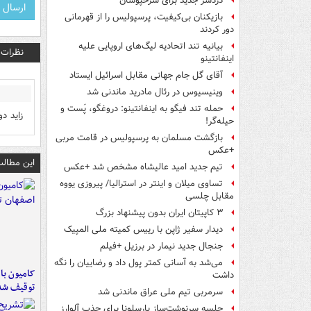
دردسر جدید برای سرخپوشان
بازیکنان بی‌کیفیت، پرسپولیس را از قهرمانی
دور کردند
بیانیه تند اتحادیه لیگ‌های اروپایی علیه
نظرات
اینفانتینو
آقای گل جام جهانی مقابل اسرائیل ایستاد
وینیسیوس در رئال مادرید ماندنی شد
حمله تند فیگو به اینفانتینو: دروغگو، پَست‌ و
زاید د
حیله‌گر!
بازگشت مسلمان به پرسپولیس در قامت مربی
+عکس
این مطالب
تیم جدید امید عالیشاه مشخص شد +عکس
تساوی میلان و اینتر در استرالیا/ پیروزی یووه
مقابل چلسی
۳ کاپیتان ایران بدون پیشنهاد بزرگ
دیدار سفیر ژاپن با رییس کمیته ملی المپیک
جنجال جدید نیمار در برزیل +فیلم
می‌شد به آسانی کمتر پول داد و رضاییان را نگه
داشت
توقیف شد
سرمربی تیم ملی عراق ماندنی شد
جلسه سرنوشت‌ساز بارسلونا برای جذب آلوارز