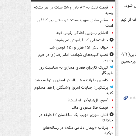
ی شود.
قیمت نفت به ۸۳ دلار و ۵۵ سنت در هر بشکه
رسید
ف از تیم
مقام سابق صهیونیست: عربستان ببر کاغذی
است
افشای رسوایی اخلاقی رئیس فیفا
جنایت‌هایی که فراموش نمی‌شوند
حواله دلار ۱۵۴ هزار و ۴۵۱ تومان شد
ادکوویچف، مهرداد پولادی، محمد نصرتی، علی کریمی(۷۴- مهدی مهدوی کیا)، غلامرضا رضایی( ۷۹-
نصب کتیبه‌های شهادت امام رضا(ع) در حرم
رضوی
اید، شیث رضایی، محمد نوری، سامان آقازمانی، جواد کاظمیان(۵۷- امیرحسین
تبریک کاربران فضای مجازی به مناسبت روز
خبرنگار
کامیون با راننده ۸ ساله در اصفهان توقیف شد
پزشکیان: جنایات امروز واشنگتن را هم محکوم
کنید
"سوپر ال‌نینو"در راه است؟
قیمت طلا صعودی ماند
آتش سوزی مهیب یک ساختمان ۱۲ طبقه در
جاکارتا
بازتاب «پیمان دفاعی مکه» در رسانه‌های
ترکیه