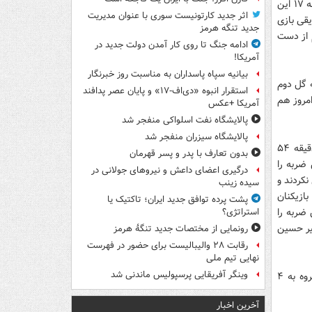
تیم پرسپولیس بازی را هجومی آغاز کرد و در دقیقه ۸ توسط ایمون زاید به گل رسید.دقیقه ۱۷ این
اثر جدید کارتونیست سوری با عنوان مدیریت
یقی بازی
جدید تنگه هرمز
م از دست
ادامه جنگ تا روی کار آمدن دولت جدید در
آمریکا!
بیانیه سپاه پاسداران به مناسبت روز خبرنگار
۴ توسط ایمون زاید به گل دوم
استقرار انبوه «دی‌اف‑۱۷» و پایان عصر پدافند
امروز هم
آمریکا +عکس
پالایشگاه نفت اسلواکی منفجر شد
پالایشگاه سیزران منفجر شد
بعد از این گل بازیکنان الشباب برای جبران نتیجه دست به تلاش زدند و در نهایت در دقیقه ۵۴
بدون تعارف با پدر و پسر قهرمان
ضربه را
درگیری اعضای داعش و نیروهای جولانی در
نی نکردند و
سیده زینب
ت بازیکنان
پشت پرده توافق جدید ایران؛ تاکتیک یا
ین ضربه را
استراتژی؟
دقیقه ۸۶ در جریان بود امیر حسین
رونمایی از مختصات جدید تنگۀ هرمز
رقابت ۲۸ والیبالیست برای حضور در فهرست
نهایی تیم ملی
وینگر آفریقایی پرسپولیس ماندنی شد
پرسپولیس با این پیروزی پر گل به سه امتیاز رسید و تعداد امتیازهای خود را در این گروه به ۴
آخرین اخبار