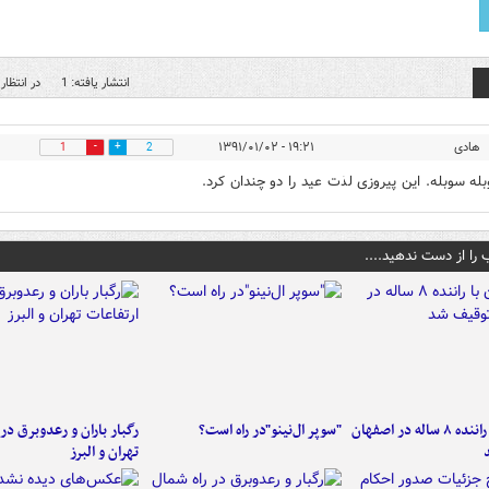
انتشار یافته: 1
در انتظار 
هادی
۱۹:۲۱ - ۱۳۹۱/۰۱/۰۲
1
2
وبله سوبله. این پیروزی لذت عید را دو چندان کرد.
 را از دست ندهید....
کامیون با راننده ۸ ساله در اصفهان
"سوپر ال‌نینو"در راه است؟
رگبار باران و رعدوبرق در 
تهران و البرز