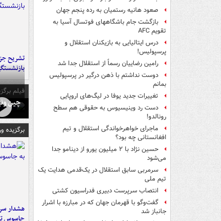
صعود هانیه رستمیان به رده پنجم جهان
بازگشت جام باشگاههای فوتسال آسیا به
تقویم AFC
درس ایتالیایی‌ به بازیکنان استقلال و
پرسپولیس!
تشریح جز
رامین رضاییان رسماً از استقلال جدا شد
بازنشستگ
دوست نداشتم با ذهن درگیر در پرسپولیس
بمانم
فیلم برگزی
تغییرات جدید یوفا در لیگ‌های اروپایی
چین ونی
دست رد وینیسیوس به حقوقی هم سطح
رونالدو!
ماجرای خواهرخواندگی استقلال و تیم
برگزیده و
افغانستانی چه بود؟
حسین نژاد با ۲ میلیون یورو از دینامو جدا
می‌شود
سرمربی سابق استقلال در یک‌قدمی هدایت یک
تیم ملی
انتصاب سرپرست دبیری فدراسیون کشتی
گفت‌وگو با قهرمان جهان که در مبارزه با اشرار
هشدار سرم
جانباز شد
جاسوس تی