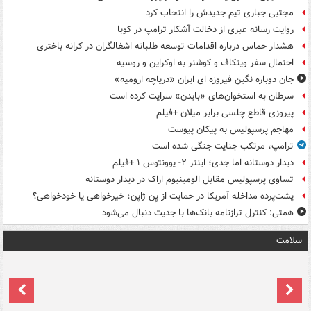
مجتبی جباری تیم جدیدش را انتخاب کرد
روایت رسانه عبری از دخالت آشکار ترامپ در کوبا
هشدار حماس درباره اقدامات توسعه طلبانه اشغالگران در کرانه باختری
احتمال سفر ویتکاف و کوشنر به اوکراین و روسیه
جان دوباره نگین فیروزه ای ایران «دریاچه ارومیه»
سرطان به استخوان‌های «بایدن» سرایت کرده است
پیروزی قاطع چلسی برابر میلان +فیلم
مهاجم پرسپولیس به پیکان پیوست
ترامپ، مرتکب جنایت جنگی شده است
دیدار دوستانه اما جدی؛ اینتر ۲- یوونتوس ۱ +فیلم
تساوی پرسپولیس مقابل الومینیوم اراک در دیدار دوستانه
پشت‌پرده مداخله آمریکا در حمایت از یِن ژاپن؛ خیرخواهی یا خودخواهی؟
همتی: کنترل ترازنامه بانک‌ها با جدیت دنبال می‌شود
سلامت