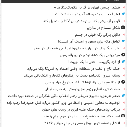
هشدار پلیس تهران بزرگ به «کودک‌بلاگرها»
اعتراف جالب یک رسانه آمریکایی به شکست
قرص آزمایشی که می‌تواند درمان HIV را متحول کند
شکار تمساح در مالزی
دلایل پارگی رگ خونی در چشم
توافق مکه برای سعودی امنیت آور نیست!
علل مرگ زنان در ایران؛ بیماری‌های قلبی همچنان در صدر
میدان‌داری یک دهه نودی در بین‌الحرمین
از غزه بگویید...! حتی با یک توییت!
جنگ تاج و تخت در منطقه؛ وقتی اعتماد به آمریکا رنگ می‌بازد
رسانه عبری: نتانیاهو دست به رفتارهای انتحاری انتخاباتی می‌زند
از مظلوم‌نمایی براندازها تا افشای دروغ مراد ویسی
حملات توپخانه‌ای رژیم صهیونیستی به جنوب لبنان
صفار هرندی: تشییع تاریخی رهبر انقلاب تاثیر شگرفی بر صحنه نبرد داشت
توضیحات معاون امنیتی و انتظامی وزیر کشور درباره قتل حمیدرضا رجب زاده
بازتاب پیامدهای جنگ علیه ایران در رسانه‌های جهان
نصب کتیبه‌های دهه پایانی صفر در حرم امام رئوف
افشای نقشه ترور لیونل مسی در جام جهانی ۲۰۲۶