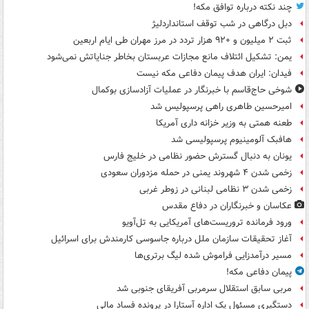
چند نکته درباره توافق مکه!
دبل درگاهی در شب توقف استانداردلیژ
ثبت ۲ میلیون و ۹۲۰ هزار تردد در مرز مهران طی ایام اربعین
یمن: تشکیل ائتلاف مانع مجازات عربستان بخاطر جنایاتش نمی‌شود
فیدان: ایران هدف پیمان دفاعی مکه نیست
شوخی حاج‌قاسم با خبرنگار در عملیات آزادسازی بوکمال
امیرحسین طاهری راهی پرسپولیس شد
طعنه همتی به وزیر خزانه داری آمریکا
هافبک آلومینیوم پرسپولیسی شد
یونان به دنبال گسترش حضور نظامی در خلیج فارس
زخمی شدن ۴ شهروند یمنی در حمله مزدوران سعودی
زخمی شدن ۳ نظامی لبنانی در زوطر غربی
عکاسان و خبرنگاران در دفاع مقدس
ورود فرمانده تروریست‌های آمریکایی به تل‌آویو
آغاز تحقیقات سازمان ملل درباره جاسوسی کارمندش برای اسرائیل
مسیر درآمدزایی فراموش شده لیگ برتری‌ها
پیمان دفاعی مکه!
مربی سابق استقلال سرمربی آفریقای جنوبی شد
دستگیری مسئول یک اداره آستارا در پرونده فساد مالی