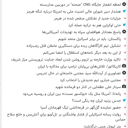
لحظه انفجار جایگاه CNG "صحنه" در دوربین مداربسته
هشدار دبیر شورای عالی امنیت ملی به امریکا درباره تنگه هرمز
جزئیات جدید از نفتکش منفجر شده در هرمز
حتی اوکراین هم به ترکیه حمله کرد
پاسخ معنادار هوافضای سپاه به تهدیدات آمریکایی‌ها
پاکستان: باید در برابر اسرائیل متحد شویم
تشکیل تیم کارآگاهان زبده برای دستگیری عاملان قتل رجب‌زاده
از این به بعد دیگر نامه‌های استقلال را امضا نمی‌کنم
تاکید وزارت خارجه بر لزوم روشن شدن ابعاد جنایت تروریستی مزار شریف
کاریکاتور/ تلاش‌های بی‌پایان ترامپ برای مذاکره با ایران
تصاویری از آیت‌الله سید مجتبی خامنه‌ای در حال تدریس
مجتبی جباری تیم جدیدش را انتخاب کرد
سردار علی عظمایی در کنار دو فرمانده شهید
پانه‌تا: آمریکا مثل یک «بوکسور مست» بین ایران و روسیه می‌دود
حدس بزنید ایران چه رنگی است؟
حضور نماینده گل‌گهر در قرعه‌کشی لیگ قهرمانان آسیا
روایت رسانه اسرائیلی از فشار واشنگتن بر تل‌آویو برای آتش‌بس و خلع سلاح
حماس
پدر لیونل مسی درگذشت