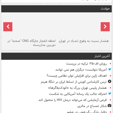
حوادث
ای
هشدار نسبت به وفوع تندباد در تهران
لحظه انفجار جایگاه CNG "صحنه" در
دس
دوربین مداربسته
ات
آخرین اخبار
رویای اف-۳۵ ترکیه در بن‌بست
آمریکا نتوانست؛ دیگران هم نمی توانند
اهداف ژاپن برای افزایش توان نظامی چیست؟
ترس کارشناس کویتی از تسلط ایران بر تنگۀ هرمز
هشدار پلیس تهران بزرگ به «کودک‌بلاگرها»
اعتراف جالب یک رسانه آمریکایی به شکست
قرص آزمایشی که می‌تواند درمان HIV را متحول کند
شکار تمساح در مالزی
دلایل پارگی رگ خونی در چشم