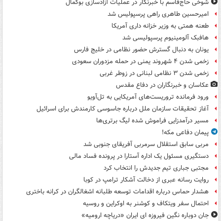
شوخی حاج‌قاسم با خبرنگار در عملیات آزادسازی بوکمال
امیرحسین طاهری راهی پرسپولیس شد
طعنه همتی به وزیر خزانه داری آمریکا
هافبک آلومینیوم پرسپولیسی شد
یونان به دنبال گسترش حضور نظامی در خلیج فارس
زخمی شدن ۴ شهروند یمنی در حمله مزدوران سعودی
زخمی شدن ۳ نظامی لبنانی در زوطر غربی
عکاسان و خبرنگاران در دفاع مقدس
ورود فرمانده تروریست‌های آمریکایی به تل‌آویو
آغاز تحقیقات سازمان ملل درباره جاسوسی کارمندش برای اسرائیل
مسیر درآمدزایی فراموش شده لیگ برتری‌ها
پیمان دفاعی مکه!
مربی سابق استقلال سرمربی آفریقای جنوبی شد
دستگیری مسئول یک اداره آستارا در پرونده فساد مالی
مجتبی جباری تیم جدیدش را انتخاب کرد
روایت رسانه عبری از دخالت آشکار ترامپ در کوبا
هشدار حماس درباره اقدامات توسعه طلبانه اشغالگران در کرانه باختری
احتمال سفر ویتکاف و کوشنر به اوکراین و روسیه
جان دوباره نگین فیروزه ای ایران «دریاچه ارومیه»