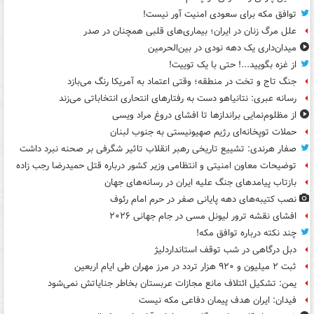
توافق مکه برای سعودی امنیت آور نیست!
علل مرگ زنان در ایران؛ بیماری‌های قلبی همچنان در صدر
میدان‌داری یک دهه نودی در بین‌الحرمین
از غزه بگویید...! حتی با یک توییت!
جنگ تاج و تخت در منطقه؛ وقتی اعتماد به آمریکا رنگ می‌بازد
رسانه عبری: نتانیاهو دست به رفتارهای انتحاری انتخاباتی می‌زند
از مظلوم‌نمایی براندازها تا افشای دروغ مراد ویسی
حملات توپخانه‌ای رژیم صهیونیستی به جنوب لبنان
صفار هرندی: تشییع تاریخی رهبر انقلاب تاثیر شگرفی بر صحنه نبرد داشت
توضیحات معاون امنیتی و انتظامی وزیر کشور درباره قتل حمیدرضا رجب زاده
بازتاب پیامدهای جنگ علیه ایران در رسانه‌های جهان
نصب کتیبه‌های دهه پایانی صفر در حرم امام رئوف
افشای نقشه ترور لیونل مسی در جام جهانی ۲۰۲۶
چند نکته درباره توافق مکه!
دبل درگاهی در شب توقف استانداردلیژ
ثبت ۲ میلیون و ۹۲۰ هزار تردد در مرز مهران طی ایام اربعین
یمن: تشکیل ائتلاف مانع مجازات عربستان بخاطر جنایاتش نمی‌شود
فیدان: ایران هدف پیمان دفاعی مکه نیست