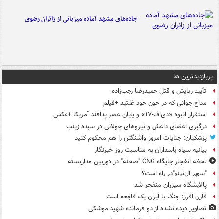
جاده‌های مشهد آماده میزبانی از زائران رضوی
پربازدیدترین ها
تأیید ربایش و قتل حمیدرضا رجب‌زاده
مداح جوانی که در خون خود غلتید +فیلم
استقرار انبوه «دی‌اف‑۱۷» و پایان عصر پدافند آمریکا +عکس
درگیری اعضای داعش و نیروهای جولانی در سیده زینب
پزشکیان: جنایات امروز واشنگتن را هم محکوم کنید
بیانیه سپاه پاسداران به مناسبت روز خبرنگار
لحظه انفجار جایگاه CNG "صحنه" در دوربین مداربسته
"سوپر ال‌نینو"در راه است؟
پالایشگاه سیزران منفجر شد
فارن افرز: جنگ با ایران یک فاجعه است
تصاویر دیده‌ نشده از دو فرمانده شهید موشکی