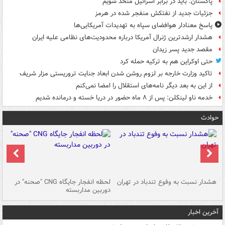
پاکستان: باید در برابر اسرائیل متحد شویم
جزئیات جدید از نفتکش منفجر شده در هرمز
پاسخ معنادار هوافضای سپاه به تهدیدات آمریکایی‌ها
هشدار ارشدترین ژنرال آمریکا درباره محدودیت‌های نظامی علیه ایران
مقصد جدید پسر زیدان
حتی اوکراین هم به ترکیه حمله کرد
تاکید وزارت خارجه بر لزوم روشن شدن ابعاد جنایت تروریستی مزار شریف
از این به بعد دیگر نامه‌های استقلال را امضا نمی‌کنم
خدمه ناو لینکلن: پس از ۸ ماه حضور در دریا خسته و درمانده‌ شدیم
حوادث
ای
هشدار نسبت به وفوع تندباد در تهران
لحظه انفجار جایگاه CNG "صحنه" در
دس
دوربین مداربسته
ات
آخرین اخبار