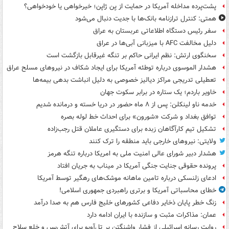
پشت‌پرده مداخله آمریکا در حمایت از یِن ژاپن؛ خیرخواهی یا خودخواهی؟
همتی: کنترل ترازنامه بانک‌ها با جدیت دنبال می‌شود
سفر رئیس دستگاه اطلاعاتی عربستان به عراق
دلیل مخالفت AFC با میزبانی آبی‌ها در عراق
سخنگوی ارتش: نظم ایرانی حاکم بر تنگه غیرقابل بازگشت است
هشدار الموسوی درباره توطئه آمریکا برای ایجاد شکاف در نیروهای مسلح عراق
تعطیلی تدریجی مراکز دیالیز خصوصی به دلیل انباشت بدهی بیمه‌ها
خاویر باردم؛ یک ستاره در برابر سکوت جهان
خدمه ناو لینکلن: پس از ۸ ماه حضور در دریا خسته و درمانده‌ شدیم
توافق بغداد و شرکت «شورون» برای احداث خط لوله بصره
تشکیل تیم کارآگاهان زبده برای دستگیری عاملان قتل رجب‌زاده
ولایتی: نیروهای خارجی باید منطقه را ترک کنند
هشدار دبیر شورای عالی امنیت ملی به امریکا درباره تنگه هرمز
پرونده حقوقی جنایت جنگی آمریکا در میناب به جریان افتاد
ادعای زلنسکی درباره تامین ماهانه موشک‌های رهگیر توسط آمریکا
خطای محاسباتی آمریکا و برتری راهبردی جمهوری اسلامی!
زنگ خطر پایان ذخایر دفاعی کشورهای خلیج فارس هم به صدا درآمد
عمان: مذاکرات مثبت و سازنده با ایران ادامه دارد
روایت رسانه اسرائیلی از فشار واشنگتن بر تل‌آویو برای آتش‌بس و خلع سلاح