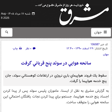
شنبه ۱۷ مرداد ۱۴۰۵ -
Aug
8 2026
جهان
کد خبر
106587
تاریخ انتشار:
۲۸ اسفند ۱۳۹۰ - ۱۲:۴۰
۰ نظر
چاپ
جهان
سانحه هوايي در سوئد پنج قرباني گرفت
سقوط يك فروند هواپيماي باري نروژي در ارتفاعات كوهستاني سوئد، جان
پنج خدمه هواپيما را گرفت.
به گزارش مشرق به نقل از ایسنا، ماموران پليس سوئد پس از پيدا كردن
اجساد پنج خدمه هواپيما، جستجو براي پيدا كردن نجات يافتگان احتمالي اين
سانحه هوايي را متوقف ساخت.