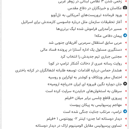
زخمی شدن ۳ نظامی لبنانی در زوطر غربی
عکاسان و خبرنگاران در دفاع مقدس
ورود فرمانده تروریست‌های آمریکایی به تل‌آویو
آغاز تحقیقات سازمان ملل درباره جاسوسی کارمندش برای اسرائیل
مسیر درآمدزایی فراموش شده لیگ برتری‌ها
پیمان دفاعی مکه!
مربی سابق استقلال سرمربی آفریقای جنوبی شد
دستگیری مسئول یک اداره آستارا در پرونده فساد مالی
مجتبی جباری تیم جدیدش را انتخاب کرد
روایت رسانه عبری از دخالت آشکار ترامپ در کوبا
هشدار حماس درباره اقدامات توسعه طلبانه اشغالگران در کرانه باختری
احتمال سفر ویتکاف و کوشنر به اوکراین و روسیه
جان دوباره نگین فیروزه ای ایران «دریاچه ارومیه»
سرطان به استخوان‌های «بایدن» سرایت کرده است
پیروزی قاطع چلسی برابر میلان +فیلم
مهاجم پرسپولیس به پیکان پیوست
ترامپ، مرتکب جنایت جنگی شده است
دیدار دوستانه اما جدی؛ اینتر ۲- یوونتوس ۱ +فیلم
تساوی پرسپولیس مقابل الومینیوم اراک در دیدار دوستانه